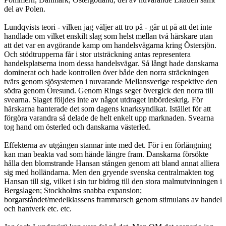
del av Polen.
Lundqvists teori - vilken jag väljer att tro på - går ut på att det inte
handlade om vilket enskilt slag som helst mellan två härskare utan
att det var en avgörande kamp om handelsvägarna kring Östersjön.
Och stödtrupperna får i stor utsträckning antas representera
handelsplatserna inom dessa handelsvägar. Så långt hade danskarna
dominerat och hade kontrollen över både den norra sträckningen
tvärs genom sjösystemen i nuvarande Mellansverige respektive den
södra genom Öresund. Genom Rings seger övergick den norra till
svearna. Slaget följdes inte av något utdraget inbördeskrig. För
härskarna hanterade det som dagens knarksyndikat. Istället för att
förgöra varandra så delade de helt enkelt upp marknaden. Svearna
tog hand om österled och danskarna västerled.
Effekterna av utgången stannar inte med det. För i en förlängning
kan man beakta vad som hände längre fram. Danskarna försökte
hålla den blomstrande Hansan stången genom att bland annat alliera
sig med holländarna. Men den gryende svenska centralmakten tog
Hansan till sig, vilket i sin tur bidrog till den stora malmutvinningen i
Bergslagen; Stockholms snabba expansion;
borgarståndet/medelklassens frammarsch genom stimulans av handel
och hantverk etc. etc.