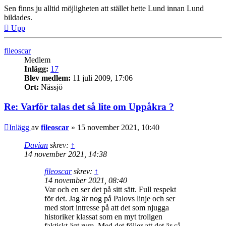
Sen finns ju alltid möjligheten att stället hette Lund innan Lund
bildades.
Upp
fileoscar
Medlem
Inlägg:
17
Blev medlem:
11 juli 2009, 17:06
Ort:
Nässjö
Re: Varför talas det så lite om Uppåkra ?
Inlägg
av
fileoscar
»
15 november 2021, 10:40
Davian
skrev:
↑
14 november 2021, 14:38
fileoscar
skrev:
↑
14 november 2021, 08:40
Var och en ser det på sitt sätt. Full respekt
för det. Jag är nog på Palovs linje och ser
med stort intresse på att det som njugga
historiker klassat som en myt troligen
faktiskt ägt rum. Med det följer att det är så