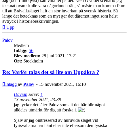
Jag (och Lundqvist) kan vara fel på det. Men OM det scenario jag
tecknat ovan skulle vara någorlunda rätt, så måste man komma fram
till att Bråvallaslaget haft en stor inverkan på svensk historia. Så
länge det betecknas som en myt ger det däremot inget som helst
avtryck i historiebeskrivningen.
Upp
Palov
Medlem
Inlägg:
56
Blev medlem:
28 juni 2021, 13:21
Ort:
Stockholm
Re: Varför talas det så lite om Uppåkra ?
Inlägg
av
Palov
»
15 november 2021, 16:10
Davian
skrev:
↑
13 november 2021, 23:39
jag tycker det låter Palov som att det här blir något
alldeles utmärkt för dig att forska i.
Själv är jag ointresserad av huruvida slaget vid
fyrisvallarna har hänt eller inte eftersom den fysiska