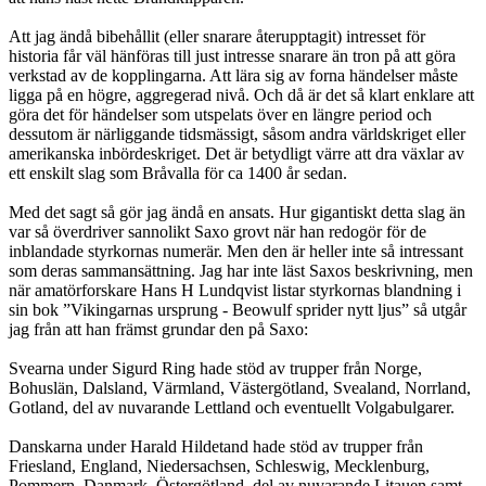
Att jag ändå bibehållit (eller snarare återupptagit) intresset för
historia får väl hänföras till just intresse snarare än tron på att göra
verkstad av de kopplingarna. Att lära sig av forna händelser måste
ligga på en högre, aggregerad nivå. Och då är det så klart enklare att
göra det för händelser som utspelats över en längre period och
dessutom är närliggande tidsmässigt, såsom andra världskriget eller
amerikanska inbördeskriget. Det är betydligt värre att dra växlar av
ett enskilt slag som Bråvalla för ca 1400 år sedan.
Med det sagt så gör jag ändå en ansats. Hur gigantiskt detta slag än
var så överdriver sannolikt Saxo grovt när han redogör för de
inblandade styrkornas numerär. Men den är heller inte så intressant
som deras sammansättning. Jag har inte läst Saxos beskrivning, men
när amatörforskare Hans H Lundqvist listar styrkornas blandning i
sin bok ”Vikingarnas ursprung - Beowulf sprider nytt ljus” så utgår
jag från att han främst grundar den på Saxo:
Svearna under Sigurd Ring hade stöd av trupper från Norge,
Bohuslän, Dalsland, Värmland, Västergötland, Svealand, Norrland,
Gotland, del av nuvarande Lettland och eventuellt Volgabulgarer.
Danskarna under Harald Hildetand hade stöd av trupper från
Friesland, England, Niedersachsen, Schleswig, Mecklenburg,
Pommern, Danmark, Östergötland, del av nuvarande Litauen samt