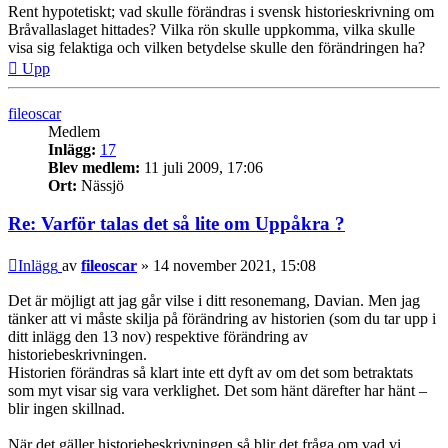
Rent hypotetiskt; vad skulle förändras i svensk historieskrivning om
Bråvallaslaget hittades? Vilka rön skulle uppkomma, vilka skulle
visa sig felaktiga och vilken betydelse skulle den förändringen ha?
Upp
fileoscar
Medlem
Inlägg:
17
Blev medlem:
11 juli 2009, 17:06
Ort:
Nässjö
Re: Varför talas det så lite om Uppåkra ?
Inlägg
av
fileoscar
»
14 november 2021, 15:08
Det är möjligt att jag går vilse i ditt resonemang, Davian. Men jag
tänker att vi måste skilja på förändring av historien (som du tar upp i
ditt inlägg den 13 nov) respektive förändring av
historiebeskrivningen.
Historien förändras så klart inte ett dyft av om det som betraktats
som myt visar sig vara verklighet. Det som hänt därefter har hänt –
blir ingen skillnad.
När det gäller historiebeskrivningen så blir det fråga om vad vi