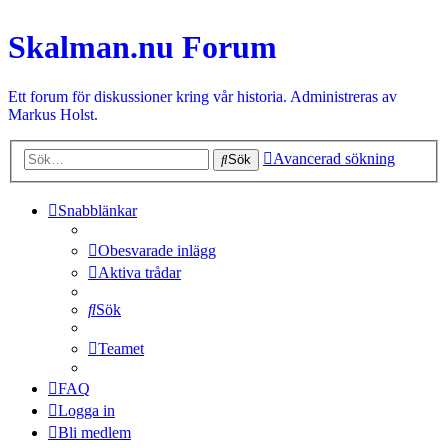
Skalman.nu Forum
Ett forum för diskussioner kring vår historia. Administreras av
Markus Holst.
Avancerad sökning
Sök
Snabblänkar
Obesvarade inlägg
Aktiva trådar
Sök
Teamet
FAQ
Logga in
Bli medlem