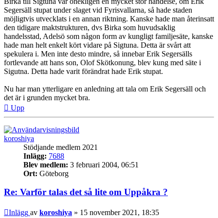
Birka till Sigtuna var onekligen en mycket stor händelse, om Erik
Segersäll stupat under slaget vid Fyrisvallarna, så hade staden
möjligtvis utvecklats i en annan riktning. Kanske hade man återinsatt
den tidigare maktstrukturen, dvs Birka som huvudsaklig
handelsstad, Adelsö som någon form av kungligt familjesäte, kanske
hade man helt enkelt kört vidare på Sigtuna. Detta är svårt att
spekulera i. Men inte desto mindre, så innebar Erik Segersälls
fortlevande att hans son, Olof Skötkonung, blev kung med säte i
Sigutna. Detta hade varit förändrat hade Erik stupat.
Nu har man ytterligare en anledning att tala om Erik Segersäll och
det är i grunden mycket bra.
Upp
koroshiya
Stödjande medlem 2021
Inlägg:
7688
Blev medlem:
3 februari 2004, 06:51
Ort:
Göteborg
Re: Varför talas det så lite om Uppåkra ?
Inlägg
av
koroshiya
»
15 november 2021, 18:35