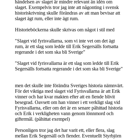
händelsen av slaget är mindre relevant än idén om
slaget. Exempelvis tror jag inte att någonting i svensk
historiskrivning skulle förändras av att man bevisar att
slaget ägt rum, eller inte ägt rum.
Historieböckerna skulle skrivas om något i stil med
"Slaget vid fyrisvallarna, som vi inte vet om det ägt
rum, är ett slag som ledde till Erik Segersälls fortsatta
regerande i det som ska bli Sverige"
"Slaget vid fyrisvallarna är ett slag som ledde till Erik
Segersälls fortsatta regerande i det som ska bli Sverige"
men det skulle inte förändra Sveriges historia nämnvärt.
För det viktiga med slaget vid Fyrisvallarna är att Erik
vinner och har kvar makten efter att en fiende blivit
besegrad. Oavsett om han vinner i ett verkligt slag vid
Fyrisvallarna, eller om det är en senare påhittad historia
och Erik i verkligheten vann genom lönnmord och
giftermål. (påhittat exempel)
Personligen tror jag det har varit ett, eller flera, slag
mellan Erik Segersäll och fiender. Eventuellt Styrbjörn