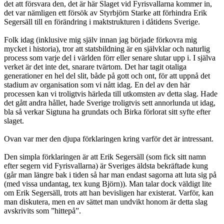
det att försvara den, det är här Slaget vid Fyrisvallarna kommer in,
det var nämligen ett försök av Styrbjörn Starke att förhindra Erik
Segersäll till en förändring i maktstrukturen i dåtidens Sverige.
Folk idag (inklusive mig själv innan jag började förkovra mig
mycket i historia), tror att statsbildning är en självklar och naturlig
process som varje del i världen förr eller senare slutar upp i. I själva
verket är det inte det, snarare tvärtom. Det har tagit otaliga
generationer en hel del slit, både på gott och ont, för att uppnå det
stadium av organisation som vi nått idag. En del av den här
processen kan vi troligtvis härleda till utkomsten av detta slag. Hade
det gått andra hållet, hade Sverige troligtvis sett annorlunda ut idag,
bla så verkar Sigtuna ha grundats och Birka förlorat sitt syfte efter
slaget.
Ovan var mer den djupa förklaringen kring varför det är intressant.
Den simpla förklaringen är att Erik Segersäll (som fick sitt namn
efter segern vid Fyrisvallarna) är Sveriges äldsta bekräftade kung
(går man längre bak i tiden så har man endast sagorna att luta sig på
(med vissa undantag, tex kung Björn)). Man talar dock väldigt lite
om Erik Segersäll, trots att han bevisligen har existerat. Varför, kan
man diskutera, men en av sättet man undvikt honom är detta slag
avskrivits som ”hittepå”.