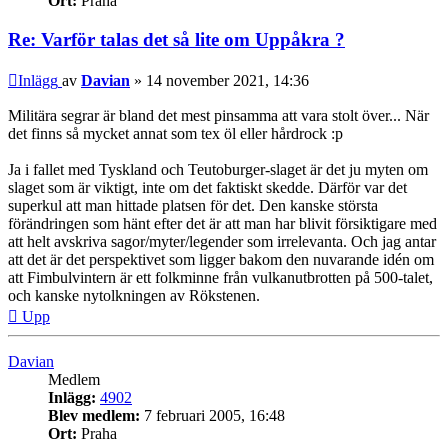
Ort:
Praha
Re: Varför talas det så lite om Uppåkra ?
Inlägg
av
Davian
»
14 november 2021, 14:36
Militära segrar är bland det mest pinsamma att vara stolt över... När
det finns så mycket annat som tex öl eller hårdrock :p
Ja i fallet med Tyskland och Teutoburger-slaget är det ju myten om
slaget som är viktigt, inte om det faktiskt skedde. Därför var det
superkul att man hittade platsen för det. Den kanske största
förändringen som hänt efter det är att man har blivit försiktigare med
att helt avskriva sagor/myter/legender som irrelevanta. Och jag antar
att det är det perspektivet som ligger bakom den nuvarande idén om
att Fimbulvintern är ett folkminne från vulkanutbrotten på 500-talet,
och kanske nytolkningen av Rökstenen.
Upp
Davian
Medlem
Inlägg:
4902
Blev medlem:
7 februari 2005, 16:48
Ort:
Praha