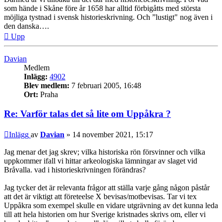
som hände i Skåne före år 1658 har alltid förbigåtts med största
möjliga tystnad i svensk historieskrivning. Och ”lustigt" nog även i
den danska….
Upp
Davian
Medlem
Inlägg:
4902
Blev medlem:
7 februari 2005, 16:48
Ort:
Praha
Re: Varför talas det så lite om Uppåkra ?
Inlägg
av
Davian
»
14 november 2021, 15:17
Jag menar det jag skrev; vilka historiska rön försvinner och vilka
uppkommer ifall vi hittar arkeologiska lämningar av slaget vid
Bråvalla. vad i historieskrivningen förändras?
Jag tycker det är relevanta frågor att ställa varje gång någon påstår
att det är viktigt att företeelse X bevisas/motbevisas. Tar vi tex
Uppåkra som exempel skulle en vidare utgrävning av det kunna leda
till att hela historien om hur Sverige kristnades skrivs om, eller vi