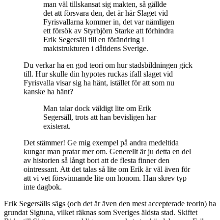
man väl tillskansat sig makten, så gällde
det att försvara den, det är här Slaget vid
Fyrisvallarna kommer in, det var nämligen
ett försök av Styrbjörn Starke att förhindra
Erik Segersäll till en förändring i
maktstrukturen i dåtidens Sverige.
Du verkar ha en god teori om hur stadsbildningen gick
till. Hur skulle din hypotes ruckas ifall slaget vid
Fyrisvalla visar sig ha hänt, istället för att som nu
kanske ha hänt?
Man talar dock väldigt lite om Erik
Segersäll, trots att han bevisligen har
existerat.
Det stämmer! Ge mig exempel på andra medeltida
kungar man pratar mer om. Generellt är ju detta en del
av historien så långt bort att de flesta finner den
ointressant. Att det talas så lite om Erik är väl även för
att vi vet försvinnande lite om honom. Han skrev typ
inte dagbok.
Erik Segersälls sägs (och det är även den mest accepterade teorin) ha
grundat Sigtuna, vilket räknas som Sveriges äldsta stad. Skiftet