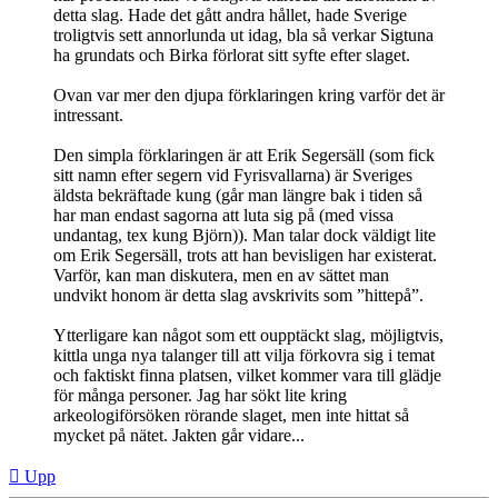
detta slag. Hade det gått andra hållet, hade Sverige
troligtvis sett annorlunda ut idag, bla så verkar Sigtuna
ha grundats och Birka förlorat sitt syfte efter slaget.
Ovan var mer den djupa förklaringen kring varför det är
intressant.
Den simpla förklaringen är att Erik Segersäll (som fick
sitt namn efter segern vid Fyrisvallarna) är Sveriges
äldsta bekräftade kung (går man längre bak i tiden så
har man endast sagorna att luta sig på (med vissa
undantag, tex kung Björn)). Man talar dock väldigt lite
om Erik Segersäll, trots att han bevisligen har existerat.
Varför, kan man diskutera, men en av sättet man
undvikt honom är detta slag avskrivits som ”hittepå”.
Ytterligare kan något som ett oupptäckt slag, möjligtvis,
kittla unga nya talanger till att vilja förkovra sig i temat
och faktiskt finna platsen, vilket kommer vara till glädje
för många personer. Jag har sökt lite kring
arkeologiförsöken rörande slaget, men inte hittat så
mycket på nätet. Jakten går vidare...
Upp