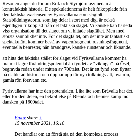
Resonemanget du för om Erik och Styrbjörn osv nedan är
kontrafaktisk historia. De spekulationerna är helt frikopplade från
den faktiska existensen av Fyrisvallarna som slagfält.
Statsbildningsteorin, som jag delar i stort med dig, är också
egentligen frikopplad från det faktiska slaget. Vi kanske kan härleda
viss organisation till det slaget om vi hittade slagfältet. Men med
största sannolikhet inte. För det slagfältet, om det inte är fantastiskt
spektakulärt, kommer bestå av vapenfragment, rustningsfragment,
eventuella benrester, nån brandgrav, kanske runstenar och liknande.
att hitta det faktiska stället för slaget vid Fyrisvallarna kommer ha
bra mkt lägre förändringspotential än fyndet av "vikingar" på Ösel,
begravda redan under mitten av 700talet. Det är ett fynd som flyttar
på etablerad historia och öppnar upp för nya tolkningssätt, nya rön,
gamla rön försvann etc.
Fyrisvallarna har inte den potentialen. Lika lite som Bråvalla har det,
eller för den delen, en bekräftelse på Blenda och hennes kamp mot
dansken på 1600talet.
Palov
skrev:
↑
15 november 2021, 16:10
Det handlar om att förstå sig på den komplexa process