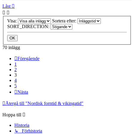
Låst
Visa:
Sortera efter:
SORT_DIRECTION:
70 inlägg
Föregående
1
2
3
4
5
Nästa
Återgå till "Nordisk forntid & vikingatid"
Hoppa till
Historia
↳ Förhistoria