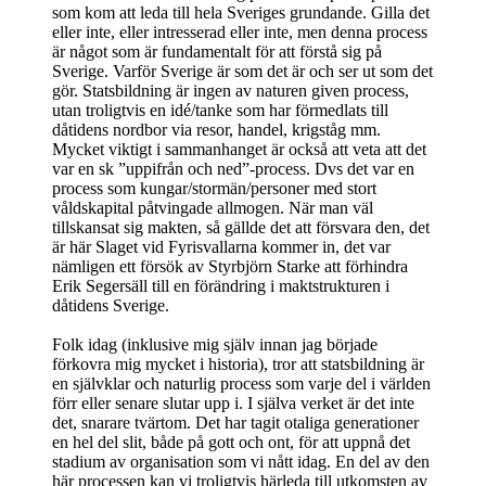
som kom att leda till hela Sveriges grundande. Gilla det
eller inte, eller intresserad eller inte, men denna process
är något som är fundamentalt för att förstå sig på
Sverige. Varför Sverige är som det är och ser ut som det
gör. Statsbildning är ingen av naturen given process,
utan troligtvis en idé/tanke som har förmedlats till
dåtidens nordbor via resor, handel, krigståg mm.
Mycket viktigt i sammanhanget är också att veta att det
var en sk ”uppifrån och ned”-process. Dvs det var en
process som kungar/stormän/personer med stort
våldskapital påtvingade allmogen. När man väl
tillskansat sig makten, så gällde det att försvara den, det
är här Slaget vid Fyrisvallarna kommer in, det var
nämligen ett försök av Styrbjörn Starke att förhindra
Erik Segersäll till en förändring i maktstrukturen i
dåtidens Sverige.
Folk idag (inklusive mig själv innan jag började
förkovra mig mycket i historia), tror att statsbildning är
en självklar och naturlig process som varje del i världen
förr eller senare slutar upp i. I själva verket är det inte
det, snarare tvärtom. Det har tagit otaliga generationer
en hel del slit, både på gott och ont, för att uppnå det
stadium av organisation som vi nått idag. En del av den
här processen kan vi troligtvis härleda till utkomsten av