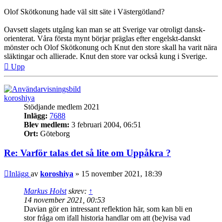
Olof Skötkonung hade väl sitt säte i Västergötland?
Oavsett slagets utgång kan man se att Sverige var otroligt dansk-
orienterat. Våra första mynt börjar präglas efter engelskt-danskt
mönster och Olof Skötkonung och Knut den store skall ha varit nära
släktingar och allierade. Knut den store var också kung i Sverige.
Upp
koroshiya
Stödjande medlem 2021
Inlägg:
7688
Blev medlem:
3 februari 2004, 06:51
Ort:
Göteborg
Re: Varför talas det så lite om Uppåkra ?
Inlägg
av
koroshiya
»
15 november 2021, 18:39
Markus Holst
skrev:
↑
14 november 2021, 00:53
Davian gör en intressant reflektion här, som kan bli en
stor fråga om ifall historia handlar om att (be)visa vad