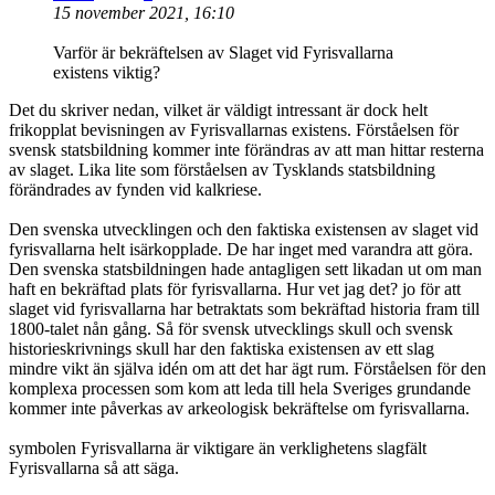
15 november 2021, 16:10
Varför är bekräftelsen av Slaget vid Fyrisvallarna
existens viktig?
Det du skriver nedan, vilket är väldigt intressant är dock helt
frikopplat bevisningen av Fyrisvallarnas existens. Förståelsen för
svensk statsbildning kommer inte förändras av att man hittar resterna
av slaget. Lika lite som förståelsen av Tysklands statsbildning
förändrades av fynden vid kalkriese.
Den svenska utvecklingen och den faktiska existensen av slaget vid
fyrisvallarna helt isärkopplade. De har inget med varandra att göra.
Den svenska statsbildningen hade antagligen sett likadan ut om man
haft en bekräftad plats för fyrisvallarna. Hur vet jag det? jo för att
slaget vid fyrisvallarna har betraktats som bekräftad historia fram till
1800-talet nån gång. Så för svensk utvecklings skull och svensk
historieskrivnings skull har den faktiska existensen av ett slag
mindre vikt än själva idén om att det har ägt rum. Förståelsen för den
komplexa processen som kom att leda till hela Sveriges grundande
kommer inte påverkas av arkeologisk bekräftelse om fyrisvallarna.
symbolen Fyrisvallarna är viktigare än verklighetens slagfält
Fyrisvallarna så att säga.