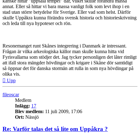
kanske hittar "uppsala tempel" där, vilket skulle förändra massa
annat. Eller så hittar vi bara massa vanligt folk som levt ihop i en
stad utan större betydelse för Sverige. Eller vad som helst. Därför
skulle Uppåkra kunna förändra svensk historia och historieskrivning
och leda till nya hypoteser och rön.
Resonemanget runt Skånes integrering i Danmark är intressant.
Frågan är vilka arkeologiska källor man skulle kunna hitta vid
Fyrisvallarna som stödjer det. Jag tycker personligen det låter rimligt
att ifall stora mängder hövdingar och krigare i Skåne dör samtidigt
så öppnar det för danska stormän att rulla in som nya hövdingar på
olika vis.
Upp
fileoscar
Medlem
Inlägg:
17
Blev medlem:
11 juli 2009, 17:06
Ort:
Nässjö
Re: Varför talas det så lite om Uppåkra ?