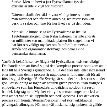
Starke. Men att bevisa just Fyrisvallarnas fysiska
existens är inte viktigt för historien.
Däremot skulle det såklart vara väldigt intressant om
man hittar det och får fram arkeologiska rester som kan
beskriva saker och ting för hur livet var på den tiden.
Man skulle kunna säga att Fyrisvallarna är lite likt
Teutoburgerskogen. Den tyska historien har inte ändrats
en millimeter sen man hittade platsen för slaget, men vi
har lärt oss väldigt mycket om framförallt romerska
armén och organisationsförmåga hos delar av de
germanska stammarna.
Varför är bekräftelsen av Slaget vid Fyrisvallarna existens viktig?
Det handlar om att förstå sig på den komplexa process som kom att
leda till hela Sveriges grundande. Gilla det eller inte, eller intresserad
eller inte, men denna process är något som är fundamentalt för att
förstå sig på Sverige. Varför Sverige är som det är och ser ut som det
gör. Statsbildning är ingen av naturen given process, utan troligtvis
en idé/tanke som har förmedlats till dåtidens nordbor via resor,
handel, krigståg mm. Mycket viktigt i sammanhanget är också att
veta att det var en sk ”uppifrån och ned”-process. Dvs det var en
process som kungar/stormän/personer med stort våldskapital
påtvingade allmogen. När man väl tillskansat sig makten, så gällde