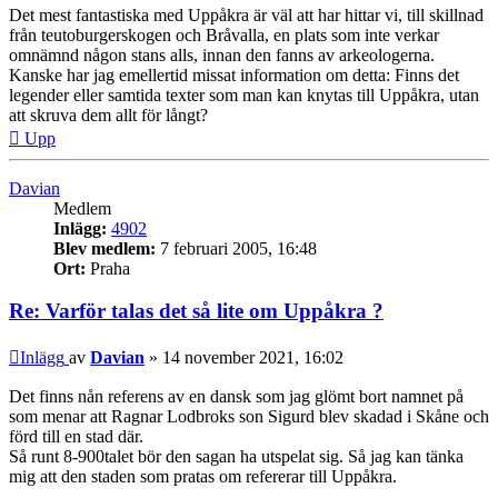
Det mest fantastiska med Uppåkra är väl att har hittar vi, till skillnad
från teutoburgerskogen och Bråvalla, en plats som inte verkar
omnämnd någon stans alls, innan den fanns av arkeologerna.
Kanske har jag emellertid missat information om detta: Finns det
legender eller samtida texter som man kan knytas till Uppåkra, utan
att skruva dem allt för långt?
Upp
Davian
Medlem
Inlägg:
4902
Blev medlem:
7 februari 2005, 16:48
Ort:
Praha
Re: Varför talas det så lite om Uppåkra ?
Inlägg
av
Davian
»
14 november 2021, 16:02
Det finns nån referens av en dansk som jag glömt bort namnet på
som menar att Ragnar Lodbroks son Sigurd blev skadad i Skåne och
förd till en stad där.
Så runt 8-900talet bör den sagan ha utspelat sig. Så jag kan tänka
mig att den staden som pratas om refererar till Uppåkra.