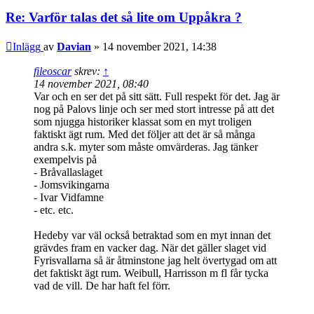
Re: Varför talas det så lite om Uppåkra ?
Inlägg
av
Davian
»
14 november 2021, 14:38
fileoscar
skrev:
↑
14 november 2021, 08:40
Var och en ser det på sitt sätt. Full respekt för det. Jag är
nog på Palovs linje och ser med stort intresse på att det
som njugga historiker klassat som en myt troligen
faktiskt ägt rum. Med det följer att det är så många
andra s.k. myter som måste omvärderas. Jag tänker
exempelvis på
- Bråvallaslaget
- Jomsvikingarna
- Ivar Vidfamne
- etc. etc.
Hedeby var väl också betraktad som en myt innan det
grävdes fram en vacker dag. När det gäller slaget vid
Fyrisvallarna så är åtminstone jag helt övertygad om att
det faktiskt ägt rum. Weibull, Harrisson m fl får tycka
vad de vill. De har haft fel förr.