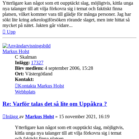
Ytterligare kan något som ett oupptäckt slag, möjligtvis, kittla unga
nya talanger till att vilja förkovra sig i temat och faktiskt finna
platsen, vilket kommer vara till glädje för många personer. Jag har
sökt lite kring arkeologiförsöken rörande slaget, men inte hittat så
mycket på nätet. Jakten går vidare...
Upp
Markus Holst
C Skalman
Inlägg:
17327
Blev medlem:
4 september 2006, 15:28
Ort:
Västergötland
Kontakt:
Kontakta Markus Holst
Webbplats
Re: Varför talas det så lite om Uppåkra ?
Inlägg
av
Markus Holst
»
15 november 2021, 16:19
Ytterligare kan något som ett oupptäckt slag, möjligtvis,
kittla unga nya talanger till att vilja förkovra sig i temat
och faktiskt finna platsen