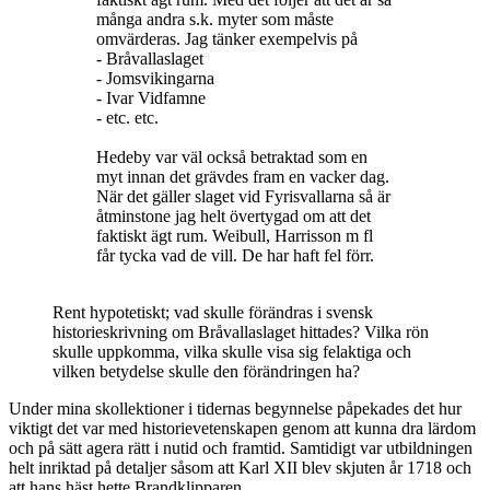
många andra s.k. myter som måste
omvärderas. Jag tänker exempelvis på
- Bråvallaslaget
- Jomsvikingarna
- Ivar Vidfamne
- etc. etc.
Hedeby var väl också betraktad som en
myt innan det grävdes fram en vacker dag.
När det gäller slaget vid Fyrisvallarna så är
åtminstone jag helt övertygad om att det
faktiskt ägt rum. Weibull, Harrisson m fl
får tycka vad de vill. De har haft fel förr.
Rent hypotetiskt; vad skulle förändras i svensk
historieskrivning om Bråvallaslaget hittades? Vilka rön
skulle uppkomma, vilka skulle visa sig felaktiga och
vilken betydelse skulle den förändringen ha?
Under mina skollektioner i tidernas begynnelse påpekades det hur
viktigt det var med historievetenskapen genom att kunna dra lärdom
och på sätt agera rätt i nutid och framtid. Samtidigt var utbildningen
helt inriktad på detaljer såsom att Karl XII blev skjuten år 1718 och
att hans häst hette Brandklipparen.