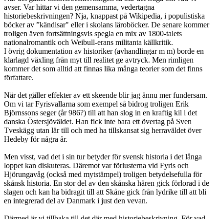
avser. Var hittar vi den gemensamma, vedertagna
historiebeskrivningen? Nja, knappast på Wikipedia, i populistiska
böcker av ”kändisar" eller i skolans läroböcker. De senare kommer
troligen även fortsättningsvis spegla en mix av 1800-talets
nationalromantik och Weibull-erans militanta källkritik.
I övrig dokumentation av historiker (avhandlingar m m) borde en
klarlagd växling från myt till realitet ge avtryck. Men rimligen
kommer det som alltid att finnas lika många teorier som det finns
författare.
När det gäller effekter av ett skeende blir jag ännu mer fundersam.
Om vi tar Fyrisvallarna som exempel så bidrog troligen Erik
Björnssons seger (år 986?) till att han slog in en kraftig kil i det
danska Östersjöväldet. Han fick inte bara ett övertag på Sven
Tveskägg utan lär till och med ha tillskansat sig herraväldet över
Hedeby för några år.
Men visst, vad det i sin tur betyder för svensk historia i det långa
loppet kan diskuteras. Däremot var förlusterna vid Fyris och
Hjörungavåg (också med mytstämpel) troligen betydelsefulla för
skånsk historia. En stor del av den skånska hären gick förlorad i de
slagen och kan ha bidragit till att Skåne gick från lydrike till att bli
en integrerad del av Danmark i just den vevan.
Därmed är vi tillbaka till det där med historiebeskrivning. För vad