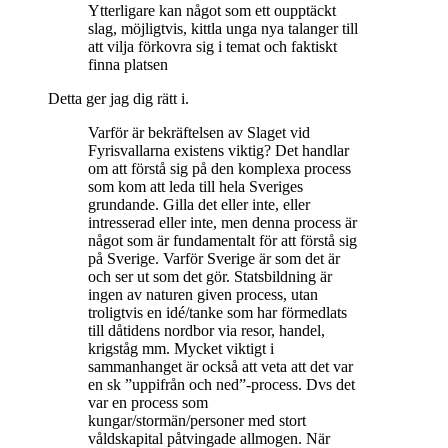
Ytterligare kan något som ett oupptäckt
slag, möjligtvis, kittla unga nya talanger till
att vilja förkovra sig i temat och faktiskt
finna platsen
Detta ger jag dig rätt i.
Varför är bekräftelsen av Slaget vid
Fyrisvallarna existens viktig? Det handlar
om att förstå sig på den komplexa process
som kom att leda till hela Sveriges
grundande. Gilla det eller inte, eller
intresserad eller inte, men denna process är
något som är fundamentalt för att förstå sig
på Sverige. Varför Sverige är som det är
och ser ut som det gör. Statsbildning är
ingen av naturen given process, utan
troligtvis en idé/tanke som har förmedlats
till dåtidens nordbor via resor, handel,
krigståg mm. Mycket viktigt i
sammanhanget är också att veta att det var
en sk ”uppifrån och ned”-process. Dvs det
var en process som
kungar/stormän/personer med stort
våldskapital påtvingade allmogen. När