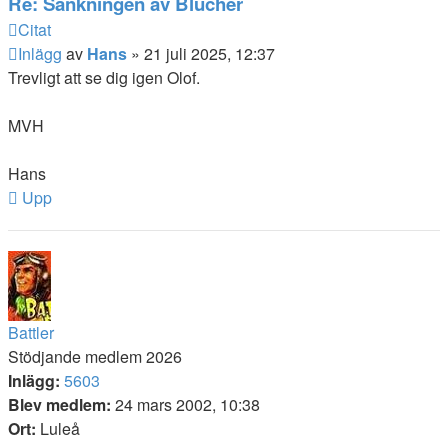
Re: Sänkningen av Blücher
Citat
Inlägg
av
Hans
»
21 juli 2025, 12:37
Trevligt att se dig igen Olof.
MVH
Hans
Upp
Battler
Stödjande medlem 2026
Inlägg:
5603
Blev medlem:
24 mars 2002, 10:38
Ort:
Luleå