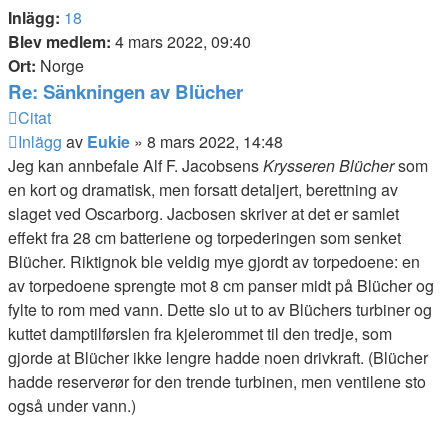
Inlägg:
18
Blev medlem:
4 mars 2022, 09:40
Ort:
Norge
Re: Sänkningen av Blücher
Citat
Inlägg
av
Eukie
»
8 mars 2022, 14:48
Jeg kan annbefale Alf F. Jacobsens
Krysseren Blücher
som
en kort og dramatisk, men forsatt detaljert, berettning av
slaget ved Oscarborg. Jacbosen skriver at det er samlet
effekt fra 28 cm batteriene og torpederingen som senket
Blücher. Riktignok ble veldig mye gjordt av torpedoene: en
av torpedoene sprengte mot 8 cm panser midt på Blücher og
fylte to rom med vann. Dette slo ut to av Blüchers turbiner og
kuttet damptilførslen fra kjelerommet til den tredje, som
gjorde at Blücher ikke lengre hadde noen drivkraft. (Blücher
hadde reserverør for den trende turbinen, men ventilene sto
også under vann.)