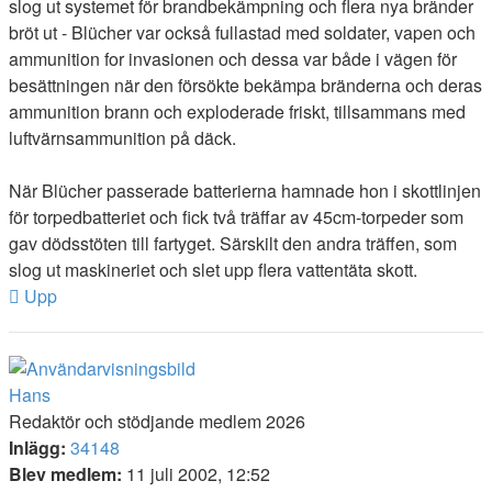
slog ut systemet för brandbekämpning och flera nya bränder
bröt ut - Blücher var också fullastad med soldater, vapen och
ammunition for invasionen och dessa var både i vägen för
besättningen när den försökte bekämpa bränderna och deras
ammunition brann och exploderade friskt, tillsammans med
luftvärnsammunition på däck.
När Blücher passerade batterierna hamnade hon i skottlinjen
för torpedbatteriet och fick två träffar av 45cm-torpeder som
gav dödsstöten till fartyget. Särskilt den andra träffen, som
slog ut maskineriet och slet upp flera vattentäta skott.
Upp
Hans
Redaktör och stödjande medlem 2026
Inlägg:
34148
Blev medlem:
11 juli 2002, 12:52