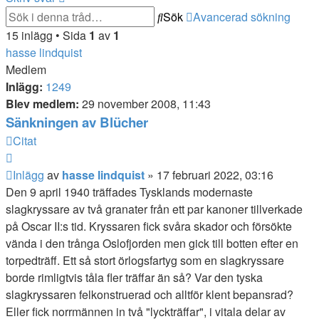
Sök
Avancerad sökning
15 inlägg • Sida
1
av
1
hasse lindquist
Medlem
Inlägg:
1249
Blev medlem:
29 november 2008, 11:43
Sänkningen av Blücher
Citat
Inlägg
av
hasse lindquist
»
17 februari 2022, 03:16
Den 9 april 1940 träffades Tysklands modernaste
slagkryssare av två granater från ett par kanoner tillverkade
på Oscar II:s tid. Kryssaren fick svåra skador och försökte
vända i den trånga Oslofjorden men gick till botten efter en
torpedträff. Ett så stort örlogsfartyg som en slagkryssare
borde rimligtvis tåla fler träffar än så? Var den tyska
slagkryssaren felkonstruerad och alltför klent bepansrad?
Eller fick norrmännen in två "lyckträffar", i vitala delar av