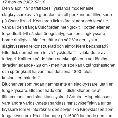
17 februari 2022, 03:16
Den 9 april 1940 träffades Tysklands modernaste
slagkryssare av två granater från ett par kanoner tillverkade
på Oscar II:s tid. Kryssaren fick svåra skador och försökte
vända i den trånga Oslofjorden men gick till botten efter en
torpedträff. Ett så stort örlogsfartyg som en slagkryssare
borde rimligtvis tåla fler träffar än så? Var den tyska
slagkryssaren felkonstruerad och alltför klent bepansrad?
Eller fick norrmännen in två "lyckträffar", i vitala delar av
fartyget. Kalibern på de båda norska pjäserna var förstås
skräckinjagande - 28 cm - men hur stor kan utgångshastighet
och sprängkraft ha varit hos det sena 1800-talets
kustartillerimateriel?
Blücher var som redan nämnts inte en slagkryssare, utan en
tung kryssare. Blücher hade därtill distinktionen av att
tillsammans med sina klasssystrar i Admiral Hipperklassen
vara andra världskrigets i särklass minst vikteffektiva tunga
kryssare (om vi inte räknar den sovjetiska Kirovklassen som
tunga kryssare). På ett tonnage på 16000 ton hade den t.ex.