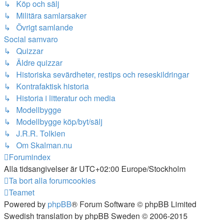
↳ Köp och sälj
↳ Militära samlarsaker
↳ Övrigt samlande
Social samvaro
↳ Quizzar
↳ Äldre quizzar
↳ Historiska sevärdheter, restips och reseskildringar
↳ Kontrafaktisk historia
↳ Historia i litteratur och media
↳ Modellbygge
↳ Modellbygge köp/byt/sälj
↳ J.R.R. Tolkien
↳ Om Skalman.nu
Forumindex
Alla tidsangivelser är UTC+02:00 Europe/Stockholm
Ta bort alla forumcookies
Teamet
Powered by
phpBB
® Forum Software © phpBB Limited
Swedish translation by phpBB Sweden © 2006-2015