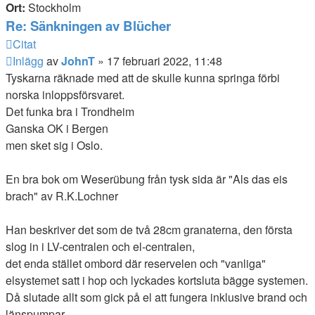
Ort:
Stockholm
Re: Sänkningen av Blücher
Citat
Inlägg
av
JohnT
»
17 februari 2022, 11:48
Tyskarna räknade med att de skulle kunna springa förbi
norska inloppsförsvaret.
Det funka bra i Trondheim
Ganska OK i Bergen
men sket sig i Oslo.
En bra bok om Weserübung från tysk sida är "Als das eis
brach" av R.K.Lochner
Han beskriver det som de två 28cm granaterna, den första
slog in i LV-centralen och el-centralen,
det enda stället ombord där reservelen och "vanliga"
elsystemet satt i hop och lyckades kortsluta bägge systemen.
Då slutade allt som gick på el att fungera inklusive brand och
länspumpar.