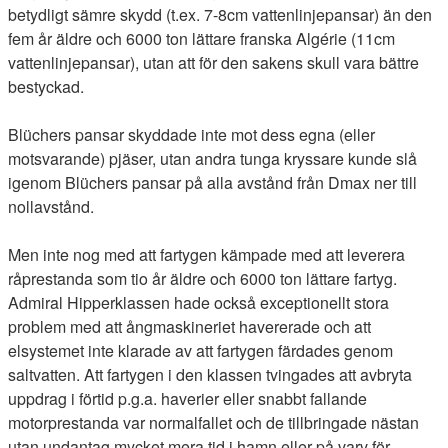
betydligt sämre skydd (t.ex. 7-8cm vattenlinjepansar) än den
fem år äldre och 6000 ton lättare franska Algérie (11cm
vattenlinjepansar), utan att för den sakens skull vara bättre
bestyckad.
Blüchers pansar skyddade inte mot dess egna (eller
motsvarande) pjäser, utan andra tunga kryssare kunde slå
igenom Blüchers pansar på alla avstånd från Dmax ner till
nollavstånd.
Men inte nog med att fartygen kämpade med att leverera
råprestanda som tio år äldre och 6000 ton lättare fartyg.
Admiral Hipperklassen hade också exceptionellt stora
problem med att ångmaskineriet havererade och att
elsystemet inte klarade av att fartygen färdades genom
saltvatten. Att fartygen i den klassen tvingades att avbryta
uppdrag i förtid p.g.a. haverier eller snabbt fallande
motorprestanda var normalfallet och de tillbringade nästan
utan undantag mycket mera tid i hamn eller på varv för