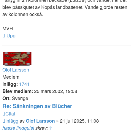
blev påsskjutet av Kopås landbatteriet. Vände gjorde resten
av kolonnen också.
__________________________________
MVH
Upp
Olof Larsson
Medlem
Inlägg:
1741
Blev medlem:
25 mars 2002, 19:08
Ort:
Sverige
Re: Sänkningen av Blücher
Citat
Inlägg
av
Olof Larsson
»
21 juli 2025, 11:08
hasse lindquist
skrev:
↑