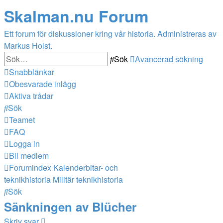
Skalman.nu Forum
Ett forum för diskussioner kring vår historia. Administreras av
Markus Holst.
Sök
Avancerad sökning
Snabblänkar
Obesvarade inlägg
Aktiva trådar
Sök
Teamet
FAQ
Logga in
Bli medlem
Forumindex
Kalenderbitar- och
teknikhistoria
Militär teknikhistoria
Sök
Sänkningen av Blücher
Skriv svar