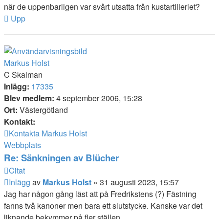
när de uppenbarligen var svårt utsatta från kustartilleriet?
Upp
Markus Holst
C Skalman
Inlägg:
17335
Blev medlem:
4 september 2006, 15:28
Ort:
Västergötland
Kontakt:
Kontakta Markus Holst
Webbplats
Re: Sänkningen av Blücher
Citat
Inlägg
av
Markus Holst
»
31 augusti 2023, 15:57
Jag har någon gång läst att på Fredrikstens (?) Fästning
fanns två kanoner men bara ett slutstycke. Kanske var det
liknande bekymmer på fler ställen.