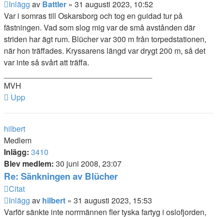
Inlägg
av
Battler
»
31 augusti 2023, 10:52
Var i somras till Oskarsborg och tog en guidad tur på
fästningen. Vad som slog mig var de små avstånden där
striden har ägt rum. Blücher var 300 m från torpedstationen,
när hon träffades. Kryssarens längd var drygt 200 m, så det
var inte så svårt att träffa.
__________________________________
MVH
Upp
hilbert
Medlem
Inlägg:
3410
Blev medlem:
30 juni 2008, 23:07
Re: Sänkningen av Blücher
Citat
Inlägg
av
hilbert
»
31 augusti 2023, 15:53
Varför sänkte inte norrmännen fler tyska fartyg i oslofjorden,