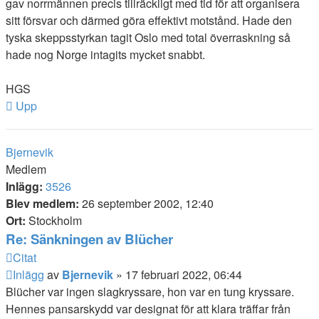
gav norrmännen precis tillräckligt med tid för att organisera
sitt försvar och därmed göra effektivt motstånd. Hade den
tyska skeppsstyrkan tagit Oslo med total överraskning så
hade nog Norge intagits mycket snabbt.
HGS
Upp
Bjernevik
Medlem
Inlägg:
3526
Blev medlem:
26 september 2002, 12:40
Ort:
Stockholm
Re: Sänkningen av Blücher
Citat
Inlägg
av
Bjernevik
»
17 februari 2022, 06:44
Blücher var ingen slagkryssare, hon var en tung kryssare.
Hennes pansarskydd var designat för att klara träffar från