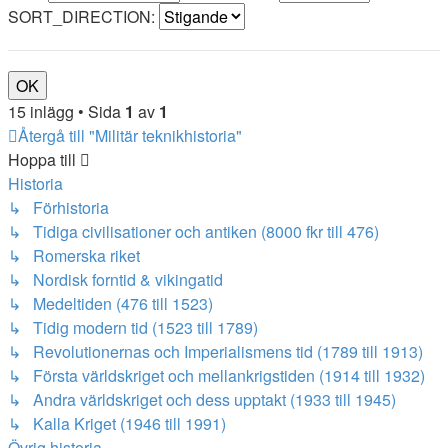
SORT_DIRECTION:
15 inlägg • Sida
1
av
1
Återgå till "Militär teknikhistoria"
Hoppa till
Historia
↳ Förhistoria
↳ Tidiga civilisationer och antiken (8000 fkr till 476)
↳ Romerska riket
↳ Nordisk forntid & vikingatid
↳ Medeltiden (476 till 1523)
↳ Tidig modern tid (1523 till 1789)
↳ Revolutionernas och Imperialismens tid (1789 till 1913)
↳ Första världskriget och mellankrigstiden (1914 till 1932)
↳ Andra världskriget och dess upptakt (1933 till 1945)
↳ Kalla Kriget (1946 till 1991)
Övrig historia