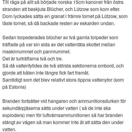
TIll råga på allt så började norska 15cm kanoner från östra
stranden att beskjuta Blücher, och Lützow som kom efter.
Dom lyckades sätta en granat i främre tornet på Lützow, som
låste tornet, så då backade resten av eskarden undan.
Sedan torpederades blücher av två gamla torpeder som
träffade på var sin sida av det vattentäta skottet mellan
maskinrummet och pannrummet.
Det är turträffarna två och tre.
Så då vattenfylldes de två största sektionerna ombord, och
gjorde att båten inte längre fick fart framåt.
Samtidigt som det blev relativt stora öppna vattenytor (som
på Estonia)
Branden fortsätter vid hangaren och ammunitionsdurken för
sekundärpjäserna sätts under vatten ( så de inte ska
explodera) men för luftvärnsammunitionen så har branden
stängt av vägen så man kommer inte åt att sätta den under
vatten.