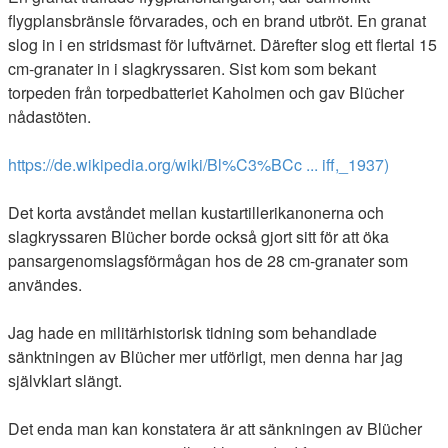
flygplansbränsle förvarades, och en brand utbröt. En granat
slog in i en stridsmast för luftvärnet. Därefter slog ett flertal 15
cm-granater in i slagkryssaren. Sist kom som bekant
torpeden från torpedbatteriet Kaholmen och gav Blücher
nådastöten.
https://de.wikipedia.org/wiki/Bl%C3%BCc ... iff,_1937)
Det korta avståndet mellan kustartillerikanonerna och
slagkryssaren Blücher borde också gjort sitt för att öka
pansargenomslagsförmågan hos de 28 cm-granater som
användes.
Jag hade en militärhistorisk tidning som behandlade
sänktningen av Blücher mer utförligt, men denna har jag
självklart slängt.
Det enda man kan konstatera är att sänkningen av Blücher