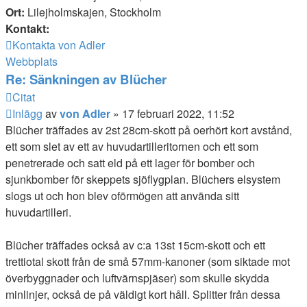
Ort:
Lilejholmskajen, Stockholm
Kontakt:
Kontakta von Adler
Webbplats
Re: Sänkningen av Blücher
Citat
Inlägg
av
von Adler
»
17 februari 2022, 11:52
Blücher träffades av 2st 28cm-skott på oerhört kort avstånd,
ett som slet av ett av huvudartilleritornen och ett som
penetrerade och satt eld på ett lager för bomber och
sjunkbomber för skeppets sjöflygplan. Blüchers elsystem
slogs ut och hon blev oförmögen att använda sitt
huvudartilleri.
Blücher träffades också av c:a 13st 15cm-skott och ett
trettiotal skott från de små 57mm-kanoner (som siktade mot
överbyggnader och luftvärnspjäser) som skulle skydda
minlinjer, också de på väldigt kort håll. Splitter från dessa