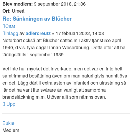
Blev medlem:
9 september 2018, 21:36
Ort:
Umeå
Re: Sänkningen av Blücher
Citat
Inlägg
av
adlercreutz
»
17 februari 2022, 14:03
Noterbart också att Blücher sattes in i aktiv tjänst 5:e april
1940, d.v.s. fyra dagar innan Weserübung. Detta efter att ha
färdigställts i september 1939.
Vet inte hur mycket det inverkade, men det var en inte helt
samtrimmad besättning även om man naturligtvis hunnit öva
en del. Lägg därtill extralasten av infanteri och utrustning så
lär det ha varit lite svårare än vanligt att samordna
brandsläckning m.m. Utöver allt som nämns ovan.
Upp
Eukie
Medlem