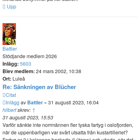
Upp
Battler
Stödjande medlem 2026
Inlägg:
5603
Blev medlem:
24 mars 2002, 10:38
Ort:
Luleå
Re: Sänkningen av Blücher
Citat
Inlägg
av
Battler
»
31 augusti 2023, 16:04
hilbert
skrev:
↑
31 augusti 2023, 15:53
Varför sänkte inte norrmännen fler tyska fartyg i oslofjorden,
när de uppenbarligen var svårt utsatta från kustartilleriet?
Fartyg nr 2 i kolonnen backade (Lützow) och vände, när det