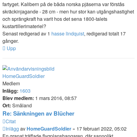
fartyget. Kalibern på de båda norska pjäserna var förstås
skräckinjagande - 28 cm - men hur stor kan utgångshastighet
och sprängkraft ha varit hos det sena 1800-talets
kustartillerimateriel?
Senast redigerad av 1
hasse lindquist
, redigerad totalt 17
gånger.
Upp
HomeGuardSoldier
Medlem
Inlägg:
1603
Blev medlem:
1 mars 2016, 08:57
Ort:
Småland
Re: Sänkningen av Blücher
Citat
Inlägg
av
HomeGuardSoldier
»
17 februari 2022, 05:02
En granat träffade flygplanshangaren, där sannolikt