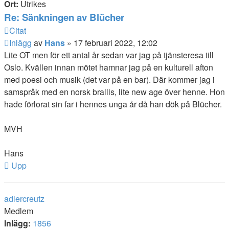
Ort:
Utrikes
Re: Sänkningen av Blücher
Citat
Inlägg
av
Hans
»
17 februari 2022, 12:02
Lite OT men för ett antal år sedan var jag på tjänsteresa till
Oslo. Kvällen innan mötet hamnar jag på en kulturell afton
med poesi och musik (det var på en bar). Där kommer jag i
samspråk med en norsk brallis, lite new age över henne. Hon
hade förlorat sin far i hennes unga år då han dök på Blücher.
MVH
Hans
Upp
adlercreutz
Medlem
Inlägg:
1856