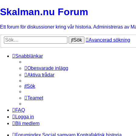
Skalman.nu Forum
Ett forum för diskussioner kring vår historia. Administreras av M
Sök
Avancerad sökning
Snabblänkar
Obesvarade inlägg
Aktiva trådar
Sök
Teamet
FAQ
Logga in
Bli medlem
Forumindex
Social samvaro
Kontrafaktisk historia