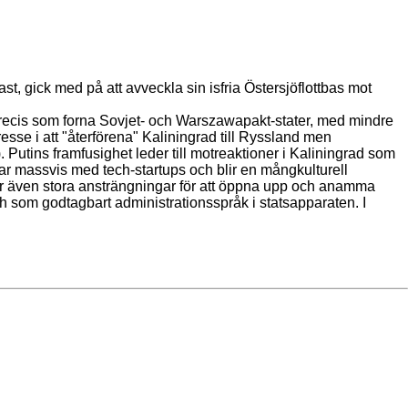
st, gick med på att avveckla sin isfria Östersjöflottbas mot
precis som forna Sovjet- och Warszawapakt-stater, med mindre
esse i att "återförena" Kaliningrad till Ryssland men
. Putins framfusighet leder till motreaktioner i Kaliningrad som
erar massvis med tech-startups och blir en mångkulturell
 gör även stora ansträngningar för att öppna upp och anamma
ch som godtagbart administrationsspråk i statsapparaten. I