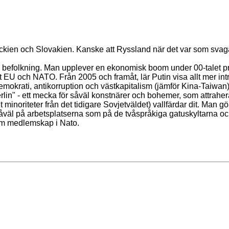
Tjeckien och Slovakien. Kanske att Ryssland när det var som svaga
kig befolkning. Man upplever en ekonomisk boom under 00-talet 
 EU och NATO. Från 2005 och framåt, lär Putin visa allt mer intr
 demokrati, antikorruption och västkapitalism (jämför Kina-Taiwan)
 Berlin" - ett mecka för såväl konstnärer och bohemer, som attrah
 minoriteter från det tidigare Sovjetväldet) vallfärdar dit. Man
, såväl på arbetsplatserna som på de tvåspråkiga gatuskyltarna o
om medlemskap i Nato.