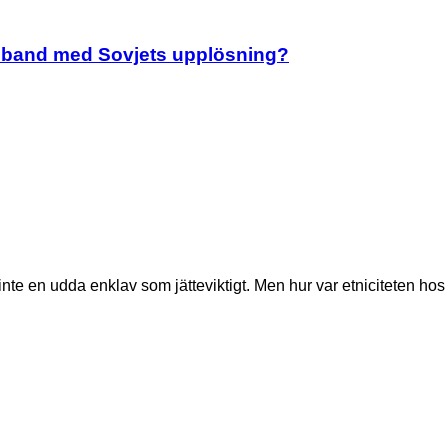
amband med Sovjets upplösning?
nte en udda enklav som jätteviktigt. Men hur var etniciteten hos