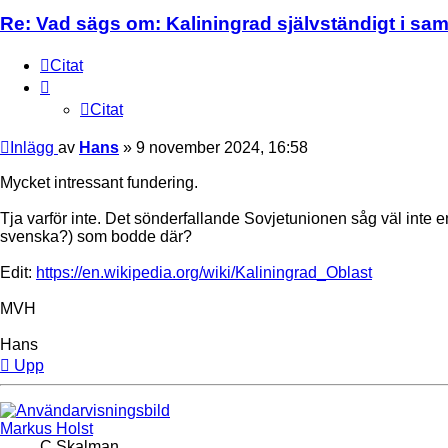
Re: Vad sägs om: Kaliningrad självständigt i s
Citat
Citat
Inlägg
av
Hans
»
9 november 2024, 16:58
Mycket intressant fundering.
Tja varför inte. Det sönderfallande Sovjetunionen såg väl inte e
svenska?) som bodde där?
Edit:
https://en.wikipedia.org/wiki/Kaliningrad_Oblast
MVH
Hans
Upp
Markus Holst
C Skalman