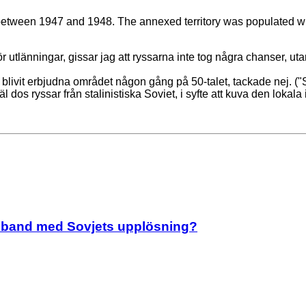
tween 1947 and 1948. The annexed territory was populated with 
 utlänningar, gissar jag att ryssarna inte tog några chanser, uta
om blivit erbjudna området någon gång på 50-talet, tackade nej. 
ejäl dos ryssar från stalinistiska Soviet, i syfte att kuva den l
amband med Sovjets upplösning?