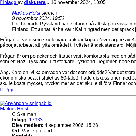
Inlägg
av
diskutera
»
16 november 2024, 13:05
Markus Holst
skrev:
↑
9 november 2024, 19:52
Det befriade Ryssland hade planer på att släppa vissa områ
Finland. Ett annat lär ha varit Kaliningrad men det sprack 
Frågan är vem som skulle vara tänkbar köpare/övertagare av Kali
påbörjat arbetet att lyfta området till västerländsk standard. Mö
Frågan är om polacker och litauer varit komfortabla med en såda
som ett Nazi-Tyskland. Ett starkare Tyskland i regionen hade no
Ang. Karelen, vilka områden var det som erbjöds? Var det stora
ekonomiska peak i slutet av 80-talet), hade diskussioner med Jel
skulle kosta mycket, mycket mer än det skulle tillföra Finnar och 
Upp
Markus Holst
C Skalman
Inlägg:
17333
Blev medlem:
4 september 2006, 15:28
Ort:
Västergötland