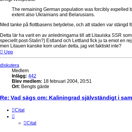
The remaining German population was forcibly expelled be
extent also Ukrainians and Belarusians.
Med tanke på flottbasens betydelse, och att staden var stängd för
Detta lär ha varit en av anledningarna till att Litauiska SSR s
speciellt post-Stalin?) Estland och Lettland fick ju ta emot en r
men Litauen kanske kom undan detta, jag vet faktiskt inte?
Upp
diskutera
Medlem
Inlägg:
442
Blev medlem:
18 februari 2004, 20:51
Ort:
Bengts gärde
Re: Vad sägs om: Kaliningrad självständigt i s
Citat
Citat