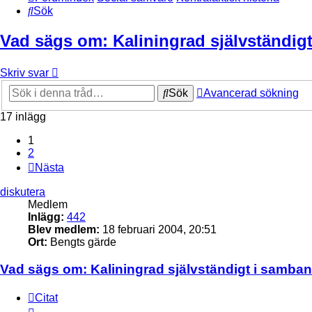
Sök
Vad sägs om: Kaliningrad självständi
Skriv svar
Sök
Avancerad sökning
17 inlägg
1
2
Nästa
diskutera
Medlem
Inlägg:
442
Blev medlem:
18 februari 2004, 20:51
Ort:
Bengts gärde
Vad sägs om: Kaliningrad självständigt i samba
Citat