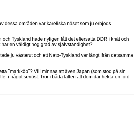
t av dessa områden var kareliska näset som ju erbjöds
n och Tyskland hade nyligen fått det eftersatta DDR i knät och
et har en väldigt hög grad av självständighet?
tade ju västerut och ett Nato-Tyskland var långt ifrån detsamma
detta "markköp"? Vill minnas att även Japan (som stod på sin
 i något seriöst. Tror i båda fallen att dom där hektaren jord