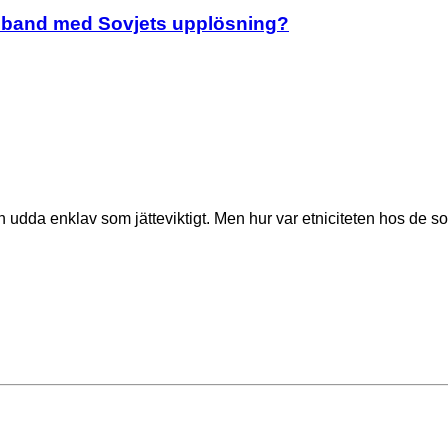
amband med Sovjets upplösning?
n udda enklav som jätteviktigt. Men hur var etniciteten hos de so