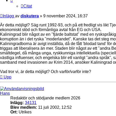
Citat
Inlägg
av
diskutera
»
9 november 2024, 16:37
Är detta möjligt? Säg runt 1992-93, och på ett fredligt vis likt 
ekonomiskt stöd och förmånliga avtal från EG och USA.
Kaliningrad blir något av en "fjärde baltstat" med en rysksprå
korruption än i det ryska "moderlandet". Kanske tas det steg mot
Kaliningradborna är avigt inställda, då de fått 'blodad tand' för
triggas att liberalisera än mer. Staden blir något av ett "andra
smältdegel, då många unga, ryskkunniga intellektuella (speciellt
västliga influenser, och engelska blir ett vanligt "andra språk"
samband med invasionen av Krim 2014, ansöker Kaliningrad 
Vad tror vi, är detta möjligt? Och varför/varför inte?
Upp
Hans
Redaktör och stödjande medlem 2026
Inlägg:
34131
Blev medlem:
11 juli 2002, 12:52
Ort:
Utrikes