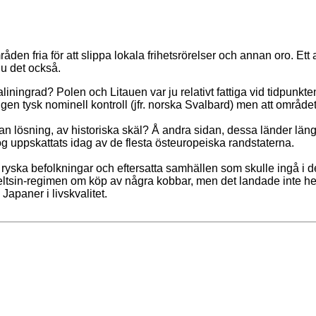
den fria för att slippa lokala frihetsrörelser och annan oro. Et
ju det också.
ningrad? Polen och Litauen var ju relativt fattiga vid tidpunkte
jligen tysk nominell kontroll (jfr. norska Svalbard) men att områd
n lösning, av historiska skäl? Å andra sidan, dessa länder läng
g uppskattats idag av de flesta östeuropeiska randstaterna.
 ryska befolkningar och eftersatta samhällen som skulle ingå i 
tsin-regimen om köp av några kobbar, men det landade inte heller
Japaner i livskvalitet.