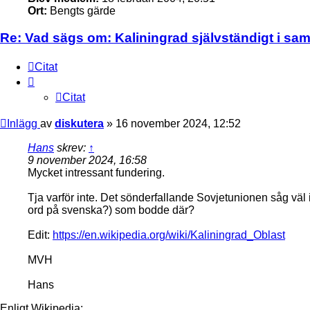
Ort:
Bengts gärde
Re: Vad sägs om: Kaliningrad självständigt i s
Citat
Citat
Inlägg
av
diskutera
»
16 november 2024, 12:52
Hans
skrev:
↑
9 november 2024, 16:58
Mycket intressant fundering.
Tja varför inte. Det sönderfallande Sovjetunionen såg väl i
ord på svenska?) som bodde där?
Edit:
https://en.wikipedia.org/wiki/Kaliningrad_Oblast
MVH
Hans
Enligt Wikipedia: