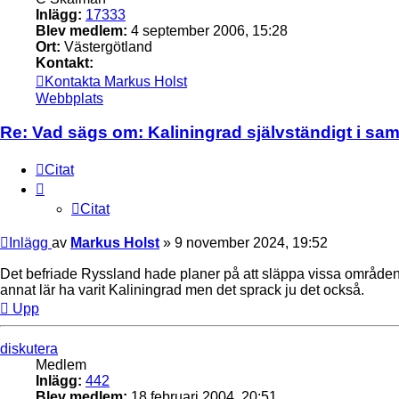
Inlägg:
17333
Blev medlem:
4 september 2006, 15:28
Ort:
Västergötland
Kontakt:
Kontakta Markus Holst
Webbplats
Re: Vad sägs om: Kaliningrad självständigt i s
Citat
Citat
Inlägg
av
Markus Holst
»
9 november 2024, 19:52
Det befriade Ryssland hade planer på att släppa vissa områden fr
annat lär ha varit Kaliningrad men det sprack ju det också.
Upp
diskutera
Medlem
Inlägg:
442
Blev medlem:
18 februari 2004, 20:51