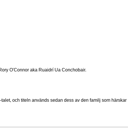
 på Rory O'Connor aka Ruaidrí Ua Conchobair.
00-talet, och titeln används sedan dess av den familj som härskar