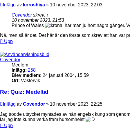
Inlägg
av
koroshiya
»
10 november 2023, 22:03
Covendor
skrev:
↑
10 november 2023, 21:53
Prince of Wales
har man ju hört några gånger. Ve
Nä, men så är det. Det här är den förste som skrev att han var pr
Upp
Covendor
Medlem
Inlägg:
258
Blev medlem:
24 januari 2004, 15:59
Ort:
Västervik
Re: Quiz: Medeltid
Inlägg
av
Covendor
»
10 november 2023, 22:25
Jag trodde uttrycket myntades av nån engelsk kung som genom n
lär jag inte kunna verka fram hursomhelst
Upp