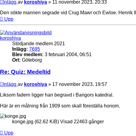
Inlägg
av
koroshiya
»
11 november 2023, 20:33
Den sökte mannen segrade vid Crug Mawr och Ewloe. Henrik II 
Upp
koroshiya
Stödjande medlem 2021
Inlägg:
7695
Blev medlem:
3 februari 2004, 06:51
Ort:
Göteborg
Re: Quiz: Medeltid
Inlägg
av
koroshiya
»
17 november 2023, 19:57
Liksom fadern ligger han begravd i Bangors katedral.
Här är en målning från 1909 som skall föreställa honom.
konge.jpg (62.62 KiB) Visad 22463 gånger
Upp