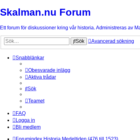
Skalman.nu Forum
Ett forum för diskussioner kring vår historia. Administreras av M
Sök
Avancerad sökning
Snabblänkar
Obesvarade inlägg
Aktiva trådar
Sök
Teamet
FAQ
Logga in
Bli medlem
Forumindex
Historia
Medeltiden (476 till 1523)