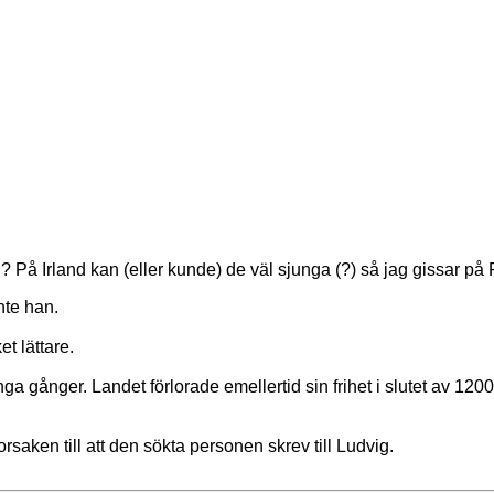
nd? På Irland kan (eller kunde) de väl sjunga (?) så jag gissar
nte han.
t lättare.
nga gånger. Landet förlorade emellertid sin frihet i slutet av 12
aken till att den sökta personen skrev till Ludvig.