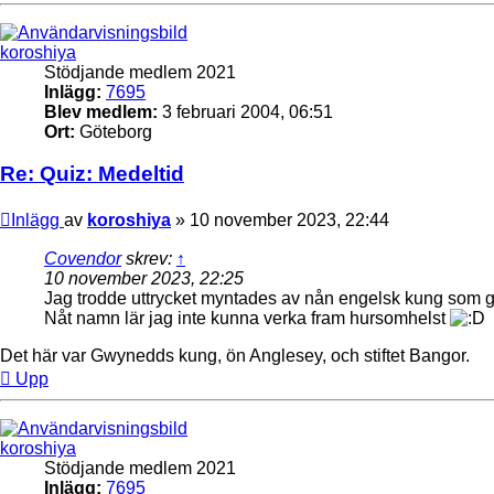
koroshiya
Stödjande medlem 2021
Inlägg:
7695
Blev medlem:
3 februari 2004, 06:51
Ort:
Göteborg
Re: Quiz: Medeltid
Inlägg
av
koroshiya
»
10 november 2023, 22:44
Covendor
skrev:
↑
10 november 2023, 22:25
Jag trodde uttrycket myntades av nån engelsk kung som ge
Nåt namn lär jag inte kunna verka fram hursomhelst
Det här var Gwynedds kung, ön Anglesey, och stiftet Bangor.
Upp
koroshiya
Stödjande medlem 2021
Inlägg:
7695