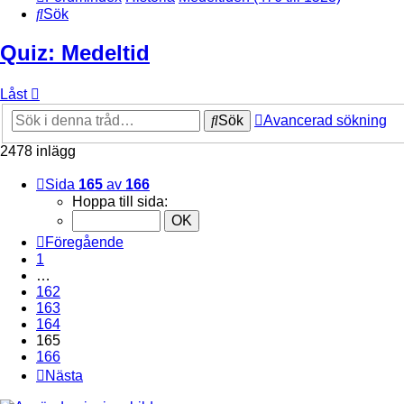
Sök
Quiz: Medeltid
Låst
Sök
Avancerad sökning
2478 inlägg
Sida
165
av
166
Hoppa till sida:
Föregående
1
…
162
163
164
165
166
Nästa