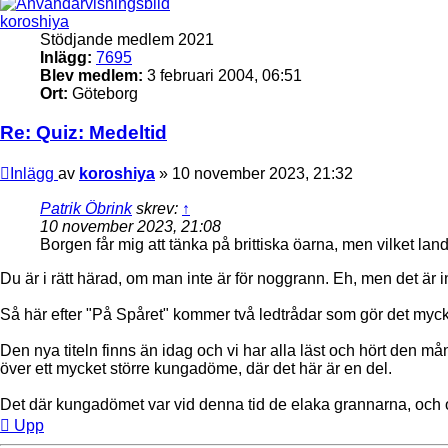
koroshiya
Stödjande medlem 2021
Inlägg:
7695
Blev medlem:
3 februari 2004, 06:51
Ort:
Göteborg
Re: Quiz: Medeltid
Inlägg
av
koroshiya
»
10 november 2023, 21:32
Patrik Öbrink
skrev:
↑
10 november 2023, 21:08
Borgen får mig att tänka på brittiska öarna, men vilket la
Du är i rätt härad, om man inte är för noggrann. Eh, men det är i
Så här efter "På Spåret" kommer två ledtrådar som gör det mycke
Den nya titeln finns än idag och vi har alla läst och hört den må
över ett mycket större kungadöme, där det här är en del.
Det där kungadömet var vid denna tid de elaka grannarna, och ors
Upp