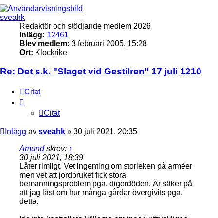
sveahk
Redaktör och stödjande medlem 2026
Inlägg:
12461
Blev medlem:
3 februari 2005, 15:28
Ort:
Klockrike
Re: Det s.k. "Slaget vid Gestilren" 17 juli 1210
Citat
Citat
Inlägg
av
sveahk
»
30 juli 2021, 20:35
Amund
skrev:
↑
30 juli 2021, 18:39
Låter rimligt. Vet ingenting om storleken på arméer
men vet att jordbruket fick stora
bemanningsproblem pga. digerdöden. Är säker på
att jag läst om hur många gårdar övergivits pga.
detta.