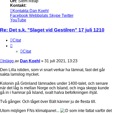
Ort:
Siem Reap
Kontakt:
Kontakta Dan Koehl
Facebook
Webbplats
Skype
Twitter
YouTube
Re: Det s.k. "Slaget vid Gestilren" 17 juli 1210
Citat
Citat
Inlägg
av
Dan Koehl
»
31 juli 2021, 13:23
Den Lilla istiden, som vi snart verkar ha lämnat, fast det går
sakta lamslog mycket.
Kolonin på Grönland lämnades under 1400-talet, och senare
när det låg is mellan Norge och Island, och inga skepp kunde
gå in i hamnar på Island, svalt halva befolkningen ihjäl.
Två gånger. Och tåget över Bält känner ju de flesta till.
Utom möjligen FNs klimatpanel...
som inte fattat varför det