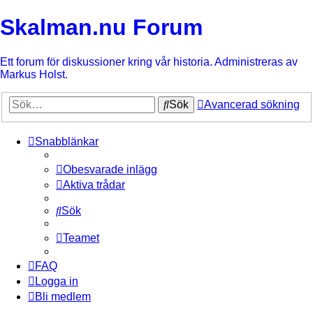
Skalman.nu Forum
Ett forum för diskussioner kring vår historia. Administreras av
Markus Holst.
Sök
Avancerad sökning
Snabblänkar
Obesvarade inlägg
Aktiva trådar
Sök
Teamet
FAQ
Logga in
Bli medlem