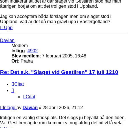
som indikerar att det är där slaget vid Gestilren stod har man
återigen börjat om att det troligen stod i Uppland.
Jag kan acceptera båda förslagen men om slaget stod i
Uppland, vad är det då man grävt upp i Västergötland?
Upp
Davian
Medlem
Inlägg:
4902
Blev medlem:
7 februari 2005, 16:48
Ort:
Praha
Re: Det s.k. "Slaget vid Gestilren" 17 juli 1210
Citat
Citat
Inlägg
av
Davian
»
28 april 2026, 21:12
troligen en vanlig stridsplats. Det slogs ju hejvilkt på den tiden.
Var Gestilren ägde rum kommer vi nog aldrig definitivt få veta