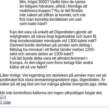
Mm, högst 3000? Varför blev de sämre
än tidigare härskare, alltså i förmåga att
mobilisera trupper.? Nu är det förstås
inte säkert att siffran är korrekt, och när
fick man korrekta berättelser om vad
som hade hänt?
Kan det vara så enkelt att Digerdöden gjorde att
möjligheten att värva ihop legoknektar och även få
ihop bondesoldater minskade vid 1300-talets mitt?
Därmed borde storleken på arméer som deltog i
fältslag ha minskat i ett flertal länder mellan 1200-
talet och senare delen av 1300-talet?
I så fall borde detta vara ett allmänt fenomen i
Europa. Är det något som finns belagt från andra
källor att så var fallet?
Låter rimligt. Vet ingenting om storleken på arméer men vet att
jordbruket fick stora bemanningsproblem pga. digerdöden. Är
säker på att jag läst om hur många gårdar övergivits pga. detta.
Ids inte kontrollera källorna om ingen uttryckligen begär det.
Upp