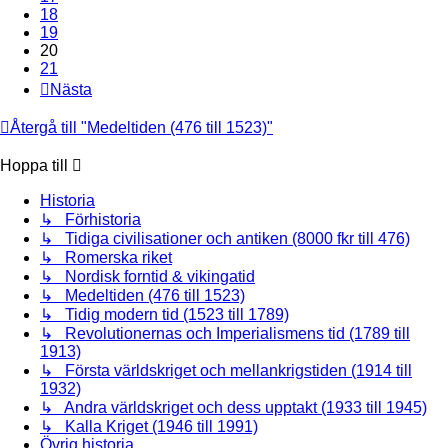
18
19
20
21
Nästa
Återgå till "Medeltiden (476 till 1523)"
Hoppa till
Historia
↳ Förhistoria
↳ Tidiga civilisationer och antiken (8000 fkr till 476)
↳ Romerska riket
↳ Nordisk forntid & vikingatid
↳ Medeltiden (476 till 1523)
↳ Tidig modern tid (1523 till 1789)
↳ Revolutionernas och Imperialismens tid (1789 till
1913)
↳ Första världskriget och mellankrigstiden (1914 till
1932)
↳ Andra världskriget och dess upptakt (1933 till 1945)
↳ Kalla Kriget (1946 till 1991)
Övrig historia