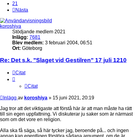
21
Nästa
koroshiya
Stödjande medlem 2021
Inlägg:
7681
Blev medlem:
3 februari 2004, 06:51
Ort:
Göteborg
Re: Det s.k. "Slaget vid Gestilren" 17 juli 1210
Citat
Citat
Inlägg
av
koroshiya
»
15 juni 2021, 20:19
Jag tror att det viktigaste att förstå här är att man måste ha rätt
till sin egen uppfattning. Vi diskuterar ju saker som är närmast
som om det vore en religion.
Alla ska få säga, så här tycker jag, beroende på... och ingen
annan kan egentligen förstöra sådana argument, om de är