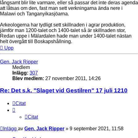
långsamt blir lite varmare, eller så passar det inte deras agenda
att låtsas om den, fast man sett verkningarna ända nere i
Malawi och Tanganyikasjöarna.
Arkeologerna har tydligt sett skillnaden i agrar produktion,
jämför man 1200-talet och 1400-talet så är skillnaden stor,
Redan uppe i Mälardalen hade man under 1400-talet nästan
helt övergått till Boskapshållning.
Upp
Gen. Jack Ripper
Medlem
Inlägg:
307
Blev medlem:
27 november 2011, 14:26
Re: Det s.k. "Slaget vid Gestilren" 17 juli 1210
Citat
Citat
Inlägg
av
Gen. Jack Ripper
»
9 september 2021, 11:58