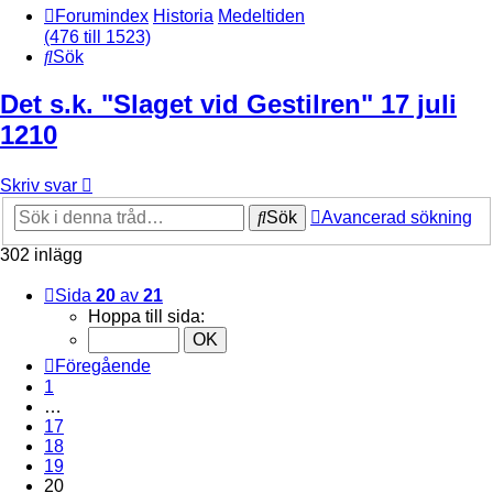
Forumindex
Historia
Medeltiden
(476 till 1523)
Sök
Det s.k. "Slaget vid Gestilren" 17 juli
1210
Skriv svar
Sök
Avancerad sökning
302 inlägg
Sida
20
av
21
Hoppa till sida:
Föregående
1
…
17
18
19
20