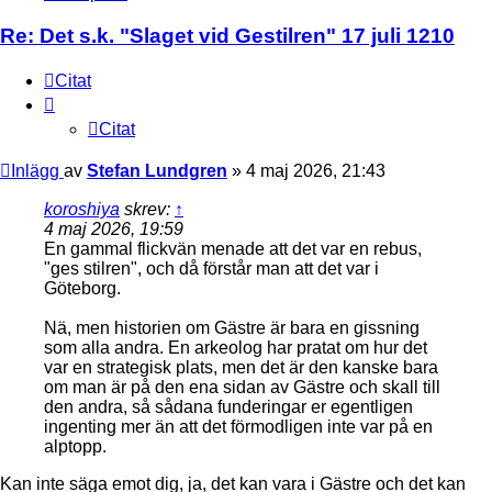
Re: Det s.k. "Slaget vid Gestilren" 17 juli 1210
Citat
Citat
Inlägg
av
Stefan Lundgren
»
4 maj 2026, 21:43
koroshiya
skrev:
↑
4 maj 2026, 19:59
En gammal flickvän menade att det var en rebus,
"ges stilren", och då förstår man att det var i
Göteborg.
Nä, men historien om Gästre är bara en gissning
som alla andra. En arkeolog har pratat om hur det
var en strategisk plats, men det är den kanske bara
om man är på den ena sidan av Gästre och skall till
den andra, så sådana funderingar er egentligen
ingenting mer än att det förmodligen inte var på en
alptopp.
Kan inte säga emot dig, ja, det kan vara i Gästre och det kan