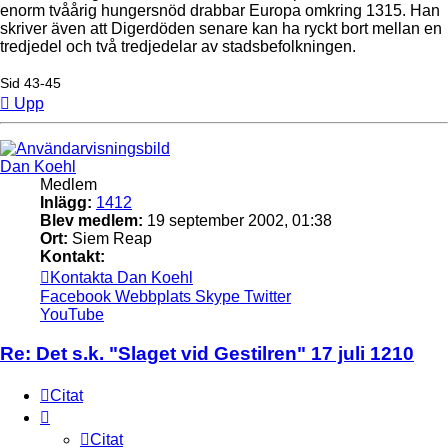
enorm tvåårig hungersnöd drabbar Europa omkring 1315. Han
skriver även att Digerdöden senare kan ha ryckt bort mellan en
tredjedel och två tredjedelar av stadsbefolkningen.
Sid 43-45
Upp
Dan Koehl
Medlem
Inlägg:
1412
Blev medlem:
19 september 2002, 01:38
Ort:
Siem Reap
Kontakt:
Kontakta Dan Koehl
Facebook
Webbplats
Skype
Twitter
YouTube
Re: Det s.k. "Slaget vid Gestilren" 17 juli 1210
Citat
Citat