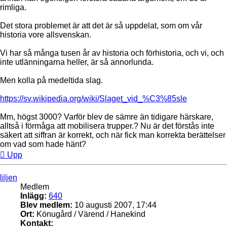
rimliga.
Det stora problemet är att det är så uppdelat, som om vår
historia vore allsvenskan.
Vi har så många tusen år av historia och förhistoria, och vi, och
inte utlänningarna heller, är så annorlunda.
Men kolla på medeltida slag.
https://sv.wikipedia.org/wiki/Slaget_vid_%C3%85sle
Mm, högst 3000? Varför blev de sämre än tidigare härskare,
alltså i förmåga att mobilisera trupper.? Nu är det förstås inte
säkert att siffran är korrekt, och när fick man korrekta berättelser
om vad som hade hänt?
Upp
liljen
Medlem
Inlägg:
640
Blev medlem:
10 augusti 2007, 17:44
Ort:
Könugård / Värend / Hanekind
Kontakt: