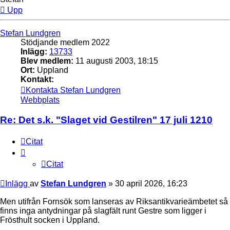
Upp
Stefan Lundgren
Stödjande medlem 2022
Inlägg:
13733
Blev medlem:
11 augusti 2003, 18:15
Ort:
Uppland
Kontakt:
Kontakta Stefan Lundgren
Webbplats
Re: Det s.k. "Slaget vid Gestilren" 17 juli 1210
Citat
Citat
Inlägg
av
Stefan Lundgren
»
30 april 2026, 16:23
Men utifrån Fornsök som lanseras av Riksantikvarieämbetet så
finns inga antydningar på slagfält runt Gestre som ligger i
Frösthult socken i Uppland.