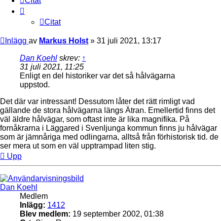
Citat
Citat
Inlägg
av
Markus Holst
»
31 juli 2021, 13:17
Dan Koehl
skrev:
↑
31 juli 2021, 11:25
Enligt en del historiker var det så hålvägarna
uppstod.
Det där var intressant! Dessutom låter det rätt rimligt vad
gällande de stora hålvägarna längs Ätran. Emellertid finns det
väl äldre hålvägar, som oftast inte är lika magnifika. På
fornåkrarna i Läggared i Svenljunga kommun finns ju hålvägar
som är jämnåriga med odlingarna, alltså från förhistorisk tid. de
ser mera ut som en väl upptrampad liten stig.
Upp
Dan Koehl
Medlem
Inlägg:
1412
Blev medlem:
19 september 2002, 01:38