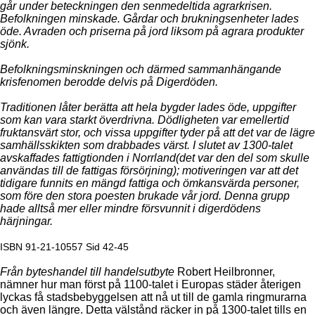
går under beteckningen den senmedeltida agrarkrisen.
Befolkningen minskade. Gårdar och brukningsenheter lades
öde. Avraden och priserna på jord liksom på agrara produkter
sjönk.
Befolkningsminskningen och därmed sammanhängande
krisfenomen berodde delvis på Digerdöden.
Traditionen låter berätta att hela bygder lades öde, uppgifter
som kan vara starkt överdrivna. Dödligheten var emellertid
fruktansvärt stor, och vissa uppgifter tyder på att det var de lägre
samhällsskikten som drabbades värst. I slutet av 1300-talet
avskaffades fattigtionden i Norrland(det var den del som skulle
användas till de fattigas försörjning); motiveringen var att det
tidigare funnits en mängd fattiga och ömkansvärda personer,
som före den stora poesten brukade vår jord. Denna grupp
hade alltså mer eller mindre försvunnit i digerdödens
härjningar.
ISBN 91-21-10557 Sid 42-45
Från byteshandel till handelsutbyte
Robert Heilbronner,
nämner hur man först på 1100-talet i Europas städer återigen
lyckas få stadsbebyggelsen att nå ut till de gamla ringmurarna
och även längre. Detta välstånd räcker in på 1300-talet tills en