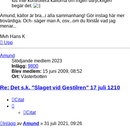
Ids inte kontrollera källorna om ingen uttryckligen
begär det.
Amund, källor är bra...i alla sammanhang! Gör inslag här mer
trovärdiga. Och- säger man A, osv...om du förstår vad jag
menar...
Mvh Hans K
Upp
Amund
Stödjande medlem 2023
Inlägg:
9800
Blev medlem:
15 juni 2009, 08:52
Ort:
Västerbotten
Re: Det s.k. "Slaget vid Gestilren" 17 juli 1210
Citat
Citat
Inlägg
av
Amund
»
31 juli 2021, 09:26