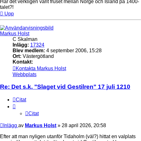
Har det verkligen varit fruset mellan Norge och Island på 1400-
talet?!
Upp
Markus Holst
C Skalman
Inlägg:
17324
Blev medlem:
4 september 2006, 15:28
Ort:
Västergötland
Kontakt:
Kontakta Markus Holst
Webbplats
Re: Det s.k. "Slaget vid Gestilren" 17 juli 1210
Citat
Citat
Inlägg
av
Markus Holst
»
28 april 2026, 20:58
Efter att man nyligen utanför Tidaholm (väl?) hittat en valplats