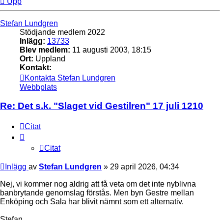
Upp
Stefan Lundgren
Stödjande medlem 2022
Inlägg:
13733
Blev medlem:
11 augusti 2003, 18:15
Ort:
Uppland
Kontakt:
Kontakta Stefan Lundgren
Webbplats
Re: Det s.k. "Slaget vid Gestilren" 17 juli 1210
Citat
Citat
Inlägg
av
Stefan Lundgren
»
29 april 2026, 04:34
Nej, vi kommer nog aldrig att få veta om det inte nyblivna
banbrytande genomslag förstås. Men byn Gestre mellan
Enköping och Sala har blivit nämnt som ett alternativ.
Stefan