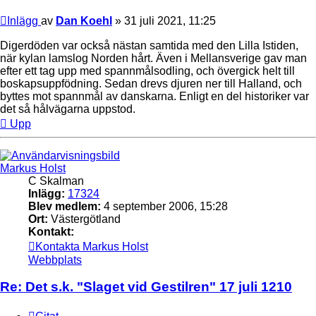
Inlägg
av
Dan Koehl
»
31 juli 2021, 11:25
Digerdöden var också nästan samtida med den Lilla Istiden,
när kylan lamslog Norden hårt. Även i Mellansverige gav man
efter ett tag upp med spannmålsodling, och övergick helt till
boskapsuppfödning. Sedan drevs djuren ner till Halland, och
byttes mot spannmål av danskarna. Enligt en del historiker var
det så hålvägarna uppstod.
Upp
Markus Holst
C Skalman
Inlägg:
17324
Blev medlem:
4 september 2006, 15:28
Ort:
Västergötland
Kontakt:
Kontakta Markus Holst
Webbplats
Re: Det s.k. "Slaget vid Gestilren" 17 juli 1210