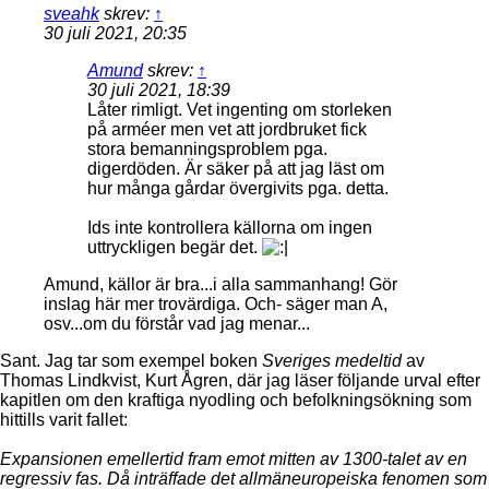
sveahk
skrev:
↑
30 juli 2021, 20:35
Amund
skrev:
↑
30 juli 2021, 18:39
Låter rimligt. Vet ingenting om storleken
på arméer men vet att jordbruket fick
stora bemanningsproblem pga.
digerdöden. Är säker på att jag läst om
hur många gårdar övergivits pga. detta.
Ids inte kontrollera källorna om ingen
uttryckligen begär det.
Amund, källor är bra...i alla sammanhang! Gör
inslag här mer trovärdiga. Och- säger man A,
osv...om du förstår vad jag menar...
Sant. Jag tar som exempel boken
Sveriges medeltid
av
Thomas Lindkvist, Kurt Ågren, där jag läser följande urval efter
kapitlen om den kraftiga nyodling och befolkningsökning som
hittills varit fallet:
Expansionen emellertid fram emot mitten av 1300-talet av en
regressiv fas. Då inträffade det allmäneuropeiska fenomen som