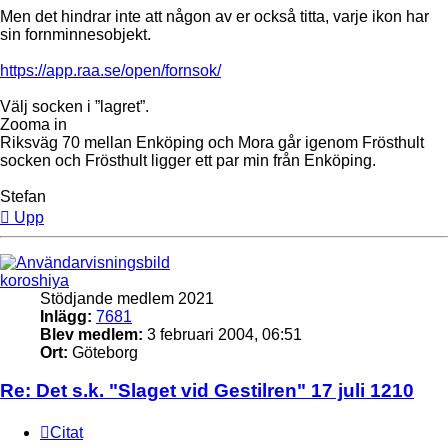
Men det hindrar inte att någon av er också titta, varje ikon har
sin fornminnesobjekt.
https://app.raa.se/open/fornsok/
Välj socken i ”lagret”.
Zooma in
Riksväg 70 mellan Enköping och Mora går igenom Frösthult
socken och Frösthult ligger ett par min från Enköping.
Stefan
Upp
koroshiya
Stödjande medlem 2021
Inlägg:
7681
Blev medlem:
3 februari 2004, 06:51
Ort:
Göteborg
Re: Det s.k. "Slaget vid Gestilren" 17 juli 1210
Citat