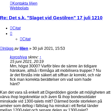
Kontakta liljen
Webbplats
Re: Det s.k. "Slaget vid Gestilren" 17 juli 1210
Citat
Citat
Inlägg
av
liljen
»
30 juli 2021, 15:53
koroshiya
skrev:
↑
15 juni 2021, 20:19
Mm, högst 3000? Varför blev de sämre än tidigare
härskare, alltså i förmåga att mobilisera trupper.? Nu
är det förstås inte säkert att siffran är korrekt, och när
fick man korrekta berättelser om vad som hade
hänt?
Kan det vara så enkelt att Digerdöden gjorde att möjligheten att
värva ihop legoknektar och även få ihop bondesoldater
minskade vid 1300-talets mitt? Därmed borde storleken på
arméer som deltog i fältslag ha minskat i ett flertal länder
mellan 1200-talet och senare delen av 1300-talet?