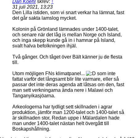
Dan Koehl
skrev:
↑
31 juli 2021, 13:23
Den Lilla istiden, som vi snart verkar ha lämnat, fast
det går sakta lamslog mycket.
Kolonin på Grönland lämnades under 1400-talet,
och senare när det låg is mellan Norge och Island,
och inga skepp kunde gå in i hamnar på Island,
svalt halva befolkningen ihjäl.
Två gånger. Och tåget över Bält känner ju de flesta
till.
Utom möjligen FNs klimatpanel...
som inte
fattat varför det långsamt blir lite varmare, eller så
passar det inte deras agenda att låtsas om den, fast
man sett verkningarna ända nere i Malawi och
Tanganyikasjöarna.
Arkeologerna har tydligt sett skillnaden i agrar
produktion, jämför man 1200-talet och 1400-talet så
är skillnaden stor, Redan uppe i Mälardalen hade
man under 1400-talet nästan helt övergått till
Boskapshållning.