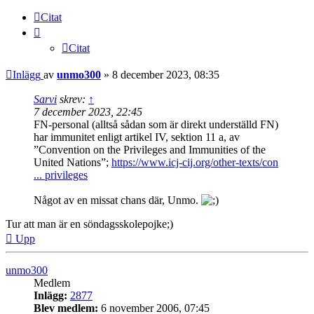
Citat
Citat
Inlägg
av
unmo300
»
8 december 2023, 08:35
Sarvi
skrev:
↑
7 december 2023, 22:45
FN-personal (alltså sådan som är direkt underställd FN)
har immunitet enligt artikel IV, sektion 11 a, av
”Convention on the Privileges and Immunities of the
United Nations”;
https://www.icj-cij.org/other-texts/con
... privileges
Något av en missat chans där, Unmo.
Tur att man är en söndagsskolepojke;)
Upp
unmo300
Medlem
Inlägg:
2877
Blev medlem:
6 november 2006, 07:45