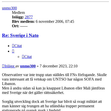
unmo300
Medlem
Inlägg:
2877
Blev medlem:
6 november 2006, 07:45
Ort:
------
Re: Sverige i Nato
Citat
Citat
Inlägg
av
unmo300
»
7 december 2023, 22:10
Observatörer var inte trupp utan ställdes till FNs förfogande. Skulle
vara intressant att få vetskap om UNTSO har någon SOFA med
Libanon.
Men å andra sidan så kan ju knappast Libanon eller Mali jämföras
med Sverige när det gäller rättssäkerhet.
Sorglig utveckling dock att Sverige har blivit så svagt militärt att
man känner sig tvungen att ha utländska trupper permanent
stationerade på svensk mark i fredstid.