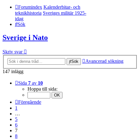
Forumindex
Kalenderbitar- och
teknikhistoria
Sveriges militär 1925-
idag
Sök
Sverige i Nato
Skriv svar
Avancerad sökning
Sök
147 inlägg
Sida
7
av
10
Hoppa till sida:
Föregående
1
…
5
6
7
8