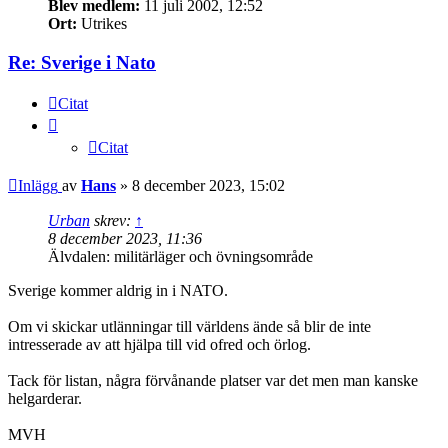
Blev medlem:
11 juli 2002, 12:52
Ort:
Utrikes
Re: Sverige i Nato
Citat
Citat
Inlägg
av
Hans
»
8 december 2023, 15:02
Urban
skrev:
↑
8 december 2023, 11:36
Älvdalen: militärläger och övningsområde
Sverige kommer aldrig in i NATO.
Om vi skickar utlänningar till världens ände så blir de inte
intresserade av att hjälpa till vid ofred och örlog.
Tack för listan, några förvånande platser var det men man kanske
helgarderar.
MVH