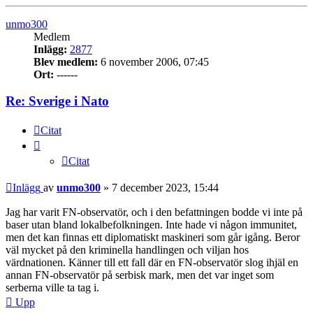
unmo300
Medlem
Inlägg:
2877
Blev medlem:
6 november 2006, 07:45
Ort:
------
Re: Sverige i Nato
Citat
Citat
Inlägg
av
unmo300
»
7 december 2023, 15:44
Jag har varit FN-observatör, och i den befattningen bodde vi inte på
baser utan bland lokalbefolkningen. Inte hade vi någon immunitet,
men det kan finnas ett diplomatiskt maskineri som går igång. Beror
väl mycket på den kriminella handlingen och viljan hos
värdnationen. Känner till ett fall där en FN-observatör slog ihjäl en
annan FN-observatör på serbisk mark, men det var inget som
serberna ville ta tag i.
Upp