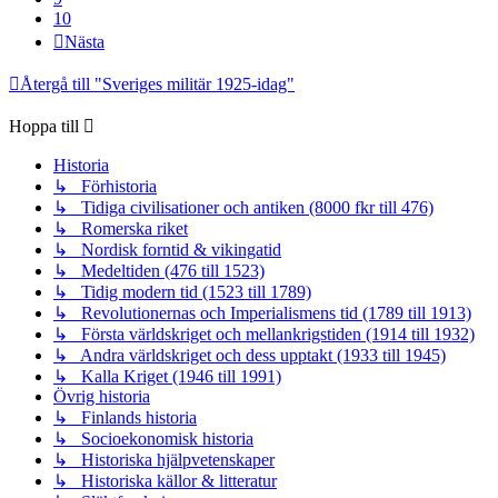
10
Nästa
Återgå till "Sveriges militär 1925-idag"
Hoppa till
Historia
↳ Förhistoria
↳ Tidiga civilisationer och antiken (8000 fkr till 476)
↳ Romerska riket
↳ Nordisk forntid & vikingatid
↳ Medeltiden (476 till 1523)
↳ Tidig modern tid (1523 till 1789)
↳ Revolutionernas och Imperialismens tid (1789 till 1913)
↳ Första världskriget och mellankrigstiden (1914 till 1932)
↳ Andra världskriget och dess upptakt (1933 till 1945)
↳ Kalla Kriget (1946 till 1991)
Övrig historia
↳ Finlands historia
↳ Socioekonomisk historia
↳ Historiska hjälpvetenskaper
↳ Historiska källor & litteratur