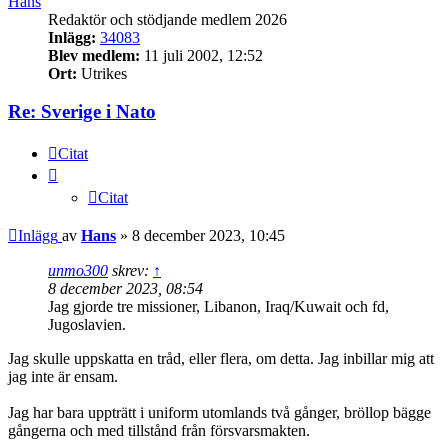
Hans
Redaktör och stödjande medlem 2026
Inlägg:
34083
Blev medlem:
11 juli 2002, 12:52
Ort:
Utrikes
Re: Sverige i Nato
Citat
Citat
Inlägg
av
Hans
»
8 december 2023, 10:45
unmo300
skrev:
↑
8 december 2023, 08:54
Jag gjorde tre missioner, Libanon, Iraq/Kuwait och fd,
Jugoslavien.
Jag skulle uppskatta en tråd, eller flera, om detta. Jag inbillar mig att
jag inte är ensam.
Jag har bara uppträtt i uniform utomlands två gånger, bröllop bägge
gångerna och med tillstånd från försvarsmakten.