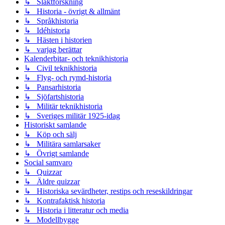
↳ Släktforskning
↳ Historia - övrigt & allmänt
↳ Språkhistoria
↳ Idéhistoria
↳ Hästen i historien
↳ varjag berättar
Kalenderbitar- och teknikhistoria
↳ Civil teknikhistoria
↳ Flyg- och rymd-historia
↳ Pansarhistoria
↳ Sjöfartshistoria
↳ Militär teknikhistoria
↳ Sveriges militär 1925-idag
Historiskt samlande
↳ Köp och sälj
↳ Militära samlarsaker
↳ Övrigt samlande
Social samvaro
↳ Quizzar
↳ Äldre quizzar
↳ Historiska sevärdheter, restips och reseskildringar
↳ Kontrafaktisk historia
↳ Historia i litteratur och media
↳ Modellbygge