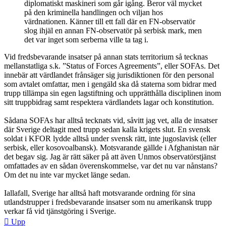
diplomatiskt maskineri som går igång. Beror väl mycket
på den kriminella handlingen och viljan hos
värdnationen. Känner till ett fall där en FN-observatör
slog ihjäl en annan FN-observatör på serbisk mark, men
det var inget som serberna ville ta tag i.
Vid fredsbevarande insatser på annan stats territorium så tecknas
mellanstatliga s.k. ”Status of Forces Agreements”, eller SOFAs. Det
innebär att värdlandet frånsäger sig jurisdiktionen för den personal
som avtalet omfattar, men i gengäld ska då staterna som bidrar med
trupp tillämpa sin egen lagstiftning och upprätthålla disciplinen inom
sitt truppbidrag samt respektera värdlandets lagar och konstitution.
Sådana SOFAs har alltså tecknats vid, såvitt jag vet, alla de insatser
där Sverige deltagit med trupp sedan kalla krigets slut. En svensk
soldat i KFOR lydde alltså under svensk rätt, inte jugoslavisk (eller
serbisk, eller kosovoalbansk). Motsvarande gällde i Afghanistan när
det begav sig. Jag är rätt säker på att även Unmos observatörstjänst
omfattades av en sådan överenskommelse, var det nu var nånstans?
Om det nu inte var mycket länge sedan.
Iallafall, Sverige har alltså haft motsvarande ordning för sina
utlandstrupper i fredsbevarande insatser som nu amerikansk trupp
verkar få vid tjänstgöring i Sverige.
Upp