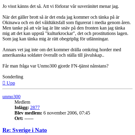
Jo visst känns det så. Att vi förlorar vår suveränitet menar jag.
När det gäller brott så är det enda jag kommer och tänka på är
Okinawa och en del våldtäktsfall som figurerat i media genom åren.
Men tanke på att vår lag är lite snäv på den fronten kan jag tänka
mig att det kan uppstå "kulturkrockar", det och prostitutions lagen.
Som jag kan tänka mig är rätt obegriplig för utlänningar.
Annars vet jag inte om det kommer drälla omkring horder med
amerikanska soldater överallt och ställa till jävulskap..
Får man fråga var Unmo300 gjorde FN-tjänst nånstans?
Sonderling
Upp
unmo300
Medlem
Inlägg:
2877
Blev medlem:
6 november 2006, 07:45
Ort:
------
Re: Sverige i Nato