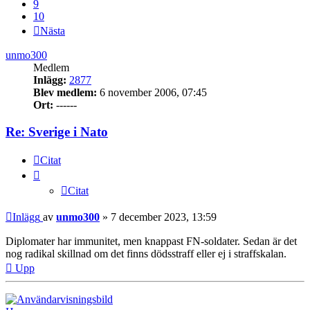
9
10
Nästa
unmo300
Medlem
Inlägg:
2877
Blev medlem:
6 november 2006, 07:45
Ort:
------
Re: Sverige i Nato
Citat
Citat
Inlägg
av
unmo300
»
7 december 2023, 13:59
Diplomater har immunitet, men knappast FN-soldater. Sedan är det
nog radikal skillnad om det finns dödsstraff eller ej i straffskalan.
Upp