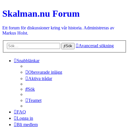
Skalman.nu Forum
Ett forum för diskussioner kring vår historia. Administreras av
Markus Holst.
Avancerad sökning
Sök
Snabblänkar
Obesvarade inlägg
Aktiva trådar
Sök
Teamet
FAQ
Logga in
Bli medlem