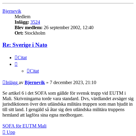
Bjernevik
Medlem
Inlägg:
3524
Blev medlem:
26 september 2002, 12:40
Ort:
Stockholm
Re: Sverige i Nato
Citat
Citat
Inlägg
av
Bjernevik
»
7 december 2023, 21:10
Se artikel 6 i det SOFA som gällde för svensk trupp vid EUTM i
Mali. Skrivningarna torde vara standard. Dvs, värdlandet avsäger sig
jurisdiktionen över den utländska militära truppen som man bjudit in
till sitt land. I gengäld så åtar sig den utländska militära truppens
hemland att lagföra sina egna medborgare.
SOFA för EUTM Mali
Upp