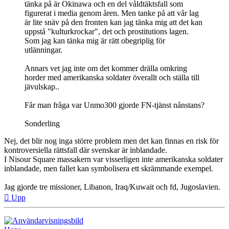
tänka på är Okinawa och en del våldtäktsfall som
figurerat i media genom åren. Men tanke på att vår lag
är lite snäv på den fronten kan jag tänka mig att det kan
uppstå "kulturkrockar", det och prostitutions lagen.
Som jag kan tänka mig är rätt obegriplig för
utlänningar.
Annars vet jag inte om det kommer drälla omkring
horder med amerikanska soldater överallt och ställa till
jävulskap..
Får man fråga var Unmo300 gjorde FN-tjänst nånstans?
Sonderling
Nej, det blir nog inga större problem men det kan finnas en risk för
kontroversiella rättsfall där svenskar är inblandade.
I Nisour Square massakern var visserligen inte amerikanska soldater
inblandade, men fallet kan symbolisera ett skrämmande exempel.
Jag gjorde tre missioner, Libanon, Iraq/Kuwait och fd, Jugoslavien.
Upp