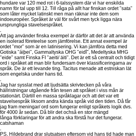
hundare var 120 med rot i 6-talssystem där vi har enskilda
namn för tal upp till 12. Till råga på allt har finskan ordet "sata"
som låter mycket latinskt men man räknar inte dem som
indoeuropéer. Språket är väl för svårt men tyck ligga nära
ursprungliga stavelsespråket.
.
Att jag använder finska exempel är därför att det är att använda
en isolerad företeelse som jämförelse. Ett annat exempel är
ordet "mor" som är en latinisering. Vi kan jämföra detta med
Gotiska "áiþei", Gammaltyska OHG "eidî", Medeltyska MHG
"eide" samt Finska FI "aeiti/ äiti". Det är ett så centralt och tidigt
ord i språket att man blir fundersam över klassificeringarna av
språk. De är ett levande ting. Tacitus menade att estniskan lät
som engelska under hans tid.
.
Jag har sysslat med att ljudsätta skrivtecken på våra
hällristningar utgående från tesen att språket i viss mån är
stationärt. Därtill en massa språklagar och att det var ett
stavelsespråk liksom andra kända språk vid den tiden. Då får
jag fram meningar/ ord som fungerar enligt språkets logik dvs.
för 4000 år sedan. Då blir det ochså en stor mängd
långa förklaringar för att andra ska förstå hur det fungerar.
catshaman
.
PS. Hildebrand drar slutsatsen eftersom vid hans tid hade man