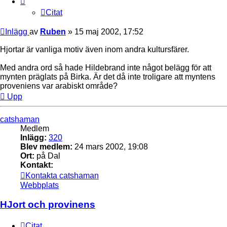
Citat
Inlägg
av
Ruben
»
15 maj 2002, 17:52
Hjortar är vanliga motiv även inom andra kultursfärer.
Med andra ord så hade Hildebrand inte något belägg för att
mynten präglats på Birka. Är det då inte troligare att myntens
proveniens var arabiskt område?
Upp
catshaman
Medlem
Inlägg:
320
Blev medlem:
24 mars 2002, 19:08
Ort:
på Dal
Kontakt:
Kontakta catshaman
Webbplats
HJort och provinens
Citat