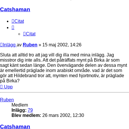
Catshaman
Citat
Citat
Inlägg
av
Ruben
»
15 maj 2002, 14:26
Sluta att alltid tro att jag vill dig illa med mina inlägg. Jag
misstror dig inte alls. Att det påträffats mynt på Birka är som
sagt känt sedan länge. Den övervägande delen av dessa mynt
är emellertid präglade inom arabiskt område. vad är det som
gör att Hildebrand tror att, mynten med hjortmotiv, är präglade
på Birka?
Upp
Ruben
Medlem
Inlägg:
79
Blev medlem:
26 mars 2002, 12:30
Catshaman