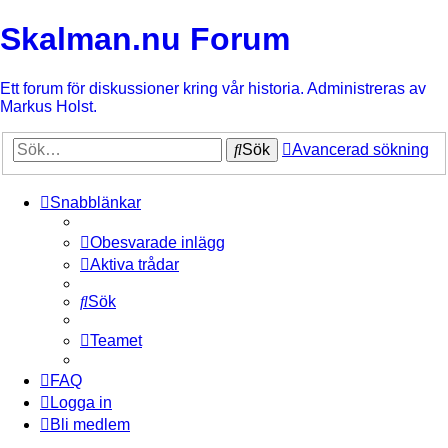
Skalman.nu Forum
Ett forum för diskussioner kring vår historia. Administreras av
Markus Holst.
Sök
Avancerad sökning
Snabblänkar
Obesvarade inlägg
Aktiva trådar
Sök
Teamet
FAQ
Logga in
Bli medlem