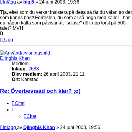
Inlägg
av
bigj5
»
24 juni 2003, 19:36
Tja, efter som du verkar insistera på detta så får du välan tro det
som känns bäst! Förresten, du som är så noga med källor - har
du någon källa som påvisar att "sclave" dök upp först på 500-
talet? MVH
B
Upp
Djinghis Khan
Medlem
Inlägg:
2688
Blev medlem:
26 april 2003, 21:11
Ort:
Karlstad
Re: Överbevisad och klar? ;o)
Citat
Citat
Inlägg
av
Djinghis Khan
»
24 juni 2003, 19:56