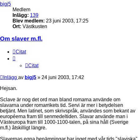
bigj5
Medlem
Inlägg:
139
Blev medlem:
23 juni 2003, 17:25
Ort:
Västkusten
Om slaver m.fl.
Citat
Citat
Inlägg
av
bigj5
»
24 juni 2003, 17:42
Hejsan.
Sclave är nog det ord man bland romarna använde om
slavarna under romarrikets tid. Servi är mer i betydelsen
betjänt. Men latinet, som skrivspråk, användes som bekant av
européerna fram till senmedeltiden. Slavar använde man i
Västeuropa fram till 1000-1100-talen, på sina håll (Sverige
m.fl.) åtskilligt längre.
Slavernas egna benämningar har inget med vår tids "slaviska"