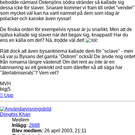
bebodde närmast Östersjöns södra stränder så kallade sig
dessa icke för slaver. Snarare kommer vi fram till ordet "vender"
som mycket väl kan ha varit namnet på dem som idag är
polacker och kanske även ryssar!
De finska orden för exempelvis ryssar är ju snarlikt. Men att de
själva kallade sig slaver när det begav sig, knappast! Har du
ens en källa om det? Nä, trodde väl det!
Rätt dock att även bysantinerna kallade dem för "sclave" - men
så var ju Bysans det gamla "Östrom" också! De ärvde nog ordet
från romarna längre västerut! Om det rent av inte är en
latinisering av ett grekiskt ord som därefter så att säga har
"återlatiniserats"? Vem vet?
MVH
bigj5
Upp
Djinghis Khan
Medlem
Inlägg:
2688
Blev medlem:
26 april 2003, 21:11