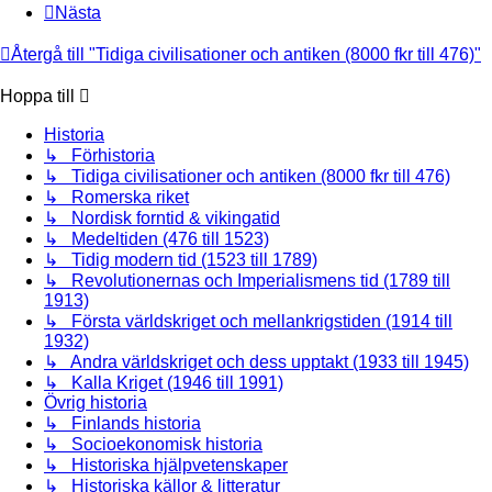
Nästa
Återgå till "Tidiga civilisationer och antiken (8000 fkr till 476)"
Hoppa till
Historia
↳ Förhistoria
↳ Tidiga civilisationer och antiken (8000 fkr till 476)
↳ Romerska riket
↳ Nordisk forntid & vikingatid
↳ Medeltiden (476 till 1523)
↳ Tidig modern tid (1523 till 1789)
↳ Revolutionernas och Imperialismens tid (1789 till
1913)
↳ Första världskriget och mellankrigstiden (1914 till
1932)
↳ Andra världskriget och dess upptakt (1933 till 1945)
↳ Kalla Kriget (1946 till 1991)
Övrig historia
↳ Finlands historia
↳ Socioekonomisk historia
↳ Historiska hjälpvetenskaper
↳ Historiska källor & litteratur