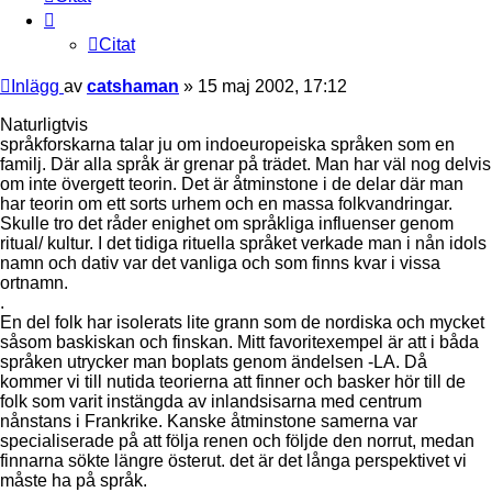
Citat
Inlägg
av
catshaman
»
15 maj 2002, 17:12
Naturligtvis
språkforskarna talar ju om indoeuropeiska språken som en
familj. Där alla språk är grenar på trädet. Man har väl nog delvis
om inte övergett teorin. Det är åtminstone i de delar där man
har teorin om ett sorts urhem och en massa folkvandringar.
Skulle tro det råder enighet om språkliga influenser genom
ritual/ kultur. I det tidiga rituella språket verkade man i nån idols
namn och dativ var det vanliga och som finns kvar i vissa
ortnamn.
.
En del folk har isolerats lite grann som de nordiska och mycket
såsom baskiskan och finskan. Mitt favoritexempel är att i båda
språken utrycker man boplats genom ändelsen -LA. Då
kommer vi till nutida teorierna att finner och basker hör till de
folk som varit instängda av inlandsisarna med centrum
nånstans i Frankrike. Kanske åtminstone samerna var
specialiserade på att följa renen och följde den norrut, medan
finnarna sökte längre österut. det är det långa perspektivet vi
måste ha på språk.