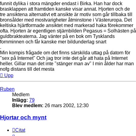
funnit dylika i stora mängder endast i Birka. Han har dock
brasklappen att framtiden kanske visar annat. Hjorten och de
tre ansiktena alternativt ett ansikte är motiv som går tillbaka till
bronsålder med mostvarigheter åtminstone i Västeruropa. Det
keltiska hjärtformade ansiktet med markerad haka förekommer
ofta. Hjorten är egentligen stjärnbilden Pegasus = Solhästen på
guldbrakteaterna. Jag vänter på en bok om Tysklands
fornminnen och får kanske mer bildunderlag snart
.
Min kompis frågade om det finns särskilda uttag på datorn för
"sex på Internet" Och jag tror inte det går att hata på Internet
heller. Gillar man det inte "stänger man av" I min ålder har man
nofg distans till det mesta
Upp
Ruben
Medlem
Inlägg:
79
Blev medlem:
26 mars 2002, 12:30
Hjortar och mynt
Citat