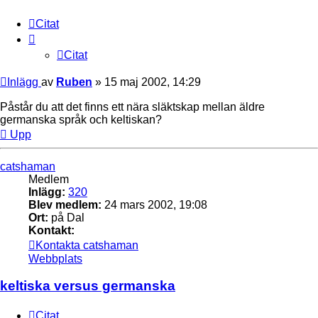
Citat
Citat
Inlägg
av
Ruben
»
15 maj 2002, 14:29
Påstår du att det finns ett nära släktskap mellan äldre
germanska språk och keltiskan?
Upp
catshaman
Medlem
Inlägg:
320
Blev medlem:
24 mars 2002, 19:08
Ort:
på Dal
Kontakt:
Kontakta catshaman
Webbplats
keltiska versus germanska
Citat