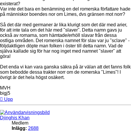
existerat?
Var inte det bara en benämning en del romerska författare hade
på människor boendes nor om Limes, dvs gränsen mot norr?
Så det där med germaner är lika klurigt som det där med arier,
för att inte tala om det här med "slaver". Detta namn gavs ju
också av romarna, som hämtade/erhöll slavar från dessa
ostliga områden. Det romerska namnet för slav var ju "sclave" -
följdaktligen döpte man folken i öster till detta namn. Vad de
själva kallade sig för har nog inget med namnet "slaver" att
göra!
Det enda vi kan vara ganska säkra på är välan att det fanns folk
som bebodde dessa trakter norr om de romerska "Limes"! I
övrigt är det hela högst osäkert.
MVH
bigj5
Upp
Djinghis Khan
Medlem
Inlägg:
2688