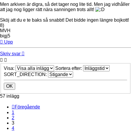
Men arkiven är digra, så det tager nog lite tid. Men jag vidhåller
att jag nog ligger rätt nära sanningen trots allt!
Sköj att du e te baks så snabbt! Det bidde ingen längre bojkott!
8)
MVH
bigj5
Upp
Skriv svar
Visa:
Sortera efter:
SORT_DIRECTION:
57 inlägg
Föregående
1
2
3
4