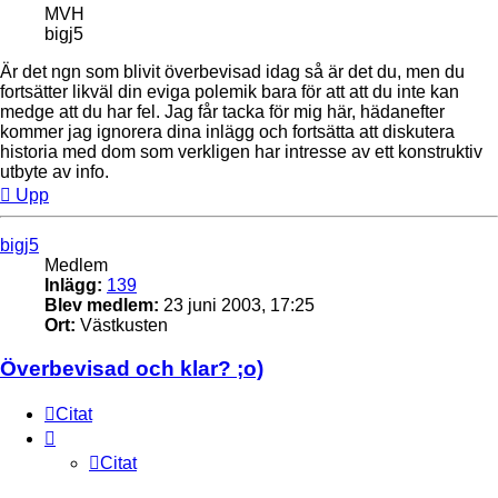
MVH
bigj5
Är det ngn som blivit överbevisad idag så är det du, men du
fortsätter likväl din eviga polemik bara för att att du inte kan
medge att du har fel. Jag får tacka för mig här, hädanefter
kommer jag ignorera dina inlägg och fortsätta att diskutera
historia med dom som verkligen har intresse av ett konstruktiv
utbyte av info.
Upp
bigj5
Medlem
Inlägg:
139
Blev medlem:
23 juni 2003, 17:25
Ort:
Västkusten
Överbevisad och klar? ;o)
Citat
Citat