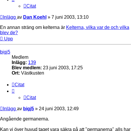
Citat
Inlägg
av
Dan Koehl
»
7 juni 2003, 13:10
En annan sträng om kelterna är
Kelterna, vilka var de och vilka
blev de?
Upp
bigj5
Medlem
Inlägg:
139
Blev medlem:
23 juni 2003, 17:25
Ort:
Västkusten
Citat
Citat
Inlägg
av
bigj5
»
24 juni 2003, 12:49
Angående germanerna.
Kan vi över huvud taget vara säkra på att "germanerna" alls har