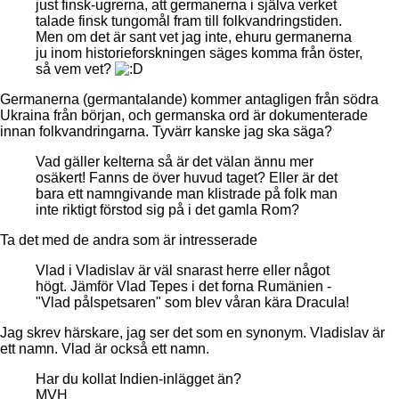
just finsk-ugrerna, att germanerna i själva verket
talade finsk tungomål fram till folkvandringstiden.
Men om det är sant vet jag inte, ehuru germanerna
ju inom historieforskningen säges komma från öster,
så vem vet?
Germanerna (germantalande) kommer antagligen från södra
Ukraina från början, och germanska ord är dokumenterade
innan folkvandringarna. Tyvärr kanske jag ska säga?
Vad gäller kelterna så är det välan ännu mer
osäkert! Fanns de över huvud taget? Eller är det
bara ett namngivande man klistrade på folk man
inte riktigt förstod sig på i det gamla Rom?
Ta det med de andra som är intresserade
Vlad i Vladislav är väl snarast herre eller något
högt. Jämför Vlad Tepes i det forna Rumänien -
"Vlad pålspetsaren" som blev våran kära Dracula!
Jag skrev härskare, jag ser det som en synonym. Vladislav är
ett namn. Vlad är också ett namn.
Har du kollat Indien-inlägget än?
MVH