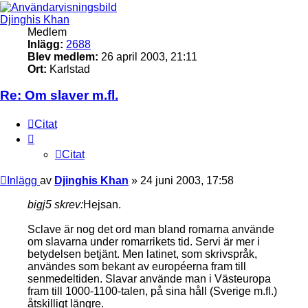
Djinghis Khan
Medlem
Inlägg:
2688
Blev medlem:
26 april 2003, 21:11
Ort:
Karlstad
Re: Om slaver m.fl.
Citat
Citat
Inlägg
av
Djinghis Khan
»
24 juni 2003, 17:58
bigj5 skrev:
Hejsan.
Sclave är nog det ord man bland romarna använde
om slavarna under romarrikets tid. Servi är mer i
betydelsen betjänt. Men latinet, som skrivspråk,
användes som bekant av européerna fram till
senmedeltiden. Slavar använde man i Västeuropa
fram till 1000-1100-talen, på sina håll (Sverige m.fl.)
åtskilligt längre.