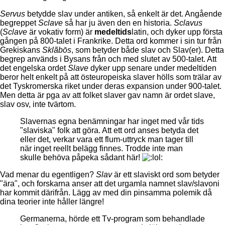
Servus
betydde slav under antiken, så enkelt är det. Angående
begreppet
Sclave
så har ju även den en historia.
Sclavus
(
Sclave
är vokativ form) är
medeltids
latin, och dyker upp första
gången på 800-talet i Frankrike. Detta ord kommer i sin tur från
Grekiskans
Sklãbōs
, som betyder både slav och Slav(er). Detta
begrep används i Bysans från och med slutet av 500-talet. Att
det engelska ordet
Slave
dyker upp senare under medeltiden
beror helt enkelt på att östeuropeiska slaver hölls som trälar av
det Tyskromerska riket under deras expansion under 900-talet.
Men detta är pga av att folket slaver gav namn är ordet slave,
slav osv, inte tvärtom.
Slavernas egna benämningar har inget med vår tids
"slaviska" folk att göra. Att ett ord anses betyda det
eller det, verkar vara ett flum-uttryck man tager till
när inget reellt belägg finnes. Trodde inte man
skulle behöva påpeka sådant här!
Vad menar du egentligen?
Slav
är ett slaviskt ord som betyder
"ära", och forskarna anser att det urgamla namnet slav/slavoni
har kommit därifrån. Lägg av med din pinsamma polemik då
dina teorier inte håller längre!
Germanerna, hörde ett Tv-program som behandlade