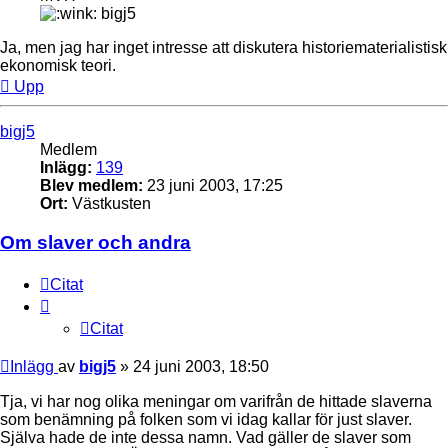
bigj5
Ja, men jag har inget intresse att diskutera historiematerialistisk
ekonomisk teori.
Upp
bigj5
Medlem
Inlägg:
139
Blev medlem:
23 juni 2003, 17:25
Ort:
Västkusten
Om slaver och andra
Citat
Citat
Inlägg
av
bigj5
»
24 juni 2003, 18:50
Tja, vi har nog olika meningar om varifrån de hittade slaverna
som benämning på folken som vi idag kallar för just slaver.
Själva hade de inte dessa namn. Vad gäller de slaver som