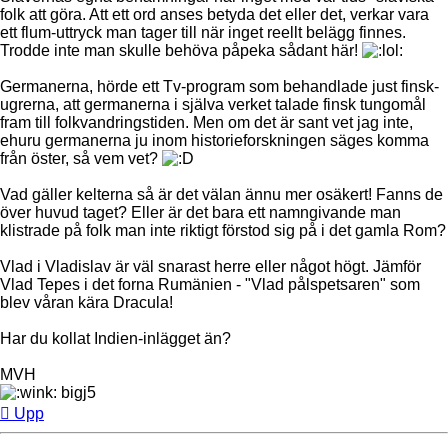
folk att göra. Att ett ord anses betyda det eller det, verkar vara
ett flum-uttryck man tager till när inget reellt belägg finnes.
Trodde inte man skulle behöva påpeka sådant här!
Germanerna, hörde ett Tv-program som behandlade just finsk-
ugrerna, att germanerna i själva verket talade finsk tungomål
fram till folkvandringstiden. Men om det är sant vet jag inte,
ehuru germanerna ju inom historieforskningen säges komma
från öster, så vem vet?
Vad gäller kelterna så är det välan ännu mer osäkert! Fanns de
över huvud taget? Eller är det bara ett namngivande man
klistrade på folk man inte riktigt förstod sig på i det gamla Rom?
Vlad i Vladislav är väl snarast herre eller något högt. Jämför
Vlad Tepes i det forna Rumänien - "Vlad pålspetsaren" som
blev våran kära Dracula!
Har du kollat Indien-inlägget än?
MVH
bigj5
Upp