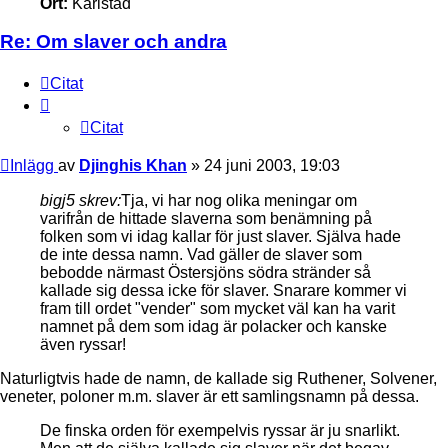
Ort:
Karlstad
Re: Om slaver och andra
Citat
Citat
Inlägg
av
Djinghis Khan
»
24 juni 2003, 19:03
bigj5 skrev:
Tja, vi har nog olika meningar om
varifrån de hittade slaverna som benämning på
folken som vi idag kallar för just slaver. Själva hade
de inte dessa namn. Vad gäller de slaver som
bebodde närmast Östersjöns södra stränder så
kallade sig dessa icke för slaver. Snarare kommer vi
fram till ordet "vender" som mycket väl kan ha varit
namnet på dem som idag är polacker och kanske
även ryssar!
Naturligtvis hade de namn, de kallade sig Ruthener, Solvener,
veneter, poloner m.m. slaver är ett samlingsnamn på dessa.
De finska orden för exempelvis ryssar är ju snarlikt.