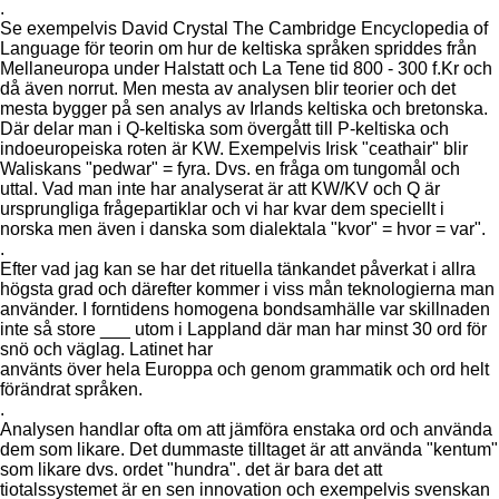
.
Se exempelvis David Crystal The Cambridge Encyclopedia of
Language för teorin om hur de keltiska språken spriddes från
Mellaneuropa under Halstatt och La Tene tid 800 - 300 f.Kr och
då även norrut. Men mesta av analysen blir teorier och det
mesta bygger på sen analys av Irlands keltiska och bretonska.
Där delar man i Q-keltiska som övergått till P-keltiska och
indoeuropeiska roten är KW. Exempelvis Irisk "ceathair" blir
Waliskans "pedwar" = fyra. Dvs. en fråga om tungomål och
uttal. Vad man inte har analyserat är att KW/KV och Q är
ursprungliga frågepartiklar och vi har kvar dem speciellt i
norska men även i danska som dialektala "kvor" = hvor = var".
.
Efter vad jag kan se har det rituella tänkandet påverkat i allra
högsta grad och därefter kommer i viss mån teknologierna man
använder. I forntidens homogena bondsamhälle var skillnaden
inte så store ___ utom i Lappland där man har minst 30 ord för
snö och väglag. Latinet har
använts över hela Europpa och genom grammatik och ord helt
förändrat språken.
.
Analysen handlar ofta om att jämföra enstaka ord och använda
dem som likare. Det dummaste tilltaget är att använda "kentum"
som likare dvs. ordet "hundra". det är bara det att
tiotalssystemet är en sen innovation och exempelvis svenskan