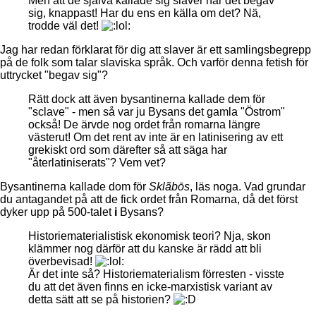
Men att de själva kallade sig slaver när det begav
sig, knappast! Har du ens en källa om det? Nä,
trodde väl det!
Jag har redan förklarat för dig att slaver är ett samlingsbegrepp
på de folk som talar slaviska språk. Och varför denna fetish för
uttrycket "begav sig"?
Rätt dock att även bysantinerna kallade dem för
"sclave" - men så var ju Bysans det gamla "Östrom"
också! De ärvde nog ordet från romarna längre
västerut! Om det rent av inte är en latinisering av ett
grekiskt ord som därefter så att säga har
"återlatiniserats"? Vem vet?
Bysantinerna kallade dom för
Sklãbōs
, läs noga. Vad grundar
du antagandet på att de fick ordet från Romarna, då det först
dyker upp på 500-talet
i
Bysans?
Historiematerialistisk ekonomisk teori? Nja, skon
klämmer nog därför att du kanske är rädd att bli
överbevisad!
Är det inte så? Historiematerialism förresten - visste
du att det även finns en icke-marxistisk variant av
detta sätt att se på historien?