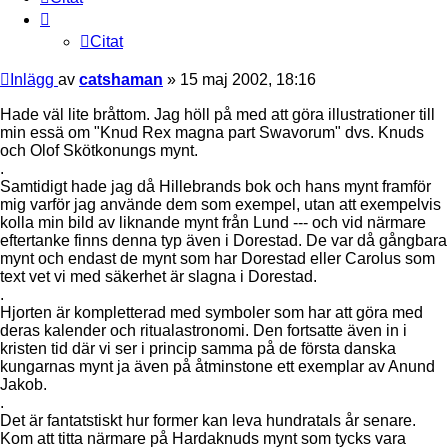
Citat
Inlägg
av
catshaman
»
15 maj 2002, 18:16
Hade väl lite bråttom. Jag höll på med att göra illustrationer till
min essä om "Knud Rex magna part Swavorum" dvs. Knuds
och Olof Skötkonungs mynt.
.
Samtidigt hade jag då Hillebrands bok och hans mynt framför
mig varför jag använde dem som exempel, utan att exempelvis
kolla min bild av liknande mynt från Lund --- och vid närmare
eftertanke finns denna typ även i Dorestad. De var då gångbara
mynt och endast de mynt som har Dorestad eller Carolus som
text vet vi med säkerhet är slagna i Dorestad.
.
Hjorten är kompletterad med symboler som har att göra med
deras kalender och ritualastronomi. Den fortsatte även in i
kristen tid där vi ser i princip samma på de första danska
kungarnas mynt ja även på åtminstone ett exemplar av Anund
Jakob.
.
Det är fantatstiskt hur former kan leva hundratals år senare.
Kom att titta närmare på Hardaknuds mynt som tycks vara