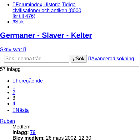
Forumindex
Historia
Tidiga
civilisationer och antiken (8000
fkr till 476)
Sök
Germaner - Slaver - Kelter
Skriv svar
Sök
Avancerad sökning
57 inlägg
Föregående
1
2
3
4
Nästa
Ruben
Medlem
Inlägg:
79
Blev medlem:
26 mars 2002, 12:30