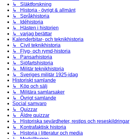
↳ Släktforskning
↳ Historia - övrigt & allmänt
↳ Språkhistoria
↳ Idéhistoria
↳ Hästen i historien
↳ varjag berättar
Kalenderbitar- och teknikhistoria
↳ Civil teknikhistoria
↳ Flyg- och rymd-historia
↳ Pansarhistoria
↳ Sjöfartshistoria
↳ Militär teknikhistoria
↳ Sveriges militär 1925-idag
Historiskt samlande
↳ Köp och sälj
↳ Militära samlarsaker
↳ Övrigt samlande
Social samvaro
↳ Quizzar
↳ Äldre quizzar
↳ Historiska sevärdheter, restips och reseskildringar
↳ Kontrafaktisk historia
↳ Historia i litteratur och media
↳ Modellbygge