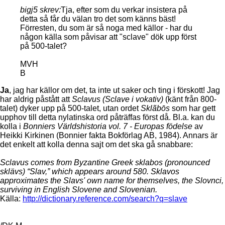
bigj5 skrev:
Tja, efter som du verkar insistera på
detta så får du välan tro det som känns bäst!
Förresten, du som är så noga med källor - har du
någon källa som påvisar att "sclave" dök upp först
på 500-talet?
MVH
B
Ja
, jag har källor om det, ta inte ut saker och ting i förskott! Jag
har aldrig påstått att
Sclavus (Sclave i vokativ)
(känt från 800-
talet) dyker upp på 500-talet, utan ordet
Sklãbōs
som har gett
upphov till detta nylatinska ord påträffas först då. Bl.a. kan du
kolla i
Bonniers Världshistoria vol. 7 - Europas födelse
av
Heikki Kirkinen (Bonnier fakta Bokförlag AB, 1984). Annars är
det enkelt att kolla denna sajt om det ska gå snabbare:
Sclavus comes from Byzantine Greek sklabos (pronounced
sklävs) “Slav,” which appears around 580. Sklavos
approximates the Slavs' own name for themselves, the Slovnci,
surviving in English Slovene and Slovenian.
Källa:
http://dictionary.reference.com/search?q=slave