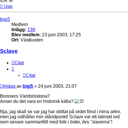
/DK M
Upp
bigj5
Medlem
Inlägg:
139
Blev medlem:
23 juni 2003, 17:25
Ort:
Västkusten
Sclave
Citat
Citat
Inlägg
av
bigj5
»
24 juni 2003, 21:07
Bonniers Världshistoria?
Anser du det vara en historisk källa?
Nja, jag skall se var jag har stöttat på ordet förut i mina arkiv,
men jag vidhåller min ståndpunkt! Sclave var ett latinskt ord
som senare sammanföll med folk i öster, dvs "slaverna"!