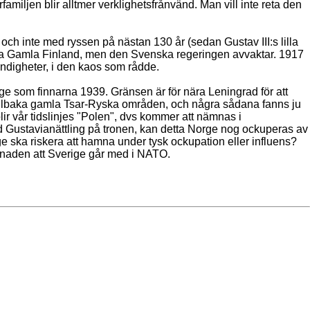
amiljen blir alltmer verklighetsfrånvänd. Man vill inte reta den
r, och inte med ryssen på nästan 130 år (sedan Gustav III:s lilla
övra Gamla Finland, men den Svenska regeringen avvaktar. 1917
ändigheter, i den kaos som rådde.
e som finnarna 1939. Gränsen är för nära Leningrad för att
ta tillbaka gamla Tsar-Ryska områden, och några sådana fanns ju
ir vår tidslinjes "Polen", dvs kommer att nämnas i
med Gustavianättling på tronen, kan detta Norge nog ockuperas av
ige ska riskera att hamna under tysk ockupation eller influens?
illnaden att Sverige går med i NATO.