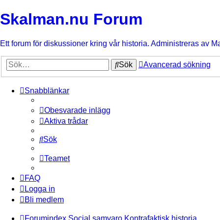
Skalman.nu Forum
Ett forum för diskussioner kring vår historia. Administreras av M
Sök
Avancerad sökning
Snabblänkar
Obesvarade inlägg
Aktiva trådar
Sök
Teamet
FAQ
Logga in
Bli medlem
Forumindex
Social samvaro
Kontrafaktisk historia