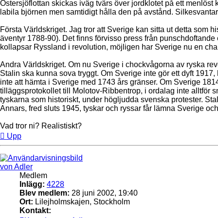
Östersjöflottan skickas iväg tvärs över jordklotet på ett menlöst
labila björnen men samtidigt hålla den på avstånd. Silkesvanta
Första Världskriget. Jag tror att Sverige kan sitta ut detta som hi
äventyr 1788-90). Det finns förvisso press från punschdoftand
kollapsar Ryssland i revolution, möjligen har Sverige nu en cha
Andra Världskriget. Om nu Sverige i chockvågorna av ryska rev
Stalin ska kunna sova tryggt. Om Sverige inte gör ett dyft 1917
inte att hämta i Sverige med 1743 års gränser. Om Sverige 1814
tilläggsprotokollet till Molotov-Ribbentrop, i ordalag inte all
tyskarna som historiskt, under högljudda svenska protester. Stali
Annars, fred sluts 1945, tyskar och ryssar får lämna Sverige och
Vad tror ni? Realistiskt?
Upp
von Adler
Medlem
Inlägg:
4228
Blev medlem:
28 juni 2002, 19:40
Ort:
Lilejholmskajen, Stockholm
Kontakt: