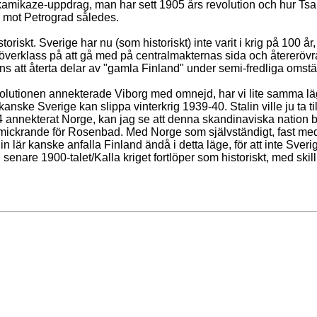
 kamikaze-uppdrag, man har sett 1905 års revolution och hur Tsarf
r mot Petrograd således.
storiskt. Sverige har nu (som historiskt) inte varit i krig på 100 å
e överklass på att gå med på centralmakternas sida och återer
ns att återta delar av "gamla Finland" under semi-fredliga omst
olutionen annekterade Viborg med omnejd, har vi lite samma läg
, kanske Sverige kan slippa vinterkrig 1939-40. Stalin ville ju 
 annekterat Norge, kan jag se att denna skandinaviska nation bl
tför smickrande för Rosenbad. Med Norge som självständigt, fast 
n lär kanske anfalla Finland ändå i detta läge, för att inte Sver
 senare 1900-talet/Kalla kriget fortlöper som historiskt, med sk