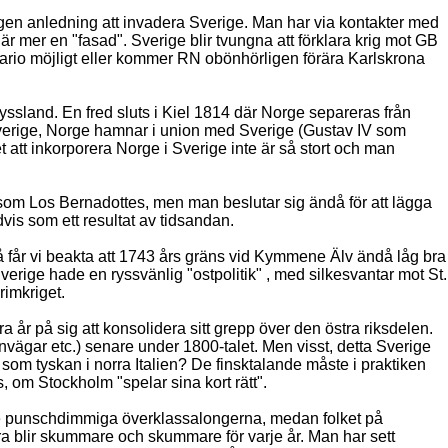
ingen anledning att invadera Sverige. Man har via kontakter med
är mer en "fasad". Sverige blir tvungna att förklara krig mot GB
enario möjligt eller kommer RN obönhörligen förära Karlskrona
ssland. En fred sluts i Kiel 1814 där Norge separeras från
Sverige, Norge hamnar i union med Sverige (Gustav IV som
t att inkorporera Norge i Sverige inte är så stort och man
kt som Los Bernadottes, men man beslutar sig ändå för att lägga
vis som ett resultat av tidsandan.
 får vi beakta att 1743 års gräns vid Kymmene Älv ändå låg bra
erige hade en ryssvänlig "ostpolitik" , med silkesvantar mot St.
rimkriget.
ra år på sig att konsolidera sitt grepp över den östra riksdelen.
nvägar etc.) senare under 1800-talet. Men visst, detta Sverige
 som tyskan i norra Italien? De finsktalande måste i praktiken
s, om Stockholm "spelar sina kort rätt".
 i de punschdimmiga överklassalongerna, medan folket på
m bara blir skummare och skummare för varje år. Man har sett