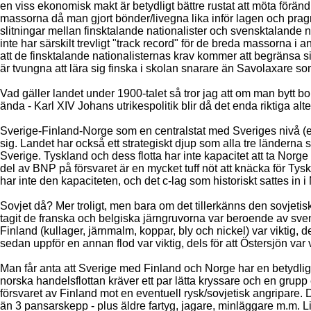
en viss ekonomisk makt är betydligt bättre rustat att möta föränd
massorna då man gjort bönder/livegna lika inför lagen och pragm
slitningar mellan finsktalande nationalister och svensktalande 
inte har särskilt trevligt "track record" för de breda massorna 
att de finsktalande nationalisternas krav kommer att begränsa si
är tvungna att lära sig finska i skolan snarare än Savolaxare som
Vad gäller landet under 1900-talet så tror jag att om man bytt bo
ända - Karl XIV Johans utrikespolitik blir då det enda riktiga alt
Sverige-Finland-Norge som en centralstat med Sveriges nivå (el
sig. Landet har också ett strategiskt djup som alla tre länderna s
Sverige. Tyskland och dess flotta har inte kapacitet att ta Nor
del av BNP på försvaret är en mycket tuff nöt att knäcka för Tyskl
har inte den kapaciteten, och det c-lag som historiskt sattes in i
Sovjet då? Mer troligt, men bara om det tillerkänns den sovjetis
tagit de franska och belgiska järngruvorna var beroende av sve
Finland (kullager, järnmalm, koppar, bly och nickel) var viktig, 
sedan uppför en annan flod var viktig, dels för att Östersjön var
Man får anta att Sverige med Finland och Norge har en betydligt k
norska handelsflottan kräver ett par lätta kryssare och en grupp
försvaret av Finland mot en eventuell rysk/sovjetisk angripare.
än 3 pansarskepp - plus äldre fartyg, jagare, minläggare m.m. Li