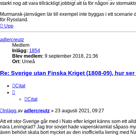
starkt nog att vara tillräckligt jobbigt att ta för någon av stormakt
Murmansk-järnvägen lär till exempel inte byggas i ett scenarie dä
för Ryssland.
Upp
adlercreutz
Medlem
Inlägg:
1854
Blev medlem:
9 september 2018, 21:36
Ort:
Umeå
Re: Sverige utan Finska Kriget (1808-09), hur ser
Citat
Citat
Inlägg
av
adlercreutz
»
23 augusti 2021, 09:27
Att ett stor-Sverige går med i Nato efter kriget känns som ett al
nära Leningrad? Jag tror sovjet hade vapenskramlat såpass mycket
även behövt skala bort mycket av den inofficiella liering med Na