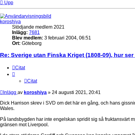
Upp
koroshiya
Stödjande medlem 2021
Inlägg:
7681
Blev medlem:
3 februari 2004, 06:51
Ort:
Göteborg
Re: Sverige utan Finska Kriget (1808-09), hur ser
Citat
Citat
Inlägg
av
koroshiya
»
24 augusti 2021, 20:41
Dick Harrison skrev i SVD om det här en gång, och hans gissni
Wales.
På landsbygden har inte engelskan spridit sig så fruktansvärt m
gränsen mot Liverpool.