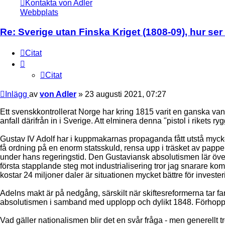
Kontakta von Adler
Webbplats
Re: Sverige utan Finska Kriget (1808-09), hur ser
Citat
Citat
Inlägg
av
von Adler
»
23 augusti 2021, 07:27
Ett svenskkontrollerat Norge har kring 1815 varit en ganska vanli
anfall därifrån in i Sverige. Att elminera denna "pistol i rikets ry
Gustav IV Adolf har i kuppmakarnas propaganda fått utstå mycket
få ordning på en enorm statsskuld, rensa upp i träsket av pappers
under hans regeringstid. Den Gustaviansk absolutismen lär öve
första stapplande steg mot industrialisering tror jag snarare
kostar 24 miljoner daler är situationen mycket bättre för investe
Adelns makt är på nedgång, särskilt när skiftesreformerna tar far
absolutismen i samband med upplopp och dylikt 1848. Förhoppnin
Vad gäller nationalismen blir det en svår fråga - men generellt t