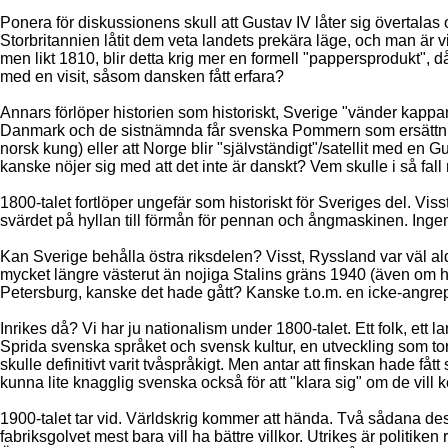
Ponera för diskussionens skull att Gustav IV låter sig övertala
Storbritannien låtit dem veta landets prekära läge, och man är v
men likt 1810, blir detta krig mer en formell "pappersprodukt", 
med en visit, såsom dansken fått erfara?
Annars förlöper historien som historiskt, Sverige "vänder kappa
Danmark och de sistnämnda får svenska Pommern som ersättning
norsk kung) eller att Norge blir "självständigt"/satellit med en 
kanske nöjer sig med att det inte är danskt? Vem skulle i så fall
1800-talet fortlöper ungefär som historiskt för Sveriges del. Vi
svärdet på hyllan till förmån för pennan och ångmaskinen. Ingen
Kan Sverige behålla östra riksdelen? Visst, Ryssland var väl 
mycket längre västerut än nojiga Stalins gräns 1940 (även om ha
Petersburg, kanske det hade gått? Kanske t.o.m. en icke-angrep
Inrikes då? Vi har ju nationalism under 1800-talet. Ett folk, ett 
Sprida svenska språket och svensk kultur, en utveckling som tor
skulle definitivt varit tvåspråkigt. Men antar att finskan hade f
kunna lite knagglig svenska också för att "klara sig" om de vill k
1900-talet tar vid. Världskrig kommer att hända. Två sådana des
fabriksgolvet mest bara vill ha bättre villkor. Utrikes är politike