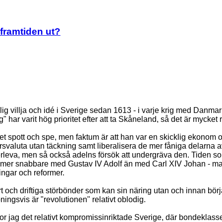
 framtiden ut?
g villja och idé i Sverige sedan 1613 - i varje krig med Danmark 
gg" har varit hög prioritet efter att ta Skåneland, så det är mycket
 spott och spe, men faktum är att han var en skicklig ekonom oc
valuta utan täckning samt liberalisera de mer fåniga delarna av m
rleva, men så också adelns försök att undergräva den. Tiden so
 kommer snabbare med Gustav IV Adolf än med Carl XIV Johan - m
ringar och reformer.
t och driftiga störbönder som kan sin näring utan och innan börjar
gsvis är "revolutionen" relativt oblodig.
ror jag det relativt kompromissinriktade Sverige, där bondeklasse