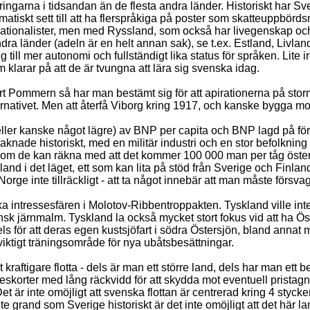
ringarna i tidsandan än de flesta andra länder. Historiskt har Sv
atiskt sett till att ha flerspråkiga på poster som skatteuppbör
nationalister, men med Ryssland, som också har livegenskap och n
i andra länder (adeln är en helt annan sak), se t.ex. Estland, L
g till mer autonomi och fullständigt lika status för språken. Lit
 klarar på att de är tvungna att lära sig svenska idag.
rt Pommern så har man bestämt sig för att apirationerna på storma
ernativet. Men att återfå Viborg kring 1917, och kanske bygga motsv
ler kanske något lägre) av BNP per capita och BNP lagd på försv
aknade historiskt, med en militär industri och en stor befolkning 
ge om de kan räkna med att det kommer 100 000 man per tåg österi
and i det läget, ett som kan lita på stöd från Sverige och Finland 
 Norge inte tillräckligt - att ta något innebär att man måste förs
ka intressesfären i Molotov-Ribbentroppakten. Tyskland ville inte
nsk järnmalm. Tyskland la också mycket stort fokus vid att ha Ö
dels för att deras egen kustsjöfart i södra Östersjön, bland anna
 viktigt träningsområde för nya ubåtsbesättningar.
raftigare flotta - dels är man ett större land, dels har man ett b
 eskorter med lång räckvidd för att skydda mot eventuell pristag
 Det är inte omöjligt att svenska flottan är centrerad kring 4 s
te grand som Sverige historiskt är det inte omöjligt att det här 