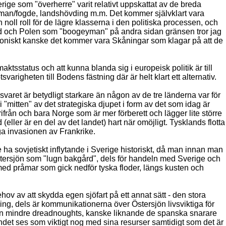
erige som "överherre" varit relativt uppskattat av de breda
dsman/fogde, landshövding m.m. Det kommer självklart vara
oll roll för de lägre klasserna i den politiska processen, och
ivland och Polen som "boogeyman" på andra sidan gränsen tror jag
e ironiskt kanske det kommer vara Skåningar som klagar på att de
ktsstatus och att kunna blanda sig i europeisk politik är till
arigheten till Bodens fästning där är helt klart ett alternativ.
aret är betydligt starkare än någon av de tre länderna var för
i "mitten" av det strategiska djupet i form av det som idag är
från och bara Norge som är mer förberett och lägger lite större
(eller är en del av det landet) hart när omöjligt. Tysklands flotta
vaga invasionen av Frankrike.
 ha sovjetiskt inflytande i Sverige historiskt, då man innan man
stersjön som "lugn bakgård", dels för handeln med Sverige och
t med pråmar som gick nedför tyska floder, längs kusten och
ehov av att skydda egen sjöfart på ett annat sätt - den stora
ning, dels är kommunikationerna över Östersjön livsviktiga för
tycken mindre dreadnoughts, kanske liknande de spanska snarare
landet ses som viktigt nog med sina resurser samtidigt som det är