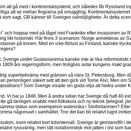
s om att gå med i kontinentalsystemt, och således får Ryssland 
illiga att se mellan fingrarna på smuggling. Kontinentalsystemet 
då som sagt, GB känner till Sveriges valmöjligheter. Är detta sc
n" och hoppar med på tåget mot Frankrike efter invasionen av Ry
 likt historiskt. Här finns 3 scenarion: Norge annekteras av 
Gustavian på tronen. Med en icke-förlust av Finland, kanske trycke
 regera?
sst, Sverige under Gustavianerna kanske inte är lika reformistis
 1809 års regeringsform, men troligtvis avtar kungens makt grad
aldrig superbekväma med gränsen så nära St. Petersburg. Men då
n personligen säkert sett att den gick vid Torne Älv). Men om Sv
psallians? Som Sverige visade sin goda vilja att hedra under K
land. Vi har ju 1848. Men å andra sidan har Sverige då haft 40 ext
de gå tämligen snabbt med folkskola och ny teknik (telegraf, jär
ått samma status som exempelvis walesiska i Storbritannien? Eller
omma någonvart i samhället. Tror det kan bli relativt lugnt inrike
sutom, inom relativt kort tidsintervall. Sverige är germanofilt
n relativt ryssvänlig, men lätt isolationistisk mot jätten i öst so