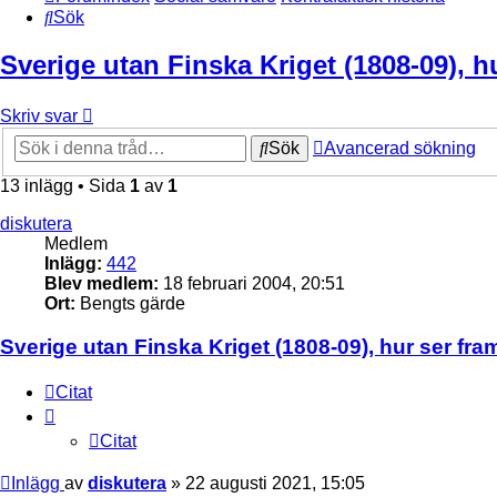
Sök
Sverige utan Finska Kriget (1808-09), h
Skriv svar
Sök
Avancerad sökning
13 inlägg • Sida
1
av
1
diskutera
Medlem
Inlägg:
442
Blev medlem:
18 februari 2004, 20:51
Ort:
Bengts gärde
Sverige utan Finska Kriget (1808-09), hur ser fra
Citat
Citat
Inlägg
av
diskutera
»
22 augusti 2021, 15:05