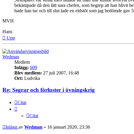
bekämpade då den lätt sura chefen, som begrep att han blivit bek
hade han tur och till slut lade en eldstöt som jag bedömde gav 50% 
MVH
Hans
Upp
Wedman
Medlem
Inlägg:
609
Blev medlem:
27 juli 2007, 16:48
Ort:
Ludvika
Re: Segrar och förluster i övningskrig
Citat
Citat
Inlägg
av
Wedman
»
16 januari 2020, 23:36