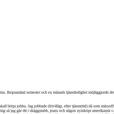
erna. Ihopsamlad semester och en månads tjänstledighet möjliggjorde det
börja jobba. Jag jobbade (frivilligt, efter tjänstetid) då som mässoffic
lning så jag går dit i skäggstubb, jeans och någon nyinköpt amerikansk t-s