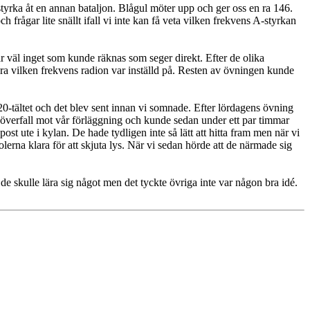
styrka åt en annan bataljon. Blågul möter upp och ger oss en ra 146.
h frågar lite snällt ifall vi inte kan få veta vilken frekvens A-styrkan
ar väl inget som kunde räknas som seger direkt. Efter de olika
ra vilken frekvens radion var inställd på. Resten av övningen kunde
20-tältet och det blev sent innan vi somnade. Efter lördagens övning
t överfall mot vår förläggning och kunde sedan under ett par timmar
ost ute i kylan. De hade tydligen inte så lätt att hitta fram men när vi
lerna klara för att skjuta lys. När vi sedan hörde att de närmade sig
t de skulle lära sig något men det tyckte övriga inte var någon bra idé.