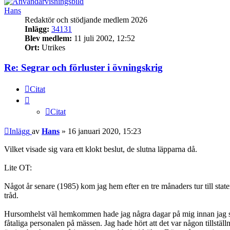
Hans
Redaktör och stödjande medlem 2026
Inlägg:
34131
Blev medlem:
11 juli 2002, 12:52
Ort:
Utrikes
Re: Segrar och förluster i övningskrig
Citat
Citat
Inlägg
av
Hans
»
16 januari 2020, 15:23
Vilket visade sig vara ett klokt beslut, de slutna läpparna då.
Lite OT:
Något år senare (1985) kom jag hem efter en tre månaders tur till stat
tråd.
Hursomhelst väl hemkommen hade jag några dagar på mig innan jag skall 
fåtaliga personalen på mässen. Jag hade hört att det var någon tillstäl