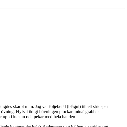
es skarpt m.m. Jag var följebefäl (blågul) till ett stridspar
 övning. Hyfsat tidigt i övningen plockar 'mina' grabbar
år upp i luckan och pekar med hela handen.
 hade hanterat det hela). Sedermera vart hälften av stridsparet