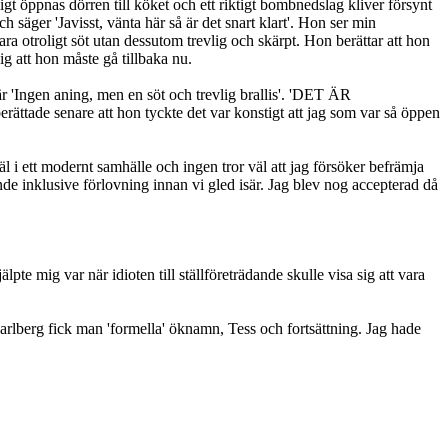
gt öppnas dörren till köket och ett riktigt bombnedslag kliver försynt
ch säger 'Javisst, vänta här så är det snart klart'. Hon ser min
 bara otroligt söt utan dessutom trevlig och skärpt. Hon berättar att hon
sig att hon måste gå tillbaka nu.
Ingen aning, men en söt och trevlig brallis'. 'DET ÄR
de senare att hon tyckte det var konstigt att jag som var så öppen
l i ett modernt samhälle och ingen tror väl att jag försöker befrämja
ande inklusive förlovning innan vi gled isär. Jag blev nog accepterad då
te mig var när idioten till ställföreträdande skulle visa sig att vara
rlberg fick man 'formella' öknamn, Tess och fortsättning. Jag hade