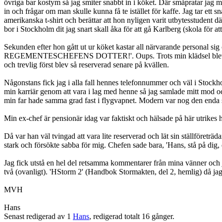
övriga bar kostym så jag smiter snabbt in i köket. Där småpratar jag me
in och frågar om man skulle kunna få te istället för kaffe. Jag tar ett s
amerikanska t-shirt och berättar att hon nyligen varit utbytesstudent där
bor i Stockholm dit jag snart skall åka för att gå Karlberg (skola för att
Sekunden efter hon gått ut ur köket kastar all närvarande personal
REGEMENTESCHEFENS DOTTER!'. Oups. Trots min klädsel blev jag inka
och trevlig först blev så reserverad senare på kvällen.
Någonstans fick jag i alla fall hennes telefonnummer och väl i Stockho
min karriär genom att vara i lag med henne så jag samlade mitt mod och 
min far hade samma grad fast i flygvapnet. Modern var nog den enda so
Min ex-chef är pensionär idag var faktiskt och hälsade på här utrikes 
Då var han väl tvingad att vara lite reserverad och lät sin ställföreträ
stark och försökte sabba för mig. Chefen sade bara, 'Hans, stå på dig, du
Jag fick utstå en hel del retsamma kommentarer från mina vänner och 
två (ovanligt). 'HStorm 2' (Handbok Stormakten, del 2, hemlig) då j
MVH
Hans
Senast redigerad av 1
Hans
, redigerad totalt 16 gånger.