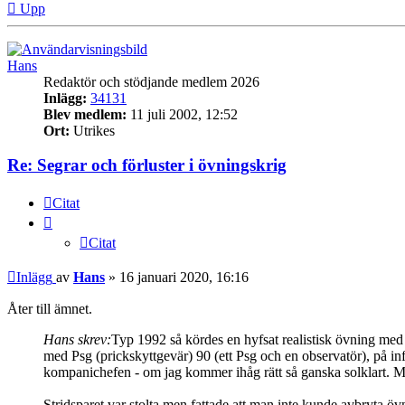
Upp
Hans
Redaktör och stödjande medlem 2026
Inlägg:
34131
Blev medlem:
11 juli 2002, 12:52
Ort:
Utrikes
Re: Segrar och förluster i övningskrig
Citat
Citat
Inlägg
av
Hans
»
16 januari 2020, 16:16
Åter till ämnet.
Hans skrev:
Typ 1992 så kördes en hyfsat realistisk övning med 
med Psg (prickskyttgevär) 90 (ett Psg och en observatör), på inf
kompanichefen - om jag kommer ihåg rätt så ganska solklart. M
Stridsparet var stolta men fattade att man inte kunde avbryta övni