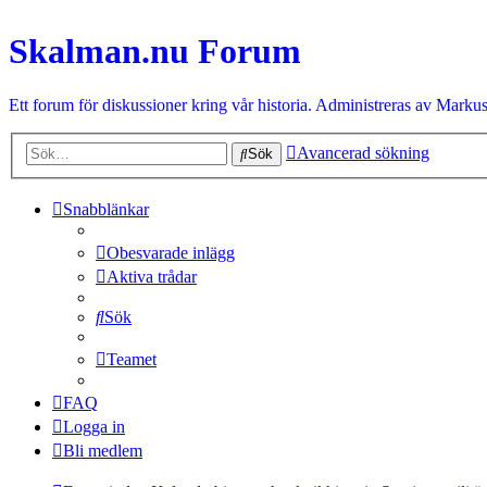
Skalman.nu Forum
Ett forum för diskussioner kring vår historia. Administreras av Markus
Avancerad sökning
Sök
Snabblänkar
Obesvarade inlägg
Aktiva trådar
Sök
Teamet
FAQ
Logga in
Bli medlem