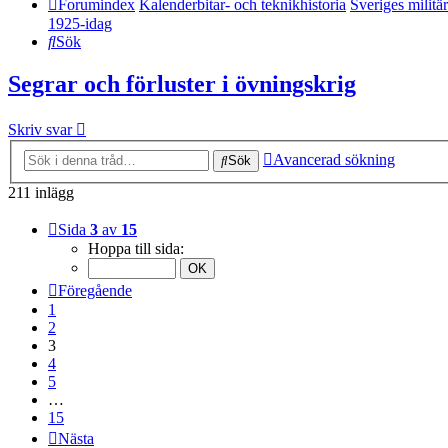
Forumindex
Kalenderbitar- och teknikhistoria
Sveriges militär
1925-idag
Sök
Segrar och förluster i övningskrig
Skriv svar
Avancerad sökning
Sök
211 inlägg
Sida
3
av
15
Hoppa till sida:
Föregående
1
2
3
4
5
…
15
Nästa