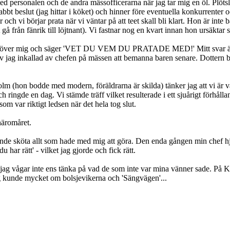
d personalen och de andra mässofficerarna när jag tar mig en öl. Plötsli
nabbt beslut (jag hittar i köket) och hinner före eventuella konkurrenter o
 och vi börjar prata när vi väntar på att teet skall bli klart. Hon är inte
 gå från fänrik till löjtnant). Vi fastnar nog en kvart innan hon ursäktar 
 sig över mig och säger 'VET DU VEM DU PRATADE MED!' Mitt svar är '
llad av chefen på mässen att bemanna baren senare. Dottern berätta
lm (hon bodde med modern, föräldrarna är skilda) tänker jag att vi är vä
ringde en dag. Vi stämde träff vilket resulterade i ett sjuårigt förhåll
m var riktigt ledsen när det hela tog slut.
häromåret.
dande sköta allt som hade med mig att göra. Den enda gången min chef hjälp
 har rätt' - vilket jag gjorde och fick rätt.
jag vågar inte ens tänka på vad de som inte var mina vänner sade. På Ka
ag kunde mycket om bolsjevikerna och 'Sängvägen'...