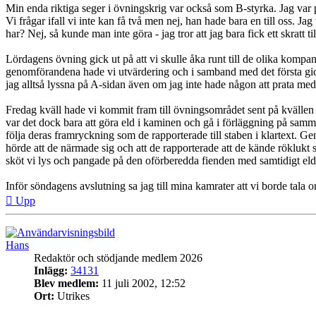
Min enda riktiga seger i övningskrig var också som B-styrka. Jag var 
Vi frågar ifall vi inte kan få två men nej, han hade bara en till oss. Ja
har? Nej, så kunde man inte göra - jag tror att jag bara fick ett skratt til
Lördagens övning gick ut på att vi skulle åka runt till de olika kompa
genomförandena hade vi utvärdering och i samband med det första gick
jag alltså lyssna på A-sidan även om jag inte hade någon att prata med
Fredag kväll hade vi kommit fram till övningsområdet sent på kvällen o
var det dock bara att göra eld i kaminen och gå i förläggning på samma
följa deras framryckning som de rapporterade till staben i klartext. Gen
hörde att de närmade sig och att de rapporterade att de kände röklukt s
sköt vi lys och pangade på den oförberedda fienden med samtidigt e
Inför söndagens avslutning sa jag till mina kamrater att vi borde tala o
Upp
Hans
Redaktör och stödjande medlem 2026
Inlägg:
34131
Blev medlem:
11 juli 2002, 12:52
Ort:
Utrikes