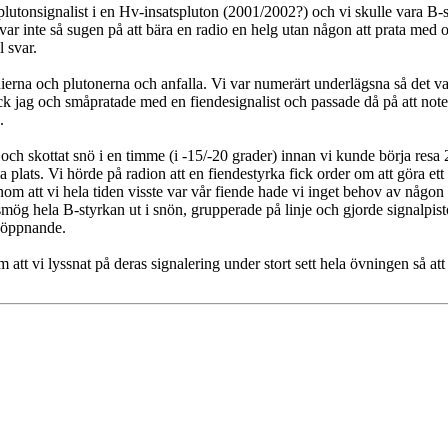
plutonsignalist i en Hv-insatspluton (2001/2002?) och vi skulle vara B-
g var inte så sugen på att bära en radio en helg utan någon att prata med oc
l svar.
nierna och plutonerna och anfalla. Vi var numerärt underlägsna så det v
 jag och småpratade med en fiendesignalist och passade då på att note
.
ch skottat snö i en timme (i -15/-20 grader) innan vi kunde börja resa 
 plats. Vi hörde på radion att en fiendestyrka fick order om att göra et
om att vi hela tiden visste var vår fiende hade vi inget behov av någon p
mög hela B-styrkan ut i snön, grupperade på linje och gjorde signalpisto
ldöppnande.
m att vi lyssnat på deras signalering under stort sett hela övningen så at