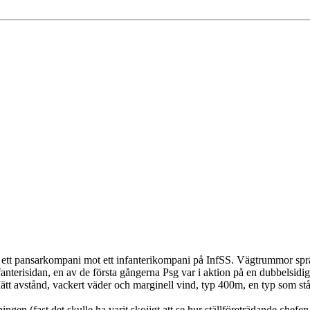
ett pansarkompani mot ett infanterikompani på InfSS. Vägtrummor sprängd
anterisidan, en av de första gångerna Psg var i aktion på en dubbelsidig
ätt avstånd, vackert väder och marginell vind, typ 400m, en typ som st
ngen (fast det skulle ha varit skojigt att se hur ställföreträdande chefen