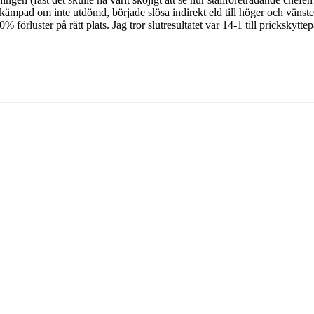
ämpad om inte utdömd, började slösa indirekt eld till höger och vänster 
förluster på rätt plats. Jag tror slutresultatet var 14-1 till prickskyttep