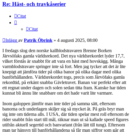
Re: Häst- och travkåserier
Citat
Citat
Inlägg
av
Patrik Öbrink
»
4 augusti 2025, 08:00
I fredags slog den norske kallblodstravaren Brenne Borken
Järvsöfaks gamla världsrekord. Det nya världsrekordet lyder 17,7,
vilket förstås är snabbt för att vara en häst med hovskägg. Många
varmblodstravare springer inte så fort. Men jag tycker att det är lite
knepigt att jämföra tider på olika banor på olika dagar med olika
banförhållanden. Världsrekordet togs, precis som Järvöfaks gamla
rekordtid, på erkänt snabba Gävletravet. Banan var perfekt efter att
ett regnat under dagen och solen sedan titta fram. Kanske har tiden
kunnat bli ännu lite snabbare om det hade varit lite varmare.
Inom galoppen jämför man inte tider på samma sätt, eftersom
banorna och underlagen skiljer sig så mycket åt. På gräs bryr man
sig inte om tiderna alls. I USA, där tiden spelar mest roll eftersom de
rider snabbt från start till mål, räknar man ut så kallade speed figures
utifrån aktuell segertid och banvariant (från lätt till tung). Eftersom
man tar hänsyn till banförhållandena så får man siffror som går att