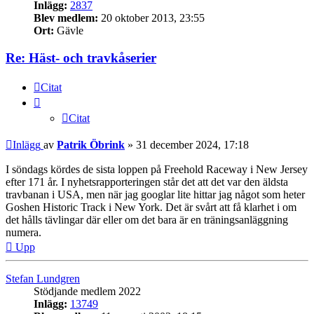
Inlägg:
2837
Blev medlem:
20 oktober 2013, 23:55
Ort:
Gävle
Re: Häst- och travkåserier
Citat
Citat
Inlägg
av
Patrik Öbrink
»
31 december 2024, 17:18
I söndags kördes de sista loppen på Freehold Raceway i New Jersey
efter 171 år. I nyhetsrapporteringen står det att det var den äldsta
travbanan i USA, men när jag googlar lite hittar jag något som heter
Goshen Historic Track i New York. Det är svårt att få klarhet i om
det hålls tävlingar där eller om det bara är en träningsanläggning
numera.
Upp
Stefan Lundgren
Stödjande medlem 2022
Inlägg:
13749