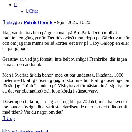
Citat
Inlägg
av
Patrik Öbrink
»
9 juli 2025, 16:20
Idag var det travlopp på gräsbanan på Bro Park. Det har blivit
tradition en gång per år. Det rids också montelopp på Gärdet varje år
och om jag inte minns fel så kördes det trav på Täby Galopp en eller
ett par gånger.
Grästrav är, vad jag förstått, inte helt ovanligt i Frankrike, där ingen
bana är den andra lik.
Men i Sverige är alla banor, med ett par undantag, likadana. 1000
meter med kraftig dosering (jag förstod inte hur kraftig doseringen är
förrän jag ”körde” tandem på Visbytravet för nästan tio år sig; tyckte
att det var obehagligt) och lopp körda i vänstervarv.
Doseringen tillkom, har jag läst mig till, på 70-talet, men har svenska
travbanor i övrigt alltid varit standardiserade eller har det tillkommit
med tiden? Vet du något om det?
Upp