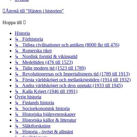
Återgå till "Hästen i historien"
Hoppa till
Historia
↳ Förhistoria
↳ Tidiga civilisationer och antiken (8000 fkr till 476)
↳ Romerska riket
↳ Nordisk forntid & vikingatid
↳ Medeltiden (476 till 1523)
↳ Tidig modern tid (1523 till 1789)
↳ Revolutionernas och Imperialismens tid (1789 till 1913)
↳ Första världskriget och mellankrigstiden (1914 till 1932)
↳ Andra världskriget och dess upptakt (1933 till 1945)
↳ Kalla Kriget (1946 till 1991)
Övrig historia
↳ Finlands historia
↳ Socioekonomisk historia
↳ Historiska hjälpvetenskaper
↳ Historiska källor & litteratur
↳ Släktforskning
↳ Historia - övrigt & allmänt