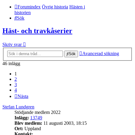
Forumindex
Övrig historia
Hästen i
historien
Sök
Häst- och travkåserier
Skriv svar
Avancerad sökning
Sök
46 inlägg
1
2
3
4
Nästa
Stefan Lundgren
Stödjande medlem 2022
Inlägg:
13749
Blev medlem:
11 augusti 2003, 18:15
Ort:
Uppland
Kontakt: