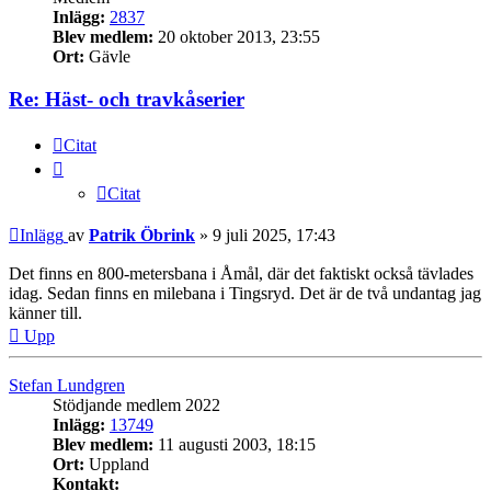
Inlägg:
2837
Blev medlem:
20 oktober 2013, 23:55
Ort:
Gävle
Re: Häst- och travkåserier
Citat
Citat
Inlägg
av
Patrik Öbrink
»
9 juli 2025, 17:43
Det finns en 800-metersbana i Åmål, där det faktiskt också tävlades
idag. Sedan finns en milebana i Tingsryd. Det är de två undantag jag
känner till.
Upp
Stefan Lundgren
Stödjande medlem 2022
Inlägg:
13749
Blev medlem:
11 augusti 2003, 18:15
Ort:
Uppland
Kontakt: