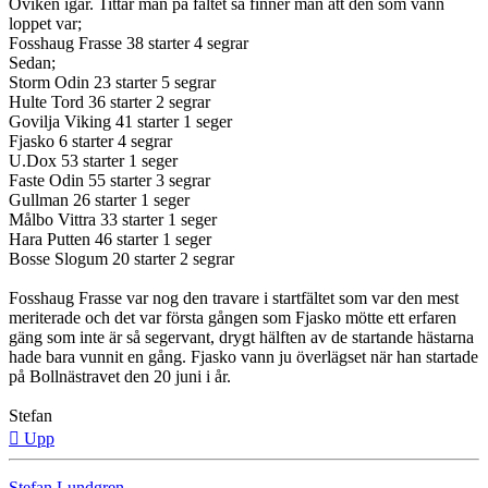
Oviken igår. Tittar man på fältet så finner man att den som vann
loppet var;
Fosshaug Frasse 38 starter 4 segrar
Sedan;
Storm Odin 23 starter 5 segrar
Hulte Tord 36 starter 2 segrar
Govilja Viking 41 starter 1 seger
Fjasko 6 starter 4 segrar
U.Dox 53 starter 1 seger
Faste Odin 55 starter 3 segrar
Gullman 26 starter 1 seger
Målbo Vittra 33 starter 1 seger
Hara Putten 46 starter 1 seger
Bosse Slogum 20 starter 2 segrar
Fosshaug Frasse var nog den travare i startfältet som var den mest
meriterade och det var första gången som Fjasko mötte ett erfaren
gäng som inte är så segervant, drygt hälften av de startande hästarna
hade bara vunnit en gång. Fjasko vann ju överlägset när han startade
på Bollnästravet den 20 juni i år.
Stefan
Upp
Stefan Lundgren