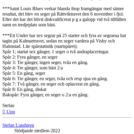
***Saint Louis Blues verkar blanda ihop framgångar med sämre
resultat, det blev en seger på Rättviktravet den 6 november i fjol.
Efter det har det blivit diskvalificerat p g a galopp vid två tillfällen
samt en tredjeplats som bäst.
***Ett Under har sex segrar på 25 starter och fyra av segrarna har
tagits på Kalmartravet, sedan en seger vardera på Visby och
Halmstad. Lite spårstatistik (startspåret);
Spår 1; startat sex gånger, 1 seger o två andraplaceringar.
Spår 2: Fyra gånger, en seger
Spår 3: Tre gånger, ingen seger, tvåa en gång.
Spår 4: Tre gånger, som bäst 2:a
Spår 5: En gång, seger
Spår 6: Tre gånger, en seger, tvåa och resp sjua en gång.
Spår 7: Två gånger, en seger och oplacerat en gång.
Spår 8: En gång, diskat
Bakspår: Fyra gånger, en seger o 2:a en gång.
Stefan
Upp
Stefan Lundgren
Stödjande medlem 2022