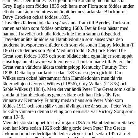
stamtavla. Den föddes 1857 genom en korsning mellan hans far
Grey Eagle som föddes 1835 och hans mor Flora som föddes under
ett obekant år, men intressant är att hennes farfarsfar Blackburns
Davy Crockett också föddes 1835.
Travellers fädernelinje kan spåras ända fram till Byerley Turk som
var en arabian som föddes omkring 1680. Det är flera hästar med
namnet Traveller och alla föddes inte inom samma tidsperiod.
Traveller är åtta år äldre än Hambledonian som anses vara den
moderna travsportens anfader och som via sonen Happy Medium (f
1863) och dennes son Pilot Medium (född 1879) fick Peter The
Great som föddes 1895 och som bildade sina egna linjer som uppåt
sjusiffriga antal travare världen över är härstammade till. Peter The
Great vann världens äldsta treåringslopp Kentucky Futurity Trot
1898. Detta lopp har körts sedan 1893 när segern gick till Oro
Wilkes som också härstammar från Hambledonian men då via
fädernelinjen Georges Wilkes (f 1856), Guy Wilkes (f 1878) och
Sable Wilkes (f 1884). Men det var ändå Peter The Great som skulle
sprida ut Hambledonians gener vidare och han fick själv fyra
vinnare av Kentucky Futurity medan hans son Peter Volo som
föddes 1911 och som själv vann tävlingen tre år senare, Peter Volo
fick åtta vinnare i denna tävling och den sista var Victory Song som
vann 1946.
Men det största loppet för treåringar i USA är Hambledonian Stakes
som har körts sedan 1926 och där gjorde även Peter The Greats
avkommor och efterföljande leder avtryck i och sedan 1955 är det