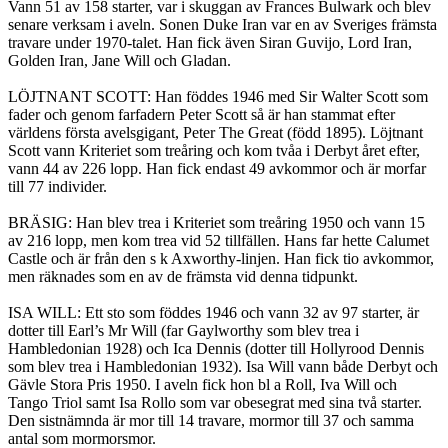
Vann 51 av 158 starter, var i skuggan av Frances Bulwark och blev
senare verksam i aveln. Sonen Duke Iran var en av Sveriges främsta
travare under 1970-talet. Han fick även Siran Guvijo, Lord Iran,
Golden Iran, Jane Will och Gladan.
LÖJTNANT SCOTT: Han föddes 1946 med Sir Walter Scott som
fader och genom farfadern Peter Scott så är han stammat efter
världens första avelsgigant, Peter The Great (född 1895). Löjtnant
Scott vann Kriteriet som treåring och kom tvåa i Derbyt året efter,
vann 44 av 226 lopp. Han fick endast 49 avkommor och är morfar
till 77 individer.
BRÄSIG: Han blev trea i Kriteriet som treåring 1950 och vann 15
av 216 lopp, men kom trea vid 52 tillfällen. Hans far hette Calumet
Castle och är från den s k Axworthy-linjen. Han fick tio avkommor,
men räknades som en av de främsta vid denna tidpunkt.
ISA WILL: Ett sto som föddes 1946 och vann 32 av 97 starter, är
dotter till Earl’s Mr Will (far Gaylworthy som blev trea i
Hambledonian 1928) och Ica Dennis (dotter till Hollyrood Dennis
som blev trea i Hambledonian 1932). Isa Will vann både Derbyt och
Gävle Stora Pris 1950. I aveln fick hon bl a Roll, Iva Will och
Tango Triol samt Isa Rollo som var obesegrat med sina två starter.
Den sistnämnda är mor till 14 travare, mormor till 37 och samma
antal som mormorsmor.