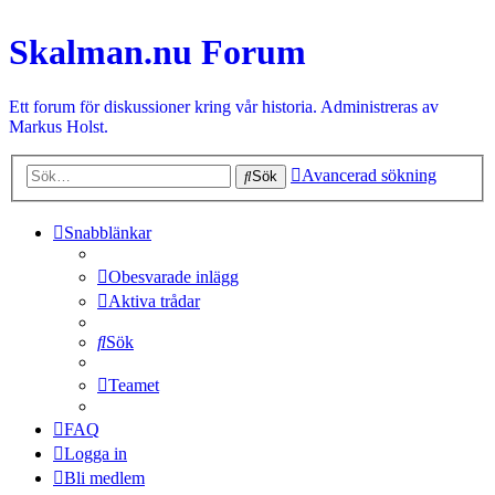
Skalman.nu Forum
Ett forum för diskussioner kring vår historia. Administreras av
Markus Holst.
Avancerad sökning
Sök
Snabblänkar
Obesvarade inlägg
Aktiva trådar
Sök
Teamet
FAQ
Logga in
Bli medlem