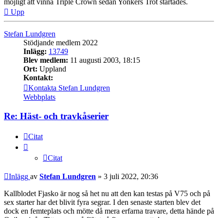
möjligt att vinna Triple Crown sedan Yonkers Trot startades.
Upp
Stefan Lundgren
Stödjande medlem 2022
Inlägg:
13749
Blev medlem:
11 augusti 2003, 18:15
Ort:
Uppland
Kontakt:
Kontakta Stefan Lundgren
Webbplats
Re: Häst- och travkåserier
Citat
Citat
Inlägg
av
Stefan Lundgren
»
3 juli 2022, 20:36
Kallblodet Fjasko är nog så het nu att den kan testas på V75 och på
sex starter har det blivit fyra segrar. I den senaste starten blev det
dock en femteplats och mötte då mera erfarna travare, detta hände på