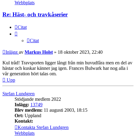
Webbplats
Re: Häst- och travkåserier
Citat
Citat
Inlägg
av
Markus Holst
»
18 oktober 2023, 22:40
Kul tråd! Travsporten ligger långt från min huvudfåra men en del av
hästar och kuskar känner jag igen. Frances Bulwark har nog alla i
vår generation hört talas om.
Upp
Stefan Lundgren
Stödjande medlem 2022
Inlägg:
13749
Blev medlem:
11 augusti 2003, 18:15
Ort:
Uppland
Kontakt:
Kontakta Stefan Lundgren
Webbplats