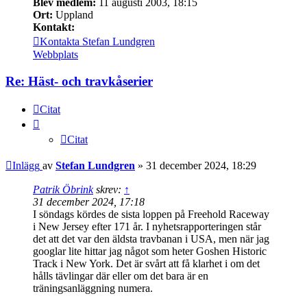
Blev medlem:
11 augusti 2003, 18:15
Ort:
Uppland
Kontakt:
Kontakta Stefan Lundgren
Webbplats
Re: Häst- och travkåserier
Citat
Citat
Inlägg
av
Stefan Lundgren
»
31 december 2024, 18:29
Patrik Öbrink
skrev:
↑
31 december 2024, 17:18
I söndags kördes de sista loppen på Freehold Raceway
i New Jersey efter 171 år. I nyhetsrapporteringen står
det att det var den äldsta travbanan i USA, men när jag
googlar lite hittar jag något som heter Goshen Historic
Track i New York. Det är svårt att få klarhet i om det
hålls tävlingar där eller om det bara är en
träningsanläggning numera.