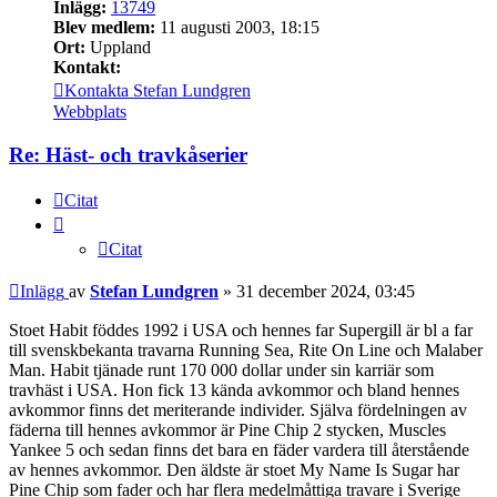
Inlägg:
13749
Blev medlem:
11 augusti 2003, 18:15
Ort:
Uppland
Kontakt:
Kontakta Stefan Lundgren
Webbplats
Re: Häst- och travkåserier
Citat
Citat
Inlägg
av
Stefan Lundgren
»
31 december 2024, 03:45
Stoet Habit föddes 1992 i USA och hennes far Supergill är bl a far
till svenskbekanta travarna Running Sea, Rite On Line och Malaber
Man. Habit tjänade runt 170 000 dollar under sin karriär som
travhäst i USA. Hon fick 13 kända avkommor och bland hennes
avkommor finns det meriterande individer. Själva fördelningen av
fäderna till hennes avkommor är Pine Chip 2 stycken, Muscles
Yankee 5 och sedan finns det bara en fäder vardera till återstående
av hennes avkommor. Den äldste är stoet My Name Is Sugar har
Pine Chip som fader och har flera medelmåttiga travare i Sverige