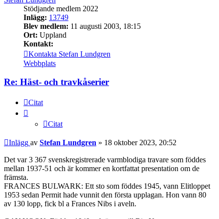
Stödjande medlem 2022
Inlägg:
13749
Blev medlem:
11 augusti 2003, 18:15
Ort:
Uppland
Kontakt:
Kontakta Stefan Lundgren
Webbplats
Re: Häst- och travkåserier
Citat
Citat
Inlägg
av
Stefan Lundgren
»
18 oktober 2023, 20:52
Det var 3 367 svenskregistrerade varmblodiga travare som föddes
mellan 1937-51 och är kommer en kortfattat presentation om de
främsta.
FRANCES BULWARK: Ett sto som föddes 1945, vann Elitloppet
1953 sedan Permit hade vunnit den första upplagan. Hon vann 80
av 130 lopp, fick bl a Frances Nibs i aveln.