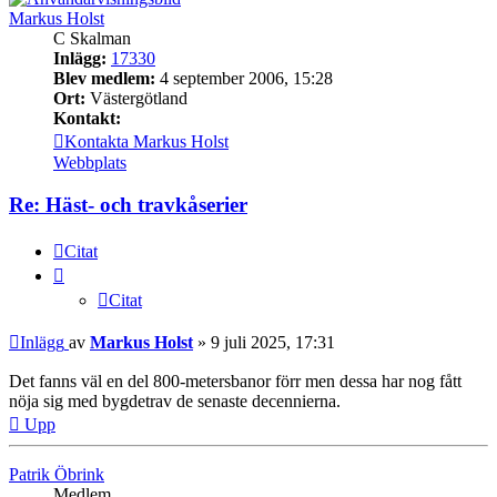
Markus Holst
C Skalman
Inlägg:
17330
Blev medlem:
4 september 2006, 15:28
Ort:
Västergötland
Kontakt:
Kontakta Markus Holst
Webbplats
Re: Häst- och travkåserier
Citat
Citat
Inlägg
av
Markus Holst
»
9 juli 2025, 17:31
Det fanns väl en del 800-metersbanor förr men dessa har nog fått
nöja sig med bygdetrav de senaste decennierna.
Upp
Patrik Öbrink
Medlem