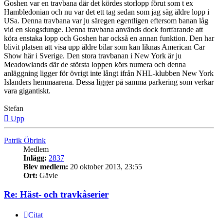
Goshen var en travbana där det kördes storlopp förut som t ex
Hambledonian och nu var det ett tag sedan som jag såg äldre lopp i
USa. Denna travbana var ju säregen egentligen eftersom banan låg
vid en skogsdunge. Denna travbana används dock fortfarande att
köra enstaka lopp och Goshen har också en annan funktion. Den har
blivit platsen att visa upp äldre bilar som kan liknas American Car
Show här i Sverige. Den stora travbanan i New York är ju
Meadowlands där de största loppen körs numera och denna
anläggning ligger för övrigt inte långt ifrån NHL-klubben New York
Islanders hemmaarena. Dessa ligger på samma parkering som verkar
vara gigantiskt.
Stefan
Upp
Patrik Öbrink
Medlem
Inlägg:
2837
Blev medlem:
20 oktober 2013, 23:55
Ort:
Gävle
Re: Häst- och travkåserier
Citat