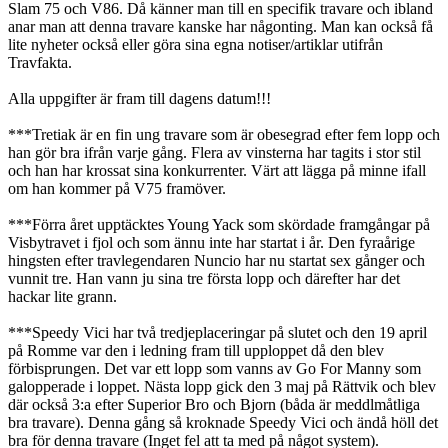
Slam 75 och V86. Då känner man till en specifik travare och ibland
anar man att denna travare kanske har någonting. Man kan också få
lite nyheter också eller göra sina egna notiser/artiklar utifrån
Travfakta.
Alla uppgifter är fram till dagens datum!!!
***Tretiak är en fin ung travare som är obesegrad efter fem lopp och
han gör bra ifrån varje gång. Flera av vinsterna har tagits i stor stil
och han har krossat sina konkurrenter. Värt att lägga på minne ifall
om han kommer på V75 framöver.
***Förra året upptäcktes Young Yack som skördade framgångar på
Visbytravet i fjol och som ännu inte har startat i år. Den fyraårige
hingsten efter travlegendaren Nuncio har nu startat sex gånger och
vunnit tre. Han vann ju sina tre första lopp och därefter har det
hackar lite grann.
***Speedy Vici har två tredjeplaceringar på slutet och den 19 april
på Romme var den i ledning fram till upploppet då den blev
förbisprungen. Det var ett lopp som vanns av Go For Manny som
galopperade i loppet. Nästa lopp gick den 3 maj på Rättvik och blev
där också 3:a efter Superior Bro och Bjorn (båda är meddlmåtliga
bra travare). Denna gång så kroknade Speedy Vici och ändå höll det
bra för denna travare (Inget fel att ta med på något system).