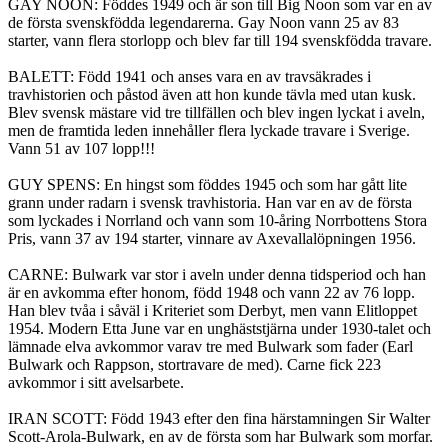
GAY NOON: Föddes 1949 och är son till Big Noon som var en av
de första svenskfödda legendarerna. Gay Noon vann 25 av 83
starter, vann flera storlopp och blev far till 194 svenskfödda travare.
BALETT: Född 1941 och anses vara en av travsäkrades i
travhistorien och påstod även att hon kunde tävla med utan kusk.
Blev svensk mästare vid tre tillfällen och blev ingen lyckat i aveln,
men de framtida leden innehåller flera lyckade travare i Sverige.
Vann 51 av 107 lopp!!!
GUY SPENS: En hingst som föddes 1945 och som har gått lite
grann under radarn i svensk travhistoria. Han var en av de första
som lyckades i Norrland och vann som 10-åring Norrbottens Stora
Pris, vann 37 av 194 starter, vinnare av Axevallalöpningen 1956.
CARNE: Bulwark var stor i aveln under denna tidsperiod och han
är en avkomma efter honom, född 1948 och vann 22 av 76 lopp.
Han blev tvåa i såväl i Kriteriet som Derbyt, men vann Elitloppet
1954. Modern Etta June var en unghäststjärna under 1930-talet och
lämnade elva avkommor varav tre med Bulwark som fader (Earl
Bulwark och Rappson, stortravare de med). Carne fick 223
avkommor i sitt avelsarbete.
IRAN SCOTT: Född 1943 efter den fina härstamningen Sir Walter
Scott-Arola-Bulwark, en av de första som har Bulwark som morfar.