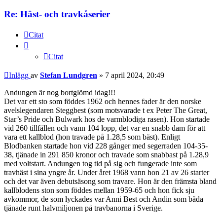
Re: Häst- och travkåserier
Citat
Citat
Inlägg
av
Stefan Lundgren
»
7 april 2024, 20:49
Andungen är nog bortglömd idag!!!
Det var ett sto som föddes 1962 och hennes fader är den norske
avelslegendaren Steggbest (som motsvarade t ex Peter The Great,
Star’s Pride och Bulwark hos de varmblodiga rasen). Hon startade
vid 260 tillfällen och vann 104 lopp, det var en snabb dam för att
vara ett kallblod (hon travade på 1.28,5 som bäst). Enligt
Blodbanken startade hon vid 228 gånger med segerraden 104-35-
38, tjänade in 291 850 kronor och travade som snabbast på 1.28,9
med voltstart. Andungen tog tid på sig och fungerade inte som
travhäst i sina yngre år. Under året 1968 vann hon 21 av 26 starter
och det var även debutsäsong som travare. Hon är den främsta bland
kallblodens ston som föddes mellan 1959-65 och hon fick sju
avkommor, de som lyckades var Anni Best och Andin som båda
tjänade runt halvmiljonen på travbanorna i Sverige.