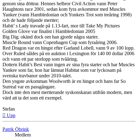
genom sina döttrar. Hennes helbror Civil Action vann Peter
Haughtons race 2001, sedan kom fyra avkommor med Muscles
Yankee (vann Hambledonian och Yonkers Trot som treåring 1998)
och de hade följande meriter;
Habit’ s Lady travade på 1.13-fart, mor till Take My Pictures
Golden Glove var finalist i Hambledonian 2005
Big Dig; okänd dock om han gjorde några starter.
Muscle Bound vann Copenhagen Cup som fyraåring 2006.
Red Dragon var en hingst efter Garland Lobell, vann 9 av 100 lopp.
Over Ruled såldes på en auktion i Lexington för 140 00 dollar 2006
och vann ett par storlopp som tvååring.
Dottern Habit’s Best vann ingen av sina fyra starter och har Muscles
Yankee som far, hon har lämnat Habitat som var lyckosam på
svenska travbanor under 2010-talet.
Den yngste avkomman Woolworth är en hingst och hans far So
Surreal var en passgångare.
Dock inte den mest meriterande syskonskaran utifrån modern, men
värd att ta det som ett exempel.
Stefan
Upp
Patrik Öbrink
Medlem