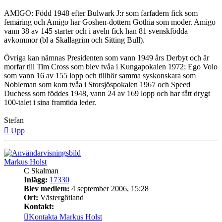
AMIGO: Född 1948 efter Bulwark J:r som farfadern fick som
femåring och Amigo har Goshen-dottern Gothia som moder. Amigo
vann 38 av 145 starter och i aveln fick han 81 svenskfödda
avkommor (bl a Skallagrim och Sitting Bull).
Övriga kan nämnas Presidenten som vann 1949 års Derbyt och är
morfar till Tim Cross som blev tvåa i Kungapokalen 1972; Ego Volo
som vann 16 av 155 lopp och tillhör samma syskonskara som
Nobleman som kom tvåa i Storsjöspokalen 1967 och Speed
Duchess som föddes 1948, vann 24 av 169 lopp och har fått drygt
100-talet i sina framtida leder.
Stefan
Upp
Markus Holst
C Skalman
Inlägg:
17330
Blev medlem:
4 september 2006, 15:28
Ort:
Västergötland
Kontakt:
Kontakta Markus Holst