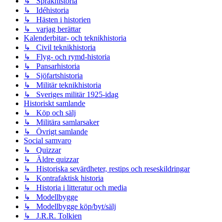
↳ Språkhistoria
↳ Idéhistoria
↳ Hästen i historien
↳ varjag berättar
Kalenderbitar- och teknikhistoria
↳ Civil teknikhistoria
↳ Flyg- och rymd-historia
↳ Pansarhistoria
↳ Sjöfartshistoria
↳ Militär teknikhistoria
↳ Sveriges militär 1925-idag
Historiskt samlande
↳ Köp och sälj
↳ Militära samlarsaker
↳ Övrigt samlande
Social samvaro
↳ Quizzar
↳ Äldre quizzar
↳ Historiska sevärdheter, restips och reseskildringar
↳ Kontrafaktisk historia
↳ Historia i litteratur och media
↳ Modellbygge
↳ Modellbygge köp/byt/sälj
↳ J.R.R. Tolkien