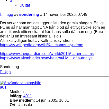
Citat
Inlägg
av
sonderling
»
14 november 2025, 07:49
Det verkar som om det ligger nått i den gamla sången. Enligt
P1 nu så har man tagit DNA från blod på ett tygstycke som en
amerikansk officer skar ut från hans soffa där han dog. (Bara
det är ju en intressant historia i sig.)
AH ska tydligen lidit av Kallmans syndrom
https://sv.wikipedia.org/wiki/Kallmanns_syndrom
https://www.theguardian.com/world/2015/ ... her-claims
https://www.aftonbladet.se/nyheter/a/LM ... dna-analys
Sonderling
Upp
a81
Medlem
Inlägg:
4911
Blev medlem:
14 juni 2005, 16:31
Ort:
Uppsala