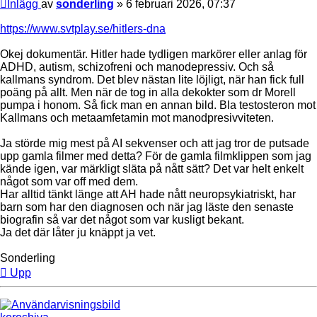
Inlägg
av
sonderling
»
6 februari 2026, 07:37
https://www.svtplay.se/hitlers-dna
Okej dokumentär. Hitler hade tydligen markörer eller anlag för
ADHD, autism, schizofreni och manodepressiv. Och så
kallmans syndrom. Det blev nästan lite löjligt, när han fick full
poäng på allt. Men när de tog in alla dekokter som dr Morell
pumpa i honom. Så fick man en annan bild. Bla testosteron mot
Kallmans och metaamfetamin mot manodpresivviteten.
Ja störde mig mest på AI sekvenser och att jag tror de putsade
upp gamla filmer med detta? För de gamla filmklippen som jag
kände igen, var märkligt släta på nått sätt? Det var helt enkelt
något som var off med dem.
Har alltid tänkt länge att AH hade nått neuropsykiatriskt, har
barn som har den diagnosen och när jag läste den senaste
biografin så var det något som var kusligt bekant.
Ja det där låter ju knäppt ja vet.
Sonderling
Upp