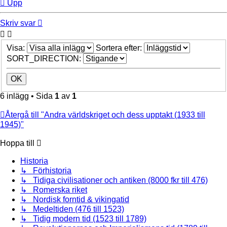
Upp
Skriv svar
Visa:
Sortera efter:
SORT_DIRECTION:
6 inlägg • Sida
1
av
1
Återgå till "Andra världskriget och dess upptakt (1933 till
1945)"
Hoppa till
Historia
↳ Förhistoria
↳ Tidiga civilisationer och antiken (8000 fkr till 476)
↳ Romerska riket
↳ Nordisk forntid & vikingatid
↳ Medeltiden (476 till 1523)
↳ Tidig modern tid (1523 till 1789)