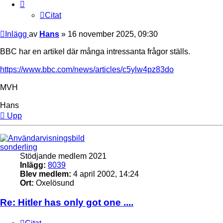
Citat
Inlägg
av
Hans
»
16 november 2025, 09:30
BBC har en artikel där många intressanta frågor ställs.
https://www.bbc.com/news/articles/c5ylw4pz83do
MVH
Hans
Upp
sonderling
Stödjande medlem 2021
Inlägg:
8039
Blev medlem:
4 april 2002, 14:24
Ort:
Oxelösund
Re: Hitler has only got one ....