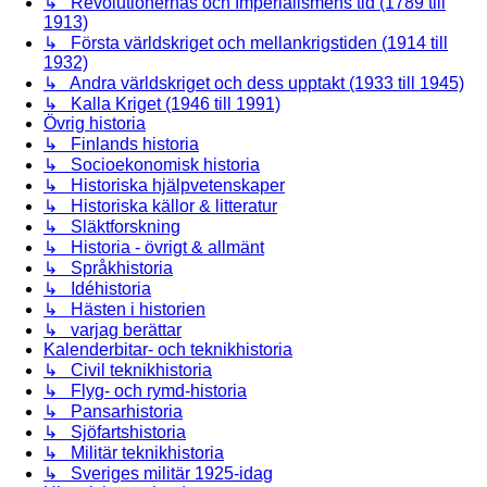
↳ Revolutionernas och Imperialismens tid (1789 till
1913)
↳ Första världskriget och mellankrigstiden (1914 till
1932)
↳ Andra världskriget och dess upptakt (1933 till 1945)
↳ Kalla Kriget (1946 till 1991)
Övrig historia
↳ Finlands historia
↳ Socioekonomisk historia
↳ Historiska hjälpvetenskaper
↳ Historiska källor & litteratur
↳ Släktforskning
↳ Historia - övrigt & allmänt
↳ Språkhistoria
↳ Idéhistoria
↳ Hästen i historien
↳ varjag berättar
Kalenderbitar- och teknikhistoria
↳ Civil teknikhistoria
↳ Flyg- och rymd-historia
↳ Pansarhistoria
↳ Sjöfartshistoria
↳ Militär teknikhistoria
↳ Sveriges militär 1925-idag