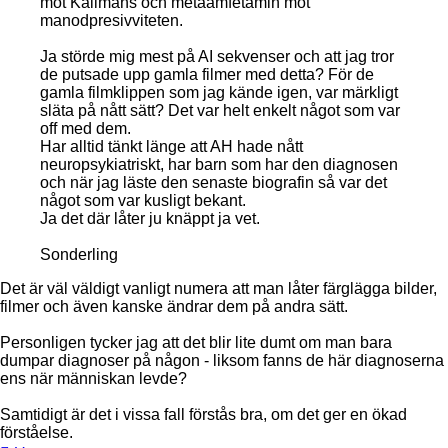
mot Kallmans och metaamfetamin mot
manodpresivviteten.
Ja störde mig mest på AI sekvenser och att jag tror
de putsade upp gamla filmer med detta? För de
gamla filmklippen som jag kände igen, var märkligt
släta på nått sätt? Det var helt enkelt något som var
off med dem.
Har alltid tänkt länge att AH hade nått
neuropsykiatriskt, har barn som har den diagnosen
och när jag läste den senaste biografin så var det
något som var kusligt bekant.
Ja det där låter ju knäppt ja vet.
Sonderling
Det är väl väldigt vanligt numera att man låter färglägga bilder,
filmer och även kanske ändrar dem på andra sätt.
Personligen tycker jag att det blir lite dumt om man bara
dumpar diagnoser på någon - liksom fanns de här diagnoserna
ens när människan levde?
Samtidigt är det i vissa fall förstås bra, om det ger en ökad
förståelse.