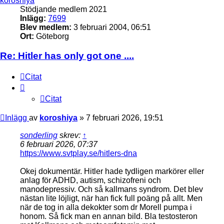
koroshiya
Stödjande medlem 2021
Inlägg:
7699
Blev medlem:
3 februari 2004, 06:51
Ort:
Göteborg
Re: Hitler has only got one ....
Citat
Citat
Inlägg
av
koroshiya
»
7 februari 2026, 19:51
sonderling
skrev:
↑
6 februari 2026, 07:37
https://www.svtplay.se/hitlers-dna
Okej dokumentär. Hitler hade tydligen markörer eller
anlag för ADHD, autism, schizofreni och
manodepressiv. Och så kallmans syndrom. Det blev
nästan lite löjligt, när han fick full poäng på allt. Men
när de tog in alla dekokter som dr Morell pumpa i
honom. Så fick man en annan bild. Bla testosteron