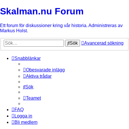
Skalman.nu Forum
Ett forum för diskussioner kring vår historia. Administreras av
Markus Holst.
Sök
Avancerad sökning
Snabblänkar
Obesvarade inlägg
Aktiva trådar
Sök
Teamet
FAQ
Logga in
Bli medlem