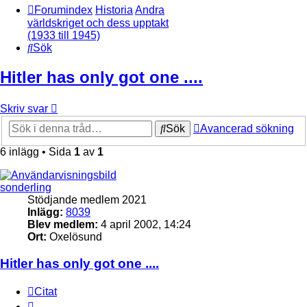
Forumindex
Historia
Andra
världskriget och dess upptakt
(1933 till 1945)
Sök
Hitler has only got one ....
Skriv svar
Sök
Avancerad sökning
6 inlägg • Sida
1
av
1
sonderling
Stödjande medlem 2021
Inlägg:
8039
Blev medlem:
4 april 2002, 14:24
Ort:
Oxelösund
Hitler has only got one ....
Citat