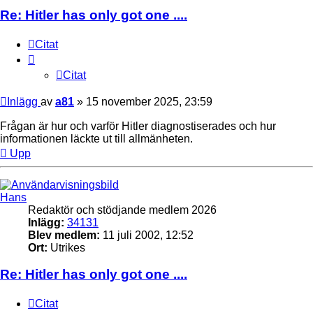
Re: Hitler has only got one ....
Citat
Citat
Inlägg
av
a81
»
15 november 2025, 23:59
Frågan är hur och varför Hitler diagnostiserades och hur
informationen läckte ut till allmänheten.
Upp
Hans
Redaktör och stödjande medlem 2026
Inlägg:
34131
Blev medlem:
11 juli 2002, 12:52
Ort:
Utrikes
Re: Hitler has only got one ....
Citat