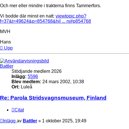
Och mer eller mindre i trakterna finns Tammerfors.
Vi bodde där minst en natt:
viewtopic.php?
f=37&t=49624&p=854768&hil ... rs#p854768
MVH
Hans
Upp
Battler
Stödjande medlem 2026
Inlägg:
5596
Blev medlem:
24 mars 2002, 10:38
Ort:
Luleå
Re: Parola Stridsvagnsmuseum, Finland
Citat
Inlägg
av
Battler
»
1 oktober 2025, 19:49