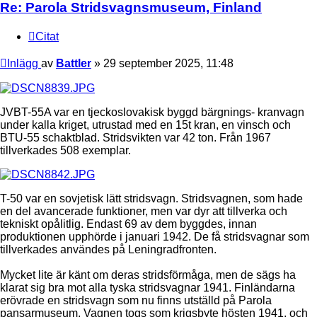
Re: Parola Stridsvagnsmuseum, Finland
Citat
Inlägg
av
Battler
»
29 september 2025, 11:48
JVBT-55A var en tjeckoslovakisk byggd bärgnings- kranvagn
under kalla kriget, utrustad med en 15t kran, en vinsch och
BTU-55 schaktblad. Stridsvikten var 42 ton. Från 1967
tillverkades 508 exemplar.
T-50 var en sovjetisk lätt stridsvagn. Stridsvagnen, som hade
en del avancerade funktioner, men var dyr att tillverka och
tekniskt opålitlig. Endast 69 av dem byggdes, innan
produktionen upphörde i januari 1942. De få stridsvagnar som
tillverkades användes på Leningradfronten.
Mycket lite är känt om deras stridsförmåga, men de sägs ha
klarat sig bra mot alla tyska stridsvagnar 1941. Finländarna
erövrade en stridsvagn som nu finns utställd på Parola
pansarmuseum. Vagnen togs som krigsbyte hösten 1941, och