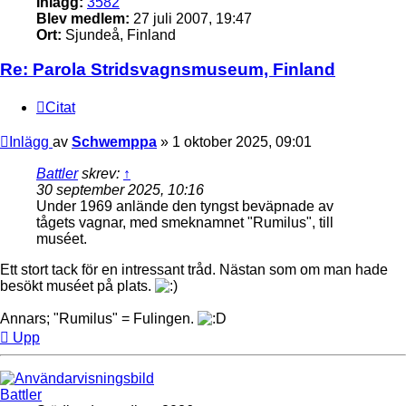
Inlägg:
3582
Blev medlem:
27 juli 2007, 19:47
Ort:
Sjundeå, Finland
Re: Parola Stridsvagnsmuseum, Finland
Citat
Inlägg
av
Schwemppa
»
1 oktober 2025, 09:01
Battler
skrev:
↑
30 september 2025, 10:16
Under 1969 anlände den tyngst beväpnade av
tågets vagnar, med smeknamnet "Rumilus", till
muséet.
Ett stort tack för en intressant tråd. Nästan som om man hade
besökt muséet på plats.
Annars; "Rumilus" = Fulingen.
Upp
Battler