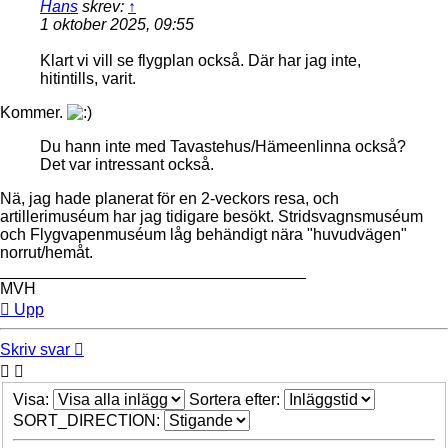
Hans
skrev:
↑
1 oktober 2025, 09:55
Klart vi vill se flygplan också. Där har jag inte,
hitintills, varit.
Kommer.
Du hann inte med Tavastehus/Hämeenlinna också?
Det var intressant också.
Nä, jag hade planerat för en 2-veckors resa, och
artillerimuséum har jag tidigare besökt. Stridsvagnsmuséum
och Flygvapenmuséum låg behändigt nära "huvudvägen"
norrut/hemåt.
__________________________________
MVH
Upp
Skriv svar
Visa:
Sortera efter:
SORT_DIRECTION: