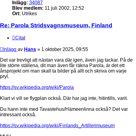
Inlägg:
34087
Blev medlem:
11 juli 2002, 12:52
Ort:
Utrikes
Re: Parola Stridsvagnsmuseum, Finland
Citat
Inlägg
av
Hans
»
1 oktober 2025, 09:55
Det var trevligt att nästan vara där igen, även jag tackar. På de
lite större ställena, dit man även får räkna Parola, är det ett
årsprojekt om man skall ta bilder på allt och skriva om varje
pryl.
https://sv.wikipedia.org/wiki/Parola
Klart vi vill se flygplan också. Där har jag inte, hitintills, varit.
Du hann inte med Tavastehus/Hämeenlinna också? Det var
intressant också.
https://sv.wikipedia.org/wiki/Finlands_Artillerimuseum