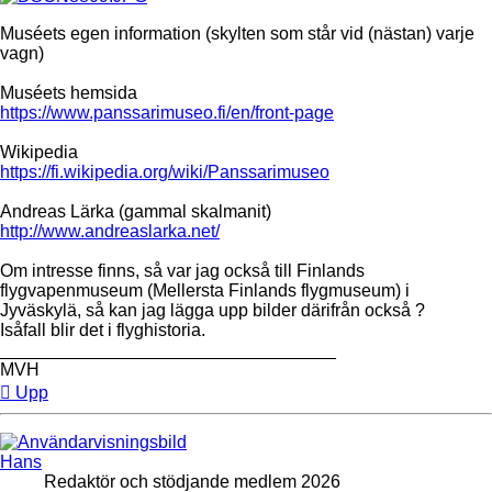
Muséets egen information (skylten som står vid (nästan) varje
vagn)
Muséets hemsida
https://www.panssarimuseo.fi/en/front-page
Wikipedia
https://fi.wikipedia.org/wiki/Panssarimuseo
Andreas Lärka (gammal skalmanit)
http://www.andreaslarka.net/
Om intresse finns, så var jag också till Finlands
flygvapenmuseum (Mellersta Finlands flygmuseum) i
Jyväskylä, så kan jag lägga upp bilder därifrån också ?
Isåfall blir det i flyghistoria.
__________________________________
MVH
Upp
Hans
Redaktör och stödjande medlem 2026