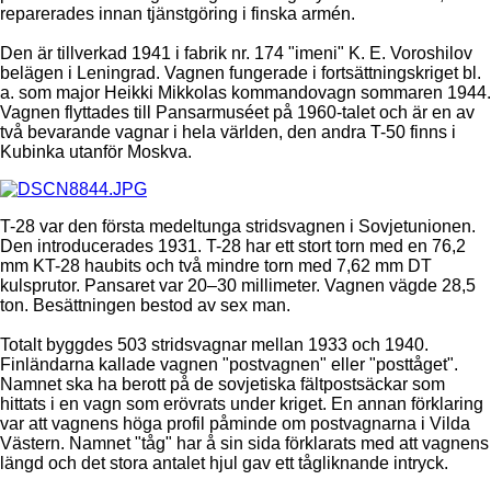
reparerades innan tjänstgöring i finska armén.
Den är tillverkad 1941 i fabrik nr. 174 "imeni" K. E. Voroshilov
belägen i Leningrad. Vagnen fungerade i fortsättningskriget bl.
a. som major Heikki Mikkolas kommandovagn sommaren 1944.
Vagnen flyttades till Pansarmuséet på 1960-talet och är en av
två bevarande vagnar i hela världen, den andra T-50 finns i
Kubinka utanför Moskva.
T-28 var den första medeltunga stridsvagnen i Sovjetunionen.
Den introducerades 1931. T-28 har ett stort torn med en 76,2
mm KT-28 haubits och två mindre torn med 7,62 mm DT
kulsprutor. Pansaret var 20–30 millimeter. Vagnen vägde 28,5
ton. Besättningen bestod av sex man.
Totalt byggdes 503 stridsvagnar mellan 1933 och 1940.
Finländarna kallade vagnen "postvagnen" eller "posttåget".
Namnet ska ha berott på de sovjetiska fältpostsäckar som
hittats i en vagn som erövrats under kriget. En annan förklaring
var att vagnens höga profil påminde om postvagnarna i Vilda
Västern. Namnet "tåg" har å sin sida förklarats med att vagnens
längd och det stora antalet hjul gav ett tågliknande intryck.