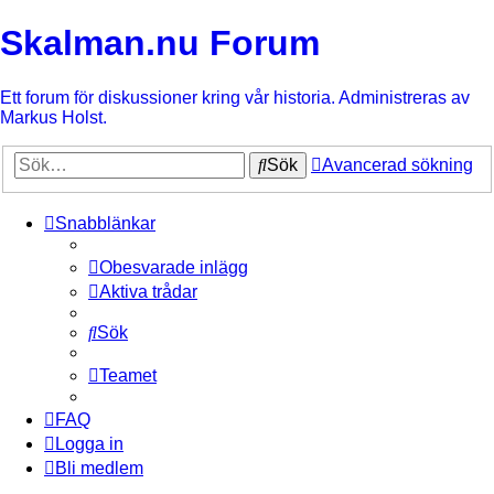
Skalman.nu Forum
Ett forum för diskussioner kring vår historia. Administreras av
Markus Holst.
Sök
Avancerad sökning
Snabblänkar
Obesvarade inlägg
Aktiva trådar
Sök
Teamet
FAQ
Logga in
Bli medlem