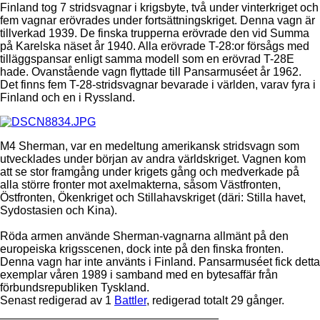
Finland tog 7 stridsvagnar i krigsbyte, två under vinterkriget och
fem vagnar erövrades under fortsättningskriget. Denna vagn är
tillverkad 1939. De finska trupperna erövrade den vid Summa
på Karelska näset år 1940. Alla erövrade T-28:or försågs med
tilläggspansar enligt samma modell som en erövrad T-28E
hade. Ovanstående vagn flyttade till Pansarmuséet år 1962.
Det finns fem T-28-stridsvagnar bevarade i världen, varav fyra i
Finland och en i Ryssland.
M4 Sherman, var en medeltung amerikansk stridsvagn som
utvecklades under början av andra världskriget. Vagnen kom
att se stor framgång under krigets gång och medverkade på
alla större fronter mot axelmakterna, såsom Västfronten,
Östfronten, Ökenkriget och Stillahavskriget (däri: Stilla havet,
Sydostasien och Kina).
Röda armen använde Sherman-vagnarna allmänt på den
europeiska krigsscenen, dock inte på den finska fronten.
Denna vagn har inte använts i Finland. Pansarmuséet fick detta
exemplar våren 1989 i samband med en bytesaffär från
förbundsrepubliken Tyskland.
Senast redigerad av 1
Battler
, redigerad totalt 29 gånger.
__________________________________