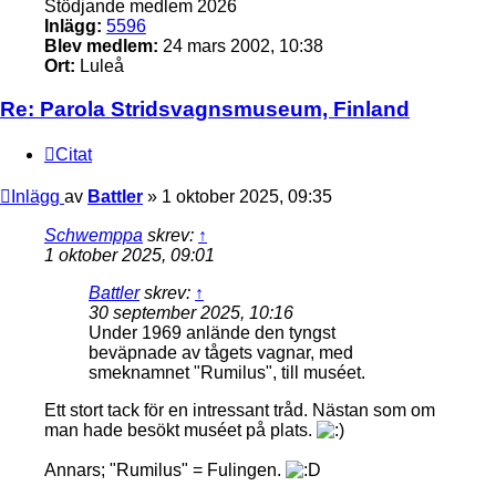
Stödjande medlem 2026
Inlägg:
5596
Blev medlem:
24 mars 2002, 10:38
Ort:
Luleå
Re: Parola Stridsvagnsmuseum, Finland
Citat
Inlägg
av
Battler
»
1 oktober 2025, 09:35
Schwemppa
skrev:
↑
1 oktober 2025, 09:01
Battler
skrev:
↑
30 september 2025, 10:16
Under 1969 anlände den tyngst
beväpnade av tågets vagnar, med
smeknamnet "Rumilus", till muséet.
Ett stort tack för en intressant tråd. Nästan som om
man hade besökt muséet på plats.
Annars; "Rumilus" = Fulingen.