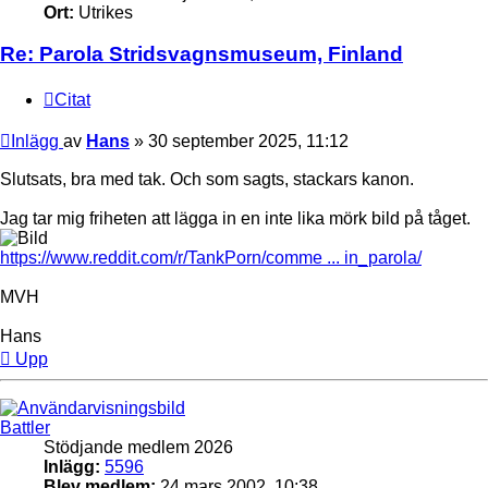
Ort:
Utrikes
Re: Parola Stridsvagnsmuseum, Finland
Citat
Inlägg
av
Hans
»
30 september 2025, 11:12
Slutsats, bra med tak. Och som sagts, stackars kanon.
Jag tar mig friheten att lägga in en inte lika mörk bild på tåget.
https://www.reddit.com/r/TankPorn/comme ... in_parola/
MVH
Hans
Upp
Battler
Stödjande medlem 2026
Inlägg:
5596
Blev medlem:
24 mars 2002, 10:38