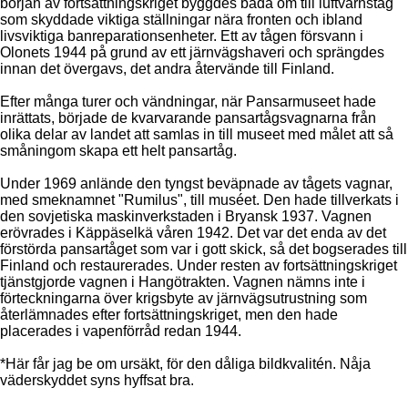
början av fortsättningskriget byggdes båda om till luftvärnståg
som skyddade viktiga ställningar nära fronten och ibland
livsviktiga banreparationsenheter. Ett av tågen försvann i
Olonets 1944 på grund av ett järnvägshaveri och sprängdes
innan det övergavs, det andra återvände till Finland.
Efter många turer och vändningar, när Pansarmuseet hade
inrättats, började de kvarvarande pansartågsvagnarna från
olika delar av landet att samlas in till museet med målet att så
småningom skapa ett helt pansartåg.
Under 1969 anlände den tyngst beväpnade av tågets vagnar,
med smeknamnet "Rumilus", till muséet. Den hade tillverkats i
den sovjetiska maskinverkstaden i Bryansk 1937. Vagnen
erövrades i Käppäselkä våren 1942. Det var det enda av det
förstörda pansartåget som var i gott skick, så det bogserades till
Finland och restaurerades. Under resten av fortsättningskriget
tjänstgjorde vagnen i Hangötrakten. Vagnen nämns inte i
förteckningarna över krigsbyte av järnvägsutrustning som
återlämnades efter fortsättningskriget, men den hade
placerades i vapenförråd redan 1944.
*Här får jag be om ursäkt, för den dåliga bildkvalitén. Nåja
väderskyddet syns hyffsat bra.