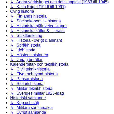
↳ Andra världskriget och dess upptakt (1933 till 1945)
↳ Kalla Kriget (1946 till 1991)
Övrig historia
↳ Finlands historia
↳ Socioekonomisk historia
↳ Historiska hjälpvetenskaper
↳ Historiska källor & litteratur
↳ Släktforskning
↳ Historia - övrigt & allmänt
↳ Språkhistoria
↳ Idéhistoria
↳ Hästen i historien
↳ varjag berättar
Kalenderbitar- och teknikhistoria
↳ Civil teknikhistoria
↳ Flyg- och rymd-historia
↳ Pansarhistoria
↳ Sjöfartshistoria
↳ Militär teknikhistoria
↳ Sveriges militär 1925-idag
Historiskt samlande
↳ Köp och sälj
↳ Militära samlarsaker
↳ Övrigt samlande