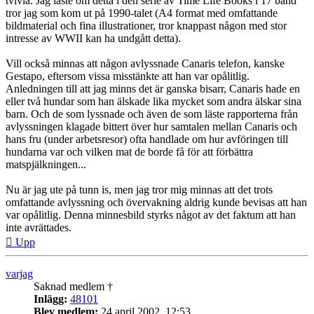
tvivla. Jag läste om detta i den serie av Time Life Books i 17 band
tror jag som kom ut på 1990-talet (A4 format med omfattande
bildmaterial och fina illustrationer, tror knappast någon med stor
intresse av WWII kan ha undgått detta).
Vill också minnas att någon avlyssnade Canaris telefon, kanske
Gestapo, eftersom vissa misstänkte att han var opålitlig.
Anledningen till att jag minns det är ganska bisarr, Canaris hade en
eller två hundar som han älskade lika mycket som andra älskar sina
barn. Och de som lyssnade och även de som läste rapporterna från
avlyssningen klagade bittert över hur samtalen mellan Canaris och
hans fru (under arbetsresor) ofta handlade om hur avföringen till
hundarna var och vilken mat de borde få för att förbättra
matspjälkningen...
Nu är jag ute på tunn is, men jag tror mig minnas att det trots
omfattande avlyssning och övervakning aldrig kunde bevisas att han
var opålitlig. Denna minnesbild styrks något av det faktum att han
inte avrättades.
Upp
varjag
Saknad medlem †
Inlägg:
48101
Blev medlem:
24 april 2002, 12:53