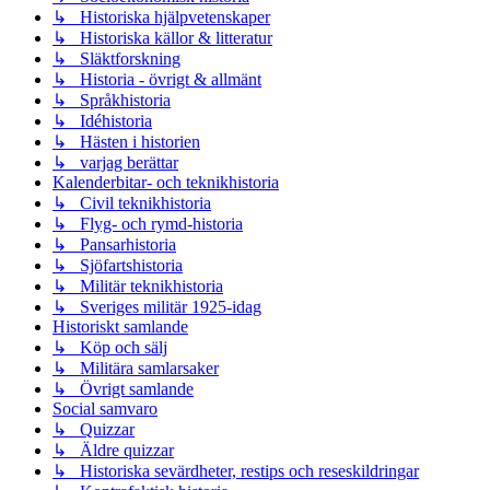
↳ Historiska hjälpvetenskaper
↳ Historiska källor & litteratur
↳ Släktforskning
↳ Historia - övrigt & allmänt
↳ Språkhistoria
↳ Idéhistoria
↳ Hästen i historien
↳ varjag berättar
Kalenderbitar- och teknikhistoria
↳ Civil teknikhistoria
↳ Flyg- och rymd-historia
↳ Pansarhistoria
↳ Sjöfartshistoria
↳ Militär teknikhistoria
↳ Sveriges militär 1925-idag
Historiskt samlande
↳ Köp och sälj
↳ Militära samlarsaker
↳ Övrigt samlande
Social samvaro
↳ Quizzar
↳ Äldre quizzar
↳ Historiska sevärdheter, restips och reseskildringar