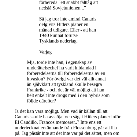
förbereda ''ett snabbt fälttåg att
nedslå Sovjetunionen...''
Så jag tror inte amiral Canaris
delgivits Hitlers planer en
månad tidigare. Eller - att han
1940 kunnat förutse
Tysklands nederlag.
Varjag
Mja, torde inte han, i egenskap av
underättelsechef ha varit inblandad i
förberedelserna till förberedelserna av en
invasion? För övrigt var det väl allt annat
än självklart att tyskland skulle besegra
Frankrike - och det är väl möjligt att han
helt enkelt inte drogs med i den hybris som
följde därefter?
Ja det kan vara möjligt. Men vad är källan till att
Canaris skulle ha avslöjat och sågat Hitlers planer inför
El Caudillo, Francos memoarer..? Inte ens ett
undertecknat erkännande från Flossenburg går att lita
på. Jag påstår inte att det inte var på det sättet, men om