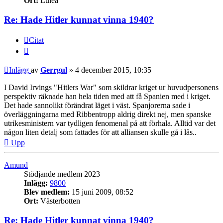
Ort:
Luleå
Re: Hade Hitler kunnat vinna 1940?
Citat
Inlägg
av
Gerrgul
»
4 december 2015, 10:35
I David Irvings "Hitlers War" som skildrar kriget ur huvudpersonens
perspektiv räknade han hela tiden med att få Spanien med i kriget.
Det hade sannolikt förändrat läget i väst. Spanjorerna sade i
överläggningarna med Ribbentropp aldrig direkt nej, men spanske
utrikesministern var tydligen fenomenal på att förhala. Alltid var det
någon liten detalj som fattades för att alliansen skulle gå i lås..
Upp
Amund
Stödjande medlem 2023
Inlägg:
9800
Blev medlem:
15 juni 2009, 08:52
Ort:
Västerbotten
Re: Hade Hitler kunnat vinna 1940?