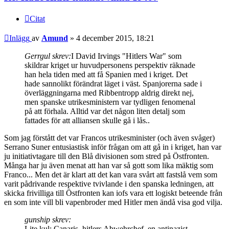
Citat
Inlägg
av
Amund
»
4 december 2015, 18:21
Gerrgul skrev:
I David Irvings "Hitlers War" som
skildrar kriget ur huvudpersonens perspektiv räknade
han hela tiden med att få Spanien med i kriget. Det
hade sannolikt förändrat läget i väst. Spanjorerna sade i
överläggningarna med Ribbentropp aldrig direkt nej,
men spanske utrikesministern var tydligen fenomenal
på att förhala. Alltid var det någon liten detalj som
fattades för att alliansen skulle gå i lås..
Som jag förstått det var Francos utrikesminister (och även svåger)
Serrano Suner entusiastisk inför frågan om att gå in i kriget, han var
ju initiativtagare till den Blå divisionen som stred på Östfronten.
Många har ju även menat att han var så gott som lika mäktig som
Franco... Men det är klart att det kan vara svårt att fastslå vem som
varit pådrivande respektive tvivlande i den spanska ledningen, att
skicka frivilliga till Östfronten kan iofs vara ett logiskt beteende från
en som inte vill bli vapenbroder med Hitler men ändå visa god vilja.
gunship skrev:
Lite kul: Canaris, hitlers Abwehrchef, en antinazist,