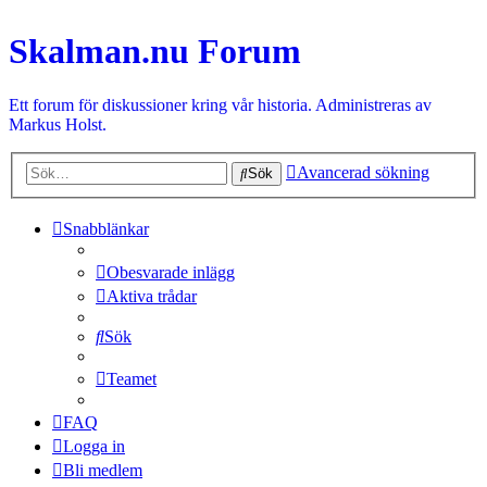
Skalman.nu Forum
Ett forum för diskussioner kring vår historia. Administreras av
Markus Holst.
Avancerad sökning
Sök
Snabblänkar
Obesvarade inlägg
Aktiva trådar
Sök
Teamet
FAQ
Logga in
Bli medlem