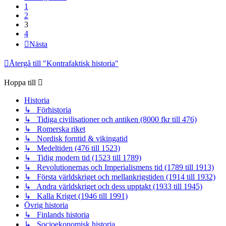
1
2
3
4
Nästa
Återgå till "Kontrafaktisk historia"
Hoppa till
Historia
↳ Förhistoria
↳ Tidiga civilisationer och antiken (8000 fkr till 476)
↳ Romerska riket
↳ Nordisk forntid & vikingatid
↳ Medeltiden (476 till 1523)
↳ Tidig modern tid (1523 till 1789)
↳ Revolutionernas och Imperialismens tid (1789 till 1913)
↳ Första världskriget och mellankrigstiden (1914 till 1932)
↳ Andra världskriget och dess upptakt (1933 till 1945)
↳ Kalla Kriget (1946 till 1991)
Övrig historia
↳ Finlands historia
↳ Socioekonomisk historia