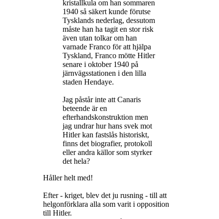
kristallkula om han sommaren
1940 så säkert kunde förutse
Tysklands nederlag, dessutom
måste han ha tagit en stor risk
även utan tolkar om han
varnade Franco för att hjälpa
Tyskland, Franco mötte Hitler
senare i oktober 1940 på
järnvägsstationen i den lilla
staden Hendaye.
Jag påstår inte att Canaris
beteende är en
efterhandskonstruktion men
jag undrar hur hans svek mot
Hitler kan fastslås historiskt,
finns det biografier, protokoll
eller andra källor som styrker
det hela?
Håller helt med!
Efter - kriget, blev det ju rusning - till att
helgonförklara alla som varit i opposition
till Hitler.