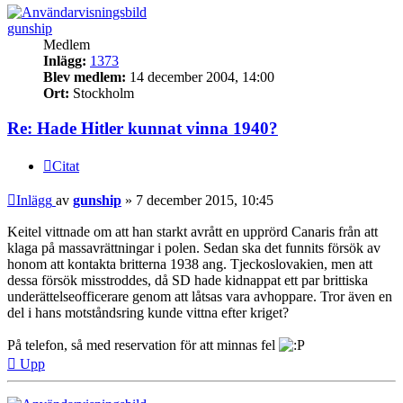
gunship
Medlem
Inlägg:
1373
Blev medlem:
14 december 2004, 14:00
Ort:
Stockholm
Re: Hade Hitler kunnat vinna 1940?
Citat
Inlägg
av
gunship
»
7 december 2015, 10:45
Keitel vittnade om att han starkt avrått en upprörd Canaris från att
klaga på massavrättningar i polen. Sedan ska det funnits försök av
honom att kontakta britterna 1938 ang. Tjeckoslovakien, men att
dessa försök misstroddes, då SD hade kidnappat ett par brittiska
underättelseofficerare genom att låtsas vara avhoppare. Tror även en
del i hans motståndsring kunde vittna efter kriget?
På telefon, så med reservation för att minnas fel
Upp