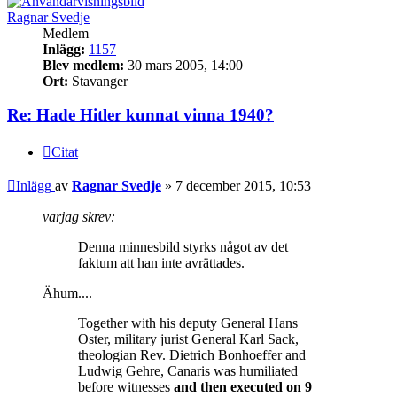
Ragnar Svedje
Medlem
Inlägg:
1157
Blev medlem:
30 mars 2005, 14:00
Ort:
Stavanger
Re: Hade Hitler kunnat vinna 1940?
Citat
Inlägg
av
Ragnar Svedje
»
7 december 2015, 10:53
varjag skrev:
Denna minnesbild styrks något av det
faktum att han inte avrättades.
Ähum....
Together with his deputy General Hans
Oster, military jurist General Karl Sack,
theologian Rev. Dietrich Bonhoeffer and
Ludwig Gehre, Canaris was humiliated
before witnesses
and then executed on 9