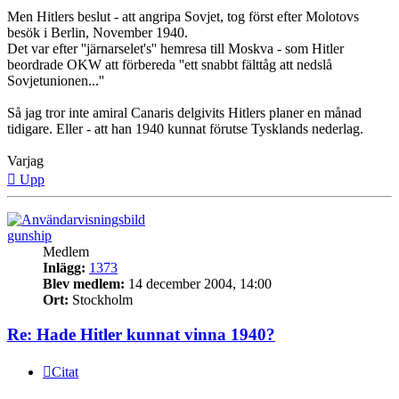
Men Hitlers beslut - att angripa Sovjet, tog först efter Molotovs
besök i Berlin, November 1940.
Det var efter ''järnarselet's'' hemresa till Moskva - som Hitler
beordrade OKW att förbereda ''ett snabbt fälttåg att nedslå
Sovjetunionen...''
Så jag tror inte amiral Canaris delgivits Hitlers planer en månad
tidigare. Eller - att han 1940 kunnat förutse Tysklands nederlag.
Varjag
Upp
gunship
Medlem
Inlägg:
1373
Blev medlem:
14 december 2004, 14:00
Ort:
Stockholm
Re: Hade Hitler kunnat vinna 1940?
Citat