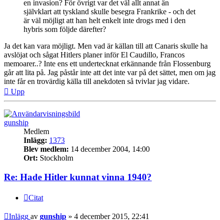
en invasion? För övrigt var det väl allt annat än
självklart att tyskland skulle besegra Frankrike - och det
är väl möjligt att han helt enkelt inte drogs med i den
hybris som följde därefter?
Ja det kan vara möjligt. Men vad är källan till att Canaris skulle ha
avslöjat och sågat Hitlers planer inför El Caudillo, Francos
memoarer..? Inte ens ett undertecknat erkännande från Flossenburg
går att lita på. Jag påstår inte att det inte var på det sättet, men om jag
inte får en trovärdig källa till anekdoten så tvivlar jag vidare.
Upp
gunship
Medlem
Inlägg:
1373
Blev medlem:
14 december 2004, 14:00
Ort:
Stockholm
Re: Hade Hitler kunnat vinna 1940?
Citat
Inlägg
av
gunship
»
4 december 2015, 22:41