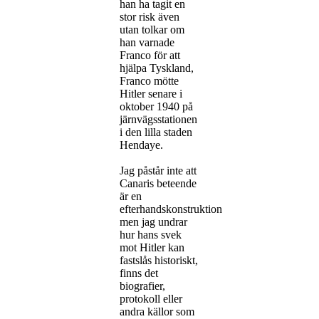
han ha tagit en
stor risk även
utan tolkar om
han varnade
Franco för att
hjälpa Tyskland,
Franco mötte
Hitler senare i
oktober 1940 på
järnvägsstationen
i den lilla staden
Hendaye.
Jag påstår inte att
Canaris beteende
är en
efterhandskonstruktion
men jag undrar
hur hans svek
mot Hitler kan
fastslås historiskt,
finns det
biografier,
protokoll eller
andra källor som