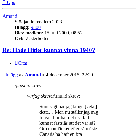
Upp
Amund
Stödjande medlem 2023
Inlägg:
9800
Blev medlem:
15 juni 2009, 08:52
Ort:
Västerbotten
Re: Hade Hitler kunnat vinna 1940?
Citat
Inlägg
av
Amund
»
4 december 2015, 22:20
gunship skrev:
varjag skrev:
Amund skrev:
Som sagt har jag länge [vetat]
detta… Men nu ställer jag mig
frågan hur har det i så fall
kunnat fastslås att det var så?
Om man tänker efter så måste
Canaris ha haft en bra