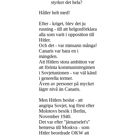
styrker det hela?
Håller helt med!
Efter - kriget, blev det ju
rusning - till att helgonförklara
alla som varit i opposition till
Hitler.
Och det - var minsann många!
Canaris var bara en i
mängden.
Att Hitlers stora ambition var
att förinta kommunistregimen
i Sovjetunionen - var väl känd
i generella termer.
Även av personer på mycket
lägre nivå än Canaris.
Men Hitlers beslut - att
angripa Sovjet, tog först efter
Molotovs besök i Berlin,
November 1940.
Det var efter ''järnarselet's''
hemresa till Moskva - som
Hitler beordrade OKW att