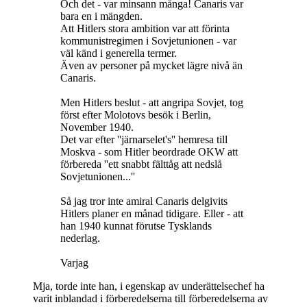
Och det - var minsann många! Canaris var
bara en i mängden.
Att Hitlers stora ambition var att förinta
kommunistregimen i Sovjetunionen - var
väl känd i generella termer.
Även av personer på mycket lägre nivå än
Canaris.
Men Hitlers beslut - att angripa Sovjet, tog
först efter Molotovs besök i Berlin,
November 1940.
Det var efter ''järnarselet's'' hemresa till
Moskva - som Hitler beordrade OKW att
förbereda ''ett snabbt fälttåg att nedslå
Sovjetunionen...''
Så jag tror inte amiral Canaris delgivits
Hitlers planer en månad tidigare. Eller - att
han 1940 kunnat förutse Tysklands
nederlag.
Varjag
Mja, torde inte han, i egenskap av underättelsechef ha
varit inblandad i förberedelserna till förberedelserna av