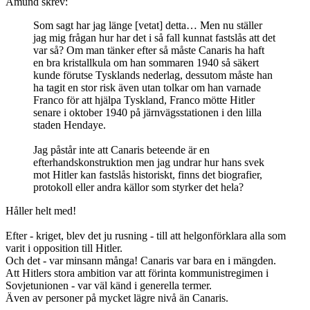
Amund skrev:
Som sagt har jag länge [vetat] detta… Men nu ställer
jag mig frågan hur har det i så fall kunnat fastslås att det
var så? Om man tänker efter så måste Canaris ha haft
en bra kristallkula om han sommaren 1940 så säkert
kunde förutse Tysklands nederlag, dessutom måste han
ha tagit en stor risk även utan tolkar om han varnade
Franco för att hjälpa Tyskland, Franco mötte Hitler
senare i oktober 1940 på järnvägsstationen i den lilla
staden Hendaye.
Jag påstår inte att Canaris beteende är en
efterhandskonstruktion men jag undrar hur hans svek
mot Hitler kan fastslås historiskt, finns det biografier,
protokoll eller andra källor som styrker det hela?
Håller helt med!
Efter - kriget, blev det ju rusning - till att helgonförklara alla som
varit i opposition till Hitler.
Och det - var minsann många! Canaris var bara en i mängden.
Att Hitlers stora ambition var att förinta kommunistregimen i
Sovjetunionen - var väl känd i generella termer.
Även av personer på mycket lägre nivå än Canaris.