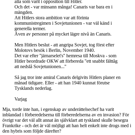
alla som varit i opposition till Hitler.
Och det - var minsann många! Canaris var bara en i
mängden.
Att Hitlers stora ambition var att förinta
kommunistregimen i Sovjetunionen - var väl känd i
generella termer.
Även av personer på mycket lägre nivå än Canaris.
Men Hitlers beslut - att angripa Sovjet, tog först efter
Molotovs besök i Berlin, November 1940.
Det var efter ''järnarselet's'' hemresa till Moskva - som
Hitler beordrade OKW att förbereda ''ett snabbt fälttåg
att nedslå Sovjetunionen...''
Så jag tror inte amiral Canaris delgivits Hitlers planer en
månad tidigare. Eller - att han 1940 kunnat förutse
Tysklands nederlag.
Varjag
Mja, torde inte han, i egenskap av underättelsechef ha varit
inblandad i förberedelserna till förberedelserna av en invasion? För
övrigt var det väl allt annat än självklart att tyskland skulle besegra
Frankrike - och det är väl möjligt att han helt enkelt inte drogs med i
den hybris som följde därefter?