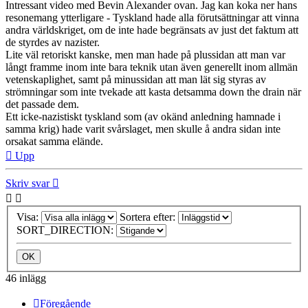
Intressant video med Bevin Alexander ovan. Jag kan koka ner hans
resonemang ytterligare - Tyskland hade alla förutsättningar att vinna
andra världskriget, om de inte hade begränsats av just det faktum att
de styrdes av nazister.
Lite väl retoriskt kanske, men man hade på plussidan att man var
långt framme inom inte bara teknik utan även generellt inom allmän
vetenskaplighet, samt på minussidan att man lät sig styras av
strömningar som inte tvekade att kasta detsamma down the drain när
det passade dem.
Ett icke-nazistiskt tyskland som (av okänd anledning hamnade i
samma krig) hade varit svårslaget, men skulle å andra sidan inte
orsakat samma elände.
Upp
Skriv svar
Visa:
Sortera efter:
SORT_DIRECTION:
46 inlägg
Föregående