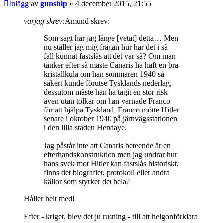
Inlägg
av
gunship
»
4 december 2015, 21:55
varjag skrev:
Amund skrev:
Som sagt har jag länge [vetat] detta… Men
nu ställer jag mig frågan hur har det i så
fall kunnat fastslås att det var så? Om man
tänker efter så måste Canaris ha haft en bra
kristallkula om han sommaren 1940 så
säkert kunde förutse Tysklands nederlag,
dessutom måste han ha tagit en stor risk
även utan tolkar om han varnade Franco
för att hjälpa Tyskland, Franco mötte Hitler
senare i oktober 1940 på järnvägsstationen
i den lilla staden Hendaye.
Jag påstår inte att Canaris beteende är en
efterhandskonstruktion men jag undrar hur
hans svek mot Hitler kan fastslås historiskt,
finns det biografier, protokoll eller andra
källor som styrker det hela?
Håller helt med!
Efter - kriget, blev det ju rusning - till att helgonförklara