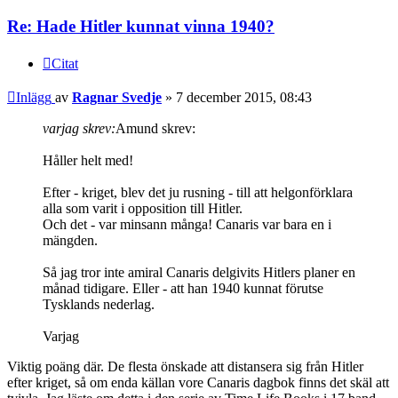
Re: Hade Hitler kunnat vinna 1940?
Citat
Inlägg
av
Ragnar Svedje
»
7 december 2015, 08:43
varjag skrev:
Amund skrev:
Håller helt med!
Efter - kriget, blev det ju rusning - till att helgonförklara
alla som varit i opposition till Hitler.
Och det - var minsann många! Canaris var bara en i
mängden.
Så jag tror inte amiral Canaris delgivits Hitlers planer en
månad tidigare. Eller - att han 1940 kunnat förutse
Tysklands nederlag.
Varjag
Viktig poäng där. De flesta önskade att distansera sig från Hitler
efter kriget, så om enda källan vore Canaris dagbok finns det skäl att