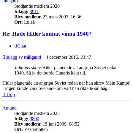
millgard
Stödjande medlem 2020
Inlägg:
3911
Blev medlem:
23 mars 2007, 16:36
Ort:
Luleå
Re: Hade Hitler kunnat vinna 1940?
Citat
Inlägg
av
millgard
»
4 december 2015, 23:47
Julianus skrev:
Hitler planerade att angripa Sovjet redan
1940. Så jo det borde Canaris känt till.
Hitler planerade att angripa Sovjet redan när han skrev Mein Kampf
- ingen kunde vara ovetande om vart han riktade sin håg.
Upp
Amund
Stödjande medlem 2023
Inlägg:
9800
Blev medlem:
15 juni 2009, 08:52
Ort:
Västerbotten