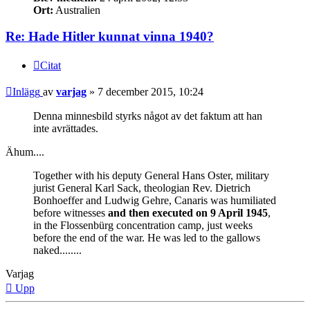
Ort:
Australien
Re: Hade Hitler kunnat vinna 1940?
Citat
Inlägg
av
varjag
»
7 december 2015, 10:24
Denna minnesbild styrks något av det faktum att han
inte avrättades.
Ähum....
Together with his deputy General Hans Oster, military
jurist General Karl Sack, theologian Rev. Dietrich
Bonhoeffer and Ludwig Gehre, Canaris was humiliated
before witnesses
and then executed on 9 April 1945
,
in the Flossenbürg concentration camp, just weeks
before the end of the war. He was led to the gallows
naked........
Varjag
Upp