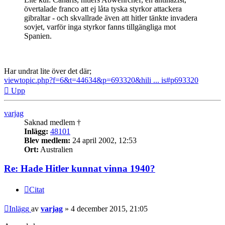
övertalade franco att ej låta tyska styrkor attackera
gibraltar - och skvallrade även att hitler tänkte invadera
sovjet, varför inga styrkor fanns tillgängliga mot
Spanien.
Har undrat lite över det där;
viewtopic.php?f=6&t=44634&p=693320&hili ... is#p693320
Upp
varjag
Saknad medlem †
Inlägg:
48101
Blev medlem:
24 april 2002, 12:53
Ort:
Australien
Re: Hade Hitler kunnat vinna 1940?
Citat
Inlägg
av
varjag
»
4 december 2015, 21:05