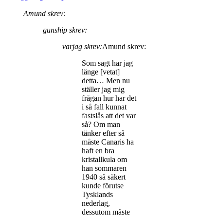
Amund skrev:
gunship skrev:
varjag skrev:
Amund skrev:
Som sagt har jag
länge [vetat]
detta… Men nu
ställer jag mig
frågan hur har det
i så fall kunnat
fastslås att det var
så? Om man
tänker efter så
måste Canaris ha
haft en bra
kristallkula om
han sommaren
1940 så säkert
kunde förutse
Tysklands
nederlag,
dessutom måste