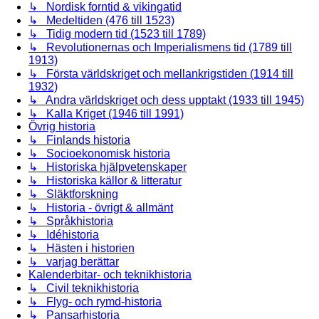
↳ Nordisk forntid & vikingatid
↳ Medeltiden (476 till 1523)
↳ Tidig modern tid (1523 till 1789)
↳ Revolutionernas och Imperialismens tid (1789 till
1913)
↳ Första världskriget och mellankrigstiden (1914 till
1932)
↳ Andra världskriget och dess upptakt (1933 till 1945)
↳ Kalla Kriget (1946 till 1991)
Övrig historia
↳ Finlands historia
↳ Socioekonomisk historia
↳ Historiska hjälpvetenskaper
↳ Historiska källor & litteratur
↳ Släktforskning
↳ Historia - övrigt & allmänt
↳ Språkhistoria
↳ Idéhistoria
↳ Hästen i historien
↳ varjag berättar
Kalenderbitar- och teknikhistoria
↳ Civil teknikhistoria
↳ Flyg- och rymd-historia
↳ Pansarhistoria