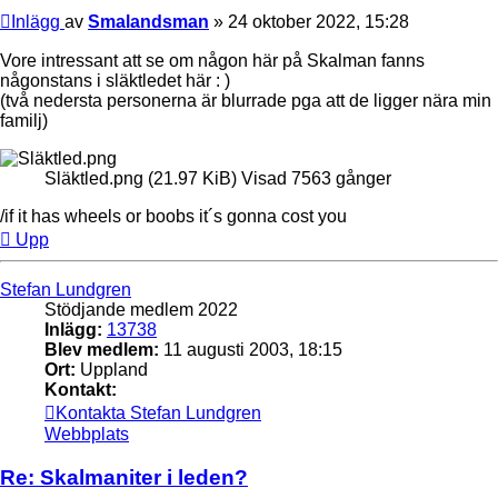
Inlägg
av
Smalandsman
»
24 oktober 2022, 15:28
Vore intressant att se om någon här på Skalman fanns
någonstans i släktledet här : )
(två nedersta personerna är blurrade pga att de ligger nära min
familj)
Släktled.png (21.97 KiB) Visad 7563 gånger
/if it has wheels or boobs it´s gonna cost you
Upp
Stefan Lundgren
Stödjande medlem 2022
Inlägg:
13738
Blev medlem:
11 augusti 2003, 18:15
Ort:
Uppland
Kontakt:
Kontakta Stefan Lundgren
Webbplats
Re: Skalmaniter i leden?