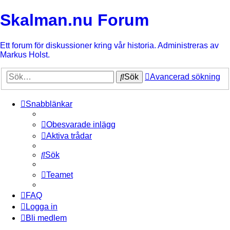
Skalman.nu Forum
Ett forum för diskussioner kring vår historia. Administreras av
Markus Holst.
Sök
Avancerad sökning
Snabblänkar
Obesvarade inlägg
Aktiva trådar
Sök
Teamet
FAQ
Logga in
Bli medlem