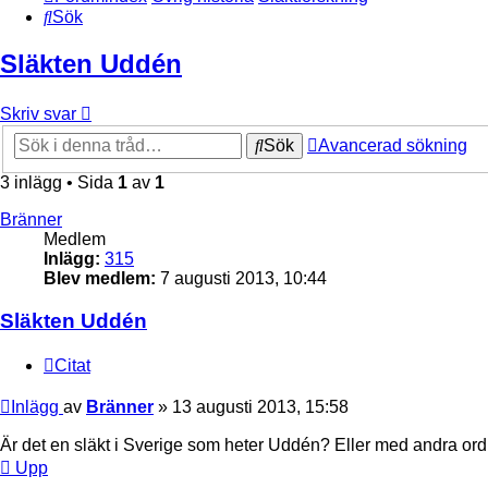
Sök
Släkten Uddén
Skriv svar
Sök
Avancerad sökning
3 inlägg • Sida
1
av
1
Bränner
Medlem
Inlägg:
315
Blev medlem:
7 augusti 2013, 10:44
Släkten Uddén
Citat
Inlägg
av
Bränner
»
13 augusti 2013, 15:58
Är det en släkt i Sverige som heter Uddén? Eller med andra ord
Upp