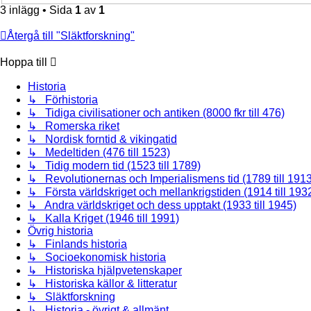
3 inlägg • Sida
1
av
1
Återgå till "Släktforskning"
Hoppa till
Historia
↳ Förhistoria
↳ Tidiga civilisationer och antiken (8000 fkr till 476)
↳ Romerska riket
↳ Nordisk forntid & vikingatid
↳ Medeltiden (476 till 1523)
↳ Tidig modern tid (1523 till 1789)
↳ Revolutionernas och Imperialismens tid (1789 till 1913
↳ Första världskriget och mellankrigstiden (1914 till 193
↳ Andra världskriget och dess upptakt (1933 till 1945)
↳ Kalla Kriget (1946 till 1991)
Övrig historia
↳ Finlands historia
↳ Socioekonomisk historia
↳ Historiska hjälpvetenskaper
↳ Historiska källor & litteratur
↳ Släktforskning
↳ Historia - övrigt & allmänt