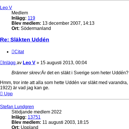
Leo V
Medlem
Inlägg:
119
Blev medlem:
13 december 2007, 14:13
Ort:
Södermanland
Re: Släkten Uddén
Citat
Inlägg
av
Leo V
»
15 augusti 2013, 00:04
Bränner skrev:
Är det en släkt i Sverige som heter Uddén?
Hmm, tror inte att alla som hette Uddén var släkt med varandra
1922) är vad jag kan ge.
Upp
Stefan Lundgren
Stödjande medlem 2022
Inlägg:
13751
Blev medlem:
11 augusti 2003, 18:15
Ort:
Uppland