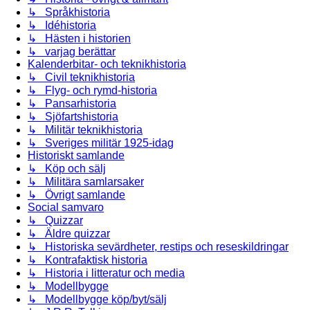
↳ Språkhistoria
↳ Idéhistoria
↳ Hästen i historien
↳ varjag berättar
Kalenderbitar- och teknikhistoria
↳ Civil teknikhistoria
↳ Flyg- och rymd-historia
↳ Pansarhistoria
↳ Sjöfartshistoria
↳ Militär teknikhistoria
↳ Sveriges militär 1925-idag
Historiskt samlande
↳ Köp och sälj
↳ Militära samlarsaker
↳ Övrigt samlande
Social samvaro
↳ Quizzar
↳ Äldre quizzar
↳ Historiska sevärdheter, restips och reseskildringar
↳ Kontrafaktisk historia
↳ Historia i litteratur och media
↳ Modellbygge
↳ Modellbygge köp/byt/sälj