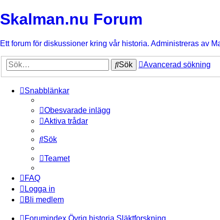
Skalman.nu Forum
Ett forum för diskussioner kring vår historia. Administreras av M
Sök
Avancerad sökning
Snabblänkar
Obesvarade inlägg
Aktiva trådar
Sök
Teamet
FAQ
Logga in
Bli medlem
Forumindex
Övrig historia
Släktforskning