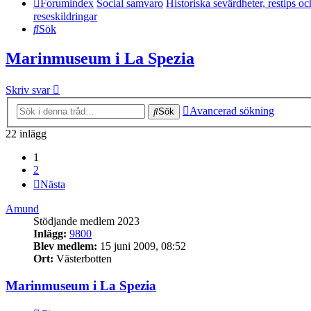
Forumindex
Social samvaro
Historiska sevärdheter, restips oc
reseskildringar
Sök
Marinmuseum i La Spezia
Skriv svar
Avancerad sökning
Sök
22 inlägg
1
2
Nästa
Amund
Stödjande medlem 2023
Inlägg:
9800
Blev medlem:
15 juni 2009, 08:52
Ort:
Västerbotten
Marinmuseum i La Spezia