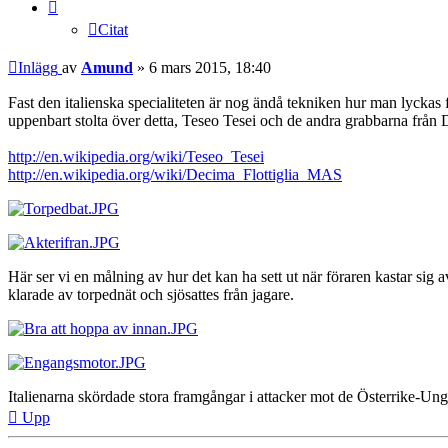
Citat
Inlägg
av
Amund
»
6 mars 2015, 18:40
Fast den italienska specialiteten är nog ändå tekniken hur man lyckas f
uppenbart stolta över detta, Teseo Tesei och de andra grabbarna från D
http://en.wikipedia.org/wiki/Teseo_Tesei
http://en.wikipedia.org/wiki/Decima_Flottiglia_MAS
Här ser vi en målning av hur det kan ha sett ut när föraren kastar s
klarade av torpednät och sjösattes från jagare.
Italienarna skördade stora framgångar i attacker mot de Österrike-Un
Upp