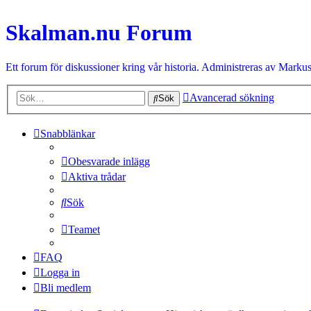
Skalman.nu Forum
Ett forum för diskussioner kring vår historia. Administreras av Markus
Avancerad sökning
Sök
Snabblänkar
Obesvarade inlägg
Aktiva trådar
Sök
Teamet
FAQ
Logga in
Bli medlem