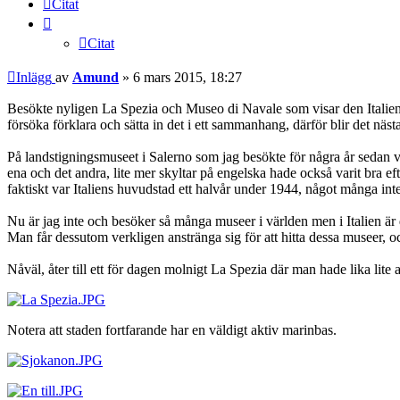
Citat
Citat
Inlägg
av
Amund
»
6 mars 2015, 18:27
Besökte nyligen La Spezia och Museo di Navale som visar den Italienska
försöka förklara och sätta in det i ett sammanhang, därför blir det nä
På landstigningsmuseet i Salerno som jag besökte för några år sedan v
ena och det andra, lite mer skyltar på engelska hade också varit bra ef
faktiskt var Italiens huvudstad ett halvår under 1944, något många inte 
Nu är jag inte och besöker så många museer i världen men i Italien ä
Man får dessutom verkligen anstränga sig för att hitta dessa museer, o
Nåväl, åter till ett för dagen molnigt La Spezia där man hade lika li
Notera att staden fortfarande har en väldigt aktiv marinbas.