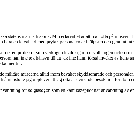
 statens marina historia. Min erfarenhet är att man ofta på museer i It
stan bara en kavalkad med prylar, personalen är hjälpsam och genuint int
ar det en professor som verkligen levde sig in i utställningen och som
tersom han inte tog hänsyn till att jag inte hann förstå mycket av hans t
känner till.
r de militära museerna alltid inom bevakat skyddsområde och personale
ch åtminstone jag upplever att jag ofta är den ende besökaren förutom e
te användning för solglasögon som en kamikazepilot har användning av en