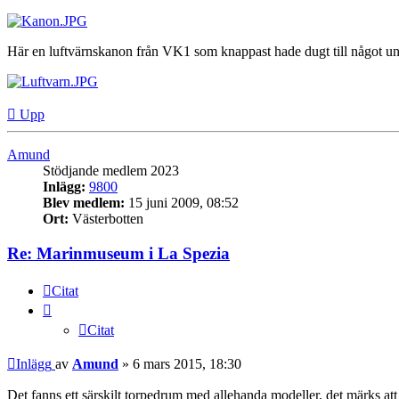
Här en luftvärnskanon från VK1 som knappast hade dugt till något 
Upp
Amund
Stödjande medlem 2023
Inlägg:
9800
Blev medlem:
15 juni 2009, 08:52
Ort:
Västerbotten
Re: Marinmuseum i La Spezia
Citat
Citat
Inlägg
av
Amund
»
6 mars 2015, 18:30
Det fanns ett särskilt torpedrum med allehanda modeller, det märks att 