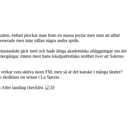
alien, enbart plockar man fram en massa prylar men utan att alltid
resserade men talar sällan några andra språk.
 entusiastiskt gick med och hade långa akademiska utläggningar om det
ankegångar, minns mest hans lokalpatriotiska stolthet över att Salerno
n verkar vara aktiva inom FM, men så är det kanske i många länder?
n skolklass nu senast i La Spezia.
 After landing checklist.