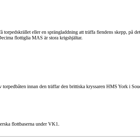
å torpedskrället eller en sprängladdning att träffa fiendens skepp, på de
ecima flottiglia MAS är stora krigshjältar.
ig av torpedbåten innan den träffar den brittiska kryssaren HMS York i
gerska flottbaserna under VK1.