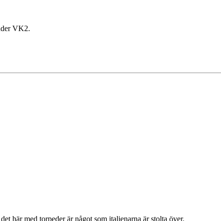
under VK2.
det här med torpeder är något som italienarna är stolta över.