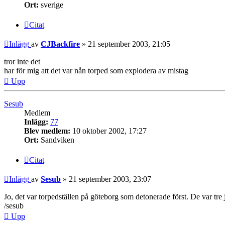
Ort:
sverige
Citat
Inlägg
av
CJBackfire
»
21 september 2003, 21:05
tror inte det
har för mig att det var nån torped som explodera av mistag
Upp
Sesub
Medlem
Inlägg:
77
Blev medlem:
10 oktober 2002, 17:27
Ort:
Sandviken
Citat
Inlägg
av
Sesub
»
21 september 2003, 23:07
Jo, det var torpedställen på göteborg som detonerade först. De var tre
/sesub
Upp