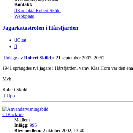
Kontakt:
Kontakta Robert Sköld
Webbplats
Jagarkatastrofen i Hårsfjärden
Citat
Inlägg
av
Robert Sköld
»
21 september 2003, 20:52
1941 sprängdes två jagare i Hårsfjärden, varav Klas Horn var den ena.
Mvh
Robert Sköld
Upp
CJBackfire
Medlem
Inlägg:
995
Blev medlem:
2 oktober 2002, 13:40