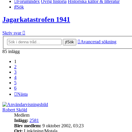
Forumindex
Övrig historia
Historiska källor & litteratur
Sök
Jagarkatastrofen 1941
Skriv svar
Avancerad sökning
Sök
85 inlägg
1
2
3
4
5
6
Nästa
Robert Sköld
Medlem
Inlägg:
2581
Blev medlem:
9 oktober 2002, 03:23
Ort:
Linköping/Motala