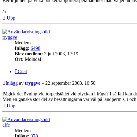
Beror ju helt på vilka böcker/rapporter/spekulationer man väljer att läsa
/a
Upp
tryggve
Medlem
Inlägg:
6498
Blev medlem:
2 juli 2003, 17:19
Ort:
Mölndal
Citat
Inlägg
av
tryggve
»
22 september 2003, 10:50
Pågick det övning vid torpedstället vid olyckan i fråga? I så fall kan de
Men en ganska stor del av besättningarna var väl på landpermis, i och 
Upp
affe
Medlem
Inlägg:
378