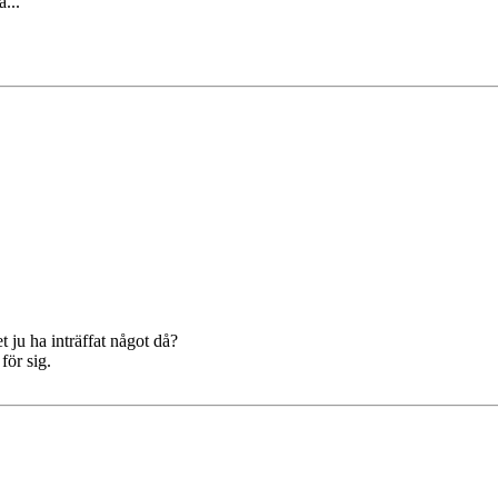
...
t ju ha inträffat något då?
för sig.