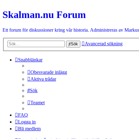
Skalman.nu Forum
Ett forum för diskussioner kring vår historia. Administreras av Markus
Avancerad sökning
Sök
Snabblänkar
Obesvarade inlägg
Aktiva trådar
Sök
Teamet
FAQ
Logga in
Bli medlem