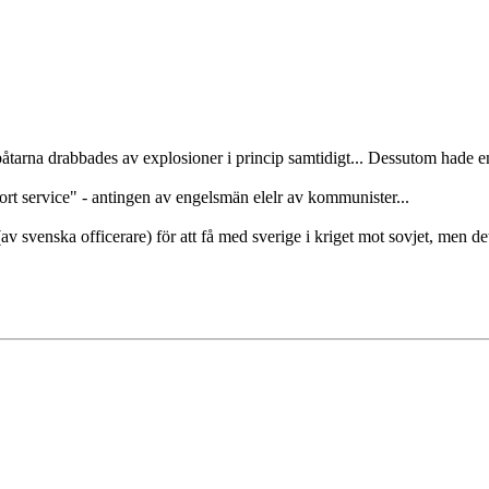
 båtarna drabbades av explosioner i princip samtidigt... Dessutom hade en
cort service" - antingen av engelsmän elelr av kommunister...
v svenska officerare) för att få med sverige i kriget mot sovjet, men det 