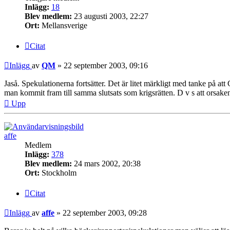
Inlägg:
18
Blev medlem:
23 augusti 2003, 22:27
Ort:
Mellansverige
Citat
Inlägg
av
QM
»
22 september 2003, 09:16
Jaså. Spekulationerna fortsätter. Det är litet märkligt med tanke på at
man kommit fram till samma slutsats som krigsrätten. D v s att orsaken
Upp
affe
Medlem
Inlägg:
378
Blev medlem:
24 mars 2002, 20:38
Ort:
Stockholm
Citat
Inlägg
av
affe
»
22 september 2003, 09:28