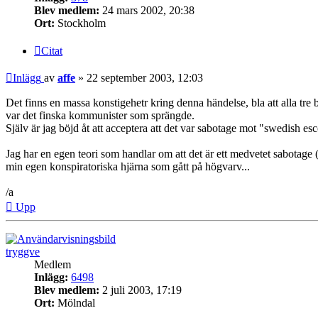
Blev medlem:
24 mars 2002, 20:38
Ort:
Stockholm
Citat
Inlägg
av
affe
»
22 september 2003, 12:03
Det finns en massa konstigehetr kring denna händelse, bla att alla tre
var det finska kommunister som sprängde.
Själv är jag böjd åt att acceptera att det var sabotage mot "swedish es
Jag har en egen teori som handlar om att det är ett medvetet sabotage (a
min egen konspiratoriska hjärna som gått på högvarv...
/a
Upp
tryggve
Medlem
Inlägg:
6498
Blev medlem:
2 juli 2003, 17:19
Ort:
Mölndal