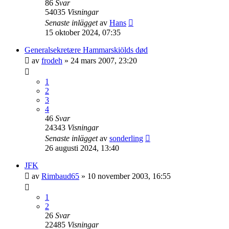
86
Svar
54035
Visningar
Senaste inlägget
av
Hans
15 oktober 2024, 07:35
Generalsekretære Hammarskiölds død
av
frodeh
» 24 mars 2007, 23:20
1
2
3
4
46
Svar
24343
Visningar
Senaste inlägget
av
sonderling
26 augusti 2024, 13:40
JFK
av
Rimbaud65
» 10 november 2003, 16:55
1
2
26
Svar
22485
Visningar