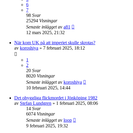
6
7
98
Svar
25294
Visningar
Senaste inlägget
av
a81
12 mars 2025, 21:32
När kom UK på att imperiet skulle skrotas?
av
koroshiya
» 7 februari 2025, 18:12
1
2
20
Svar
8020
Visningar
Senaste inlägget
av
koroshiya
10 februari 2025, 14:44
Det ohyggliga flickmordet i Jönköping 1982
av
Stefan Lundgren
» 1 februari 2025, 08:06
14
Svar
6074
Visningar
Senaste inlägget
av
loop
9 februari 2025, 19:32