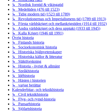
↳ Nordisk forntid & vikingatid
↳ Medeltiden (476 till 1523)
↳ Tidig modern tid (1523 till 1789)
↳ Revolutionernas och Imperialismens tid (1789 till 1913)
↳ Första världskriget och mellankrigstiden (1914 till 1932)
↳ Andra världskriget och dess upptakt (1933 till 1945)
↳ Kalla Kriget (1946 till 1991)
Övrig historia
↳ Finlands historia
↳ Socioekonomisk historia
↳ Historiska hjälpvetenskaper
↳ Historiska källor & litteratur
↳ Släktforskning
↳ Historia - övrigt & allmänt
↳ Språkhistoria
↳ Idéhistoria
↳ Hästen i historien
↳ varjag berättar
Kalenderbitar- och teknikhistoria
↳ Civil teknikhistoria
↳ Flyg- och rymd-historia
↳ Pansarhistoria
↳ Sjöfartshistoria