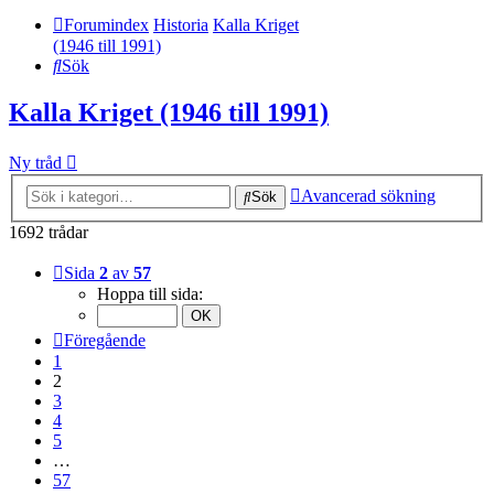
Forumindex
Historia
Kalla Kriget
(1946 till 1991)
Sök
Kalla Kriget (1946 till 1991)
Ny tråd
Avancerad sökning
Sök
1692 trådar
Sida
2
av
57
Hoppa till sida:
Föregående
1
2
3
4
5
…
57