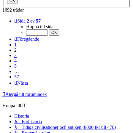
1692 trådar
Sida
2
av
57
Hoppa till sida:
Föregående
1
2
3
4
5
…
57
Nästa
Återgå till forumindex
Hoppa till
Historia
↳ Förhistoria
↳ Tidiga civilisationer och antiken (8000 fkr till 476)
↳ Romerska riket