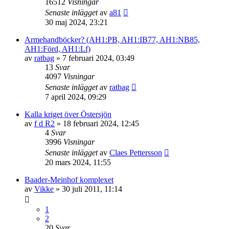
16512
Visningar
Senaste inlägget
av
a81
30 maj 2024, 23:21
Armehandböcker? (AH1:PB, AH1:IB77, AH1:NB85,
AH1:Förd, AH1:Lf)
av
ratbag
» 7 februari 2024, 03:49
13
Svar
4097
Visningar
Senaste inlägget
av
ratbag
7 april 2024, 09:29
Kalla kriget över Östersjön
av
f d R2
» 18 februari 2024, 12:45
4
Svar
3996
Visningar
Senaste inlägget
av
Claes Pettersson
20 mars 2024, 11:55
Baader-Meinhof komplexet
av
Vikke
» 30 juli 2011, 11:14
1
2
20
Svar