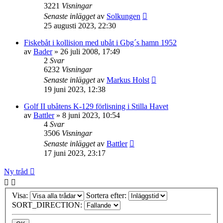
3221
Visningar
Senaste inlägget
av
Solkungen
25 augusti 2023, 22:30
Fiskebåt i kollision med ubåt i Gbg´s hamn 1952
av
Bader
» 26 juli 2008, 17:49
2
Svar
6232
Visningar
Senaste inlägget
av
Markus Holst
19 juni 2023, 12:38
Golf II ubåtens K-129 förlisning i Stilla Havet
av
Battler
» 8 juni 2023, 10:54
4
Svar
3506
Visningar
Senaste inlägget
av
Battler
17 juni 2023, 23:17
Ny tråd
Visa:
Sortera efter:
SORT_DIRECTION: