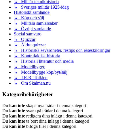
↳ Militär teknikhistoria
↳ Sveriges militär 1925-idag
Historiskt samlande
↳ Köp och sälj
↳ Militära samlarsaker
↳ Övrigt samlande
Social samvaro
↳ Quizzar
↳ Äldre quizzar
↳ Historiska sevärdheter, restips och reseskildringar
↳ Kontrafaktisk historia
↳ Historia i litteratur och media
↳ Modellbygge
↳ Modellbygge köp/byt/sälj
↳ J.R.R. Tolkien
↳ Om Skalman.nu
Kategoribehörigheter
Du
kan inte
skapa nya trådar i denna kategori
Du
kan inte
svara på trådar i denna kategori
Du
kan inte
redigera dina inlägg i denna kategori
Du
kan inte
ta bort dina inlägg i denna kategori
Du
kan inte
bifoga filer i denna kategori