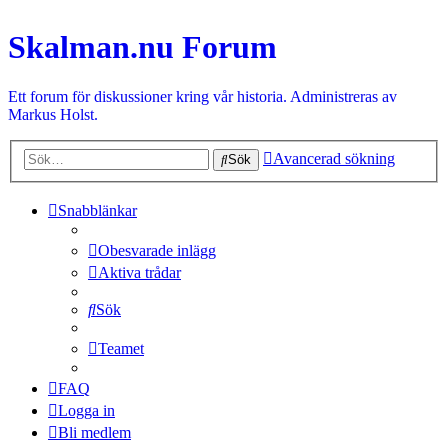
Skalman.nu Forum
Ett forum för diskussioner kring vår historia. Administreras av
Markus Holst.
Avancerad sökning
Sök
Snabblänkar
Obesvarade inlägg
Aktiva trådar
Sök
Teamet
FAQ
Logga in
Bli medlem