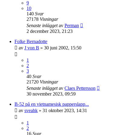
9
10
140
Svar
27178
Visningar
Senaste inlägget
av
Perman
2 december 2023, 21:23
Folke Bernadotte
av
J von B
» 30 juni 2002, 15:50
1
2
3
40
Svar
21720
Visningar
Senaste inlägget
av
Claes Pettersson
30 november 2023, 09:59
B-52 på en vietnamesisk papperslapp...
av
sveahk
» 31 oktober 2023, 14:31
1
2
16
Svar