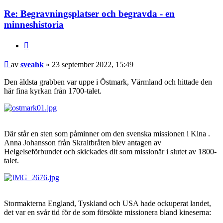
Re: Begravningsplatser och begravda - en
minneshistoria
Citat
Inlägg
av
sveahk
»
23 september 2022, 15:49
Den äldsta grabben var uppe i Östmark, Värmland och hittade den
här fina kyrkan från 1700-talet.
Där står en sten som påminner om den svenska missionen i Kina .
Anna Johansson från Skraltbråten blev antagen av
Helgelseförbundet och skickades dit som missionär i slutet av 1800-
talet.
Stormakterna England, Tyskland och USA hade ockuperat landet,
det var en svår tid för de som försökte missionera bland kineserna: