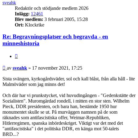
sveahk
Redaktör och stödjande medlem 2026
Inlägg:
12461
Blev medlem:
3 februari 2005, 15:28
Ort:
Klockrike
Re: Begravningsplatser och begravda - en
minneshistoria
Citat
Inlägg
av
sveahk
»
17 november 2021, 17:25
Sista svängen, kyrkogårdsväder, sol och kall blåst, från alla håll - lite
Malmöväder som jag minns det!
Och där har vi prunkstycket, vid huvudingången - "Gedenkstätte der
Sozialisten". Muromgärdad rondell, i mitten en stor sten. Wilhelm
Pieck, DDR presidenten, och bara han, bestämde 1950 hur
monumentet skulle se ut. På murväggen namnen på de som
räknades som antifascistiska offer, Weimar-Republiken,
Hitlerregimen, spanska inbördeskriget. Viktigt var det med det
"antifascistiska" i det politiska DDR, en känga mot 50-talets
BRD...?