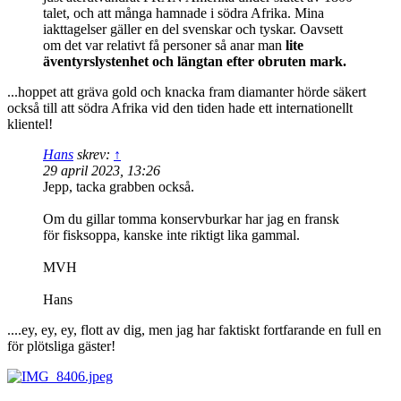
talet, och att många hamnade i södra Afrika. Mina
iakttagelser gäller en del svenskar och tyskar. Oavsett
om det var relativt få personer så anar man
lite
äventyrslystenhet och längtan efter obruten mark.
...hoppet att gräva gold och knacka fram diamanter hörde säkert
också till att södra Afrika vid den tiden hade ett internationellt
klientel!
Hans
skrev:
↑
29 april 2023, 13:26
Jepp, tacka grabben också.
Om du gillar tomma konservburkar har jag en fransk
för fisksoppa, kanske inte riktigt lika gammal.
MVH
Hans
....ey, ey, ey, flott av dig, men jag har faktiskt fortfarande en full en
för plötsliga gäster!