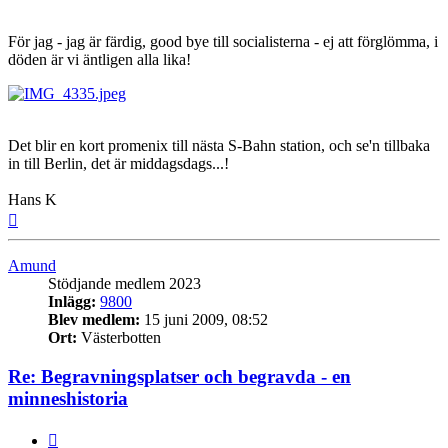
För jag - jag är färdig, good bye till socialisterna - ej att förglömma, i
döden är vi äntligen alla lika!
Det blir en kort promenix till nästa S-Bahn station, och se'n tillbaka
in till Berlin, det är middagsdags...!
Hans K
Upp
Amund
Stödjande medlem 2023
Inlägg:
9800
Blev medlem:
15 juni 2009, 08:52
Ort:
Västerbotten
Re: Begravningsplatser och begravda - en
minneshistoria
Citat