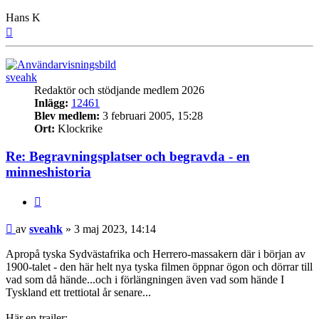
Hans K
Upp
sveahk
Redaktör och stödjande medlem 2026
Inlägg:
12461
Blev medlem:
3 februari 2005, 15:28
Ort:
Klockrike
Re: Begravningsplatser och begravda - en
minneshistoria
Citat
Inlägg
av
sveahk
»
3 maj 2023, 14:14
Apropå tyska Sydvästafrika och Herrero-massakern där i början av
1900-talet - den här helt nya tyska filmen öppnar ögon och dörrar till
vad som då hände...och i förlängningen även vad som hände I
Tyskland ett trettiotal år senare...
Här en trailer: