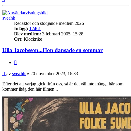
sveahk
Redaktör och stödjande medlem 2026
Inlägg:
12461
Blev medlem:
3 februari 2005, 15:28
Ort:
Klockrike
Ulla Jacobsson...Hon dansade en sommar
Citat
Inlägg
av
sveahk
»
20 november 2023, 16:33
Efter det att varjag gick ifrån oss, så är det väl inte många här som
kommer ihåg den här filmen...