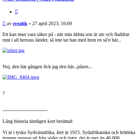
Citat
Inlägg
av
sveahk
»
27 april 2023, 16:09
Ett kan man vara säker på - när min äldsta son är ute och fladdrar
runt i all herrans länder, så inte tar han med hem en så'n här...
Nej, den här gången fick jag den här...påsen...
?
-----------------------------
Lång historia tämligen kort berättad:
Vi är i tyska Sydvästafrika, året är 1915. Sydafrikanska och brittiska
trupper pressar på från söder och öster, det är mer än 40.000