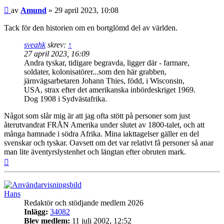
Inlägg
av
Amund
»
29 april 2023, 10:08
Tack för den historien om en bortglömd del av världen.
sveahk
skrev:
↑
27 april 2023, 16:09
Andra tyskar, tidigare begravda, ligger där - farmare,
soldater, kolonisatörer...som den här grabben,
järnvägsarbetaren Johann Thies, född, i Wisconsin,
USA, strax efter det amerikanska inbördeskriget 1969.
Dog 1908 i Sydvästafrika.
Något som slår mig är att jag ofta stött på personer som just
återutvandrat FRÅN Amerika under slutet av 1800-talet, och att
många hamnade i södra Afrika. Mina iakttagelser gäller en del
svenskar och tyskar. Oavsett om det var relativt få personer så anar
man lite äventyrslystenhet och längtan efter obruten mark.
Upp
Hans
Redaktör och stödjande medlem 2026
Inlägg:
34082
Blev medlem:
11 juli 2002, 12:52