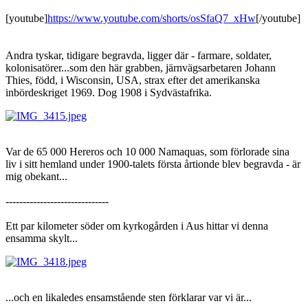
[youtube]
https://www.youtube.com/shorts/osSfaQ7_xHw
[/youtube]
Andra tyskar, tidigare begravda, ligger där - farmare, soldater,
kolonisatörer...som den här grabben, järnvägsarbetaren Johann
Thies, född, i Wisconsin, USA, strax efter det amerikanska
inbördeskriget 1969. Dog 1908 i Sydvästafrika.
Var de 65 000 Hereros och 10 000 Namaquas, som förlorade sina
liv i sitt hemland under 1900-talets första årtionde blev begravda - är
mig obekant...
------------------------------
Ett par kilometer söder om kyrkogården i Aus hittar vi denna
ensamma skylt...
...och en likaledes ensamstående sten förklarar var vi är...