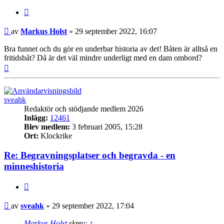
Citat
Inlägg
av
Markus Holst
»
29 september 2022, 16:07
Bra funnet och du gör en underbar historia av det! Båten är alltså en
fritidsbåt? Då är det väl mindre underligt med en dam ombord?
Upp
sveahk
Redaktör och stödjande medlem 2026
Inlägg:
12461
Blev medlem:
3 februari 2005, 15:28
Ort:
Klockrike
Re: Begravningsplatser och begravda - en
minneshistoria
Citat
Inlägg
av
sveahk
»
29 september 2022, 17:04
Markus Holst
skrev:
↑