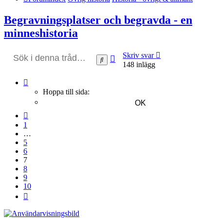
Begravningsplatser och begravda - en
minneshistoria
Skriv svar
Avancerad
Sök
148 inlägg
sökning
Sida
7
Hoppa till sida:
av
10
Föregående
1
…
5
6
7
8
9
10
Nästa