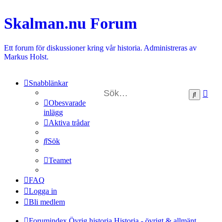
Skalman.nu Forum
Ett forum för diskussioner kring vår historia. Administreras av
Markus Holst.
Snabblänkar
Ava
Sök
sök
Obesvarade
inlägg
Aktiva trådar
Sök
Teamet
FAQ
Logga in
Bli medlem
Forumindex
Övrig historia
Historia - övrigt & allmänt