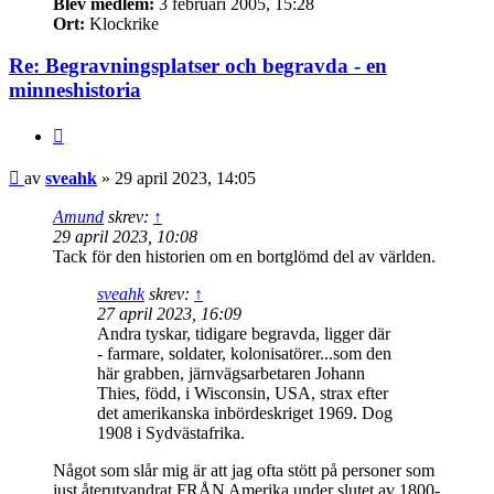
Blev medlem:
3 februari 2005, 15:28
Ort:
Klockrike
Re: Begravningsplatser och begravda - en
minneshistoria
Citat
Inlägg
av
sveahk
»
29 april 2023, 14:05
Amund
skrev:
↑
29 april 2023, 10:08
Tack för den historien om en bortglömd del av världen.
sveahk
skrev:
↑
27 april 2023, 16:09
Andra tyskar, tidigare begravda, ligger där
- farmare, soldater, kolonisatörer...som den
här grabben, järnvägsarbetaren Johann
Thies, född, i Wisconsin, USA, strax efter
det amerikanska inbördeskriget 1969. Dog
1908 i Sydvästafrika.
Något som slår mig är att jag ofta stött på personer som
just återutvandrat FRÅN Amerika under slutet av 1800-