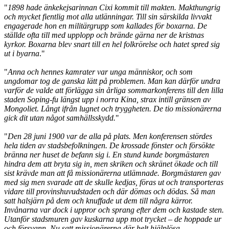
"
1898 hade änkekejsarinnan Cixi kommit till makten. Makthungrig
och mycket fientlig mot alla utlänningar. Till sin särskilda livvakt
engagerade hon en militärgrupp som kallades för boxarna. De
ställde ofta till med upplopp och brände gärna ner de kristnas
kyrkor. Boxarna blev snart till en hel folkrörelse och hatet spred sig
ut i byarna
."
"
Anna och hennes kamrater var unga människor, och som
ungdomar tog de ganska lätt på problemen. Man kan därför undra
varför de valde att förlägga sin årliga sommarkonferens till den lilla
staden Soping-fu längst upp i norra Kina, strax intill gränsen av
Mongoliet. Långt ifrån lugnet och tryggheten. De tio missionärerna
gick dit utan något samhällsskydd.
"
"
Den 28 juni 1900 var de alla på plats. Men konferensen stördes
hela tiden av stadsbefolkningen. De krossade fönster och försökte
bränna ner huset de befann sig i. En stund kunde borgmästaren
hindra dem att bryta sig in, men skriken och skränet ökade och till
sist krävde man att få missionärerna utlämnade. Borgmästaren gav
med sig men svarade att de skulle kedjas, föras ut och transporteras
vidare till provinshuvudstaden och där dömas och dödas. Så man
satt halsjärn på dem och knuffade ut dem till några kärror.
Invånarna var dock i uppror och sprang efter dem och kastade sten.
Utanför stadsmuren gav kuskarna upp mot trycket – de hoppade ur
och försvann. Nu satt missionärerna där helt hjälplösa.