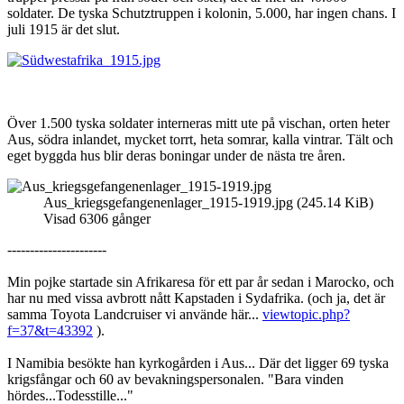
soldater. De tyska Schutztruppen i kolonin, 5.000, har ingen chans. I
juli 1915 är det slut.
Över 1.500 tyska soldater interneras mitt ute på vischan, orten heter
Aus, södra inlandet, mycket torrt, heta somrar, kalla vintrar. Tält och
eget byggda hus blir deras boningar under de nästa tre åren.
Aus_kriegsgefangenenlager_1915-1919.jpg (245.14 KiB)
Visad 6306 gånger
----------------------
Min pojke startade sin Afrikaresa för ett par år sedan i Marocko, och
har nu med vissa avbrott nått Kapstaden i Sydafrika. (och ja, det är
samma Toyota Landcruiser vi använde här...
viewtopic.php?
f=37&t=43392
).
I Namibia besökte han kyrkogården i Aus... Där det ligger 69 tyska
krigsfångar och 60 av bevakningspersonalen. "Bara vinden
hördes...Todesstille..."