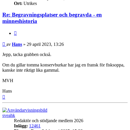
Ort:
Utrikes
Re: Begravningsplatser och begravda - en
minneshistoria
Citat
Inlägg
av
Hans
»
29 april 2023, 13:26
Jepp, tacka grabben också.
Om du gillar tomma konservburkar har jag en fransk för fisksoppa,
kanske inte riktigt lika gammal.
MVH
Hans
Upp
sveahk
Redaktör och stödjande medlem 2026
Inlägg:
12461