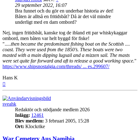
29 september 2022, 16:07
Bra funnet och du gör en underbar historia av det!
Båten är alltså en fritidsbåt? Då är det väl mindre
underligt med en dam ombord?
Nej, ingen fritidsbåt, kanske tog de ibland ett par whiskykaggar
ombord, men båten var helt byggd för fiske!
".....
then became the predominant fishing boat on the Scottish ....
coast. They were used from the 1850’s. These boats were two
masted with a main dipping lugsail and a mizzen sail. The masts
were set quite far forward and aft to release a good working space.
"
https://www.shipsnostalgia.com/threads/ ... es.299607/
Hans K
Upp
sveahk
Redaktör och stödjande medlem 2026
Inlägg:
12461
Blev medlem:
3 februari 2005, 15:28
Ort:
Klockrike
War Cemetery Aus Namibia