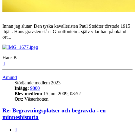
Innan jag slutar. Den tyska kavalleristen Paul Steidter törstade 1915
ihjäl . Hans gravsten står i Grootfontein - själv vilar han på okänd
ort...
Hans K
Upp
Amund
Stödjande medlem 2023
Inlägg:
9800
Blev medlem:
15 juni 2009, 08:52
Ort:
Västerbotten
Re: Begravningsplatser och begravda - en
minneshistoria
Citat