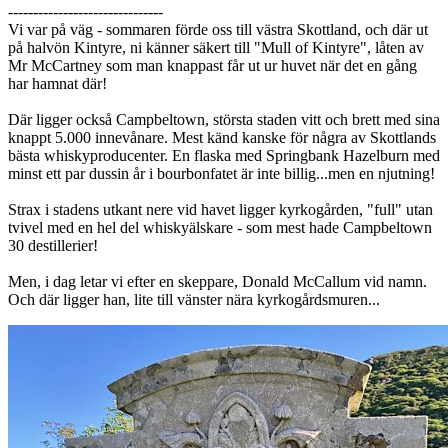
-------------------------------
Vi var på väg - sommaren förde oss till västra Skottland, och där ut
på halvön Kintyre, ni känner säkert till "Mull of Kintyre", låten av
Mr McCartney som man knappast får ut ur huvet när det en gång
har hamnat där!
Där ligger också Campbeltown, största staden vitt och brett med sina
knappt 5.000 innevånare. Mest känd kanske för några av Skottlands
bästa whiskyproducenter. En flaska med Springbank Hazelburn med
minst ett par dussin år i bourbonfatet är inte billig...men en njutning!
Strax i stadens utkant nere vid havet ligger kyrkogården, "full" utan
tvivel med en hel del whiskyälskare - som mest hade Campbeltown
30 destillerier!
Men, i dag letar vi efter en skeppare, Donald McCallum vid namn.
Och där ligger han, lite till vänster nära kyrkogårdsmuren...