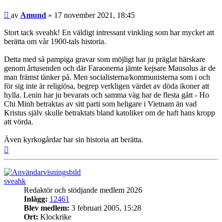
Inlägg
av
Amund
»
17 november 2021, 18:45
Stort tack sveahk! En väldigt intressant vinkling som har mycket att
berätta om vår 1900-tals historia.
Detta med så pampiga gravar som möjligt har ju präglat härskare
genom årtusenden och där Faraonerna jämte kejsare Mausolus är de
man främst tänker på. Men socialisterna/kommunisterna som i och
för sig inte är religiösa, begrep verkligen värdet av döda ikoner att
hylla. Lenin har ju bevarats och samma väg har de flesta gått - Ho
Chi Minh betraktas av sitt parti som heligare i Vietnam än vad
Kristus själv skulle betraktats bland katoliker om de haft hans kropp
att vörda.
Även kyrkogårdar har sin historia att berätta.
Upp
sveahk
Redaktör och stödjande medlem 2026
Inlägg:
12461
Blev medlem:
3 februari 2005, 15:28
Ort:
Klockrike