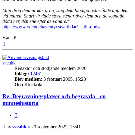
Man drog dem ur kärrorna, slog dem blodiga och ställde upp dem
vid muren. Snart virvlade stora stenar över dem och de segnade
döda ner, den ene efter den andre
."
https://www.odenochaventyr.se/artiklar/ ... till-dods/
Hans K
Upp
sveahk
Redaktör och stödjande medlem 2026
Inlägg:
12461
Blev medlem:
3 februari 2005, 15:28
Ort:
Klockrike
Re: Begravningsplatser och begravda - en
minneshistoria
Citat
Inlägg
av
sveahk
»
29 september 2022, 15:41