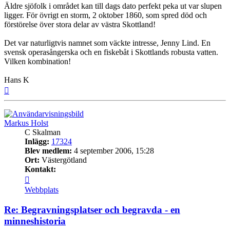
Äldre sjöfolk i området kan till dags dato perfekt peka ut var slupen
ligger. För övrigt en storm, 2 oktober 1860, som spred död och
förstörelse över stora delar av västra Skottland!
Det var naturligtvis namnet som väckte intresse, Jenny Lind. En
svensk operasångerska och en fiskebåt i Skottlands robusta vatten.
Vilken kombination!
Hans K
Upp
Markus Holst
C Skalman
Inlägg:
17324
Blev medlem:
4 september 2006, 15:28
Ort:
Västergötland
Kontakt:
Kontakta
Markus
Webbplats
Holst
Re: Begravningsplatser och begravda - en
minneshistoria