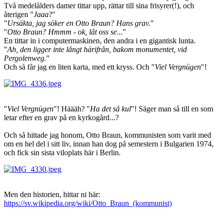
Två medelålders damer tittar upp, rättar till sina frisyrer(!), och
återigen "
Jaaa
?"
"
Ursäkta, jag söker en Otto Braun? Hans grav.
"
"
Otto Braun? Hmmm - ok, låt oss se
..."
En tittar in i computermaskinen, den andra i en gigantisk lunta.
"
Ah, den ligger inte långt härifrån, bakom monumentet, vid
Pergolenweg.
"
Och så får jag en liten karta, med ett kryss. Och "
Viel Vergnügen
"!
"
Viel Vergnügen
"! Häääh? "
Ha det så kul
"! Säger man så till en som
letar efter en grav på en kyrkogård...?
Och så hittade jag honom, Otto Braun, kommunisten som varit med
om en hel del i sitt liv, innan han dog på semestern i Bulgarien 1974,
och fick sin sista viloplats här i Berlin.
Men den historien, hittar ni här:
https://sv.wikipedia.org/wiki/Otto_Braun_(kommunist)