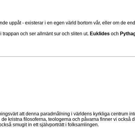
de uppåt - existerar i en egen värld bortom vår, eller om de en
l i trappan och ser allmänt sur och sliten ut.
Euklides
och
Pytha
kningsvärt att denna paradmålning i världens kyrkliga centrum int
de kristna filosoferna, teologerna och påvarna finner vi också d
ckså smugit in ett självporträtt i folksamlingen.