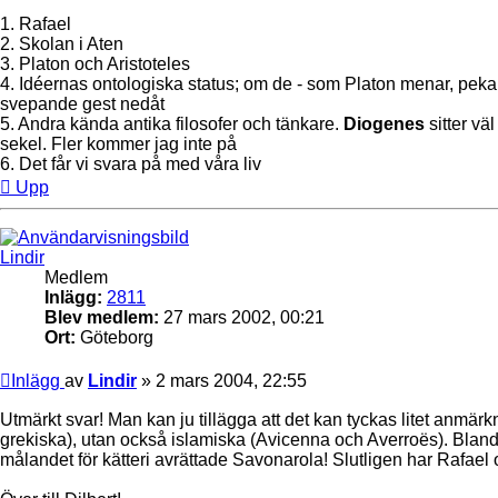
1. Rafael
2. Skolan i Aten
3. Platon och Aristoteles
4. Idéernas ontologiska status; om de - som Platon menar, pekan
svepande gest nedåt
5. Andra kända antika filosofer och tänkare.
Diogenes
sitter vä
sekel. Fler kommer jag inte på
6. Det får vi svara på med våra liv
Upp
Lindir
Medlem
Inlägg:
2811
Blev medlem:
27 mars 2002, 00:21
Ort:
Göteborg
Inlägg
av
Lindir
»
2 mars 2004, 22:55
Utmärkt svar! Man kan ju tillägga att det kan tyckas litet anmär
grekiska), utan också islamiska (Avicenna och Averroës). Bland 
målandet för kätteri avrättade Savonarola! Slutligen har Rafael o