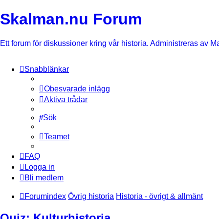
Skalman.nu Forum
Ett forum för diskussioner kring vår historia. Administreras av M
Snabblänkar
Obesvarade inlägg
Aktiva trådar
Sök
Teamet
FAQ
Logga in
Bli medlem
Forumindex
Övrig historia
Historia - övrigt & allmänt
Quiz: Kulturhistoria