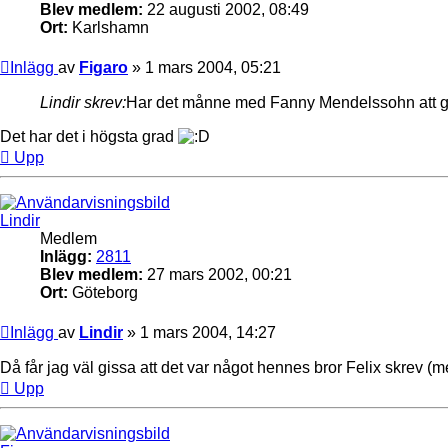
Blev medlem:
22 augusti 2002, 08:49
Ort:
Karlshamn
Inlägg
av
Figaro
»
1 mars 2004, 05:21
Lindir skrev:
Har det månne med Fanny Mendelssohn att 
Det har det i högsta grad
Upp
Lindir
Medlem
Inlägg:
2811
Blev medlem:
27 mars 2002, 00:21
Ort:
Göteborg
Inlägg
av
Lindir
»
1 mars 2004, 14:27
Då får jag väl gissa att det var något hennes bror Felix skrev (men
Upp