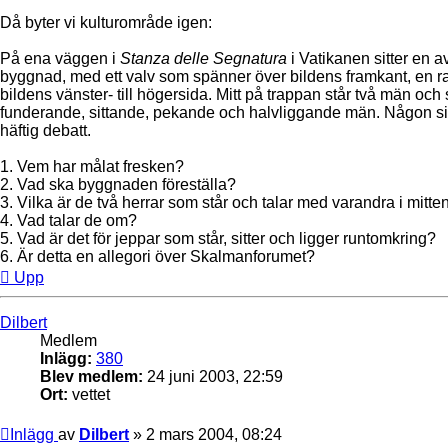
Då byter vi kulturområde igen:
På ena väggen i
Stanza delle Segnatura
i Vatikanen sitter en a
byggnad, med ett valv som spänner över bildens framkant, en ra
bildens vänster- till högersida. Mitt på trappan står två män oc
funderande, sittande, pekande och halvliggande män. Någon sitt
häftig debatt.
1. Vem har målat fresken?
2. Vad ska byggnaden föreställa?
3. Vilka är de två herrar som står och talar med varandra i mitte
4. Vad talar de om?
5. Vad är det för jeppar som står, sitter och ligger runtomkring?
6. Är detta en allegori över Skalmanforumet?
Upp
Dilbert
Medlem
Inlägg:
380
Blev medlem:
24 juni 2003, 22:59
Ort:
vettet
Inlägg
av
Dilbert
»
2 mars 2004, 08:24