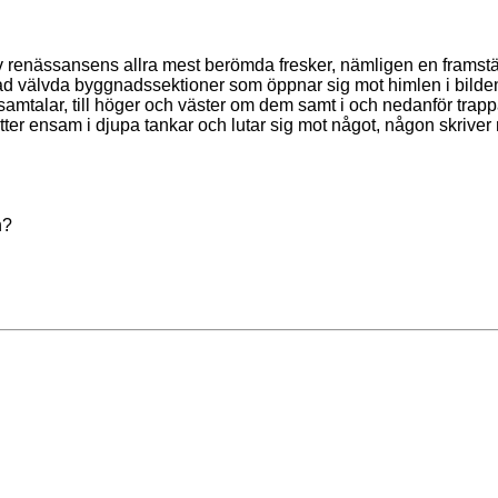
v renässansens allra mest berömda fresker, nämligen en framställ
d välvda byggnadssektioner som öppnar sig mot himlen i bildens
h samtalar, till höger och väster om dem samt i och nedanför trap
er ensam i djupa tankar och lutar sig mot något, någon skriver 
n?