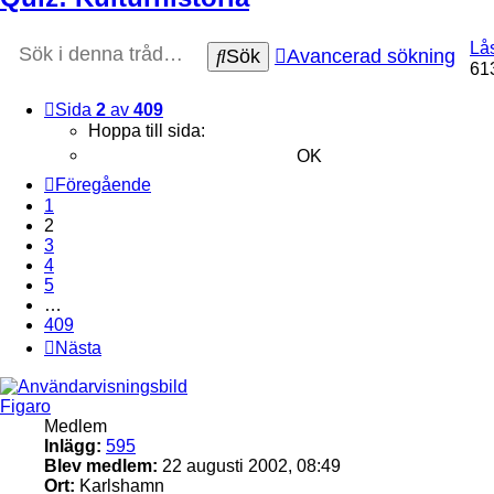
Lå
Sök
Avancerad sökning
61
Sida
2
av
409
Hoppa till sida:
Föregående
1
2
3
4
5
…
409
Nästa
Figaro
Medlem
Inlägg:
595
Blev medlem:
22 augusti 2002, 08:49
Ort:
Karlshamn