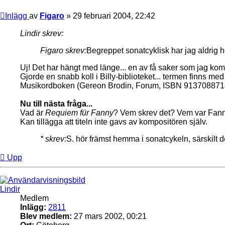
Inlägg
av
Figaro
»
29 februari 2004, 22:42
Lindir skrev:
Figaro skrev:
Begreppet sonatcyklisk har jag aldrig hö
Uj! Det har hängt med länge... en av få saker som jag ko
Gjorde en snabb koll i Billy-biblioteket... termen finns m
Musikordboken (Gereon Brodin, Forum, ISBN 9137088718
Nu till nästa fråga...
Vad är
Requiem für Fanny
? Vem skrev det? Vem var Fan
Kan tillägga att titeln inte gavs av kompositören själv.
* skrev:
S. hör främst hemma i sonatcykeln, särskilt 
Upp
Lindir
Medlem
Inlägg:
2811
Blev medlem:
27 mars 2002, 00:21