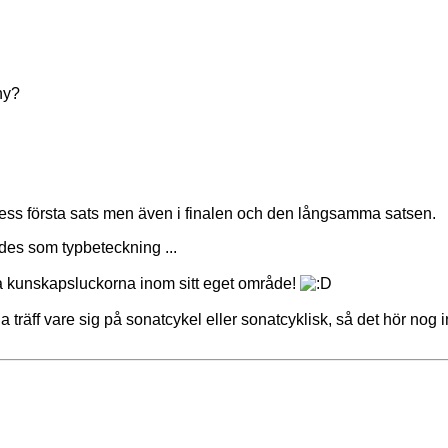
ny?
dess första sats men även i finalen och den långsamma satsen.
ändes som typbeteckning ...
hitta kunskapsluckorna inom sitt eget område!
 träff vare sig på sonatcykel eller sonatcyklisk, så det hör nog in