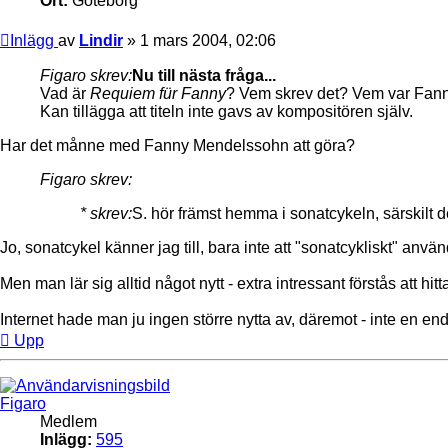
Ort:
Göteborg
Inlägg
av
Lindir
»
1 mars 2004, 02:06
Figaro skrev:
Nu till nästa fråga...
Vad är
Requiem für Fanny
? Vem skrev det? Vem var Fan
Kan tillägga att titeln inte gavs av kompositören själv.
Har det månne med Fanny Mendelssohn att göra?
Figaro skrev:
* skrev:
S. hör främst hemma i sonatcykeln, särskilt 
Jo, sonatcykel känner jag till, bara inte att "sonatcykliskt" anv
Men man lär sig alltid något nytt - extra intressant förstås att 
Internet hade man ju ingen större nytta av, däremot - inte en enda
Upp
Figaro
Medlem
Inlägg:
595