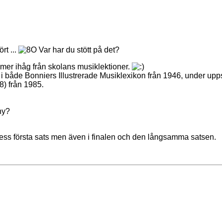
rt ...
Var har du stött på det?
mmer ihåg från skolans musiklektioner.
ed i både Bonniers Illustrerade Musiklexikon från 1946, under up
) från 1985.
ny?
dess första sats men även i finalen och den långsamma satsen.