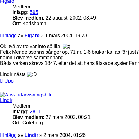
Figaro
Medlem
Inlägg:
595
Blev medlem:
22 augusti 2002, 08:49
Ort:
Karlshamn
Inlägg
av
Figaro
»
1 mars 2004, 19:23
Ok, två av tre var inte så illa.
Felix Mendelssohns sånger op. 71 nr. 1-6 brukar kallas för just
namn i diverse sammanhang.
Båda verken skrevs 1847, efter det att hans älskade syster Fan
Lindir nästa
Upp
Lindir
Medlem
Inlägg:
2811
Blev medlem:
27 mars 2002, 00:21
Ort:
Göteborg
Inlägg
av
Lindir
»
2 mars 2004, 01:26