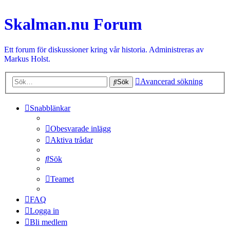
Skalman.nu Forum
Ett forum för diskussioner kring vår historia. Administreras av
Markus Holst.
Avancerad sökning
Sök
Snabblänkar
Obesvarade inlägg
Aktiva trådar
Sök
Teamet
FAQ
Logga in
Bli medlem