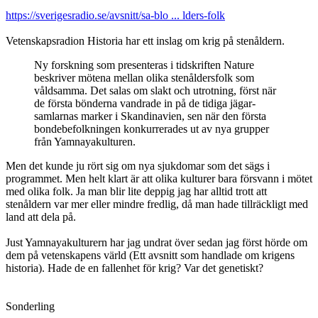
https://sverigesradio.se/avsnitt/sa-blo ... lders-folk
Vetenskapsradion Historia har ett inslag om krig på stenåldern.
Ny forskning som presenteras i tidskriften Nature
beskriver mötena mellan olika stenåldersfolk som
våldsamma. Det salas om slakt och utrotning, först när
de första bönderna vandrade in på de tidiga jägar-
samlarnas marker i Skandinavien, sen när den första
bondebefolkningen konkurrerades ut av nya grupper
från Yamnayakulturen.
Men det kunde ju rört sig om nya sjukdomar som det sägs i
programmet. Men helt klart är att olika kulturer bara försvann i mötet
med olika folk. Ja man blir lite deppig jag har alltid trott att
stenåldern var mer eller mindre fredlig, då man hade tillräckligt med
land att dela på.
Just Yamnayakulturern har jag undrat över sedan jag först hörde om
dem på vetenskapens värld (Ett avsnitt som handlade om krigens
historia). Hade de en fallenhet för krig? Var det genetiskt?
Sonderling