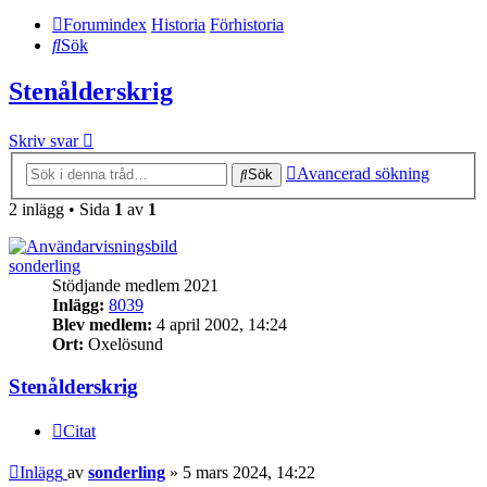
Forumindex
Historia
Förhistoria
Sök
Stenålderskrig
Skriv svar
Avancerad sökning
Sök
2 inlägg • Sida
1
av
1
sonderling
Stödjande medlem 2021
Inlägg:
8039
Blev medlem:
4 april 2002, 14:24
Ort:
Oxelösund
Stenålderskrig
Citat
Inlägg
av
sonderling
»
5 mars 2024, 14:22