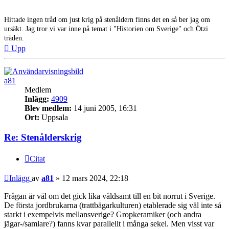
Hittade ingen tråd om just krig på stenåldern finns det en så ber jag om
ursäkt. Jag tror vi var inne på temat i "Historien om Sverige" och Ötzi
tråden.
Upp
a81
Medlem
Inlägg:
4909
Blev medlem:
14 juni 2005, 16:31
Ort:
Uppsala
Re: Stenålderskrig
Citat
Inlägg
av
a81
»
12 mars 2024, 22:18
Frågan är väl om det gick lika våldsamt till en bit norrut i Sverige.
De första jordbrukarna (trattbägarkulturen) etablerade sig väl inte så
starkt i exempelvis mellansverige? Gropkeramiker (och andra
jägar-/samlare?) fanns kvar parallellt i många sekel. Men visst var