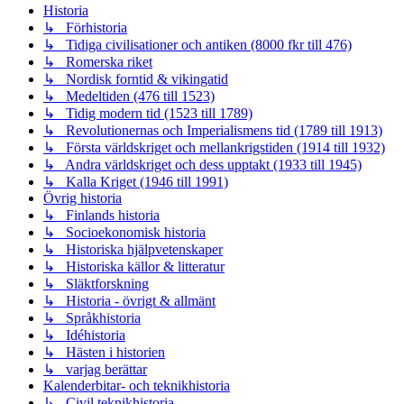
Historia
↳ Förhistoria
↳ Tidiga civilisationer och antiken (8000 fkr till 476)
↳ Romerska riket
↳ Nordisk forntid & vikingatid
↳ Medeltiden (476 till 1523)
↳ Tidig modern tid (1523 till 1789)
↳ Revolutionernas och Imperialismens tid (1789 till 1913)
↳ Första världskriget och mellankrigstiden (1914 till 1932)
↳ Andra världskriget och dess upptakt (1933 till 1945)
↳ Kalla Kriget (1946 till 1991)
Övrig historia
↳ Finlands historia
↳ Socioekonomisk historia
↳ Historiska hjälpvetenskaper
↳ Historiska källor & litteratur
↳ Släktforskning
↳ Historia - övrigt & allmänt
↳ Språkhistoria
↳ Idéhistoria
↳ Hästen i historien
↳ varjag berättar
Kalenderbitar- och teknikhistoria
↳ Civil teknikhistoria