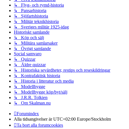
↳ Flyg- och rymd-historia
↳ Pansarhistoria
↳ Sjöfartshistoria
↳ Militär teknikhistoria
↳ Sveriges militär 1925-idag
Historiskt samlande
↳ Köp och sälj
↳ Militära samlarsaker
↳ Övrigt samlande
Social samvaro
↳ Quizzar
↳ Äldre quizzar
↳ Historiska sevärdheter, restips och reseskildringar
↳ Kontrafaktisk historia
↳ Historia i litteratur och media
↳ Modellbygge
↳ Modellbygge köp/byt/sälj
↳ J.R.R. Tolkien
↳ Om Skalman.nu
Forumindex
Alla tidsangivelser är UTC+02:00 Europe/Stockholm
Ta bort alla forumcookies