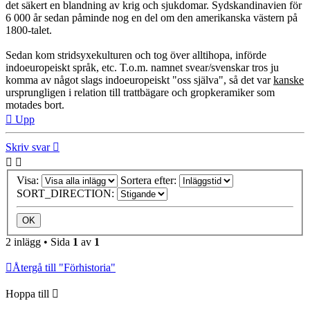
det säkert en blandning av krig och sjukdomar. Sydskandinavien för
6 000 år sedan påminde nog en del om den amerikanska västern på
1800-talet.
Sedan kom stridsyxekulturen och tog över alltihopa, införde
indoeuropeiskt språk, etc. T.o.m. namnet svear/svenskar tros ju
komma av något slags indoeuropeiskt "oss själva", så det var
kanske
ursprungligen i relation till trattbägare och gropkeramiker som
motades bort.
Upp
Skriv svar
Visa:
Sortera efter:
SORT_DIRECTION:
2 inlägg • Sida
1
av
1
Återgå till "Förhistoria"
Hoppa till