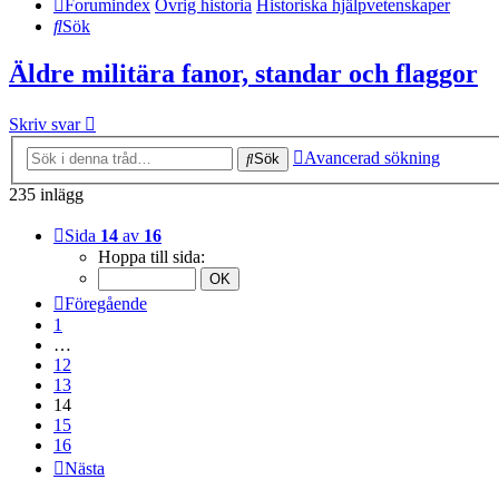
Forumindex
Övrig historia
Historiska hjälpvetenskaper
Sök
Äldre militära fanor, standar och flaggor
Skriv svar
Avancerad sökning
Sök
235 inlägg
Sida
14
av
16
Hoppa till sida:
Föregående
1
…
12
13
14
15
16
Nästa