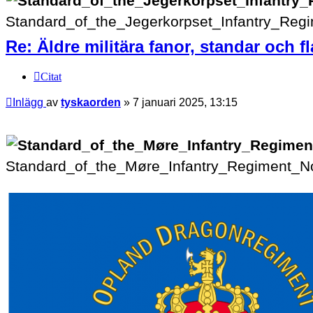
Standard_of_the_Jegerkorpset_Infantry_Regi
Re: Äldre militära fanor, standar och f
Citat
Inlägg
av
tyskaorden
»
7 januari 2025, 13:15
Standard_of_the_Møre_Infantry_Regiment_No