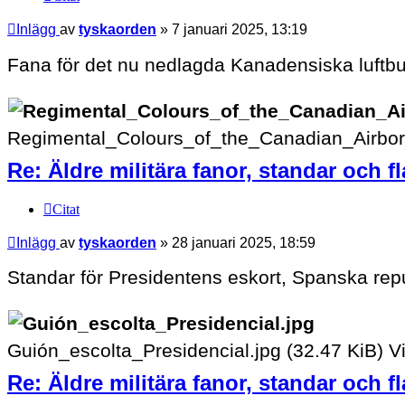
Inlägg
av
tyskaorden
»
7 januari 2025, 13:19
Fana för det nu nedlagda Kanadensiska luftb
Regimental_Colours_of_the_Canadian_Airbor
Re: Äldre militära fanor, standar och f
Citat
Inlägg
av
tyskaorden
»
28 januari 2025, 18:59
Standar för Presidentens eskort, Spanska rep
Guión_escolta_Presidencial.jpg (32.47 KiB) 
Re: Äldre militära fanor, standar och f