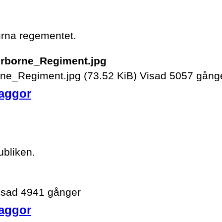
urna regementet.
ne_Regiment.jpg (73.52 KiB) Visad 5057 gång
laggor
ubliken.
Visad 4941 gånger
laggor