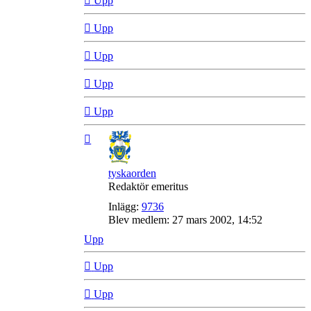
Upp
Upp
Upp
Upp
Upp
tyskaorden
Redaktör emeritus
Inlägg:
9736
Blev medlem:
27 mars 2002, 14:52
Upp
Upp
Upp