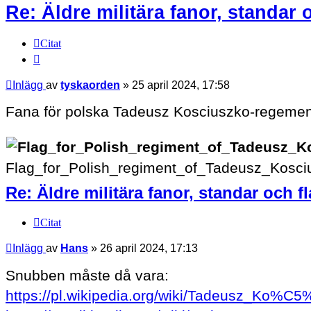
Re: Äldre militära fanor, standar 
Citat
Inlägg
av
tyskaorden
»
25 april 2024, 17:58
Fana för polska Tadeusz Kosciuszko-regemente
Flag_for_Polish_regiment_of_Tadeusz_Kosciu
Re: Äldre militära fanor, standar och f
Citat
Inlägg
av
Hans
»
26 april 2024, 17:13
Snubben måste då vara:
https://pl.wikipedia.org/wiki/Tadeusz_Ko%C