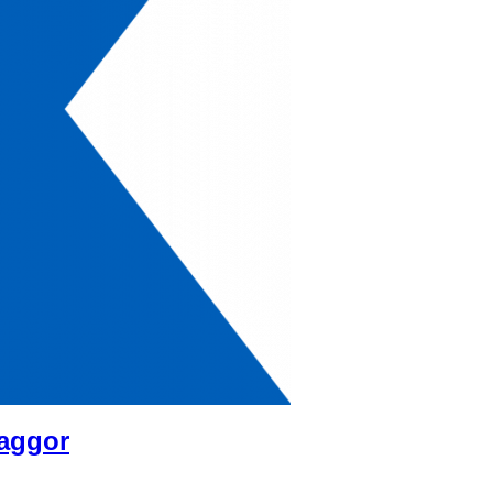
laggor