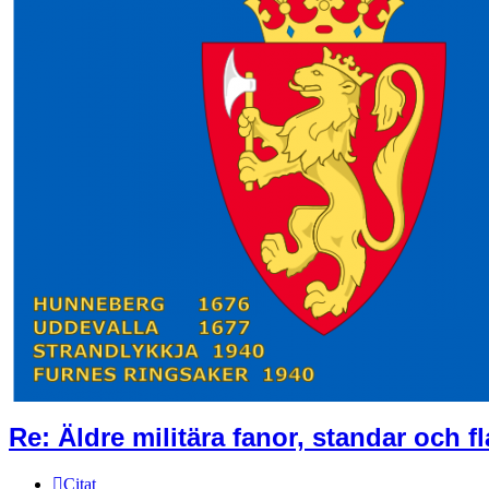
Re: Äldre militära fanor, standar och f
Citat