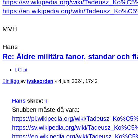
https://sv.wikipedia.org/wiki/Tadeusz_Ko%C
https://en.wikipedia.org/wiki/Tadeusz_Ko%C
MVH
Hans
Re: Äldre militära fanor, standar och f
Citat
Inlägg
av
tyskaorden
»
4 juni 2024, 17:42
Hans
skrev:
↑
Snubben måste då vara:
https://pl.wikipedia.org/wiki/Tadeusz_Ko%C5
https://sv.wikipedia.org/wiki/Tadeusz_Ko%C
https://en.wikipedia.org/wiki/Tadeusz_Ko%C