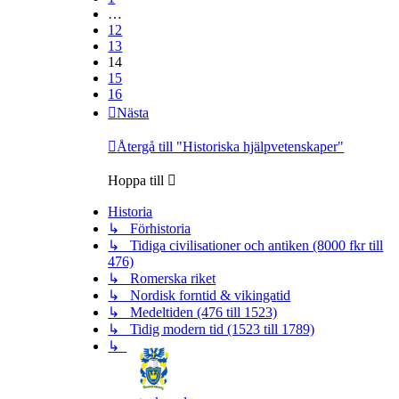
…
12
13
14
15
16
Nästa
Återgå till "Historiska hjälpvetenskaper"
Hoppa till
Historia
↳ Förhistoria
↳ Tidiga civilisationer och antiken (8000 fkr till
476)
↳ Romerska riket
↳ Nordisk forntid & vikingatid
↳ Medeltiden (476 till 1523)
↳ Tidig modern tid (1523 till 1789)
↳