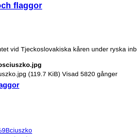
och flaggor
t vid Tjeckoslovakiska kåren under ryska inb
szko.jpg (119.7 KiB) Visad 5820 gånger
laggor
5%9Bciuszko