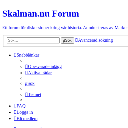
Skalman.nu Forum
Ett forum för diskussioner kring vår historia. Administreras av Markus
Avancerad sökning
Sök
Snabblänkar
Obesvarade inlägg
Aktiva trådar
Sök
Teamet
FAQ
Logga in
Bli medlem