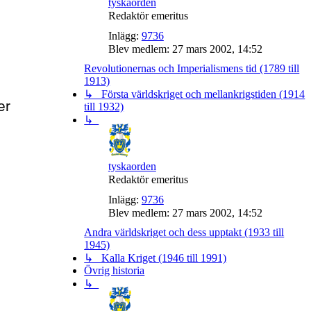
tyskaorden
Redaktör emeritus
Inlägg:
9736
Blev medlem:
27 mars 2002, 14:52
Revolutionernas och Imperialismens tid (1789 till
1913)
↳ Första världskriget och mellankrigstiden (1914
er
till 1932)
↳
tyskaorden
Redaktör emeritus
Inlägg:
9736
Blev medlem:
27 mars 2002, 14:52
Andra världskriget och dess upptakt (1933 till
1945)
↳ Kalla Kriget (1946 till 1991)
Övrig historia
↳