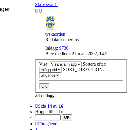
Skriv svar
nger
tyskaorden
Redaktör emeritus
Inlägg:
9736
Blev medlem:
27 mars 2002, 14:52
Visa:
Sortera efter:
SORT_DIRECTION:
235 inlägg
Sida
14
av
16
Hoppa till sida:
Föregående
1