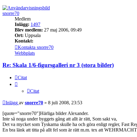
snorre70
Medlem
Inlägg:
1497
Blev medlem:
27 maj 2006, 09:49
Ort:
Uppsala
Kontakt:
Kontakta snorre70
Webbplats
Re: Skala 1/6-figursgalleri nr 3 (stora bilder)
Citat
Citat
Inlägg
av
snorre70
»
8 juli 2008, 23:53
[quote="snorre70"]Härliga bilder Alexander.
Inte så noga under byggets gång att allt är rätt, Som sakt va,
Det va mycket som Tyskarna skulle ha och göra enligt regler, Fast Regl
En bra länk att titta på allt fel som är rätt m.m. tex att WEHRMACHT