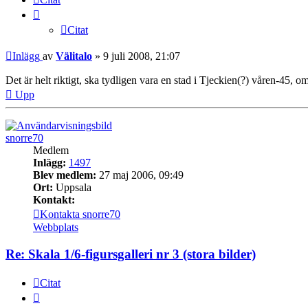
Citat
Inlägg
av
Välitalo
»
9 juli 2008, 21:07
Det är helt riktigt, ska tydligen vara en stad i Tjeckien(?) våren-45, o
Upp
snorre70
Medlem
Inlägg:
1497
Blev medlem:
27 maj 2006, 09:49
Ort:
Uppsala
Kontakt:
Kontakta snorre70
Webbplats
Re: Skala 1/6-figursgalleri nr 3 (stora bilder)
Citat