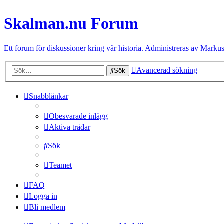
Skalman.nu Forum
Ett forum för diskussioner kring vår historia. Administreras av Markus
Avancerad sökning
Sök
Snabblänkar
Obesvarade inlägg
Aktiva trådar
Sök
Teamet
FAQ
Logga in
Bli medlem