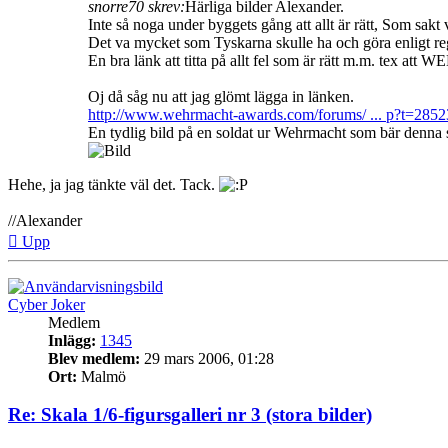
snorre70 skrev:
Härliga bilder Alexander.
Inte så noga under byggets gång att allt är rätt, Som sakt 
Det va mycket som Tyskarna skulle ha och göra enligt regl
En bra länk att titta på allt fel som är rätt m.m. tex 
Oj då såg nu att jag glömt lägga in länken.
http://www.wehrmacht-awards.com/forums/ ... p?t=285
En tydlig bild på en soldat ur Wehrmacht som bär denna 
Hehe, ja jag tänkte väl det. Tack.
//Alexander
Upp
Cyber Joker
Medlem
Inlägg:
1345
Blev medlem:
29 mars 2006, 01:28
Ort:
Malmö
Re: Skala 1/6-figursgalleri nr 3 (stora bilder)