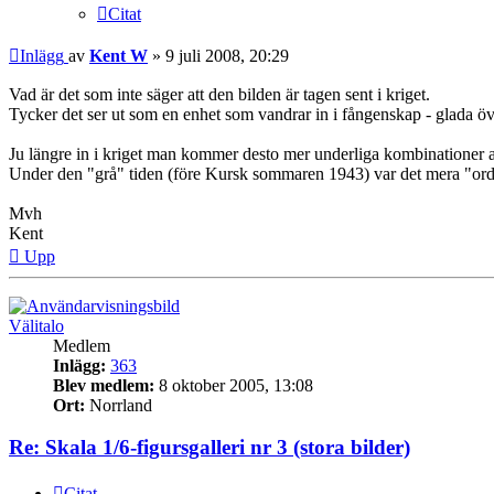
Citat
Inlägg
av
Kent W
»
9 juli 2008, 20:29
Vad är det som inte säger att den bilden är tagen sent i kriget.
Tycker det ser ut som en enhet som vandrar in i fångenskap - glada öve
Ju längre in i kriget man kommer desto mer underliga kombinationer 
Under den "grå" tiden (före Kursk sommaren 1943) var det mera "ord
Mvh
Kent
Upp
Välitalo
Medlem
Inlägg:
363
Blev medlem:
8 oktober 2005, 13:08
Ort:
Norrland
Re: Skala 1/6-figursgalleri nr 3 (stora bilder)
Citat