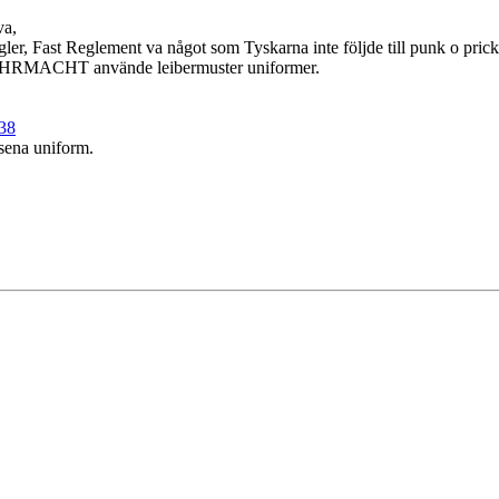
va,
er, Fast Reglement va något som Tyskarna inte följde till punk o pricka.
att WEHRMACHT använde leibermuster uniformer.
238
sena uniform.