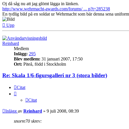
Oj då såg nu att jag glömt lägga in länken.
http://www.wehrmacht-awards.com/forums/ ... p?t=285238
En tydlig bild på en soldat ur Wehrmacht som bär denna sena uniform
Upp
Reinhard
Medlem
Inlägg:
295
Blev medlem:
31 januari 2007, 17:50
Ort:
Piteå, född i Stockholm
Re: Skala 1/6-figursgalleri nr 3 (stora bilder)
Citat
Citat
Inlägg
av
Reinhard
»
9 juli 2008, 08:39
snorre70 skrev: