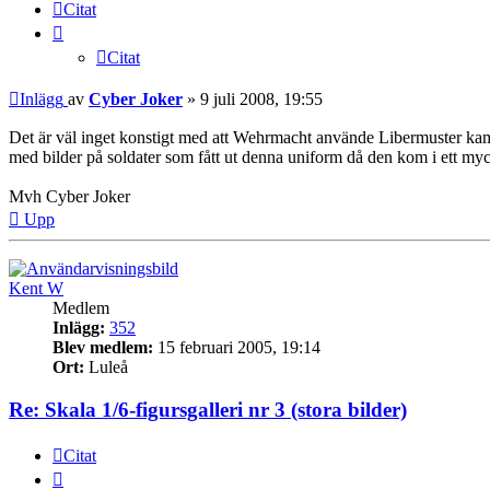
Citat
Citat
Inlägg
av
Cyber Joker
»
9 juli 2008, 19:55
Det är väl inget konstigt med att Wehrmacht använde Libermuster ka
med bilder på soldater som fått ut denna uniform då den kom i ett myc
Mvh Cyber Joker
Upp
Kent W
Medlem
Inlägg:
352
Blev medlem:
15 februari 2005, 19:14
Ort:
Luleå
Re: Skala 1/6-figursgalleri nr 3 (stora bilder)
Citat