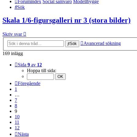
Forumindex
Social samvaro
Modellbygge
Sök
Skala 1/6-figursgalleri nr 3 (stora bilder)
Skriv svar
Avancerad sökning
Sök
169 inlägg
Sida
9
av
12
Hoppa till sida:
Föregående
1
…
7
8
9
10
11
12
Nästa