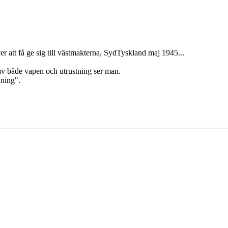
r att få ge sig till västmakterna, SydTyskland maj 1945...
av både vapen och utrustning ser man.
ning".