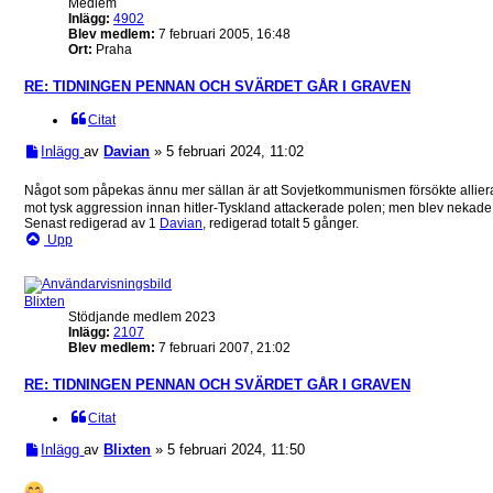
Medlem
Inlägg:
4902
Blev medlem:
7 februari 2005, 16:48
Ort:
Praha
RE: TIDNINGEN PENNAN OCH SVÄRDET GÅR I GRAVEN
Citat
Inlägg
av
Davian
»
5 februari 2024, 11:02
Något som påpekas ännu mer sällan är att Sovjetkommunismen försökte allier
mot tysk aggression innan hitler-Tyskland attackerade polen; men blev nekad
Senast redigerad av 1
Davian
, redigerad totalt 5 gånger.
Upp
Blixten
Stödjande medlem 2023
Inlägg:
2107
Blev medlem:
7 februari 2007, 21:02
RE: TIDNINGEN PENNAN OCH SVÄRDET GÅR I GRAVEN
Citat
Inlägg
av
Blixten
»
5 februari 2024, 11:50