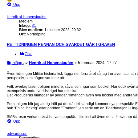
Upp
Henrik af Hohenstaufen
Medlem
Inlägg:
31
Blev medlem:
1 oktober 2023, 20:32
Ort:
Norrköping
RE: TIDNINGEN PENNAN OCH SVÄRDET GÅR I GRAVEN
Citat
Inlägg
av
Henrik af Hohenstaufen
»
5 februari 2024, 17:27
Även tidningen Militär historia fick lägga ner förra året så jag tror även att man 
perspektiv, som någon var inne på.
Folk överlag läser troligen mindre, såväl tidningar som böcker. Har dock svårt at
exempelvis andra världskriget har minskat.
Det Produceras mängder av poddar, filmer och även nya böcker med andra vär
Personligen blir jag aldrig trött på det då det ständigt kommer nya perspektiv. 
bok ”En tid för krig” eller podden ”Fronten” , en serie om en Tigerbataljon i Un
SMBs resor verkar också ha varit populära, lite trist att även detta försvinner då
Upp
edwardsson
Provmedlem