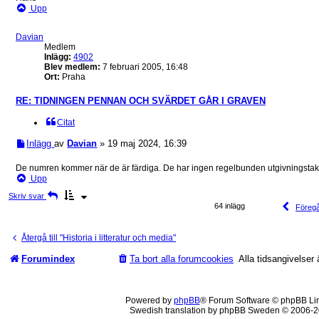
Upp
Davian
Medlem
Inlägg:
4902
Blev medlem:
7 februari 2005, 16:48
Ort:
Praha
RE: TIDNINGEN PENNAN OCH SVÄRDET GÅR I GRAVEN
Citat
Inlägg
av
Davian
»
19 maj 2024, 16:39
De numren kommer när de är färdiga. De har ingen regelbunden utgivningstakt 
Upp
Skriv svar
64 inlägg
Föreg
Återgå till "Historia i litteratur och media"
Forumindex
Ta bort alla forumcookies
Alla tidsangivelse
Powered by
phpBB
® Forum Software © phpBB Li
Swedish translation by phpBB Sweden © 2006-