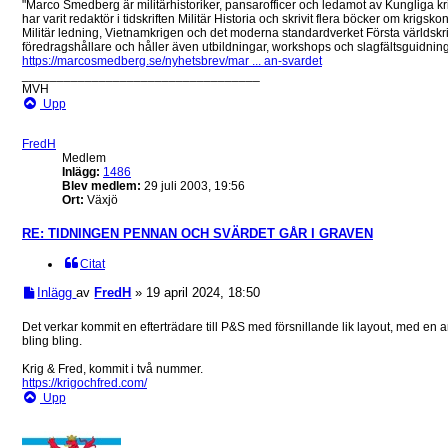
"Marco Smedberg är militärhistoriker, pansarofficer och ledamot av Kungliga
har varit redaktör i tidskriften Militär Historia och skrivit flera böcker om krigsk
Militär ledning, Vietnamkrigen och det moderna standardverket Första världskrig
föredragshållare och håller även utbildningar, workshops och slagfältsguidning
https://marcosmedberg.se/nyhetsbrev/mar ... an-svardet
__________________________________
MVH
Upp
FredH
Medlem
Inlägg:
1486
Blev medlem:
29 juli 2003, 19:56
Ort:
Växjö
RE: TIDNINGEN PENNAN OCH SVÄRDET GÅR I GRAVEN
Citat
Inlägg
av
FredH
»
19 april 2024, 18:50
Det verkar kommit en efterträdare till P&S med försnillande lik layout, med en ar
bling bling.
Krig & Fred, kommit i två nummer.
https://krigochfred.com/
Upp