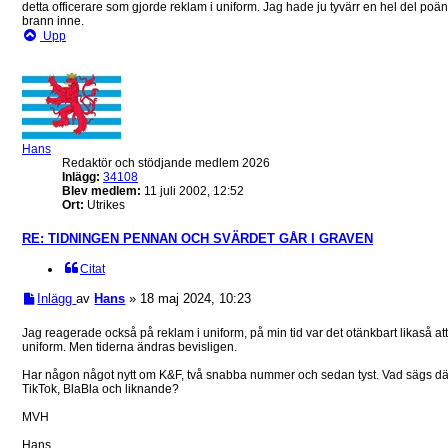
detta officerare som gjorde reklam i uniform. Jag hade ju tyvärr en hel del po
brann inne.
Upp
Hans
Redaktör och stödjande medlem 2026
Inlägg:
34108
Blev medlem:
11 juli 2002, 12:52
Ort:
Utrikes
RE: TIDNINGEN PENNAN OCH SVÄRDET GÅR I GRAVEN
Citat
Inlägg
av
Hans
»
18 maj 2024, 10:23
Jag reagerade också på reklam i uniform, på min tid var det otänkbart likaså att
uniform. Men tiderna ändras bevisligen.
Har någon något nytt om K&F, två snabba nummer och sedan tyst. Vad sägs där 
TikTok, BlaBla och liknande?
MVH
Hans