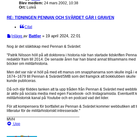
Blev medlem:
24 mars 2002, 10:38
Ort:
Luleå
RE: TIDNINGEN PENNAN OCH SVÄRDET GÅR I GRAVEN
Citat
Inlägg
av
Battler
»
19 april 2024, 22:01
Nog är det släktskap med Pennan & Svärdet:
"Patrik Nilsson höll på att doktorera i historia när han startade tidskriften Pe
redaktör fram till 2014. De senaste åren har han bland annat tillsammans med B
böcker om militärhistoria.
Men det var när vi höll på med ett manus om snapphanarna som skulle ingå i 
1674–1679 till Pennan & Svärdet/SMB som det framgick att bokklubben skulle
kunde publiceras.
Då och där föddes tanken att ta upp tråden från Pennan & Svärdet med webbtid
är aktiv på sociala media med egen Facebook- och Instagramsida. Eventuellt
militärhistorisk kanal på Youtube och en podcast vad det lider.
För att kompensera för bortfallet av Pennan & Svärdet kommer webbutiken att to
litteratur för de militärhistoriskt intresserade."
__________________________________
MVH
Upp