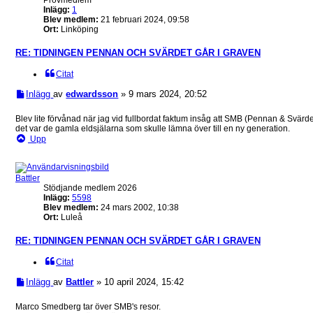
Inlägg:
1
Blev medlem:
21 februari 2024, 09:58
Ort:
Linköping
RE: TIDNINGEN PENNAN OCH SVÄRDET GÅR I GRAVEN
Citat
Inlägg
av
edwardsson
»
9 mars 2024, 20:52
Blev lite förvånad när jag vid fullbordat faktum insåg att SMB (Pennan & Svärde
det var de gamla eldsjälarna som skulle lämna över till en ny generation.
Upp
Battler
Stödjande medlem 2026
Inlägg:
5598
Blev medlem:
24 mars 2002, 10:38
Ort:
Luleå
RE: TIDNINGEN PENNAN OCH SVÄRDET GÅR I GRAVEN
Citat
Inlägg
av
Battler
»
10 april 2024, 15:42
Marco Smedberg tar över SMB's resor.