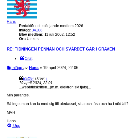
Hans
Redaktör och stödjande medlem 2026
Inlägg:
34108
Blev medlem:
11 juli 2002, 12:52
Ort:
Utrikes
RE: TIDNINGEN PENNAN OCH SVÄRDET GÅR I GRAVEN
Citat
Inlägg
av
Hans
»
19 april 2024, 22:06
Battler
skrev:
↑
19 april 2024, 22:01
...webbtidskriften...(m.m. elektroniskt tjafs)...
Min parantes.
Så inget man kan ta med sig till utedasset, sitta och läsa och ha i nödfall?
MVH
Hans
Upp