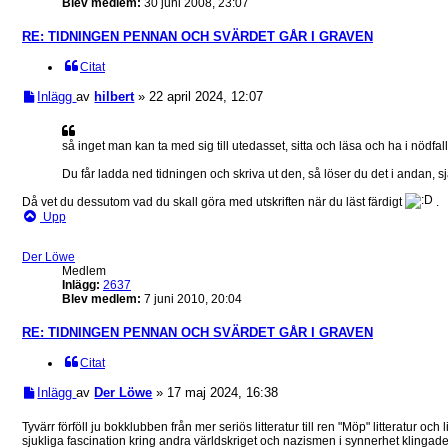
Blev medlem:
30 juni 2008, 23:07
RE: TIDNINGEN PENNAN OCH SVÄRDET GÅR I GRAVEN
Citat
Inlägg
av
hilbert
»
22 april 2024, 12:07
så inget man kan ta med sig till utedasset, sitta och läsa och ha i nödfal
Du får ladda ned tidningen och skriva ut den, så löser du det i andan, sj
Då vet du dessutom vad du skall göra med utskriften när du läst färdigt
.
Upp
Der Löwe
Medlem
Inlägg:
2637
Blev medlem:
7 juni 2010, 20:04
RE: TIDNINGEN PENNAN OCH SVÄRDET GÅR I GRAVEN
Citat
Inlägg
av
Der Löwe
»
17 maj 2024, 16:38
Tyvärr förföll ju bokklubben från mer seriös litteratur till ren "Möp" litteratur oc
sjukliga fascination kring andra världskriget och nazismen i synnerhet klingade i