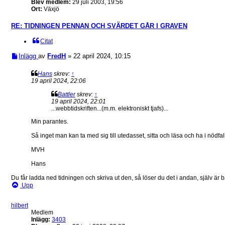
Blev medlem:
29 juli 2003, 19:56
Ort:
Växjö
RE: TIDNINGEN PENNAN OCH SVÄRDET GÅR I GRAVEN
Citat
Inlägg
av
FredH
»
22 april 2024, 10:15
Hans
skrev:
↑
19 april 2024, 22:06
Battler
skrev:
↑
19 april 2024, 22:01
...webbtidskriften...(m.m. elektroniskt tjafs)...
Min parantes.
Så inget man kan ta med sig till utedasset, sitta och läsa och ha i nödfal
MVH
Hans
Du får ladda ned tidningen och skriva ut den, så löser du det i andan, själv är 
Upp
hilbert
Medlem
Inlägg:
3403