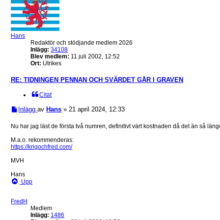
Hans
Redaktör och stödjande medlem 2026
Inlägg:
34108
Blev medlem:
11 juli 2002, 12:52
Ort:
Utrikes
RE: TIDNINGEN PENNAN OCH SVÄRDET GÅR I GRAVEN
Citat
Inlägg
av
Hans
»
21 april 2024, 12:33
Nu har jag läst de första två numren, definitivt värt kostnaden då det än så läng
M.a.o. rekommenderas:
https://krigochfred.com/
MVH
Hans
Upp
FredH
Medlem
Inlägg:
1486