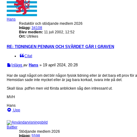
Hans
Redaktör och stödjande medlem 2026
Inlägg:
34108
Blev medlem:
11 juli 2002, 12:52
Ort:
Utrikes
RE: TIDNINGEN PENNAN OCH SVÄRDET GÅR I GRAVEN
Citat
Inlägg
av
Hans
»
19 april 2024, 20:28
Har de sagt något om det blir någon fysisk tidning eller är det bara ett prov för a
Hemsidan sade inte mycket eller är jag bara korkad, svara inte på det.
Skall läsa .pdf'en men vid första anblicken såg den intressant ut.
MVH
Hans
Upp
Battler
Stödjande medlem 2026
Inlägg:
5598