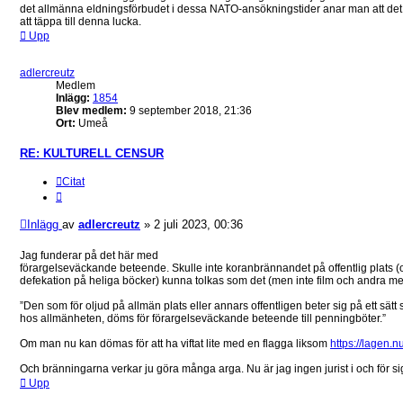
det allmänna eldningsförbudet i dessa NATO-ansökningstider anar man att det job
att täppa till denna lucka.
Upp
adlercreutz
Medlem
Inlägg:
1854
Blev medlem:
9 september 2018, 21:36
Ort:
Umeå
RE: KULTURELL CENSUR
Citat
Inlägg
av
adlercreutz
»
2 juli 2023, 00:36
Jag funderar på det här med
förargelseväckande beteende. Skulle inte koranbrännandet på offentlig plats 
defekation på heliga böcker) kunna tolkas som det (men inte film och andra me
”Den som för oljud på allmän plats eller annars offentligen beter sig på ett sätt
hos allmänheten, döms för förargelseväckande beteende till penningböter.”
Om man nu kan dömas för att ha viftat lite med en flagga liksom
https://lagen.
Och bränningarna verkar ju göra många arga. Nu är jag ingen jurist i och för si
Upp