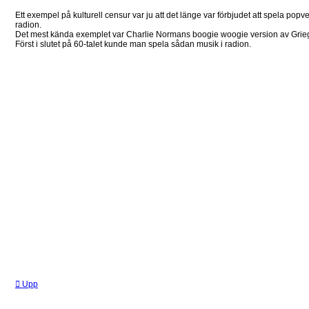
Ett exempel på kulturell censur var ju att det länge var förbjudet att spela popv
radion.
Det mest kända exemplet var Charlie Normans boogie woogie version av Griegs
Först i slutet på 60-talet kunde man spela sådan musik i radion.
Upp