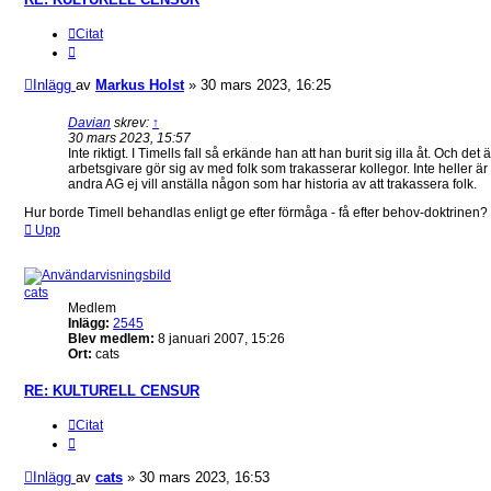
Citat
Inlägg
av
Markus Holst
»
30 mars 2023, 16:25
Davian
skrev:
↑
30 mars 2023, 15:57
Inte riktigt. I Timells fall så erkände han att han burit sig illa åt. Och det 
arbetsgivare gör sig av med folk som trakasserar kollegor. Inte heller är 
andra AG ej vill anställa någon som har historia av att trakassera folk.
Hur borde Timell behandlas enligt ge efter förmåga - få efter behov-doktrinen?
Upp
cats
Medlem
Inlägg:
2545
Blev medlem:
8 januari 2007, 15:26
Ort:
cats
RE: KULTURELL CENSUR
Citat
Inlägg
av
cats
»
30 mars 2023, 16:53