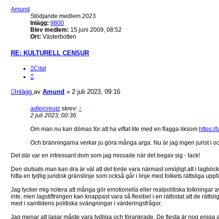
Amund
Stödjande medlem 2023
Inlägg:
9800
Blev medlem:
15 juni 2009, 08:52
Ort:
Västerbotten
RE: KULTURELL CENSUR
Citat
Inlägg
av
Amund
»
2 juli 2023, 09:16
adlercreutz
skrev:
↑
2 juli 2023, 00:36
Om man nu kan dömas för att ha viftat lite med en flagga liksom
https:/
Och bränningarna verkar ju göra många arga. Nu är jag ingen jurist i och
Det där var en intressant dom som jag missade när det begav sig - tack!
Den slutsats man kan dra är väl att det torde vara närmast omöjligt att i lagbö
hitta en tydlig juridisk gränslinje som också går i linje med folkets rättsliga uppf
Jag tycker mig notera att många gör emotionella eller realpolitiska tolkningar
inte, men lagstiftningen kan knappast vara så flexibel i en rättsstat att de rätt
med i samtidens politiska svängningar i värderingsfrågor.
Jag menar att lagar måste vara tydliga och förankrade. De flesta är nog eniga at