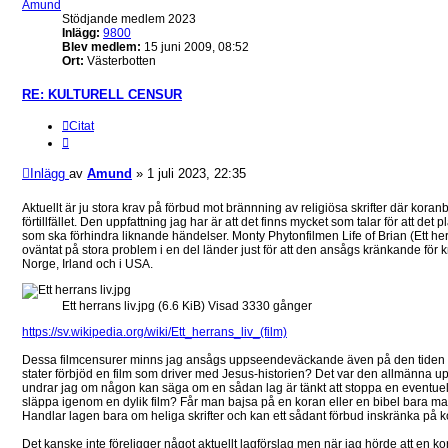
Amund
Stödjande medlem 2023
Inlägg:
9800
Blev medlem:
15 juni 2009, 08:52
Ort:
Västerbotten
RE: KULTURELL CENSUR
Citat
Inlägg
av
Amund
»
1 juli 2023, 22:35
Aktuellt är ju stora krav på förbud mot brännning av religiösa skrifter där kora
förtillfället. Den uppfattning jag har är att det finns mycket som talar för att de
som ska förhindra liknande händelser. Monty Phytonfilmen Life of Brian (Ett her
oväntat på stora problem i en del länder just för att den ansågs kränkande för 
Norge, Irland och i USA.
Ett herrans liv.jpg (6.6 KiB) Visad 3330 gånger
https://sv.wikipedia.org/wiki/Ett_herrans_liv_(film)
Dessa filmcensurer minns jag ansågs uppseendeväckande även på den tiden -
stater förbjöd en film som driver med Jesus-historien? Det var den allmänna u
undrar jag om någon kan säga om en sådan lag är tänkt att stoppa en eventue
släppa igenom en dylik film? Får man bajsa på en koran eller en bibel bara m
Handlar lagen bara om heliga skrifter och kan ett sådant förbud inskränka på ko
Det kanske inte föreligger något aktuellt lagförslag men när jag hörde att en ko