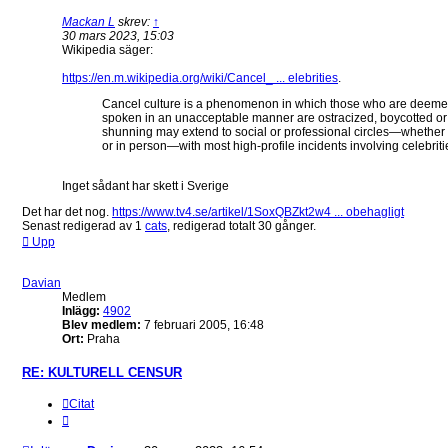
Mackan L
skrev:
↑
30 mars 2023, 15:03
Wikipedia säger:
https://en.m.wikipedia.org/wiki/Cancel_ ... elebrities
.
Cancel culture is a phenomenon in which those who are deemed
spoken in an unacceptable manner are ostracized, boycotted or
shunning may extend to social or professional circles—whether
or in person—with most high-profile incidents involving celebriti
Inget sådant har skett i Sverige
Det har det nog.
https://www.tv4.se/artikel/1SoxQBZkt2w4 ... obehagligt
Senast redigerad av 1
cats
, redigerad totalt 30 gånger.
Upp
Davian
Medlem
Inlägg:
4902
Blev medlem:
7 februari 2005, 16:48
Ort:
Praha
RE: KULTURELL CENSUR
Citat