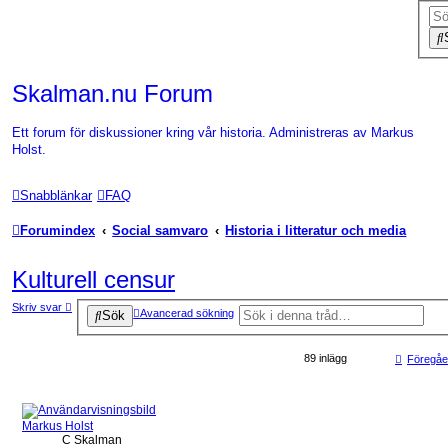
Skalman.nu Forum
Ett forum för diskussioner kring vår historia. Administreras av Markus
Holst.
Snabblänkar
FAQ
Forumindex
Social samvaro
Historia i litteratur och media
Kulturell censur
Skriv svar
Avancerad sökning
Sök
89 inlägg
Föregå
Markus Holst
C Skalman