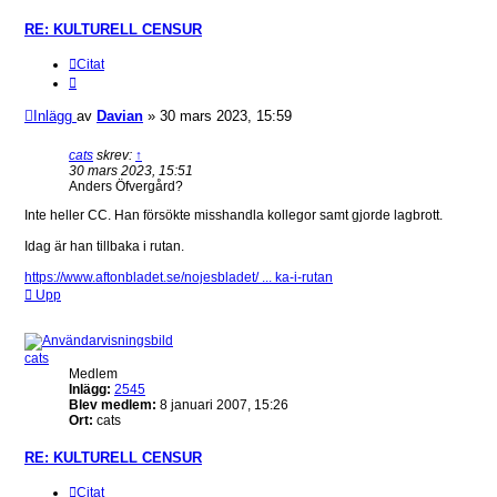
RE: KULTURELL CENSUR
Citat
Inlägg
av
Davian
»
30 mars 2023, 15:59
cats
skrev:
↑
30 mars 2023, 15:51
Anders Öfvergård?
Inte heller CC. Han försökte misshandla kollegor samt gjorde lagbrott.
Idag är han tillbaka i rutan.
https://www.aftonbladet.se/nojesbladet/ ... ka-i-rutan
Upp
cats
Medlem
Inlägg:
2545
Blev medlem:
8 januari 2007, 15:26
Ort:
cats
RE: KULTURELL CENSUR
Citat