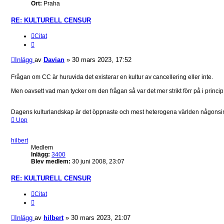
Ort:
Praha
RE: KULTURELL CENSUR
Citat
Inlägg
av
Davian
»
30 mars 2023, 17:52
Frågan om CC är huruvida det existerar en kultur av cancellering eller inte.
Men oavsett vad man tycker om den frågan så var det mer strikt förr på i princip 
Dagens kulturlandskap är det öppnaste och mest heterogena världen någonsin
Upp
hilbert
Medlem
Inlägg:
3400
Blev medlem:
30 juni 2008, 23:07
RE: KULTURELL CENSUR
Citat
Inlägg
av
hilbert
»
30 mars 2023, 21:07