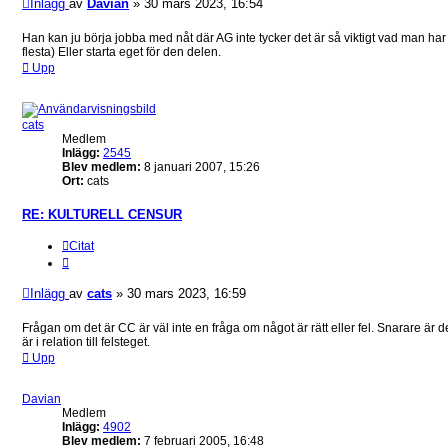
Inlägg
av
Davian
»
30 mars 2023, 16:54
Han kan ju börja jobba med nåt där AG inte tycker det är så viktigt vad man har fö
flesta) Eller starta eget för den delen.
Upp
cats
Medlem
Inlägg:
2545
Blev medlem:
8 januari 2007, 15:26
Ort:
cats
RE: KULTURELL CENSUR
Citat
Inlägg
av
cats
»
30 mars 2023, 16:59
Frågan om det är CC är väl inte en fråga om något är rätt eller fel. Snarare är de
är i relation till felsteget.
Upp
Davian
Medlem
Inlägg:
4902
Blev medlem:
7 februari 2005, 16:48