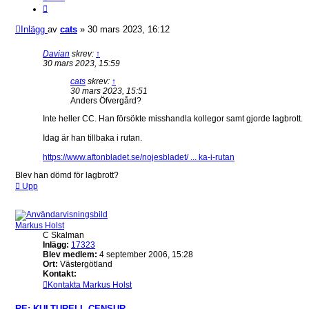
Inlägg
av
cats
»
30 mars 2023, 16:12
Davian
skrev:
↑
30 mars 2023, 15:59
cats
skrev:
↑
30 mars 2023, 15:51
Anders Öfvergård?
Inte heller CC. Han försökte misshandla kollegor samt gjorde lagbrott.
Idag är han tillbaka i rutan.
https://www.aftonbladet.se/nojesbladet/ ... ka-i-rutan
Blev han dömd för lagbrott?
Upp
Markus Holst
C Skalman
Inlägg:
17323
Blev medlem:
4 september 2006, 15:28
Ort:
Västergötland
Kontakt:
Kontakta Markus Holst
RE: KULTURELL CENSUR