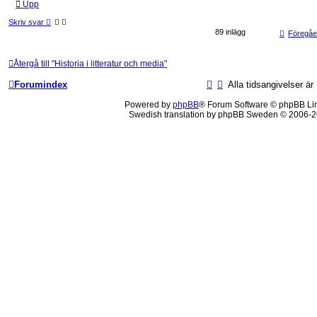
Upp
Skriv svar
89 inlägg
Föregå
Återgå till "Historia i litteratur och media"
Forumindex
Alla tidsangivelser 
Powered by
phpBB
® Forum Software © phpBB Li
Swedish translation by phpBB Sweden © 2006-