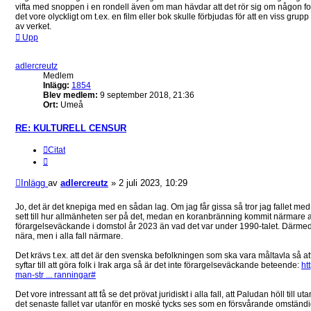
vifta med snoppen i en rondell även om man hävdar att det rör sig om någon f
det vore olyckligt om t.ex. en film eller bok skulle förbjudas för att en viss gru
av verket.
Upp
adlercreutz
Medlem
Inlägg:
1854
Blev medlem:
9 september 2018, 21:36
Ort:
Umeå
RE: KULTURELL CENSUR
Citat
Inlägg
av
adlercreutz
»
2 juli 2023, 10:29
Jo, det är det knepiga med en sådan lag. Om jag får gissa så tror jag fallet med
sett till hur allmänheten ser på det, medan en koranbränning kommit närmare 
förargelseväckande i domstol år 2023 än vad det var under 1990-talet. Därmed int
nära, men i alla fall närmare.
Det krävs t.ex. att det är den svenska befolkningen som ska vara måltavla så 
syftar till att göra folk i Irak arga så är det inte förargelseväckande beteende:
ht
man-str ... ranningar#
Det vore intressant att få se det prövat juridiskt i alla fall, att Paludan höll till 
det senaste fallet var utanför en moské tycks ses som en försvårande omständi