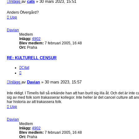
Inlägg
av
cats
»
30 mars 2023, 15:51
Anders Öfvergård?
Upp
Davian
Medlem
Inlägg:
4902
Blev medlem:
7 februari 2005, 16:48
Ort:
Praha
RE: KULTURELL CENSUR
Citat
Inlägg
av
Davian
»
30 mars 2023, 15:57
Inte riktigt. I Timells fall så erkände han att han burit sig illa åt. Och det är inte
sig av med folk som trakasserar kollegor. Inte heller är det cancel culture att a
har historia av att trakassera folk.
Upp
Davian
Medlem
Inlägg:
4902
Blev medlem:
7 februari 2005, 16:48
Ort:
Praha