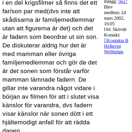
Inlägg:
5627
i en del krigsfilmer så finns det ett
Blev
far/son par med(dvs inte att
medlem:
24
mars 2002,
skådisarna är familjemedlemmar
16:05
utan att figurerna är det) och det
Ort:
Skövde
Kontakt:
är fadern som beordrar ut sin son.
Kontakta B
De diskuterar aldrig hur det är
Hellqvist
Webbplats
med mamman eller övriga
familjemedlemmar och gör de det
är det sonen som förstår varför
mamman lämnade fadern. De
gillar inte varandra något vidare i
början av filmen för att i slutet visa
känslor för varandra, dvs fadern
visar känslor när sonen dött i ett
hjältemodigt anfall för att rädda
dagen