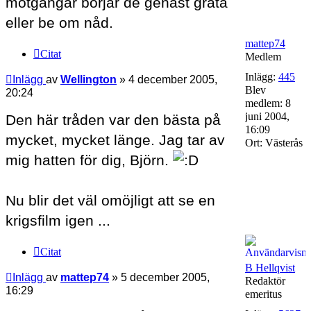
motgångar börjar de genast gråta
eller be om nåd.
mattep74
Citat
Medlem
Inlägg:
445
Inlägg
av
Wellington
»
4 december 2005,
Blev
20:24
medlem:
8
juni 2004,
Den här tråden var den bästa på
16:09
mycket, mycket länge. Jag tar av
Ort:
Västerås
mig hatten för dig, Björn.
Nu blir det väl omöjligt att se en
krigsfilm igen ...
Citat
B Hellqvist
Inlägg
av
mattep74
»
5 december 2005,
Redaktör
16:29
emeritus