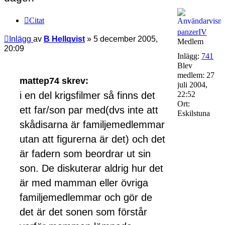
Citat
panzerIV
Inlägg
av
B Hellqvist
»
5 december 2005,
Medlem
20:09
Inlägg:
741
Blev
medlem:
27
mattep74 skrev:
juli 2004,
i en del krigsfilmer så finns det
22:52
Ort:
ett far/son par med(dvs inte att
Eskilstuna
skådisarna är familjemedlemmar
utan att figurerna är det) och det
är fadern som beordrar ut sin
son. De diskuterar aldrig hur det
är med mamman eller övriga
familjemedlemmar och gör de
det är det sonen som förstår