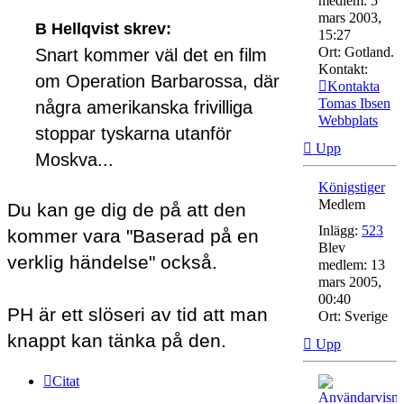
medlem:
5
mars 2003,
B Hellqvist skrev:
15:27
Ort:
Gotland.
Snart kommer väl det en film
Kontakt:
om Operation Barbarossa, där
Kontakta
Tomas Ibsen
några amerikanska frivilliga
Webbplats
stoppar tyskarna utanför
Upp
Moskva...
Königstiger
Medlem
Du kan ge dig de på att den
Inlägg:
523
kommer vara "Baserad på en
Blev
verklig händelse" också.
medlem:
13
mars 2005,
00:40
PH är ett slöseri av tid att man
Ort:
Sverige
knappt kan tänka på den.
Upp
Citat