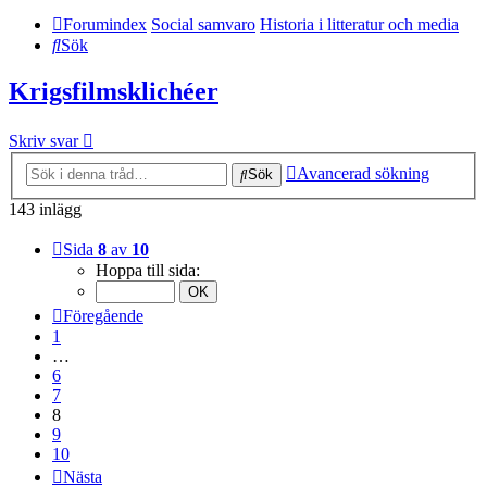
Forumindex
Social samvaro
Historia i litteratur och media
Sök
Krigsfilmsklichéer
Skriv svar
Avancerad sökning
Sök
143 inlägg
Sida
8
av
10
Hoppa till sida:
Föregående
1
…
6
7
8
9
10
Nästa