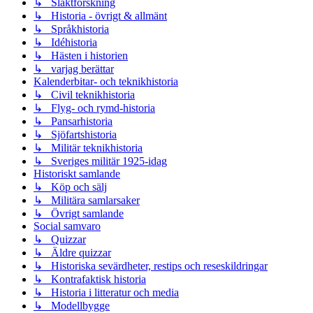
↳ Släktforskning
↳ Historia - övrigt & allmänt
↳ Språkhistoria
↳ Idéhistoria
↳ Hästen i historien
↳ varjag berättar
Kalenderbitar- och teknikhistoria
↳ Civil teknikhistoria
↳ Flyg- och rymd-historia
↳ Pansarhistoria
↳ Sjöfartshistoria
↳ Militär teknikhistoria
↳ Sveriges militär 1925-idag
Historiskt samlande
↳ Köp och sälj
↳ Militära samlarsaker
↳ Övrigt samlande
Social samvaro
↳ Quizzar
↳ Äldre quizzar
↳ Historiska sevärdheter, restips och reseskildringar
↳ Kontrafaktisk historia
↳ Historia i litteratur och media
↳ Modellbygge