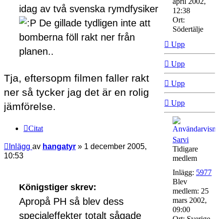
april 2002,
idag av två svenska rymdfysiker
12:38
Ort:
De gillade tydligen inte att
Södertälje
bomberna föll rakt ner från
Upp
planen..
Upp
Tja, eftersopm filmen faller rakt
Upp
ner så tycker jag det är en rolig
Upp
jämförelse.
Citat
Sarvi
Inlägg
av
hangatyr
»
1 december 2005,
Tidigare
10:53
medlem
Inlägg:
5977
Blev
Königstiger skrev:
medlem:
25
Apropå PH så blev dess
mars 2002,
09:00
specialeffekter totalt sågade
Ort:
Sverige