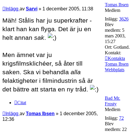
Tomas Ibsen
Inlägg
av
Sarvi
»
1 december 2005, 11:38
Medlem
Inlägg:
3626
Mäh! Stålis har ju superkrafter -
Blev
klart han kan flyga. Det är ju en
medlem:
5
mars 2003,
helt annan
sak
.
15:27
Ort:
Gotland.
Kontakt:
Men ämnet var ju
Kontakta
krigsfilmsklichéer, så åter till
Tomas Ibsen
Webbplats
saken. Ska vi behandla
alla
felaktigheter i filmindustrin så är
det bättre att starta en ny tråd.
Bad Mr.
Citat
Frosty
Medlem
Inlägg
av
Tomas Ibsen
»
1 december 2005,
Inlägg:
72
12:36
Blev
medlem:
22