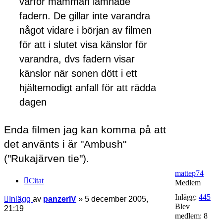
varför mamman lämnade
fadern. De gillar inte varandra
något vidare i början av filmen
för att i slutet visa känslor för
varandra, dvs fadern visar
känslor när sonen dött i ett
hjältemodigt anfall för att rädda
dagen
Enda filmen jag kan komma på att
det använts i är "Ambush"
("Rukajärven tie").
mattep74
Citat
Medlem
Inlägg:
445
Inlägg
av
panzerIV
»
5 december 2005,
Blev
21:19
medlem:
8