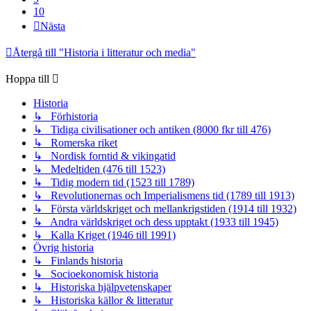
10
Nästa
Återgå till "Historia i litteratur och media"
Hoppa till
Historia
↳ Förhistoria
↳ Tidiga civilisationer och antiken (8000 fkr till 476)
↳ Romerska riket
↳ Nordisk forntid & vikingatid
↳ Medeltiden (476 till 1523)
↳ Tidig modern tid (1523 till 1789)
↳ Revolutionernas och Imperialismens tid (1789 till 1913)
↳ Första världskriget och mellankrigstiden (1914 till 1932)
↳ Andra världskriget och dess upptakt (1933 till 1945)
↳ Kalla Kriget (1946 till 1991)
Övrig historia
↳ Finlands historia
↳ Socioekonomisk historia
↳ Historiska hjälpvetenskaper
↳ Historiska källor & litteratur