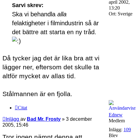
april 2002,
Sarvi skrev:
13:20
Ska vi behandla
alla
Ort:
Sverige
felaktigheter i filmindustrin så är
det bättre att starta en ny tråd.
Då tycker jag det är lika bra att vi
lägger ner, eftersom det skulle ta
altför mycket av allas tid.
Stålmannen är en fjolla.
Citat
Ednew
Inlägg
av
Bad Mr. Frosty
»
3 december
Medlem
2005, 15:46
Inlägg:
109
Blev
Tror ingen nämnt denna att