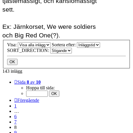
tjästemässigt, och känslomässigt
sett.
Ex: Järnkorset, We were soldiers
och Big Red One(?).
Visa:
Sortera efter:
SORT_DIRECTION:
143 inlägg
Sida
8
av
10
Hoppa till sida:
Föregående
1
…
6
7
8
9