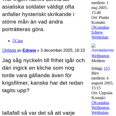
medlem:
1
asiatiska soldater väldigt ofta
maj 2005,
15:48
anfaller hysteriskt skrikande i
Ort:
Platån
större mån än vad andra
Kontakt:
Kontakta
porträtteras göra.
Ednew
Webbplats
Citat
Inlägg
av
Ednew
»
3 december 2005, 16:10
Wellington
Jag såg nyckeln till frihet igår och
Medlem
däri ingick en kliche som nog
Inlägg:
115
Blev
torde vara gällande även för
medlem:
4
krigsfilmer, kanske har det redan
augusti 2003,
15:15
tagits upp?
Ort:
Uppsala
Kontakt:
Kontakta
Wellington
Iallafall så var det så att varje
Webbplats