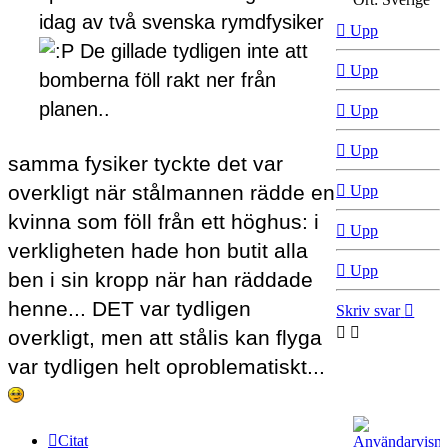
idag av två svenska rymdfysiker
Upp
De gillade tydligen inte att
Upp
bomberna föll rakt ner från
planen..
Upp
Upp
samma fysiker tyckte det var
overkligt när stålmannen rädde en
Upp
kvinna som föll från ett höghus: i
Upp
verkligheten hade hon butit alla
Upp
ben i sin kropp när han räddade
henne... DET var tydligen
Skriv svar
overkligt, men att stålis kan flyga
var tydligen helt oproblematiskt...
Citat