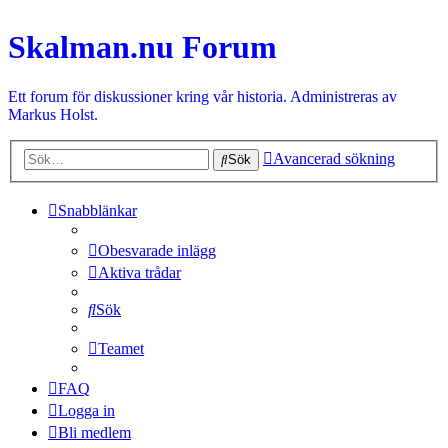
Skalman.nu Forum
Ett forum för diskussioner kring vår historia. Administreras av
Markus Holst.
Avancerad sökning
Sök
Snabblänkar
Obesvarade inlägg
Aktiva trådar
Sök
Teamet
FAQ
Logga in
Bli medlem