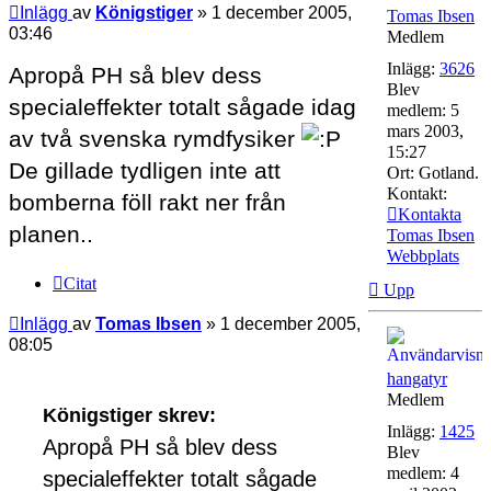
Inlägg
av
Königstiger
»
1 december 2005,
Tomas Ibsen
03:46
Medlem
Inlägg:
3626
Apropå PH så blev dess
Blev
specialeffekter totalt sågade idag
medlem:
5
mars 2003,
av två svenska rymdfysiker
15:27
De gillade tydligen inte att
Ort:
Gotland.
Kontakt:
bomberna föll rakt ner från
Kontakta
planen..
Tomas Ibsen
Webbplats
Citat
Upp
Inlägg
av
Tomas Ibsen
»
1 december 2005,
08:05
hangatyr
Medlem
Königstiger skrev:
Inlägg:
1425
Apropå PH så blev dess
Blev
medlem:
4
specialeffekter totalt sågade