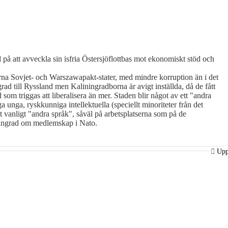
 på att avveckla sin isfria Östersjöflottbas mot ekonomiskt stöd och
rna Sovjet- och Warszawapakt-stater, med mindre korruption än i det
ad till Ryssland men Kaliningradborna är avigt inställda, då de fått
som triggas att liberalisera än mer. Staden blir något av ett "andra
unga, ryskkunniga intellektuella (speciellt minoriteter från det
t vanligt "andra språk", såväl på arbetsplatserna som på de
iningrad om medlemskap i Nato.
Up