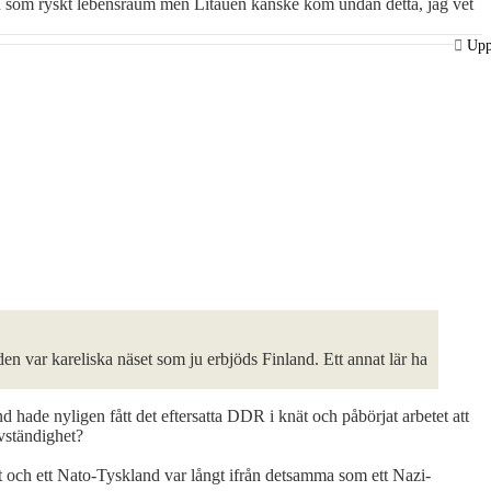
råden som ryskt lebensraum men Litauen kanske kom undan detta, jag vet
Up
den var kareliska näset som ju erbjöds Finland. Ett annat lär ha
 hade nyligen fått det eftersatta DDR i knät och påbörjat arbetet att
lvständighet?
ut och ett Nato-Tyskland var långt ifrån detsamma som ett Nazi-