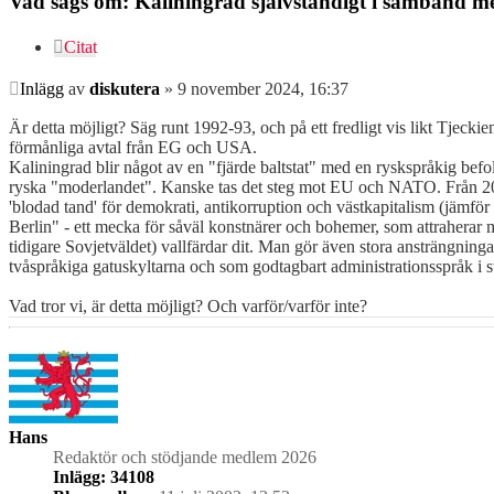
Vad sägs om: Kaliningrad självständigt i samband m
Citat
Inlägg
av
diskutera
»
9 november 2024, 16:37
Är detta möjligt? Säg runt 1992-93, och på ett fredligt vis likt Tjeck
förmånliga avtal från EG och USA.
Kaliningrad blir något av en "fjärde baltstat" med en ryskspråkig be
ryska "moderlandet". Kanske tas det steg mot EU och NATO. Från 2005 oc
'blodad tand' för demokrati, antikorruption och västkapitalism (jämför 
Berlin" - ett mecka för såväl konstnärer och bohemer, som attraherar m
tidigare Sovjetväldet) vallfärdar dit. Man gör även stora ansträngning
tvåspråkiga gatuskyltarna och som godtagbart administrationsspråk 
Vad tror vi, är detta möjligt? Och varför/varför inte?
Hans
Redaktör och stödjande medlem 2026
Inlägg:
34108