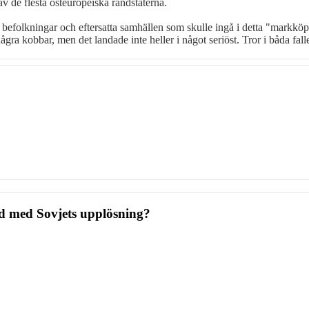
v de flesta östeuropeiska randstaterna.
 befolkningar och eftersatta samhällen som skulle ingå i detta "markkö
ågra kobbar, men det landade inte heller i något seriöst. Tror i båda fa
nd med Sovjets upplösning?