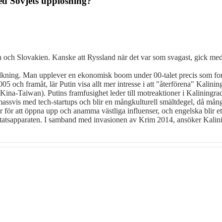
ed Sovjets upplösning?
ien och Slovakien. Kanske att Ryssland när det var som svagast, gick med
folkning. Man upplever en ekonomisk boom under 00-talet precis som fo
h framåt, lär Putin visa allt mer intresse i att "återförena" Kaliningr
Kina-Taiwan). Putins framfusighet leder till motreaktioner i Kaliningrad 
assvis med tech-startups och blir en mångkulturell smältdegel, då många 
ar för att öppna upp och anamma västliga influenser, och engelska blir et
i statsapparaten. I samband med invasionen av Krim 2014, ansöker Kal