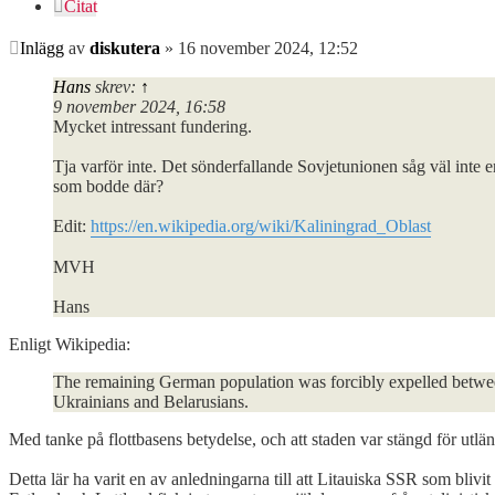
Citat
Inlägg
av
diskutera
»
16 november 2024, 12:52
Hans
skrev:
↑
9 november 2024, 16:58
Mycket intressant fundering.
Tja varför inte. Det sönderfallande Sovjetunionen såg väl inte e
som bodde där?
Edit:
https://en.wikipedia.org/wiki/Kaliningrad_Oblast
MVH
Hans
Enligt Wikipedia:
The remaining German population was forcibly expelled between 
Ukrainians and Belarusians.
Med tanke på flottbasens betydelse, och att staden var stängd för utlänn
Detta lär ha varit en av anledningarna till att Litauiska SSR som bliv