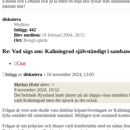
Estland och Lettland fick ju ta emot en rejäl dos ryssar från stalinis
faktiskt inte?
diskutera
Medlem
Inlägg:
442
Blev medlem:
18 februari 2004, 20:51
Ort:
Bengts gärde
Re: Vad sägs om: Kaliningrad självständigt i samba
Citat
Inlägg
av
diskutera
»
16 november 2024, 13:05
Markus Holst
skrev:
↑
9 november 2024, 19:52
Det befriade Ryssland hade planer på att släppa vissa områden fr
varit Kaliningrad men det sprack ju det också.
Frågan är vem som skulle vara tänkbar köpare/övertagare av Kaliningrad
lyfta området till västerländsk standard. Möjligen tysk nominell kontro
Frågan är om polacker och litauer varit komfortabla med en sådan lösn