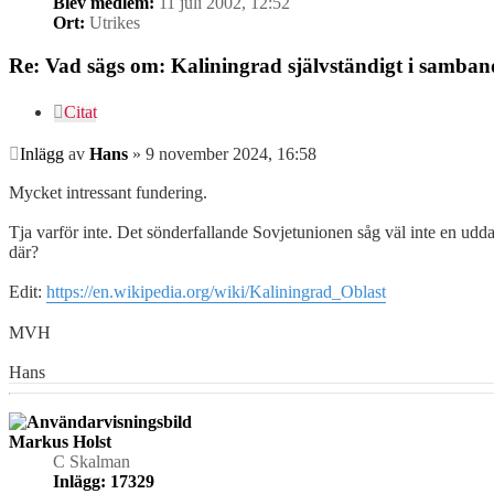
Blev medlem:
11 juli 2002, 12:52
Ort:
Utrikes
Re: Vad sägs om: Kaliningrad självständigt i samba
Citat
Inlägg
av
Hans
»
9 november 2024, 16:58
Mycket intressant fundering.
Tja varför inte. Det sönderfallande Sovjetunionen såg väl inte en udda
där?
Edit:
https://en.wikipedia.org/wiki/Kaliningrad_Oblast
MVH
Hans
Markus Holst
C Skalman
Inlägg:
17329