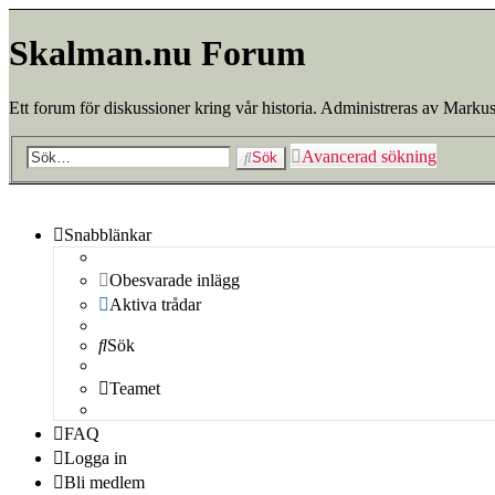
Skalman.nu Forum
Ett forum för diskussioner kring vår historia. Administreras av Markus
Avancerad sökning
Sök
Snabblänkar
Obesvarade inlägg
Aktiva trådar
Sök
Teamet
FAQ
Logga in
Bli medlem