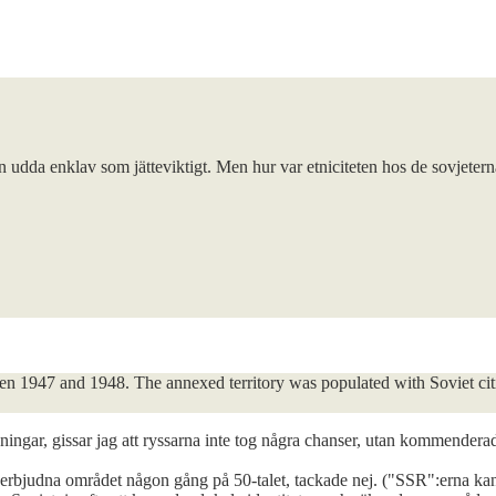
n udda enklav som jätteviktigt. Men hur var etniciteten hos de sovjetern
1947 and 1948. The annexed territory was populated with Soviet citize
ingar, gissar jag att ryssarna inte tog några chanser, utan kommenderade d
it erbjudna området någon gång på 50-talet, tackade nej. ("SSR":erna kan