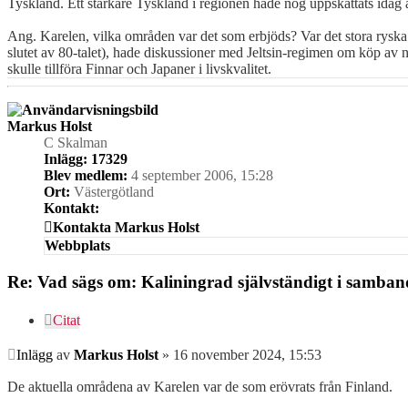
Tyskland. Ett starkare Tyskland i regionen hade nog uppskattats idag a
Ang. Karelen, vilka områden var det som erbjöds? Var det stora ryska
slutet av 80-talet), hade diskussioner med Jeltsin-regimen om köp av n
skulle tillföra Finnar och Japaner i livskvalitet.
Markus Holst
C Skalman
Inlägg:
17329
Blev medlem:
4 september 2006, 15:28
Ort:
Västergötland
Kontakt:
Kontakta Markus Holst
Webbplats
Re: Vad sägs om: Kaliningrad självständigt i samba
Citat
Inlägg
av
Markus Holst
»
16 november 2024, 15:53
De aktuella områdena av Karelen var de som erövrats från Finland.