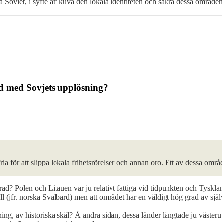
tiska Soviet, i syfte att kuva den lokala identiteten och säkra dessa om
nd med Sovjets upplösning?
ia för att slippa lokala frihetsrörelser och annan oro. Ett av dessa områ
? Polen och Litauen var ju relativt fattiga vid tidpunkten och Tyskland
ll (jfr. norska Svalbard) men att området har en väldigt hög grad av sjä
ing, av historiska skäl? Å andra sidan, dessa länder längtade ju väster