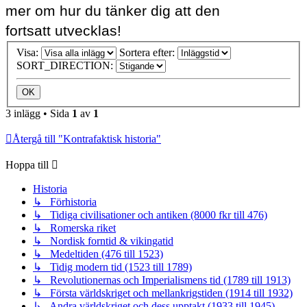
mer om hur du tänker dig att den
fortsatt utvecklas!
Visa:
Sortera efter:
SORT_DIRECTION:
3 inlägg • Sida
1
av
1
Återgå till "Kontrafaktisk historia"
Hoppa till
Historia
↳ Förhistoria
↳ Tidiga civilisationer och antiken (8000 fkr till 476)
↳ Romerska riket
↳ Nordisk forntid & vikingatid
↳ Medeltiden (476 till 1523)
↳ Tidig modern tid (1523 till 1789)
↳ Revolutionernas och Imperialismens tid (1789 till 1913)
↳ Första världskriget och mellankrigstiden (1914 till 1932)
↳ Andra världskriget och dess upptakt (1933 till 1945)