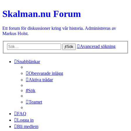
Skalman.nu Forum
Ett forum för diskussioner kring vår historia. Administreras av
Markus Holst.
Avancerad sökning
Sök
Snabblänkar
Obesvarade inlägg
Aktiva trådar
Sök
Teamet
FAQ
Logga in
Bli medlem