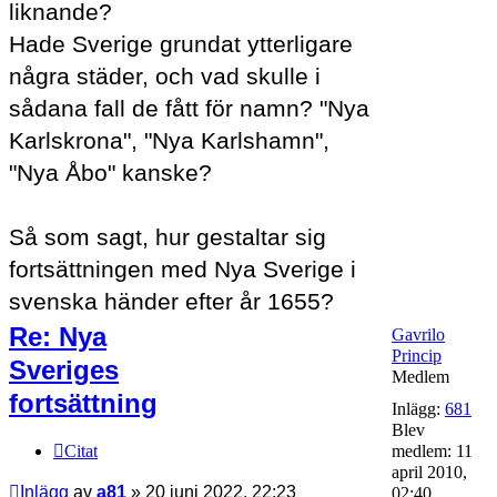
liknande?
Hade Sverige grundat ytterligare
några städer, och vad skulle i
sådana fall de fått för namn? "Nya
Karlskrona", "Nya Karlshamn",
"Nya Åbo" kanske?
Så som sagt, hur gestaltar sig
fortsättningen med Nya Sverige i
svenska händer efter år 1655?
Re: Nya
Gavrilo
Princip
Sveriges
Medlem
fortsättning
Inlägg:
681
Blev
Citat
medlem:
11
april 2010,
Inlägg
av
a81
»
20 juni 2022, 22:23
02:40