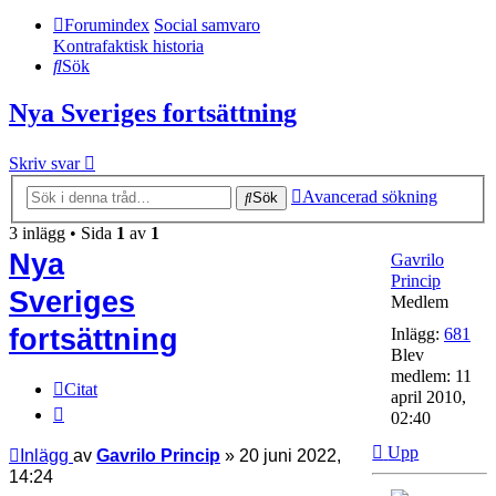
Forumindex
Social samvaro
Kontrafaktisk historia
Sök
Nya Sveriges fortsättning
Skriv svar
Avancerad sökning
Sök
3 inlägg • Sida
1
av
1
Nya
Gavrilo
Princip
Sveriges
Medlem
fortsättning
Inlägg:
681
Blev
medlem:
11
Citat
april 2010,
02:40
Upp
Inlägg
av
Gavrilo Princip
»
20 juni 2022,
14:24