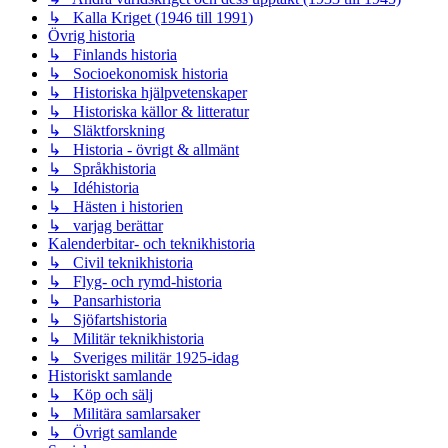
↳ Kalla Kriget (1946 till 1991)
Övrig historia
↳ Finlands historia
↳ Socioekonomisk historia
↳ Historiska hjälpvetenskaper
↳ Historiska källor & litteratur
↳ Släktforskning
↳ Historia - övrigt & allmänt
↳ Språkhistoria
↳ Idéhistoria
↳ Hästen i historien
↳ varjag berättar
Kalenderbitar- och teknikhistoria
↳ Civil teknikhistoria
↳ Flyg- och rymd-historia
↳ Pansarhistoria
↳ Sjöfartshistoria
↳ Militär teknikhistoria
↳ Sveriges militär 1925-idag
Historiskt samlande
↳ Köp och sälj
↳ Militära samlarsaker
↳ Övrigt samlande