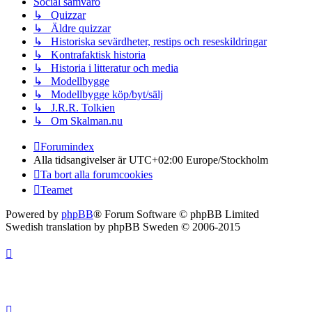
Social samvaro
↳ Quizzar
↳ Äldre quizzar
↳ Historiska sevärdheter, restips och reseskildringar
↳ Kontrafaktisk historia
↳ Historia i litteratur och media
↳ Modellbygge
↳ Modellbygge köp/byt/sälj
↳ J.R.R. Tolkien
↳ Om Skalman.nu
Forumindex
Alla tidsangivelser är UTC+02:00 Europe/Stockholm
Ta bort alla forumcookies
Teamet
Powered by
phpBB
® Forum Software © phpBB Limited
Swedish translation by phpBB Sweden © 2006-2015