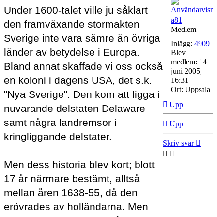
Under 1600-talet ville ju såklart
a81
den framväxande stormakten
Medlem
Sverige inte vara sämre än övriga
Inlägg:
4909
länder av betydelse i Europa.
Blev
medlem:
14
Bland annat skaffade vi oss också
juni 2005,
en koloni i dagens USA, det s.k.
16:31
Ort:
Uppsala
"Nya Sverige". Den kom att ligga i
Upp
nuvarande delstaten Delaware
samt några landremsor i
Upp
kringliggande delstater.
Skriv svar
Men dess historia blev kort; blott
17 år närmare bestämt, alltså
mellan åren 1638-55, då den
erövrades av holländarna. Men