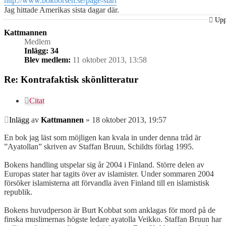
http://www.bokborsen.se/page-start
Jag hittade Amerikas sista dagar där.
Up
Kattmannen
Medlem
Inlägg:
34
Blev medlem:
11 oktober 2013, 13:58
Re: Kontrafaktisk skönlitteratur
Citat
Inlägg
av
Kattmannen
»
18 oktober 2013, 19:57
En bok jag läst som möjligen kan kvala in under denna tråd är
”Ayatollan” skriven av Staffan Bruun, Schildts förlag 1995.
Bokens handling utspelar sig år 2004 i Finland. Större delen av
Europas stater har tagits över av islamister. Under sommaren 2004
försöker islamisterna att förvandla även Finland till en islamistisk
republik.
Bokens huvudperson är Burt Kobbat som anklagas för mord på de
finska muslimernas högste ledare ayatolla Veikko. Staffan Bruun har