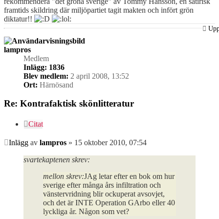
rekommendera "det gröna sverige" av Tommy Hansson, en satirisk
framtids skildring där miljöpartiet tagit makten och infört grön
diktatur!!
Up
lampros
Medlem
Inlägg:
1836
Blev medlem:
2 april 2008, 13:52
Ort:
Härnösand
Re: Kontrafaktisk skönlitteratur
Citat
Inlägg
av
lampros
»
15 oktober 2010, 07:54
svartekaptenen skrev:
mellon skrev:
JAg letar efter en bok om hur
sverige efter många års infiltration och
vänstervridning blir ockuperat avsovjet,
och det är INTE Operation GArbo eller 40
lyckliga år. Någon som vet?