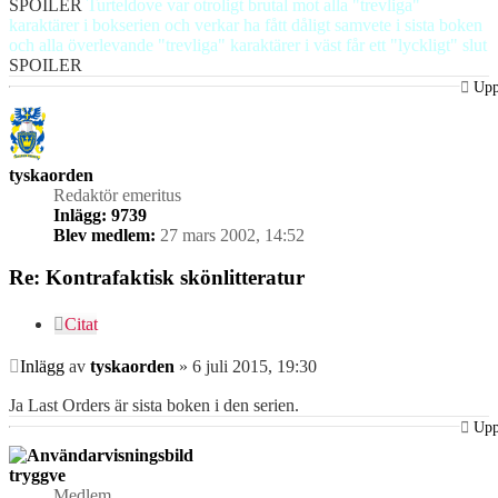
SPOILER
Turteldove var otroligt brutal mot alla "trevliga"
karaktärer i bokserien och verkar ha fått dåligt samvete i sista boken
och alla överlevande "trevliga" karaktärer i väst får ett "lyckligt" slut
SPOILER
Up
tyskaorden
Redaktör emeritus
Inlägg:
9739
Blev medlem:
27 mars 2002, 14:52
Re: Kontrafaktisk skönlitteratur
Citat
Inlägg
av
tyskaorden
»
6 juli 2015, 19:30
Ja Last Orders är sista boken i den serien.
Up
tryggve
Medlem