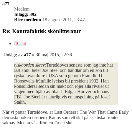
a77
Medlem
Inlägg:
392
Blev medlem:
18 augusti 2011, 23:47
Re: Kontrafaktisk skönlitteratur
Citat
Inlägg
av
a77
»
30 maj 2015, 22:36
tyskaorden skrev:
Turteldoves senaste som jag inte har
läst ännu heter Joe Steel och handlar om en son till
ryska invandrare i USA som genom Franklin D.
Roosevelts frånfälle lyckas bli president 1932. Han
konsoliderar sedan sin makt och röjer alla rivaler ur
vägen med hjälp av bl.a. J. Edgar Hoover och hans
FBI. Joe Steel är naturligtvis en anspelning på Josef
Stalin.
När vi pratar Turteldove, är Last Orders i The War That Came Early
den sista boken i serien? Känns som ett slut på asiatiska fronten
saknas. Medan väst fronten får ett slut.