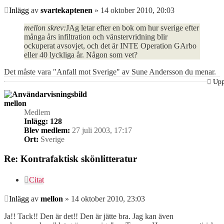
Inlägg
av
svartekaptenen
»
14 oktober 2010, 20:03
mellon skrev:
JAg letar efter en bok om hur sverige efter
många års infiltration och vänstervridning blir
ockuperat avsovjet, och det är INTE Operation GArbo
eller 40 lyckliga år. Någon som vet?
Det måste vara "Anfall mot Sverige" av Sune Andersson du menar.
Up
mellon
Medlem
Inlägg:
128
Blev medlem:
27 juli 2003, 17:17
Ort:
Sverige
Re: Kontrafaktisk skönlitteratur
Citat
Inlägg
av
mellon
»
14 oktober 2010, 23:03
Ja!! Tack!! Den är det!! Den är jätte bra. Jag kan även