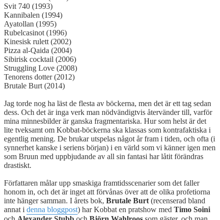
Svit 740 (1993)
Kannibalen (1994)
Ayatollan (1995)
Rubelcasinot (1996)
Kinesisk rulett (2002)
Pizza al-Qaida (2004)
Sibirisk cocktail (2006)
Struggling Love (2008)
Tenorens dotter (2012)
Brutale Burt (2014)
Jag torde nog ha läst de flesta av böckerna, men det är ett tag sedan
dess. Och det är inga verk man nödvändigtvis återvänder till, varför
mina minnesbilder är ganska fragmentariska. Hur som helst är det
lite tveksamt om Kobbat-böckerna ska klassas som kontrafaktiska i
egentlig mening. De brukar utspelas något år fram i tiden, och ofta (i
synnerhet kanske i seriens början) i en värld som vi känner igen men
som Bruun med uppbjudande av all sin fantasi har låtit förändras
drastiskt.
Författaren målar upp smaskiga framtidsscenarier som det faller
honom in, och det är inget att förvånas över att de olika profetiorna
inte hänger samman. I årets bok,
Brutale Burt
(recenserad bland
annat i
denna bloggpost
) har Kobbat en pratshow med
Timo Soini
och
Alexander Stubb
och
Björn Wahlroos
som gäster, och man