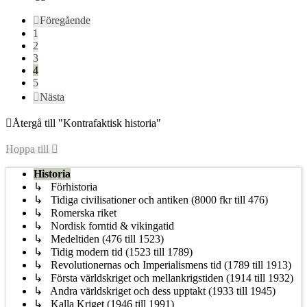
Föregående
1
2
3
4
5
Nästa
Återgå till "Kontrafaktisk historia"
Hoppa till
Historia
↳ Förhistoria
↳ Tidiga civilisationer och antiken (8000 fkr till 476)
↳ Romerska riket
↳ Nordisk forntid & vikingatid
↳ Medeltiden (476 till 1523)
↳ Tidig modern tid (1523 till 1789)
↳ Revolutionernas och Imperialismens tid (1789 till 1913)
↳ Första världskriget och mellankrigstiden (1914 till 1932)
↳ Andra världskriget och dess upptakt (1933 till 1945)
↳ Kalla Kriget (1946 till 1991)