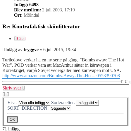
Inlägg:
6498
Blev medlem:
2 juli 2003, 17:19
Ort:
Mölndal
Re: Kontrafaktisk skönlitteratur
Citat
Inlägg
av
tryggve
»
6 juli 2015, 19:34
Turtledove verkar ha en ny serie på gång, "Bombs away: The Hot
War". POD verkar vara att MacArthur sätter in kärnvapen i
Koreakriget, varpå Sovjet vedergäller med kärnvapen mot USA.
http://www.amazon.com/Bombs-Away-The-Ho ... 0553390708
Up
Skriv svar
Visa:
Sortera efter:
SORT_DIRECTION:
71 inlägg