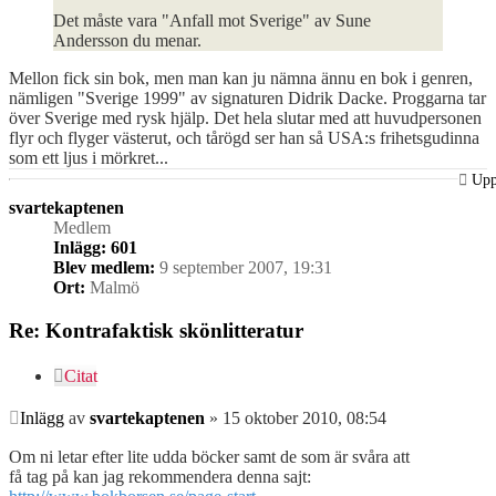
Det måste vara "Anfall mot Sverige" av Sune
Andersson du menar.
Mellon fick sin bok, men man kan ju nämna ännu en bok i genren,
nämligen "Sverige 1999" av signaturen Didrik Dacke. Proggarna tar
över Sverige med rysk hjälp. Det hela slutar med att huvudpersonen
flyr och flyger västerut, och tårögd ser han så USA:s frihetsgudinna
som ett ljus i mörkret...
Up
svartekaptenen
Medlem
Inlägg:
601
Blev medlem:
9 september 2007, 19:31
Ort:
Malmö
Re: Kontrafaktisk skönlitteratur
Citat
Inlägg
av
svartekaptenen
»
15 oktober 2010, 08:54
Om ni letar efter lite udda böcker samt de som är svåra att
få tag på kan jag rekommendera denna sajt: