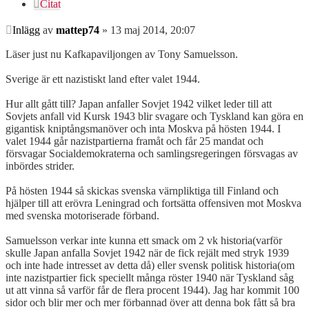
Citat
Inlägg
av
mattep74
»
13 maj 2014, 20:07
Läser just nu Kafkapaviljongen av Tony Samuelsson.
Sverige är ett nazistiskt land efter valet 1944.
Hur allt gått till? Japan anfaller Sovjet 1942 vilket leder till att
Sovjets anfall vid Kursk 1943 blir svagare och Tyskland kan göra en
gigantisk kniptångsmanöver och inta Moskva på hösten 1944. I
valet 1944 går nazistpartierna framåt och får 25 mandat och
försvagar Socialdemokraterna och samlingsregeringen försvagas av
inbördes strider.
På hösten 1944 så skickas svenska värnpliktiga till Finland och
hjälper till att erövra Leningrad och fortsätta offensiven mot Moskva
med svenska motoriserade förband.
Samuelsson verkar inte kunna ett smack om 2 vk historia(varför
skulle Japan anfalla Sovjet 1942 när de fick rejält med stryk 1939
och inte hade intresset av detta då) eller svensk politisk historia(om
inte nazistpartier fick speciellt många röster 1940 när Tyskland såg
ut att vinna så varför får de flera procent 1944). Jag har kommit 100
sidor och blir mer och mer förbannad över att denna bok fått så bra