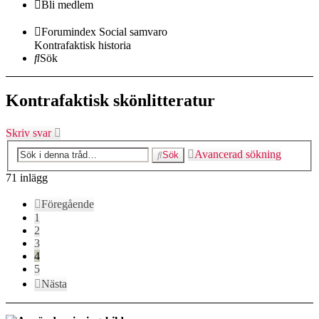
Bli medlem
Forumindex
Social samvaro
Kontrafaktisk historia
Sök
Kontrafaktisk skönlitteratur
Skriv svar
Avancerad sökning
Sök
71 inlägg
Föregående
1
2
3
4
5
Nästa