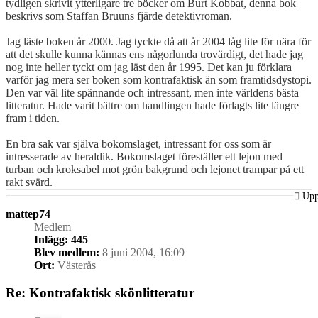
tydligen skrivit ytterligare tre böcker om Burt Kobbat, denna bok
beskrivs som Staffan Bruuns fjärde detektivroman.
Jag läste boken år 2000. Jag tyckte då att år 2004 låg lite för nära för
att det skulle kunna kännas ens någorlunda trovärdigt, det hade jag
nog inte heller tyckt om jag läst den år 1995. Det kan ju förklara
varför jag mera ser boken som kontrafaktisk än som framtidsdystopi.
Den var väl lite spännande och intressant, men inte världens bästa
litteratur. Hade varit bättre om handlingen hade förlagts lite längre
fram i tiden.
En bra sak var själva bokomslaget, intressant för oss som är
intresserade av heraldik. Bokomslaget föreställer ett lejon med
turban och kroksabel mot grön bakgrund och lejonet trampar på ett
rakt svärd.
Up
mattep74
Medlem
Inlägg:
445
Blev medlem:
8 juni 2004, 16:09
Ort:
Västerås
Re: Kontrafaktisk skönlitteratur