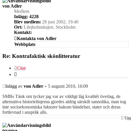
von Adler
Medlem
Inlägg:
4228
Blev medlem:
28 juni 2002, 19:40
Ort:
Lilejholmskajen, Stockholm
Kontakt:
Kontakta von Adler
Webbplats
Re: Kontrafaktisk skönlitteratur
Citat
Inlägg
av
von Adler
»
5 augusti 2010, 16:09
SMBs Tänk om tycker jag var av väldigt låg kvalitét överlag, de
alternativa historielinjerna gjordes aldrig särskilt sannolika, man tog
inte socioekonomiska faktorer bakom händelser, stater och deras
fortlevnad i anspråk alls.
Up
tryggve