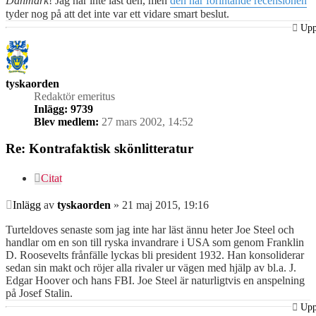
Danmark
! Jag har inte läst den, men
den här förintande recensionen
tyder nog på att det inte var ett vidare smart beslut.
Up
tyskaorden
Redaktör emeritus
Inlägg:
9739
Blev medlem:
27 mars 2002, 14:52
Re: Kontrafaktisk skönlitteratur
Citat
Inlägg
av
tyskaorden
»
21 maj 2015, 19:16
Turteldoves senaste som jag inte har läst ännu heter Joe Steel och
handlar om en son till ryska invandrare i USA som genom Franklin
D. Roosevelts frånfälle lyckas bli president 1932. Han konsoliderar
sedan sin makt och röjer alla rivaler ur vägen med hjälp av bl.a. J.
Edgar Hoover och hans FBI. Joe Steel är naturligtvis en anspelning
på Josef Stalin.
Up