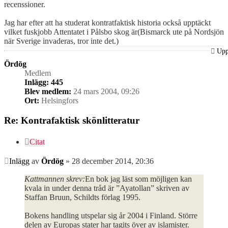
recenssioner.
Jag har efter att ha studerat kontratfaktisk historia också upptäckt
vilket fuskjobb Attentatet i Pålsbo skog är(Bismarck ute på Nordsjön
när Sverige invaderas, tror inte det.)
Up
Ördög
Medlem
Inlägg:
445
Blev medlem:
24 mars 2004, 09:26
Ort:
Helsingfors
Re: Kontrafaktisk skönlitteratur
Citat
Inlägg
av
Ördög
»
28 december 2014, 20:36
Kattmannen skrev:
En bok jag läst som möjligen kan
kvala in under denna tråd är ”Ayatollan” skriven av
Staffan Bruun, Schildts förlag 1995.
Bokens handling utspelar sig år 2004 i Finland. Större
delen av Europas stater har tagits över av islamister.