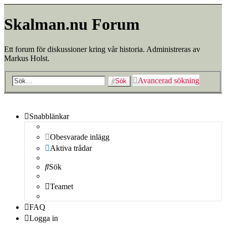
Skalman.nu Forum
Ett forum för diskussioner kring vår historia. Administreras av
Markus Holst.
Avancerad sökning
Sök
Snabblänkar
Obesvarade inlägg
Aktiva trådar
Sök
Teamet
FAQ
Logga in