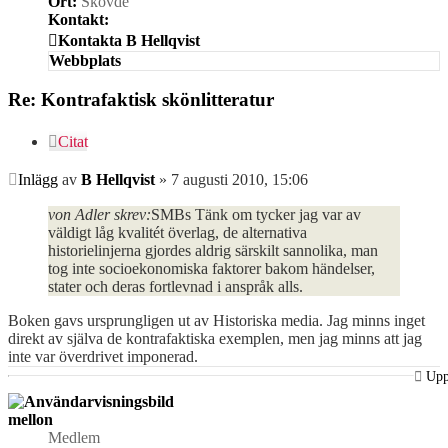
Ort:
Skövde
Kontakt:
Kontakta B Hellqvist
Webbplats
Re: Kontrafaktisk skönlitteratur
Citat
Inlägg
av
B Hellqvist
»
7 augusti 2010, 15:06
von Adler skrev:
SMBs Tänk om tycker jag var av
väldigt låg kvalitét överlag, de alternativa
historielinjerna gjordes aldrig särskilt sannolika, man
tog inte socioekonomiska faktorer bakom händelser,
stater och deras fortlevnad i anspråk alls.
Boken gavs ursprungligen ut av Historiska media. Jag minns inget
direkt av själva de kontrafaktiska exemplen, men jag minns att jag
inte var överdrivet imponerad.
Up
mellon
Medlem