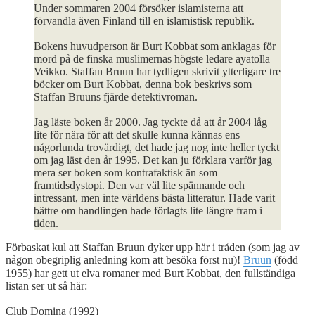
Under sommaren 2004 försöker islamisterna att
förvandla även Finland till en islamistisk republik.
Bokens huvudperson är Burt Kobbat som anklagas för
mord på de finska muslimernas högste ledare ayatolla
Veikko. Staffan Bruun har tydligen skrivit ytterligare tre
böcker om Burt Kobbat, denna bok beskrivs som
Staffan Bruuns fjärde detektivroman.
Jag läste boken år 2000. Jag tyckte då att år 2004 låg
lite för nära för att det skulle kunna kännas ens
någorlunda trovärdigt, det hade jag nog inte heller tyckt
om jag läst den år 1995. Det kan ju förklara varför jag
mera ser boken som kontrafaktisk än som
framtidsdystopi. Den var väl lite spännande och
intressant, men inte världens bästa litteratur. Hade varit
bättre om handlingen hade förlagts lite längre fram i
tiden.
Förbaskat kul att Staffan Bruun dyker upp här i tråden (som jag av
någon obegriplig anledning kom att besöka först nu)!
Bruun
(född
1955) har gett ut elva romaner med Burt Kobbat, den fullständiga
listan ser ut så här:
Club Domina (1992)