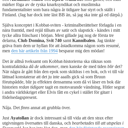
märker föga av de ryska knarksyndikat och muslimska
fundamentalister som bara några år tidigare har styrt och ställt i
Finland. (Jag har dock inte läst BB än, så jag ska inte gå ed därpå.)
Själva konceptet i Kobbat-sviten - kriminalberättelser förlagda i en
nära framtid, med rejäl tillsats av satir och slapstick - kändes i mitt
tycke allra fräschast i början. Mest gillade jag nog de första tre
delarna,
Club Domina, Svit 740
samt
Kannibalen
. Jag tänkte
gräva fram dem ur hyllan för att åstadkomma någon sorts resumé,
men
den här artikeln från 1994
besparar mig den mödan!
Det är alltså tveksamt om Kobbat-historierna ska räknas som
kontrafaktiska
då de utkommer
, men kanske de med tiden
blir
det?
När några år gått från den epok som skildras i en bok, och vi till vår
lättnad konstaterar att det ju inte aaalls gick så som Bruun
förutspådde, blir ju effekten densamma som då vi läser en bok där
historien
redan tidigare
tagit en motsvarande vändning, Hitler segrat
i andra världskriget eller Elvis fått en cykel i stället för gitarr i
födelsedagspresent.
Nåja. Det
finns
annat att grubbla över.
Just
Ayatollan
är dock intressant så till vida att den strax efter
utgivningen översattes till danska, och
bearbetades till att utspelas i