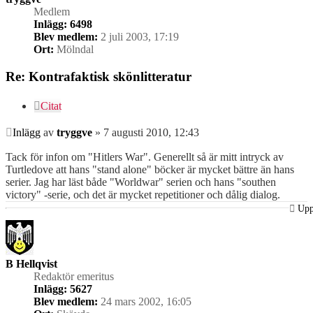
Medlem
Inlägg:
6498
Blev medlem:
2 juli 2003, 17:19
Ort:
Mölndal
Re: Kontrafaktisk skönlitteratur
Citat
Inlägg
av
tryggve
»
7 augusti 2010, 12:43
Tack för infon om "Hitlers War". Generellt så är mitt intryck av
Turtledove att hans "stand alone" böcker är mycket bättre än hans
serier. Jag har läst både "Worldwar" serien och hans "southen
victory" -serie, och det är mycket repetitioner och dålig dialog.
Up
B Hellqvist
Redaktör emeritus
Inlägg:
5627
Blev medlem:
24 mars 2002, 16:05