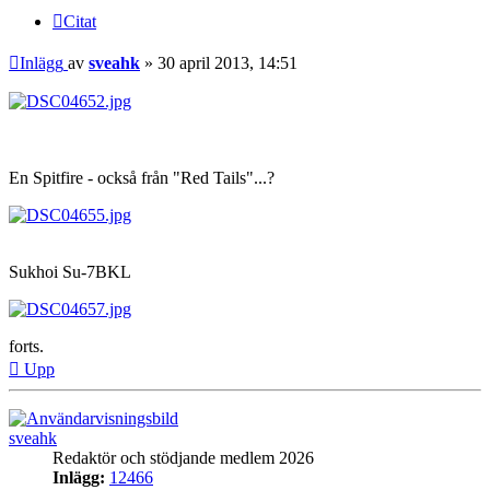
Citat
Inlägg
av
sveahk
»
30 april 2013, 14:51
En Spitfire - också från "Red Tails"...?
Sukhoi Su-7BKL
forts.
Upp
sveahk
Redaktör och stödjande medlem 2026
Inlägg:
12466