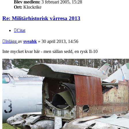
Blev medlem:
3 februari 2005, 15:28
Ort:
Klockrike
Re: Militärhistorisk vårresa 2013
Citat
Inlägg
av
sveahk
»
30 april 2013, 14:56
Inte mycket kvar här - men sällan sedd, en rysk Il-10