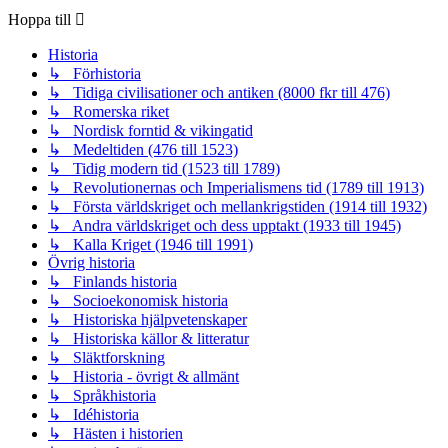
Hoppa till
Historia
↳ Förhistoria
↳ Tidiga civilisationer och antiken (8000 fkr till 476)
↳ Romerska riket
↳ Nordisk forntid & vikingatid
↳ Medeltiden (476 till 1523)
↳ Tidig modern tid (1523 till 1789)
↳ Revolutionernas och Imperialismens tid (1789 till 1913)
↳ Första världskriget och mellankrigstiden (1914 till 1932)
↳ Andra världskriget och dess upptakt (1933 till 1945)
↳ Kalla Kriget (1946 till 1991)
Övrig historia
↳ Finlands historia
↳ Socioekonomisk historia
↳ Historiska hjälpvetenskaper
↳ Historiska källor & litteratur
↳ Släktforskning
↳ Historia - övrigt & allmänt
↳ Språkhistoria
↳ Idéhistoria
↳ Hästen i historien