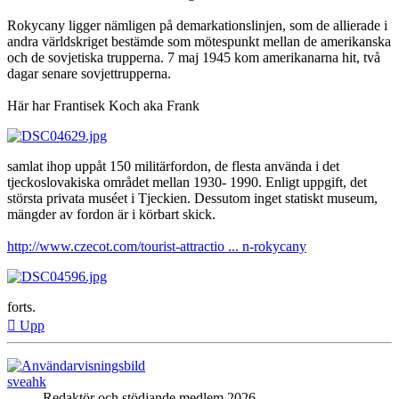
Rokycany ligger nämligen på demarkationslinjen, som de allierade i
andra världskriget bestämde som mötespunkt mellan de amerikanska
och de sovjetiska trupperna. 7 maj 1945 kom amerikanarna hit, två
dagar senare sovjettrupperna.
Här har Frantisek Koch aka Frank
samlat ihop uppåt 150 militärfordon, de flesta använda i det
tjeckoslovakiska området mellan 1930- 1990. Enligt uppgift, det
största privata muséet i Tjeckien. Dessutom inget statiskt museum,
mängder av fordon är i körbart skick.
http://www.czecot.com/tourist-attractio ... n-rokycany
forts.
Upp
sveahk
Redaktör och stödjande medlem 2026