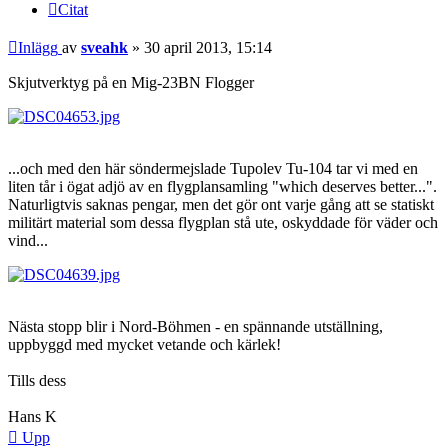
Citat
Inlägg
av
sveahk
»
30 april 2013, 15:14
Skjutverktyg på en Mig-23BN Flogger
...och med den här söndermejslade Tupolev Tu-104 tar vi med en
liten tår i ögat adjö av en flygplansamling "which deserves better...".
Naturligtvis saknas pengar, men det gör ont varje gång att se statiskt
militärt material som dessa flygplan stå ute, oskyddade för väder och
vind...
Nästa stopp blir i Nord-Böhmen - en spännande utställning,
uppbyggd med mycket vetande och kärlek!
Tills dess
Hans K
Upp