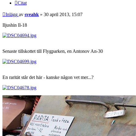
Citat
Inlägg
av
sveahk
»
30 april 2013, 15:07
Iljushin Il-18
Senaste tillskottet till Flygparken, en Antonov An-30
En rarität står det här - kanske någon vet mer...?