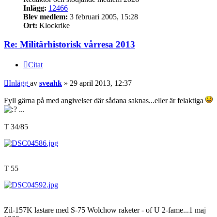
Inlägg:
12466
Blev medlem:
3 februari 2005, 15:28
Ort:
Klockrike
Re: Militärhistorisk vårresa 2013
Citat
Inlägg
av
sveahk
»
29 april 2013, 12:37
Fyll gärna på med angivelser där sådana saknas...eller är felaktiga
...
T 34/85
T 55
Zil-157K lastare med S-75 Wolchow raketer - of U 2-fame...1 maj