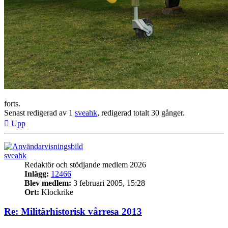
forts.
Senast redigerad av 1
sveahk
, redigerad totalt 30 gånger.
Upp
sveahk
Redaktör och stödjande medlem 2026
Inlägg:
12466
Blev medlem:
3 februari 2005, 15:28
Ort:
Klockrike
Re: Militärhistorisk vårresa 2013