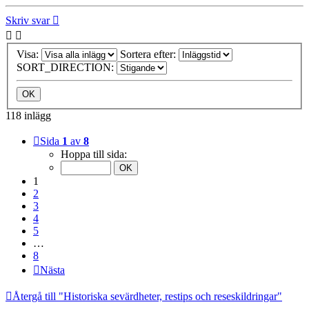
Skriv svar
Visa:
Sortera efter:
SORT_DIRECTION:
118 inlägg
Sida
1
av
8
Hoppa till sida:
1
2
3
4
5
…
8
Nästa
Återgå till "Historiska sevärdheter, restips och reseskildringar"