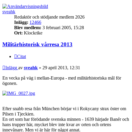
sveahk
Redaktör och stödjande medlem 2026
Inlägg:
12466
Blev medlem:
3 februari 2005, 15:28
Ort:
Klockrike
Militärhistorisk vårresa 2013
Citat
Inlägg
av
sveahk
»
29 april 2013, 12:31
En vecka på väg i mellan-Europa - med militärhistoriska mål för
ögonen.
Efter snabb resa från München börjar vi i Rokycany strax öster om
Pilsen i Tjeckien.
En ort som har förödande svenska minnen - 1639 härjade Banér och
hans trupper här, mycket blev inte kvar av orten och ortens
innevånare. Men vi är här för något annat.