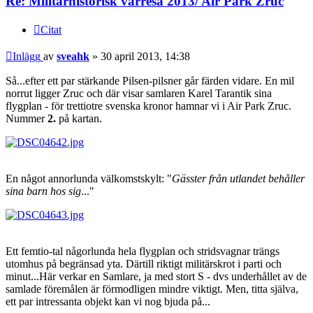
Re: Militärhistorisk vårresa 2013/ Air Park Zruc
Citat
Inlägg
av
sveahk
»
30 april 2013, 14:38
Så...efter ett par stärkande Pilsen-pilsner går färden vidare. En mil
norrut ligger Zruc och där visar samlaren Karel Tarantik sina
flygplan - för trettiotre svenska kronor hamnar vi i Air Park Zruc.
Nummer
2.
på kartan.
En något annorlunda välkomstskylt: "
Gässter från utlandet behåller
sina barn hos sig
..."
Ett femtio-tal någorlunda hela flygplan och stridsvagnar trängs
utomhus på begränsad yta. Därtill riktigt militärskrot i parti och
minut...Här verkar en Samlare, ja med stort S - dvs underhållet av de
samlade föremålen är förmodligen mindre viktigt. Men, titta själva,
ett par intressanta objekt kan vi nog bjuda på...