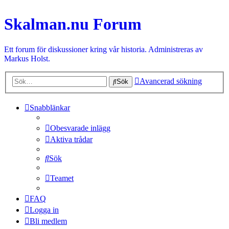
Skalman.nu Forum
Ett forum för diskussioner kring vår historia. Administreras av
Markus Holst.
Avancerad sökning
Sök
Snabblänkar
Obesvarade inlägg
Aktiva trådar
Sök
Teamet
FAQ
Logga in
Bli medlem