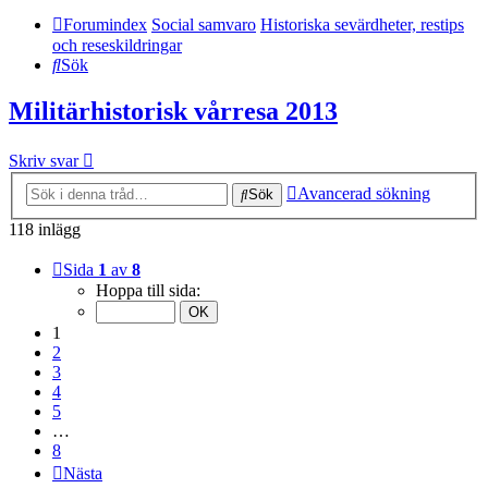
Forumindex
Social samvaro
Historiska sevärdheter, restips
och reseskildringar
Sök
Militärhistorisk vårresa 2013
Skriv svar
Avancerad sökning
Sök
118 inlägg
Sida
1
av
8
Hoppa till sida:
1
2
3
4
5
…
8
Nästa