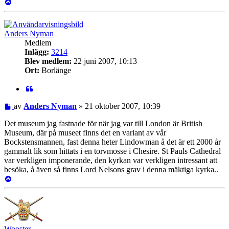
Upp
Anders Nyman
Medlem
Inlägg:
3214
Blev medlem:
22 juni 2007, 10:13
Ort:
Borlänge
Citat
Inlägg
av
Anders Nyman
»
21 oktober 2007, 10:39
Det museum jag fastnade för när jag var till London är British
Museum, där på museet finns det en variant av vår
Bockstensmannen, fast denna heter Lindowman å det är ett 2000 år
gammalt lik som hittats i en torvmosse i Chesire. St Pauls Cathedral
var verkligen imponerande, den kyrkan var verkligen intressant att
besöka, å även så finns Lord Nelsons grav i denna mäktiga kyrka..
Upp
Wooster