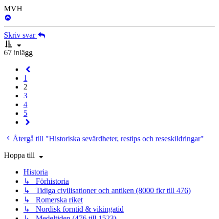
MVH
Upp
Skriv svar
67 inlägg
Föregående
1
2
3
4
5
Nästa
Återgå till "Historiska sevärdheter, restips och reseskildringar"
Hoppa till
Historia
↳ Förhistoria
↳ Tidiga civilisationer och antiken (8000 fkr till 476)
↳ Romerska riket
↳ Nordisk forntid & vikingatid
↳ Medeltiden (476 till 1523)