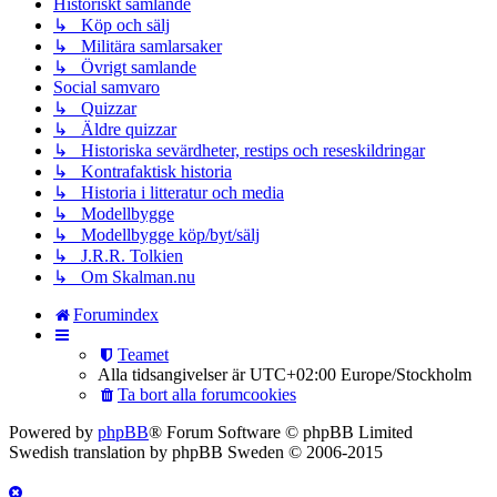
Historiskt samlande
↳ Köp och sälj
↳ Militära samlarsaker
↳ Övrigt samlande
Social samvaro
↳ Quizzar
↳ Äldre quizzar
↳ Historiska sevärdheter, restips och reseskildringar
↳ Kontrafaktisk historia
↳ Historia i litteratur och media
↳ Modellbygge
↳ Modellbygge köp/byt/sälj
↳ J.R.R. Tolkien
↳ Om Skalman.nu
Forumindex
Teamet
Alla tidsangivelser är UTC+02:00 Europe/Stockholm
Ta bort alla forumcookies
Powered by
phpBB
® Forum Software © phpBB Limited
Swedish translation by phpBB Sweden © 2006-2015