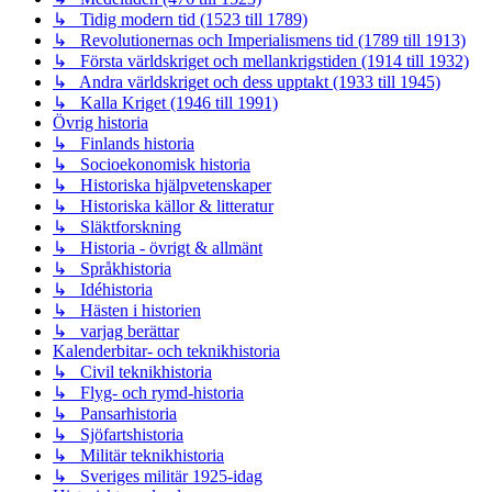
↳ Tidig modern tid (1523 till 1789)
↳ Revolutionernas och Imperialismens tid (1789 till 1913)
↳ Första världskriget och mellankrigstiden (1914 till 1932)
↳ Andra världskriget och dess upptakt (1933 till 1945)
↳ Kalla Kriget (1946 till 1991)
Övrig historia
↳ Finlands historia
↳ Socioekonomisk historia
↳ Historiska hjälpvetenskaper
↳ Historiska källor & litteratur
↳ Släktforskning
↳ Historia - övrigt & allmänt
↳ Språkhistoria
↳ Idéhistoria
↳ Hästen i historien
↳ varjag berättar
Kalenderbitar- och teknikhistoria
↳ Civil teknikhistoria
↳ Flyg- och rymd-historia
↳ Pansarhistoria
↳ Sjöfartshistoria
↳ Militär teknikhistoria
↳ Sveriges militär 1925-idag