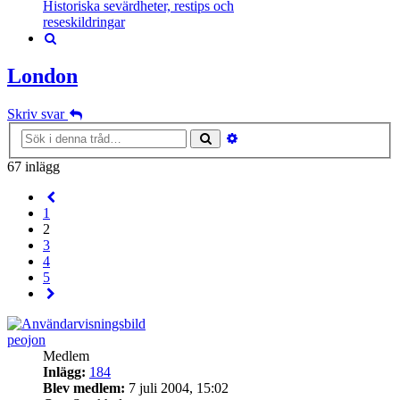
Historiska sevärdheter, restips och
reseskildringar
Sök
London
Skriv svar
Avancerad
Sök
sökning
67 inlägg
Föregående
1
2
3
4
5
Nästa
peojon
Medlem
Inlägg:
184
Blev medlem:
7 juli 2004, 15:02