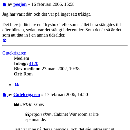
Inlägg
av
peojon
»
16 februari 2006, 15:58
Jag har varit där, och det var på inget sätt tråkigt.
Det blev ju litet av en "frysbox" eftersom stället bara stängdes till
efter blitzen, sedan var det stängt i decennier. Som det är så är det
som att titta in i en annan tidsålder.
Upp
Gutekrigaren
Medlem
Inlägg:
4120
Blev medlem:
23 mars 2002, 19:38
Ort:
Rom
Citat
Inlägg
av
Gutekrigaren
»
17 februari 2006, 14:50
LuNk4n skrev:
peojon skrev:
Cabinet War room är lite
spännande.
Jag var inne på deras hemsida, och det såg intressant ut.