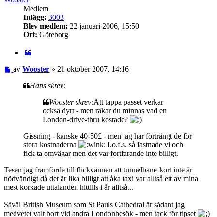
Medlem
Inlägg:
3003
Blev medlem:
22 januari 2006, 15:50
Ort:
Göteborg
Citat
Inlägg
av
Wooster
»
21 oktober 2007, 14:16
Hans skrev:
Wooster skrev:
Att tappa passet verkar
också dyrt - men råkar du minnas vad en
London-drive-thru kostade?
Gissning - kanske 40-50£ - men jag har förträngt de för
stora kostnaderna
I.o.f.s. så fastnade vi och
fick ta omvägar men det var fortfarande inte billigt.
Tesen jag framförde till flickvännen att tunnelbane-kort inte är
nödvändigt då det är lika billigt att åka taxi var alltså ett av mina
mest korkade uttalanden hittills i år alltså...
Såväl British Museum som St Pauls Cathedral är sådant jag
medvetet valt bort vid andra Londonbesök - men tack för tipset