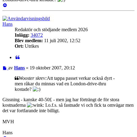
Upp
Hans
Redaktör och stödjande medlem 2026
Inlägg:
34072
Blev medlem:
11 juli 2002, 12:52
Ort:
Utrikes
Citat
Inlägg
av
Hans
»
19 oktober 2007, 20:12
Wooster skrev:
Att tappa passet verkar också dyrt -
men råkar du minnas vad en London-drive-thru
kostade?
Gissning - kanske 40-50£ - men jag har förträngt de för stora
kostnaderna
I.o.f.s. så fastnade vi och fick ta omvägar men
det var fortfarande inte billigt.
MVH
Hans