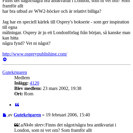
Finns det något/några bra antikvariat i London, som ni vet om? Som
framför allt
har bra utbud av WW2-böcker och är relativt billiga?
Jag har en speciell kärlek till Osprey's bokserie - som ger inspiration
till egna
målningar. Osprey är ju ett Londonförlag från början, så kanske man
kan hitta
några fynd? Vet ni något?
http://www.ospreypublishing.com/
Upp
Gutekrigaren
Medlem
Inlägg:
4120
Blev medlem:
23 mars 2002, 19:38
Ort:
Rom
Citat
Inlägg
av
Gutekrigaren
»
19 februari 2006, 15:40
LuNk4n skrev:
Finns det något/några bra antikvariat i
London, som ni vet om? Som framför allt