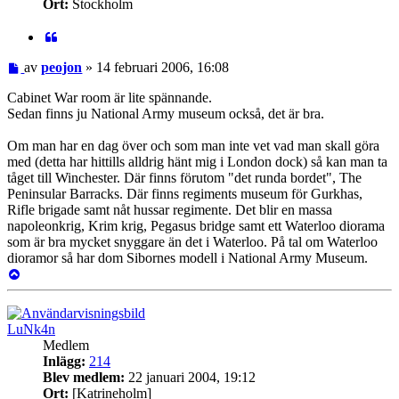
Ort:
Stockholm
Citat
Inlägg
av
peojon
»
14 februari 2006, 16:08
Cabinet War room är lite spännande.
Sedan finns ju National Army museum också, det är bra.
Om man har en dag över och som man inte vet vad man skall göra
med (detta har hittills alldrig hänt mig i London dock) så kan man ta
tåget till Winchester. Där finns förutom "det runda bordet", The
Peninsular Barracks. Där finns regiments museum för Gurkhas,
Rifle brigade samt nåt hussar regimente. Det blir en massa
napoleonkrig, Krim krig, Pegasus bridge samt ett Waterloo diorama
som är bra mycket snyggare än det i Waterloo. På tal om Waterloo
dioramor så har dom Sibornes modell i National Army Museum.
Upp
LuNk4n
Medlem
Inlägg:
214
Blev medlem:
22 januari 2004, 19:12
Ort:
[Katrineholm]