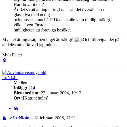
Har du varit där?
Är det så att allting är inglasat - att det överallt är en
glasskiva mellan dig
och museets innehåll? Detta skulle vara olidligt tråkigt,
vilket även förstör
möjligheten att föreviga besöket.
Mycket är inglasat, men inget är tråkigt!
Och förevigandet går
alldeles utmärkt vad jag minns...
Mvh Petter
Upp
LuNk4n
Medlem
Inlägg:
214
Blev medlem:
22 januari 2004, 19:12
Ort:
[Katrineholm]
Citat
Inlägg
av
LuNk4n
»
18 februari 2006, 17:11