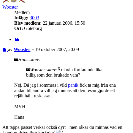
Wooster
Medlem
Inlägg:
3003
Blev medlem:
22 januari 2006, 15:50
Ort:
Göteborg
Citat
Inlägg
av
Wooster
»
19 oktober 2007, 20:09
Hans skrev:
Wooster skrev:
Är taxin fortfarande lika
billig som den brukade vara?
Nej. Då jag i sommras i vild
panik
fick ta mig från ena
ändan till andra vill jag minnas att den resan gjorde ett
rejält hål i reskassan.
MVH
Hans
Att tappa passet verkar också dyrt - men råkar du minnas vad en
London-drive-thru kostade?