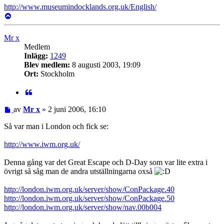
http://www.museumindocklands.org.uk/English/
Upp
Mr x
Medlem
Inlägg:
1249
Blev medlem:
8 augusti 2003, 19:09
Ort:
Stockholm
Citat
Inlägg
av
Mr x
»
2 juni 2006, 16:10
Så var man i London och fick se:
http://www.iwm.org.uk/
Denna gång var det Great Escape och D-Day som var lite extra i
övrigt så såg man de andra utställningarna oxså
http://london.iwm.org.uk/server/show/ConPackage.40
http://london.iwm.org.uk/server/show/ConPackage.50
http://london.iwm.org.uk/server/show/nav.00b004