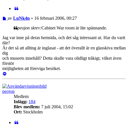
Citat
Inlägg
av
LuNk4n
»
16 februari 2006, 00:27
peojon skrev:
Cabinet War room är lite spännande.
Jag var inne på deras hemsida, och det såg intressant ut. Har du varit
där?
Är det så att allting är inglasat - att det överallt är en glasskiva mellan
dig
och museets innehåll? Detta skulle vara olidligt tråkigt, vilket även
förstör
möjligheten att föreviga besöket.
Upp
peojon
Medlem
Inlägg:
184
Blev medlem:
7 juli 2004, 15:02
Ort:
Stockholm
Citat