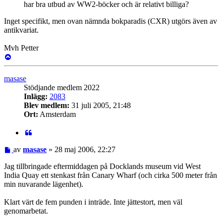
har bra utbud av WW2-böcker och är relativt billiga?
Inget specifikt, men ovan nämnda bokparadis (CXR) utgörs även av
antikvariat.
Mvh Petter
Upp
masase
Stödjande medlem 2022
Inlägg:
2083
Blev medlem:
31 juli 2005, 21:48
Ort:
Amsterdam
Citat
Inlägg
av
masase
»
28 maj 2006, 22:27
Jag tillbringade eftermiddagen på Docklands museum vid West
India Quay ett stenkast från Canary Wharf (och cirka 500 meter från
min nuvarande lägenhet).
Klart värt de fem punden i inträde. Inte jättestort, men väl
genomarbetat.