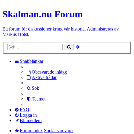
Skalman.nu Forum
Ett forum för diskussioner kring vår historia. Administreras av
Markus Holst.
Avancerad
Sök
sökning
Snabblänkar
Obesvarade inlägg
Aktiva trådar
Sök
Teamet
FAQ
Logga in
Bli medlem
Forumindex
Social samvaro