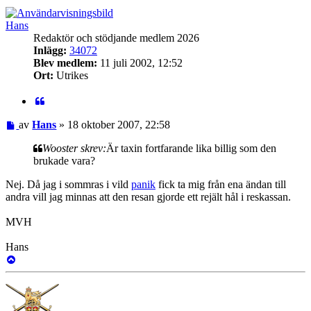
Hans
Redaktör och stödjande medlem 2026
Inlägg:
34072
Blev medlem:
11 juli 2002, 12:52
Ort:
Utrikes
Citat
Inlägg
av
Hans
»
18 oktober 2007, 22:58
Wooster skrev:
Är taxin fortfarande lika billig som den
brukade vara?
Nej. Då jag i sommras i vild
panik
fick ta mig från ena ändan till
andra vill jag minnas att den resan gjorde ett rejält hål i reskassan.
MVH
Hans
Upp