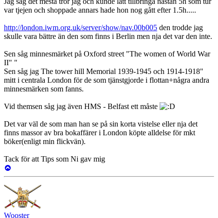
Jag såg det mesta tror jag och kunde lätt tillbringa nästan 5h som tur
var tjejen och shoppade annars hade hon nog gått efter 1.5h.....
http://london.iwm.org.uk/server/show/nav.00b005
den trodde jag
skulle vara bättre än den som finns i Berlin men nja det var den inte.
Sen såg minnesmärket på Oxford street "The women of World War
II" "
Sen såg jag The tower hill Memorial 1939-1945 och 1914-1918"
mitt i centrala London för de som tjänstgjorde i flottan+några andra
minnesmärken som fanns.
Vid themsen såg jag även HMS - Belfast ett måste
Det var väl de som man han se på sin korta vistelse eller nja det
finns massor av bra bokaffärer i London köpte alldelse för mkt
böker(enligt min flickvän).
Tack för att Tips som Ni gav mig
Upp
Wooster