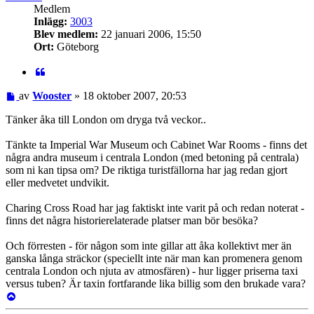
Medlem
Inlägg:
3003
Blev medlem:
22 januari 2006, 15:50
Ort:
Göteborg
Citat
Inlägg
av
Wooster
»
18 oktober 2007, 20:53
Tänker åka till London om dryga två veckor..
Tänkte ta Imperial War Museum och Cabinet War Rooms - finns det
några andra museum i centrala London (med betoning på centrala)
som ni kan tipsa om? De riktiga turistfällorna har jag redan gjort
eller medvetet undvikit.
Charing Cross Road har jag faktiskt inte varit på och redan noterat -
finns det några historierelaterade platser man bör besöka?
Och förresten - för någon som inte gillar att åka kollektivt mer än
ganska långa sträckor (speciellt inte när man kan promenera genom
centrala London och njuta av atmosfären) - hur ligger priserna taxi
versus tuben? Är taxin fortfarande lika billig som den brukade vara?
Upp