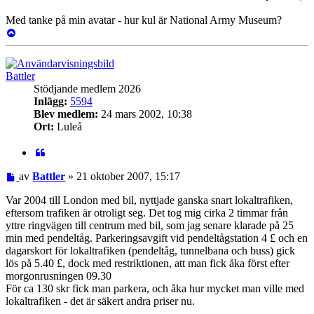
Med tanke på min avatar - hur kul är National Army Museum?
Upp
Battler
Stödjande medlem 2026
Inlägg:
5594
Blev medlem:
24 mars 2002, 10:38
Ort:
Luleå
Citat
Inlägg
av
Battler
»
21 oktober 2007, 15:17
Var 2004 till London med bil, nyttjade ganska snart lokaltrafiken,
eftersom trafiken är otroligt seg. Det tog mig cirka 2 timmar från
yttre ringvägen till centrum med bil, som jag senare klarade på 25
min med pendeltåg. Parkeringsavgift vid pendeltågstation 4 £ och en
dagarskort för lokaltrafiken (pendeltåg, tunnelbana och buss) gick
lös på 5.40 £, dock med restriktionen, att man fick åka först efter
morgonrusningen 09.30
För ca 130 skr fick man parkera, och åka hur mycket man ville med
lokaltrafiken - det är säkert andra priser nu.