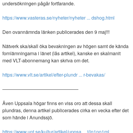
undersökningen pågår fortfarande.
https://www.vasteras.se/nyheter/nyheter ... dshog.html
Den ovannämnda länken publicerades den 9 maj!!!
Nätverk ska/skall öka bevakningen av högen samt de kända
fornlämningarna i länet (lås artikel), kanske en skalmanit
med VLT-abonnemang kan skriva om det.
https://www.vlt.se/artikel/efter-plundr ... r-bevakas/
————————————————
Även Uppsala högar finns en viss oro att dessa skall
plundras, denna artikel publicerades cirka en vecka efter det
som hände i Anundssjö.
https://www.unt.se/kultur/artikel/uppsa ... t/jn1no1ml