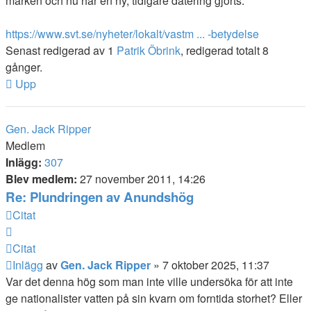
marken och nu har en ny, tidigare datering gjorts.
https://www.svt.se/nyheter/lokalt/vastm ... -betydelse
Senast redigerad av 1
Patrik Öbrink
, redigerad totalt 8
gånger.
Upp
Gen. Jack Ripper
Medlem
Inlägg:
307
Blev medlem:
27 november 2011, 14:26
Re: Plundringen av Anundshög
Citat
Citat
Inlägg
av
Gen. Jack Ripper
»
7 oktober 2025, 11:37
Var det denna hög som man inte ville undersöka för att inte
ge nationalister vatten på sin kvarn om forntida storhet? Eller