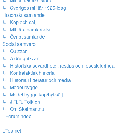
↳ Militär teknikhistoria
↳ Sveriges militär 1925-idag
Historiskt samlande
↳ Köp och sälj
↳ Militära samlarsaker
↳ Övrigt samlande
Social samvaro
↳ Quizzar
↳ Äldre quizzar
↳ Historiska sevärdheter, restips och reseskildringar
↳ Kontrafaktisk historia
↳ Historia i litteratur och media
↳ Modellbygge
↳ Modellbygge köp/byt/sälj
↳ J.R.R. Tolkien
↳ Om Skalman.nu
Forumindex
Teamet