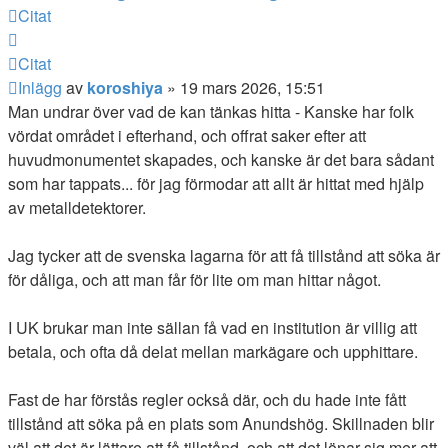
Citat
Citat
Inlägg
av
koroshiya
»
19 mars 2026, 15:51
Man undrar över vad de kan tänkas hitta - Kanske har folk
vördat området i efterhand, och offrat saker efter att
huvudmonumentet skapades, och kanske är det bara sådant
som har tappats... för jag förmodar att allt är hittat med hjälp
av metalldetektorer.
Jag tycker att de svenska lagarna för att få tillstånd att söka är
för dåliga, och att man får för lite om man hittar något.
I UK brukar man inte sällan få vad en institution är villig att
betala, och ofta då delat mellan markägare och upphittare.
Fast de har förstås regler också där, och du hade inte fått
tillstånd att söka på en plats som Anundshög. Skillnaden blir
väl att det är lättare att få tillstånd, och att det lönar sig mer att