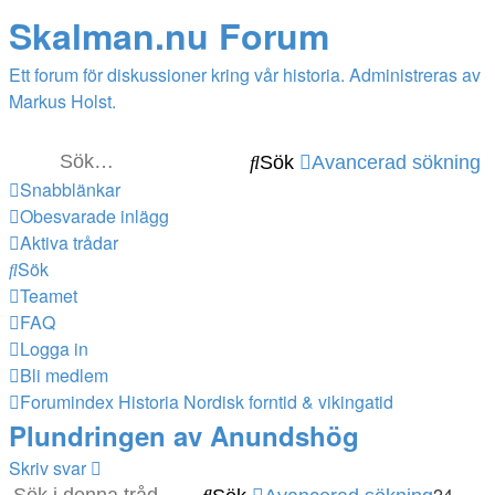
Skalman.nu Forum
Ett forum för diskussioner kring vår historia. Administreras av
Markus Holst.
Sök
Avancerad sökning
Snabblänkar
Obesvarade inlägg
Aktiva trådar
Sök
Teamet
FAQ
Logga in
Bli medlem
Forumindex
Historia
Nordisk forntid & vikingatid
Plundringen av Anundshög
Skriv svar
24