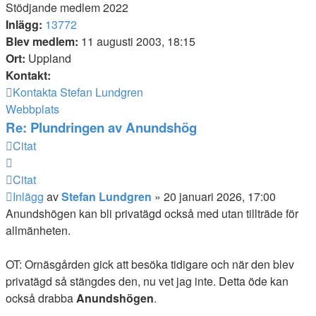
Stödjande medlem 2022
Inlägg:
13772
Blev medlem:
11 augusti 2003, 18:15
Ort:
Uppland
Kontakt:
Kontakta Stefan Lundgren
Webbplats
Re: Plundringen av Anundshög
Citat
Citat
Inlägg
av
Stefan Lundgren
»
20 januari 2026, 17:00
Anundshögen kan bli privatägd också med utan tillträde för
allmänheten.
OT: Ornäsgården gick att besöka tidigare och när den blev
privatägd så stängdes den, nu vet jag inte. Detta öde kan
också drabba
Anundshögen
.