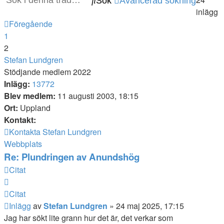
Sök
Avancerad sökning
inlägg
Föregående
1
2
Stefan Lundgren
Stödjande medlem 2022
Inlägg:
13772
Blev medlem:
11 augusti 2003, 18:15
Ort:
Uppland
Kontakt:
Kontakta Stefan Lundgren
Webbplats
Re: Plundringen av Anundshög
Citat
Citat
Inlägg
av
Stefan Lundgren
»
24 maj 2025, 17:15
Jag har sökt lite grann hur det är, det verkar som