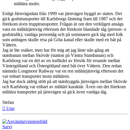
militära motiv.
Enligt Järnvägsdata från 1999 var järnvägen byggd av staten. Det
gick godstransporter till Karlsborgs fästning fram till 1987 och det
förekom även trupptransporter. Frågan är om den verkligen ansågs
vara en militärjärnväg eftersom det förekom blandade tåg (person- o
godstrafik), vanliga persontåg och på sommaren gick tåg med folk
som antingen skulle resa på Göta kanal eller skulle med en båt på
Vättern.
Jag är lite osäker, men har för mig att jag läste nån gång att
statsbanan mellan Skövde (station på Västra Stambanan) och
Karlsborg var en del av en trafikdel av försök för resande mellan
Västergötland och Östergötland med båt över Vättern. Den redan
nämnda Longmoor Railway var en ren militärjärnväg eftersom det
var enbart transporter inom militären.
Jag har dock aldrig stött på att statsbyggda järnvägen mellan Skövde
och Karlsborg var enbart av militärt karaktär. Även om det förekom
militära transporter på järnvägen så gick även vanliga tåg.
Stefan
Upp
Sarvi