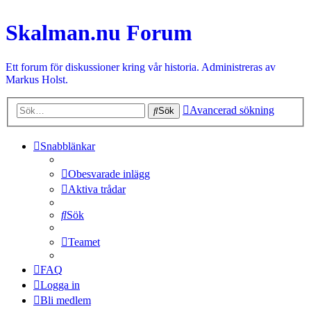
Skalman.nu Forum
Ett forum för diskussioner kring vår historia. Administreras av
Markus Holst.
Avancerad sökning
Sök
Snabblänkar
Obesvarade inlägg
Aktiva trådar
Sök
Teamet
FAQ
Logga in
Bli medlem