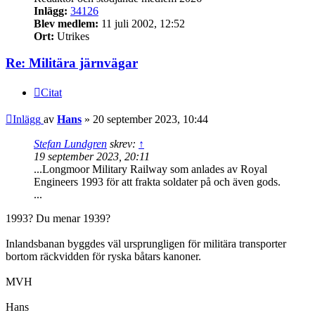
Inlägg:
34126
Blev medlem:
11 juli 2002, 12:52
Ort:
Utrikes
Re: Militära järnvägar
Citat
Inlägg
av
Hans
»
20 september 2023, 10:44
Stefan Lundgren
skrev:
↑
19 september 2023, 20:11
...Longmoor Military Railway som anlades av Royal
Engineers 1993 för att frakta soldater på och även gods.
...
1993? Du menar 1939?
Inlandsbanan byggdes väl ursprungligen för militära transporter
bortom räckvidden för ryska båtars kanoner.
MVH
Hans