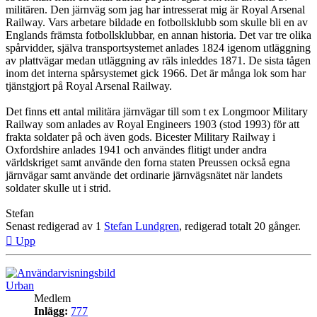
militären. Den järnväg som jag har intresserat mig är Royal Arsenal
Railway. Vars arbetare bildade en fotbollsklubb som skulle bli en av
Englands främsta fotbollsklubbar, en annan historia. Det var tre olika
spårvidder, själva transportsystemet anlades 1824 igenom utläggning
av plattvägar medan utläggning av räls inleddes 1871. De sista tågen
inom det interna spårsystemet gick 1966. Det är många lok som har
tjänstgjort på Royal Arsenal Railway.
Det finns ett antal militära järnvägar till som t ex Longmoor Military
Railway som anlades av Royal Engineers 1903 (stod 1993) för att
frakta soldater på och även gods. Bicester Military Railway i
Oxfordshire anlades 1941 och användes flitigt under andra
världskriget samt använde den forna staten Preussen också egna
järnvägar samt använde det ordinarie järnvägsnätet när landets
soldater skulle ut i strid.
Stefan
Senast redigerad av 1
Stefan Lundgren
, redigerad totalt 20 gånger.
Upp
Urban
Medlem
Inlägg:
777