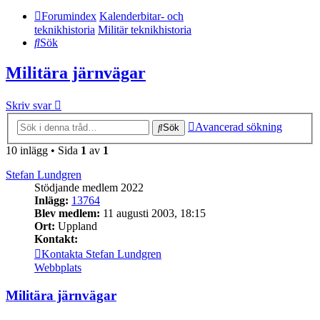
Forumindex
Kalenderbitar- och
teknikhistoria
Militär teknikhistoria
Sök
Militära järnvägar
Skriv svar
Avancerad sökning
Sök
10 inlägg • Sida
1
av
1
Stefan Lundgren
Stödjande medlem 2022
Inlägg:
13764
Blev medlem:
11 augusti 2003, 18:15
Ort:
Uppland
Kontakt:
Kontakta Stefan Lundgren
Webbplats
Militära järnvägar