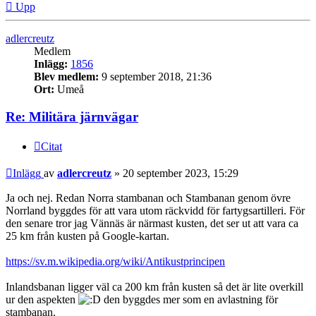
Upp
adlercreutz
Medlem
Inlägg:
1856
Blev medlem:
9 september 2018, 21:36
Ort:
Umeå
Re: Militära järnvägar
Citat
Inlägg
av
adlercreutz
»
20 september 2023, 15:29
Ja och nej. Redan Norra stambanan och Stambanan genom övre
Norrland byggdes för att vara utom räckvidd för fartygsartilleri. För
den senare tror jag Vännäs är närmast kusten, det ser ut att vara ca
25 km från kusten på Google-kartan.
https://sv.m.wikipedia.org/wiki/Antikustprincipen
Inlandsbanan ligger väl ca 200 km från kusten så det är lite overkill
ur den aspekten
den byggdes mer som en avlastning för
stambanan.