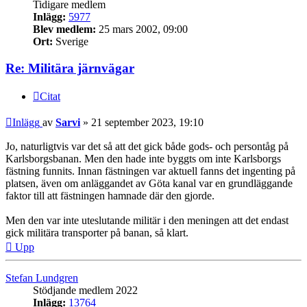
Tidigare medlem
Inlägg:
5977
Blev medlem:
25 mars 2002, 09:00
Ort:
Sverige
Re: Militära järnvägar
Citat
Inlägg
av
Sarvi
»
21 september 2023, 19:10
Jo, naturligtvis var det så att det gick både gods- och persontåg på
Karlsborgsbanan. Men den hade inte byggts om inte Karlsborgs
fästning funnits. Innan fästningen var aktuell fanns det ingenting på
platsen, även om anläggandet av Göta kanal var en grundläggande
faktor till att fästningen hamnade där den gjorde.
Men den var inte uteslutande militär i den meningen att det endast
gick militära transporter på banan, så klart.
Upp
Stefan Lundgren
Stödjande medlem 2022
Inlägg:
13764