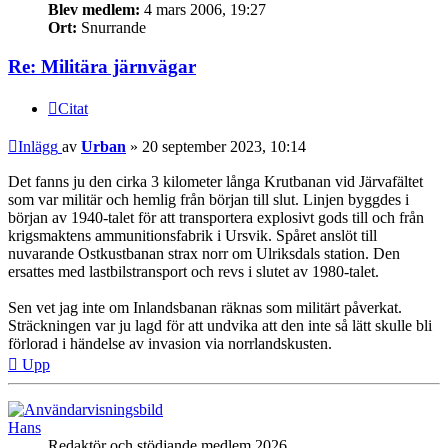
Blev medlem:
4 mars 2006, 19:27
Ort:
Snurrande
Re: Militära järnvägar
Citat
Inlägg
av
Urban
»
20 september 2023, 10:14
Det fanns ju den cirka 3 kilometer långa Krutbanan vid Järvafältet
som var militär och hemlig från början till slut. Linjen byggdes i
början av 1940-talet för att transportera explosivt gods till och från
krigsmaktens ammunitionsfabrik i Ursvik. Spåret anslöt till
nuvarande Ostkustbanan strax norr om Ulriksdals station. Den
ersattes med lastbilstransport och revs i slutet av 1980-talet.
Sen vet jag inte om Inlandsbanan räknas som militärt påverkat.
Sträckningen var ju lagd för att undvika att den inte så lätt skulle bli
förlorad i händelse av invasion via norrlandskusten.
Upp
Hans
Redaktör och stödjande medlem 2026