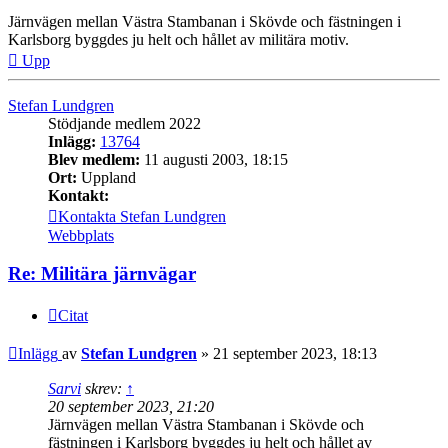
Järnvägen mellan Västra Stambanan i Skövde och fästningen i
Karlsborg byggdes ju helt och hållet av militära motiv.
Upp
Stefan Lundgren
Stödjande medlem 2022
Inlägg:
13764
Blev medlem:
11 augusti 2003, 18:15
Ort:
Uppland
Kontakt:
Kontakta Stefan Lundgren
Webbplats
Re: Militära järnvägar
Citat
Inlägg
av
Stefan Lundgren
»
21 september 2023, 18:13
Sarvi
skrev:
↑
20 september 2023, 21:20
Järnvägen mellan Västra Stambanan i Skövde och
fästningen i Karlsborg byggdes ju helt och hållet av