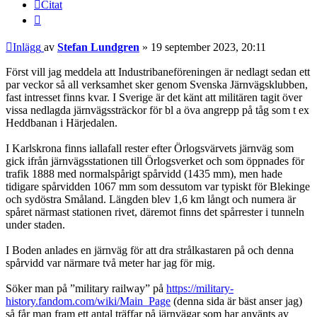
Citat
Inlägg
av
Stefan Lundgren
»
19 september 2023, 20:11
Först vill jag meddela att Industribaneföreningen är nedlagt sedan ett
par veckor så all verksamhet sker genom Svenska Järnvägsklubben,
fast intresset finns kvar. I Sverige är det känt att militären tagit över
vissa nedlagda järnvägssträckor för bl a öva angrepp på tåg som t ex
Heddbanan i Härjedalen.
I Karlskrona finns iallafall rester efter Örlogsvärvets järnväg som
gick ifrån järnvägsstationen till Örlogsverket och som öppnades för
trafik 1888 med normalspårigt spårvidd (1435 mm), men hade
tidigare spårvidden 1067 mm som dessutom var typiskt för Blekinge
och sydöstra Småland. Längden blev 1,6 km långt och numera är
spåret närmast stationen rivet, däremot finns det spårrester i tunneln
under staden.
I Boden anlades en järnväg för att dra strålkastaren på och denna
spårvidd var närmare två meter har jag för mig.
Söker man på ”military railway” på
https://military-
history.fandom.com/wiki/Main_Page
(denna sida är bäst anser jag)
så får man fram ett antal träffar på järnvägar som har använts av