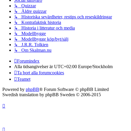
Social samvaro
↳ Quizzar
↳ Äldre quizzar
↳ Historiska sevärdheter, restips och reseskildringar
↳ Kontrafaktisk historia
↳ Historia i litteratur och media
↳ Modellbygge
↳ Modellbygge köp/byt/sälj
↳ J.R.R. Tolkien
↳ Om Skalman.nu
Forumindex
Alla tidsangivelser är UTC+02:00 Europe/Stockholm
Ta bort alla forumcookies
Teamet
Powered by
phpBB
® Forum Software © phpBB Limited
Swedish translation by phpBB Sweden © 2006-2015