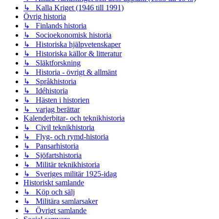
↳ Kalla Kriget (1946 till 1991)
Övrig historia
↳ Finlands historia
↳ Socioekonomisk historia
↳ Historiska hjälpvetenskaper
↳ Historiska källor & litteratur
↳ Släktforskning
↳ Historia - övrigt & allmänt
↳ Språkhistoria
↳ Idéhistoria
↳ Hästen i historien
↳ varjag berättar
Kalenderbitar- och teknikhistoria
↳ Civil teknikhistoria
↳ Flyg- och rymd-historia
↳ Pansarhistoria
↳ Sjöfartshistoria
↳ Militär teknikhistoria
↳ Sveriges militär 1925-idag
Historiskt samlande
↳ Köp och sälj
↳ Militära samlarsaker
↳ Övrigt samlande