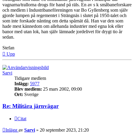
vagnarna/trallorna drogs för hand på räls. En av s k småbaneforskare
och medlem i Industribaneföreningen var Bo Gyllenberg som själv
gjorde lumpen på regementet i Strängnäs i slutet på 1950-talet och
som inte forskade nånting om detta spårnät då. Han var den som
hade mest kännedom om allehanda industrier med egna lok eller
banor med utan lok, han själv lämnade jordelivet för drygt tio år
sedan.
Stefan
Upp
Sarvi
Tidigare medlem
Inlägg:
5977
Blev medlem:
25 mars 2002, 09:00
Ort:
Sverige
Re: Militära järnvägar
Citat
Inlägg
av
Sarvi
»
20 september 2023, 21:20