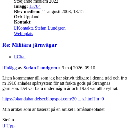
Stödjande medlem 2022
Inlägg:
13764
Blev medlem:
11 augusti 2003, 18:15
Ort:
Uppland
Kontakt:
Kontakta Stefan Lundgren
Webbplats
Re: Militära järnvägar
Citat
Inlägg
av
Stefan Lundgren
»
9 maj 2026, 09:10
Liten kommentar till som jag har skrivit tidigare i denna tråd och fr o
m 1916 anlades spårsystem för att frakta gods på Strängnäs
garnison. Det var bara under några år och 1923 var allt avyttrat.
https://okandahandelser.blogspot.com/20 ... s.html?m=0
Min artikel som är baserat på en artikel i Småbanebladet.
Stefan
Upp