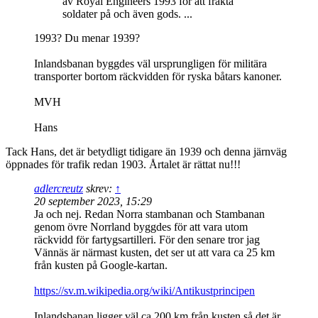
av Royal Engineers 1993 för att frakta
soldater på och även gods. ...
1993? Du menar 1939?
Inlandsbanan byggdes väl ursprungligen för militära
transporter bortom räckvidden för ryska båtars kanoner.
MVH
Hans
Tack Hans, det är betydligt tidigare än 1939 och denna järnväg
öppnades för trafik redan 1903. Årtalet är rättat nu!!!
adlercreutz
skrev:
↑
20 september 2023, 15:29
Ja och nej. Redan Norra stambanan och Stambanan
genom övre Norrland byggdes för att vara utom
räckvidd för fartygsartilleri. För den senare tror jag
Vännäs är närmast kusten, det ser ut att vara ca 25 km
från kusten på Google-kartan.
https://sv.m.wikipedia.org/wiki/Antikustprincipen
Inlandsbanan ligger väl ca 200 km från kusten så det är