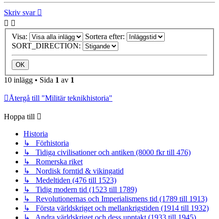
Skriv svar
Visa:
Sortera efter:
SORT_DIRECTION:
10 inlägg • Sida
1
av
1
Återgå till "Militär teknikhistoria"
Hoppa till
Historia
↳ Förhistoria
↳ Tidiga civilisationer och antiken (8000 fkr till 476)
↳ Romerska riket
↳ Nordisk forntid & vikingatid
↳ Medeltiden (476 till 1523)
↳ Tidig modern tid (1523 till 1789)
↳ Revolutionernas och Imperialismens tid (1789 till 1913)
↳ Första världskriget och mellankrigstiden (1914 till 1932)
↳ Andra världskriget och dess upptakt (1933 till 1945)