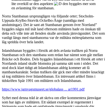
lite overkill ur den aspekten
den byggdes mer som
en avlastning för stambanan.
Norra Stambanan ursprungligen via följande orter; Stocholm-
Uppsala-Krylbo-Storvik-Ockelbo-Ånge (samtliga med
anslutningar). Det är sant att Stambanan genom övre Norrland”
byggdes några mil inåt land eftersom militären hade en önskan till
detta och ville inte att fienden skulle använda järnvägsnätet. Det som
vanligt längs med stambanorna var de militära mötesplatserna som
låg spridda över hela landet.
Inlandsbanan byggdes i försök att dels avlasta trafiken på Norra
Stambanan och den stambana som redan har nämnt som går mellan
Bräcke och Boden. Dels byggdes Inlandsbanan i ett försök att orter i
Norrlands inland skulle blomstra på samma sätt som i söder. Det
stod dock klart tidigt att Inlandsbanan aldrig kommer att få
stambanekaraktär. Sedan trafiken där gick mer eller mindre knackigt
så tog militären över Inlandsbanan. En intressant artikel finns i
tidskriften Spår 1991 om militären och Inlandsbanan.
https://www.jarnvagsmuseet.se/globalass ... ar1991.pdf
Syftet med denna tråd är att skriva om eller kommentera järnvägar
som har ägts av militären. Ett sådant exempel är regementet i
Strängnäs som hade ett omfattande järnvägsnät i smalspår där