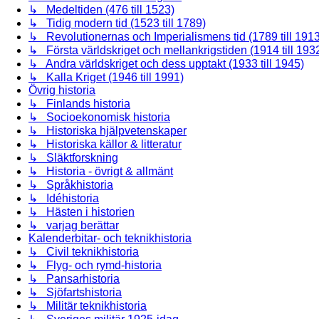
↳ Medeltiden (476 till 1523)
↳ Tidig modern tid (1523 till 1789)
↳ Revolutionernas och Imperialismens tid (1789 till 1913
↳ Första världskriget och mellankrigstiden (1914 till 193
↳ Andra världskriget och dess upptakt (1933 till 1945)
↳ Kalla Kriget (1946 till 1991)
Övrig historia
↳ Finlands historia
↳ Socioekonomisk historia
↳ Historiska hjälpvetenskaper
↳ Historiska källor & litteratur
↳ Släktforskning
↳ Historia - övrigt & allmänt
↳ Språkhistoria
↳ Idéhistoria
↳ Hästen i historien
↳ varjag berättar
Kalenderbitar- och teknikhistoria
↳ Civil teknikhistoria
↳ Flyg- och rymd-historia
↳ Pansarhistoria
↳ Sjöfartshistoria
↳ Militär teknikhistoria