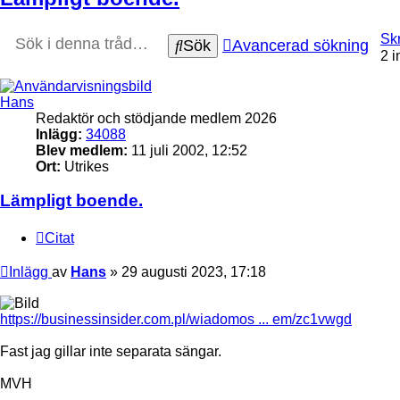
Skr
Sök
Avancerad sökning
2 i
Hans
Redaktör och stödjande medlem 2026
Inlägg:
34088
Blev medlem:
11 juli 2002, 12:52
Ort:
Utrikes
Lämpligt boende.
Citat
Inlägg
av
Hans
»
29 augusti 2023, 17:18
https://businessinsider.com.pl/wiadomos ... em/zc1vwgd
Fast jag gillar inte separata sängar.
MVH