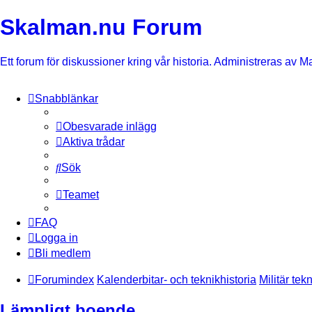
Skalman.nu Forum
Ett forum för diskussioner kring vår historia. Administreras av M
Snabblänkar
Obesvarade inlägg
Aktiva trådar
Sök
Teamet
FAQ
Logga in
Bli medlem
Forumindex
Kalenderbitar- och teknikhistoria
Militär tek
Lämpligt boende.