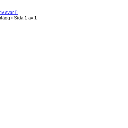
iv svar
nlägg • Sida
1
av
1