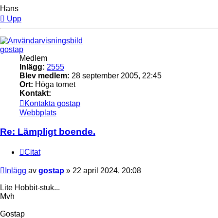
Hans
Upp
gostap
Medlem
Inlägg:
2555
Blev medlem:
28 september 2005, 22:45
Ort:
Höga tornet
Kontakt:
Kontakta gostap
Webbplats
Re: Lämpligt boende.
Citat
Inlägg
av
gostap
»
22 april 2024, 20:08
Lite Hobbit-stuk...
Mvh
Gostap