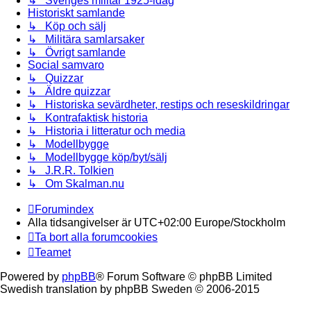
↳ Sveriges militär 1925-idag
Historiskt samlande
↳ Köp och sälj
↳ Militära samlarsaker
↳ Övrigt samlande
Social samvaro
↳ Quizzar
↳ Äldre quizzar
↳ Historiska sevärdheter, restips och reseskildringar
↳ Kontrafaktisk historia
↳ Historia i litteratur och media
↳ Modellbygge
↳ Modellbygge köp/byt/sälj
↳ J.R.R. Tolkien
↳ Om Skalman.nu
Forumindex
Alla tidsangivelser är UTC+02:00 Europe/Stockholm
Ta bort alla forumcookies
Teamet
Powered by
phpBB
® Forum Software © phpBB Limited
Swedish translation by phpBB Sweden © 2006-2015