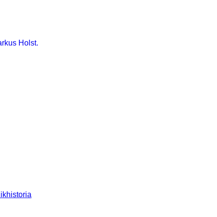
arkus Holst.
nikhistoria