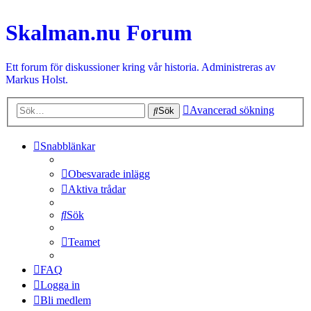
Skalman.nu Forum
Ett forum för diskussioner kring vår historia. Administreras av
Markus Holst.
Avancerad sökning
Sök
Snabblänkar
Obesvarade inlägg
Aktiva trådar
Sök
Teamet
FAQ
Logga in
Bli medlem