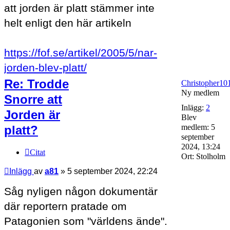
att jorden är platt stämmer inte
helt enligt den här artikeln
https://fof.se/artikel/2005/5/nar-
jorden-blev-platt/
Re: Trodde
Christopher10
Ny medlem
Snorre att
Inlägg:
2
Jorden är
Blev
medlem:
5
platt?
september
2024, 13:24
Citat
Ort:
Stolholm
Inlägg
av
a81
»
5 september 2024, 22:24
Såg nyligen någon dokumentär
där reportern pratade om
Patagonien som "världens ände".