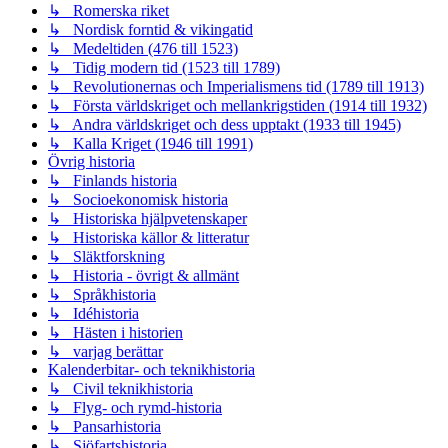
↳ Romerska riket
↳ Nordisk forntid & vikingatid
↳ Medeltiden (476 till 1523)
↳ Tidig modern tid (1523 till 1789)
↳ Revolutionernas och Imperialismens tid (1789 till 1913)
↳ Första världskriget och mellankrigstiden (1914 till 1932)
↳ Andra världskriget och dess upptakt (1933 till 1945)
↳ Kalla Kriget (1946 till 1991)
Övrig historia
↳ Finlands historia
↳ Socioekonomisk historia
↳ Historiska hjälpvetenskaper
↳ Historiska källor & litteratur
↳ Släktforskning
↳ Historia - övrigt & allmänt
↳ Språkhistoria
↳ Idéhistoria
↳ Hästen i historien
↳ varjag berättar
Kalenderbitar- och teknikhistoria
↳ Civil teknikhistoria
↳ Flyg- och rymd-historia
↳ Pansarhistoria
↳ Sjöfartshistoria