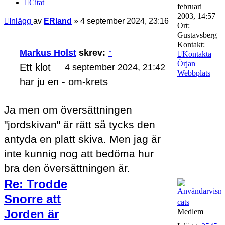
Citat
februari
2003, 14:57
Inlägg
av
ERland
»
4 september 2024, 23:16
Ort:
Gustavsberg
Kontakt:
Markus Holst
skrev:
↑
Kontakta
Örjan
Ett klot
4 september 2024, 21:42
Webbplats
har ju en - om-krets
Ja men om översättningen
"jordskivan" är rätt så tycks den
antyda en platt skiva. Men jag är
inte kunnig nog att bedöma hur
bra den översättningen är.
Re: Trodde
Snorre att
cats
Jorden är
Medlem