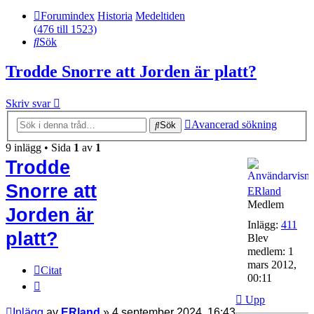
Forumindex
Historia
Medeltiden
(476 till 1523)
Sök
Trodde Snorre att Jorden är platt?
Skriv svar
Avancerad sökning
Sök
9 inlägg • Sida
1
av
1
Trodde
Snorre att
ERland
Medlem
Jorden är
Inlägg:
411
platt?
Blev
medlem:
1
mars 2012,
Citat
00:11
Upp
Inlägg
av
ERland
»
4 september 2024, 16:43