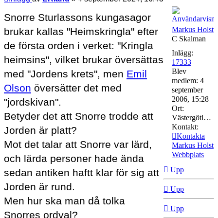
Snorre Sturlassons kungasagor
Markus Holst
brukar kallas "Heimskringla" efter
C Skalman
de första orden i verket: "Kringla
Inlägg:
heimsins", vilket brukar översättas
17333
Blev
med "Jordens krets", men
Emil
medlem:
4
Olson
översätter det med
september
2006, 15:28
"jordskivan".
Ort:
Betyder det att Snorre trodde att
Västergötland
Kontakt:
Jorden är platt?
Kontakta
Mot det talar att Snorre var lärd,
Markus Holst
Webbplats
och lärda personer hade ända
Upp
sedan antiken haftt klar för sig att
Jorden är rund.
Upp
Men hur ska man då tolka
Upp
Snorres ordval?