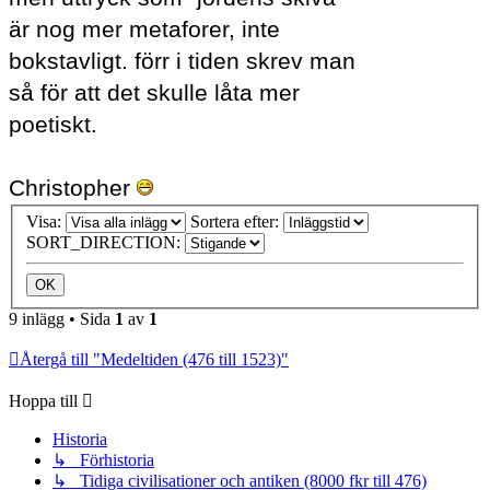
är nog mer metaforer, inte
bokstavligt. förr i tiden skrev man
så för att det skulle låta mer
poetiskt.
Christopher
Visa:
Sortera efter:
SORT_DIRECTION:
9 inlägg • Sida
1
av
1
Återgå till "Medeltiden (476 till 1523)"
Hoppa till
Historia
↳ Förhistoria
↳ Tidiga civilisationer och antiken (8000 fkr till 476)