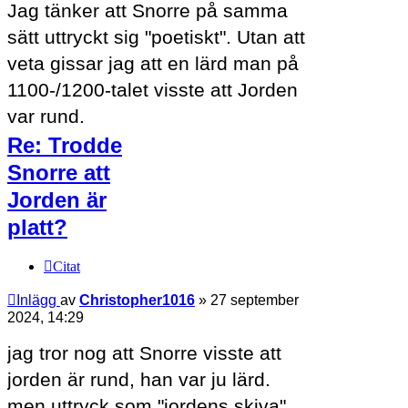
Jag tänker att Snorre på samma
sätt uttryckt sig "poetiskt". Utan att
veta gissar jag att en lärd man på
1100-/1200-talet visste att Jorden
var rund.
Re: Trodde
Snorre att
Jorden är
platt?
Citat
Inlägg
av
Christopher1016
»
27 september
2024, 14:29
jag tror nog att Snorre visste att
jorden är rund, han var ju lärd.
men uttryck som "jordens skiva"