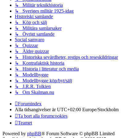
↳ Militär teknikhistoria
↳ Sveriges militär 1925-idag
Historiskt samlande
↳ Köp och sälj
↳ Militära samlarsaker
↳ Övrigt samlande
Social samvaro
↳ Quizzar
↳ Äldre quizzar
↳ Historiska sevärdheter, restips och reseskildringar
↳ Kontrafaktisk historia
↳ Historia i litteratur och media
↳ Modellbygge
↳ Modellbygge köp/byt/sälj
↳ J.R.R. Tolkien
↳ Om Skalman.nu
Forumindex
Alla tidsangivelser är UTC+02:00 Europe/Stockholm
Ta bort alla forumcookies
Teamet
Powered by
phpBB
® Forum Software © phpBB Limited