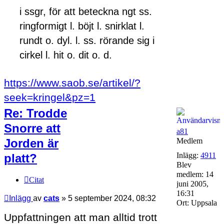
i ssgr, för att beteckna ngt ss.
ringformigt l. böjt l. snirklat l.
rundt o. dyl. l. ss. rörande sig i
cirkel l. hit o. dit o. d.
https://www.saob.se/artikel/?
seek=kringel&pz=1
Re: Trodde
Snorre att
a81
Jorden är
Medlem
Inlägg:
4911
platt?
Blev
medlem:
14
Citat
juni 2005,
16:31
Inlägg
av
cats
»
5 september 2024, 08:32
Ort:
Uppsala
Uppfattningen att man alltid trott