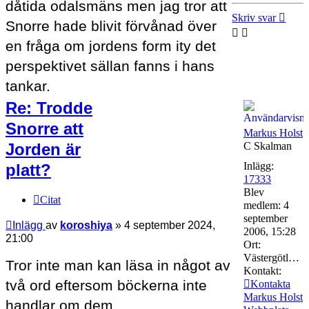
dåtida odalsmäns men jag tror att
Skriv svar
Snorre hade blivit förvånad över
en fråga om jordens form ity det
perspektivet sällan fanns i hans
tankar.
Re: Trodde
Snorre att
Markus Holst
Jorden är
C Skalman
Inlägg:
platt?
17333
Blev
Citat
medlem:
4
september
Inlägg
av
koroshiya
»
4 september 2024,
2006, 15:28
21:00
Ort:
Västergötland
Tror inte man kan läsa in något av
Kontakt:
två ord eftersom böckerna inte
Kontakta
Markus Holst
handlar om dem.