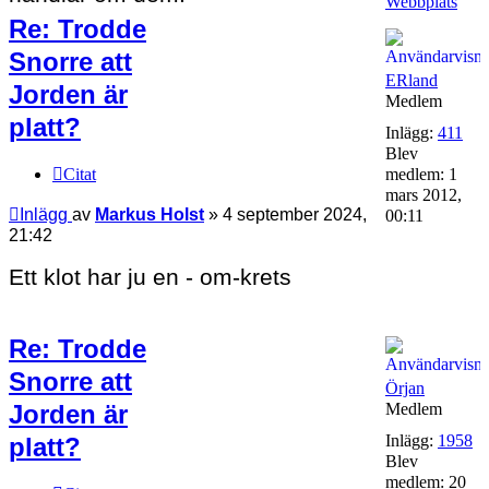
Webbplats
Re: Trodde
Snorre att
ERland
Jorden är
Medlem
platt?
Inlägg:
411
Blev
Citat
medlem:
1
mars 2012,
Inlägg
av
Markus Holst
»
4 september 2024,
00:11
21:42
Ett klot har ju en - om-krets
Re: Trodde
Snorre att
Örjan
Jorden är
Medlem
Inlägg:
1958
platt?
Blev
medlem:
20