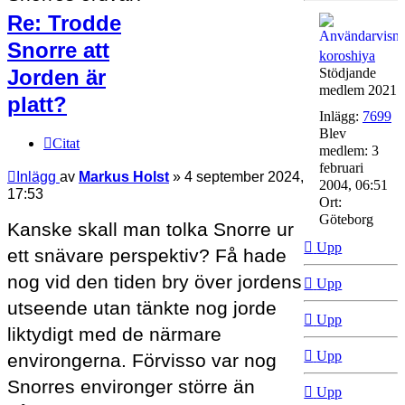
Re: Trodde
Snorre att
koroshiya
Jorden är
Stödjande
medlem 2021
platt?
Inlägg:
7699
Blev
Citat
medlem:
3
februari
Inlägg
av
Markus Holst
»
4 september 2024,
2004, 06:51
17:53
Ort:
Göteborg
Kanske skall man tolka Snorre ur
Upp
ett snävare perspektiv? Få hade
nog vid den tiden bry över jordens
Upp
utseende utan tänkte nog jorde
Upp
liktydigt med de närmare
Upp
environgerna. Förvisso var nog
Snorres environger större än
Upp