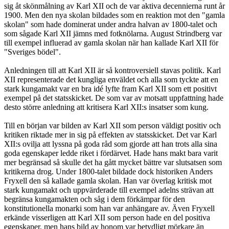
sig åt skönmålning av Karl XII och de var aktiva decennierna runt år
1900. Men den nya skolan bildades som en reaktion mot den "gamla
skolan" som hade dominerat under andra halvan av 1800-talet och
som sågade Karl XII jämns med fotknölarna. August Strindberg var
till exempel influerad av gamla skolan när han kallade Karl XII för
"Sveriges bödel".
Anledningen till att Karl XII är så kontroversiell stavas politik. Karl
XII representerade det kungliga enväldet och alla som tyckte att en
stark kungamakt var en bra idé lyfte fram Karl XII som ett positivt
exempel på det statsskicket. De som var av motsatt uppfattning hade
desto större anledning att kritisera Karl XII:s insatser som kung.
Till en början var bilden av Karl XII som person väldigt positiv och
kritiken riktade mer in sig på effekten av statsskicket. Det var Karl
XII:s ovilja att lyssna på goda råd som gjorde att han trots alla sina
goda egenskaper ledde riket i fördärvet. Hade hans makt bara varit
mer begränsad så skulle det ha gått mycket bättre var slutsatsen som
kritikerna drog. Under 1800-talet bildade dock historiken Anders
Fryxell den så kallade gamla skolan. Han var överlag kritisk mot
stark kungamakt och uppvärderade till exempel adelns strävan att
begränsa kungamakten och såg i dem förkämpar för den
konstitutionella monarki som han var anhängare av. Även Fryxell
erkände visserligen att Karl XII som person hade en del positiva
egenskaper, men hans bild av honom var betydligt mörkare än