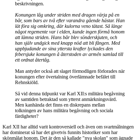
beskrivningen.
Konungen låg under striden med dragen värja på en
bår, som bars av två efter varandra gående hästar. Han
lät föra sig omkring, där kulorna veno tätast. Så länge
något regemente var i elden, kunde ingen förmå honom
att lämna striden. Hans bår blev sönderskjuten, och
han själv undgick med knapp nöd att bli fången. Med
uppbjudande av sina yttersta krafter lyckades den
febersjuke konungen å återstoden av armén samlad till
ett ordnat återtåg.
Man antyder också att slaget förmodligen förlorades när
konungen efter övertalning överlämnade befälet till
Rehnskiöld.
Så vid denna tidpunkt var Karl XII:s militära begåvning
av samtiden betraktad som ytterst anmärkningsvärd.
Men kanhända det finns en diskrepans mellan
tolkningen av hans militära begåvning och sociala
färdigheter?
Karl XII har alltid varit kontroversiell och även om svartmålningen
har dominerat så har det givetvis funnits historiker som har
skönmålat honom. Det är den så kallade "nya skolan" som ägnade