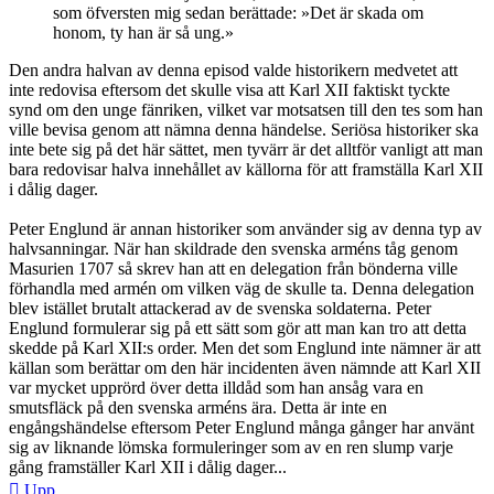
som öfversten mig sedan berättade: »Det är skada om
honom, ty han är så ung.»
Den andra halvan av denna episod valde historikern medvetet att
inte redovisa eftersom det skulle visa att Karl XII faktiskt tyckte
synd om den unge fänriken, vilket var motsatsen till den tes som han
ville bevisa genom att nämna denna händelse. Seriösa historiker ska
inte bete sig på det här sättet, men tyvärr är det alltför vanligt att man
bara redovisar halva innehållet av källorna för att framställa Karl XII
i dålig dager.
Peter Englund är annan historiker som använder sig av denna typ av
halvsanningar. När han skildrade den svenska arméns tåg genom
Masurien 1707 så skrev han att en delegation från bönderna ville
förhandla med armén om vilken väg de skulle ta. Denna delegation
blev istället brutalt attackerad av de svenska soldaterna. Peter
Englund formulerar sig på ett sätt som gör att man kan tro att detta
skedde på Karl XII:s order. Men det som Englund inte nämner är att
källan som berättar om den här incidenten även nämnde att Karl XII
var mycket upprörd över detta illdåd som han ansåg vara en
smutsfläck på den svenska arméns ära. Detta är inte en
engångshändelse eftersom Peter Englund många gånger har använt
sig av liknande lömska formuleringer som av en ren slump varje
gång framställer Karl XII i dålig dager...
Upp