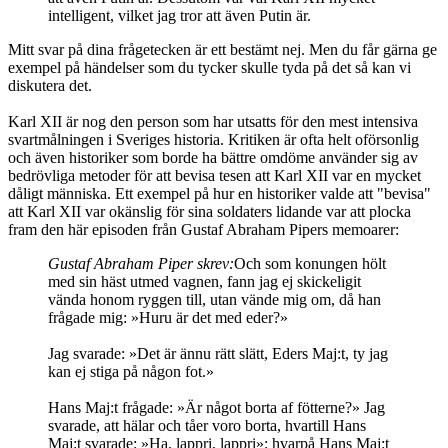
intelligent, vilket jag tror att även Putin är.
Mitt svar på dina frågetecken är ett bestämt nej. Men du får gärna ge
exempel på händelser som du tycker skulle tyda på det så kan vi
diskutera det.
Karl XII är nog den person som har utsatts för den mest intensiva
svartmålningen i Sveriges historia. Kritiken är ofta helt oförsonlig
och även historiker som borde ha bättre omdöme använder sig av
bedrövliga metoder för att bevisa tesen att Karl XII var en mycket
dåligt människa. Ett exempel på hur en historiker valde att "bevisa"
att Karl XII var okänslig för sina soldaters lidande var att plocka
fram den här episoden från Gustaf Abraham Pipers memoarer:
Gustaf Abraham Piper skrev:
Och som konungen hölt
med sin häst utmed vagnen, fann jag ej skickeligit
vända honom ryggen till, utan vände mig om, då han
frågade mig: »Huru är det med eder?»
Jag svarade: »Det är ännu rätt slätt, Eders Maj:t, ty jag
kan ej stiga på någon fot.»
Hans Maj:t frågade: »Är något borta af fötterne?» Jag
svarade, att hälar och tåer voro borta, hvartill Hans
Maj:t svarade: »Ha, lappri, lappri»; hvarpå Hans Maj:t