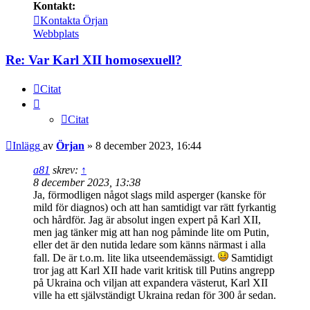
Kontakt:
Kontakta Örjan
Webbplats
Re: Var Karl XII homosexuell?
Citat
Citat
Inlägg
av
Örjan
»
8 december 2023, 16:44
a81
skrev:
↑
8 december 2023, 13:38
Ja, förmodligen något slags mild asperger (kanske för
mild för diagnos) och att han samtidigt var rätt fyrkantig
och hårdför. Jag är absolut ingen expert på Karl XII,
men jag tänker mig att han nog påminde lite om Putin,
eller det är den nutida ledare som känns närmast i alla
fall. De är t.o.m. lite lika utseendemässigt.
Samtidigt
tror jag att Karl XII hade varit kritisk till Putins angrepp
på Ukraina och viljan att expandera västerut, Karl XII
ville ha ett självständigt Ukraina redan för 300 år sedan.