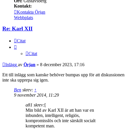
Ort:
Gustavsberg
Kontakt:
Kontakta Örjan
Webbplats
Re: Karl XII
Citat
Citat
Inlägg
av
Örjan
»
8 december 2023, 17:16
Ett till inlägg som kanske behöver bumpas upp för att diskussionen
inte ska upprepa sig igen.
Ben
skrev:
↑
9 november 2014, 11:29
a81 skrev:
[
Min bild av Karl XII är att han var en
inbunden, intelligent, religiös,
kompromisslös och inte särskilt socialt
kompetent man.