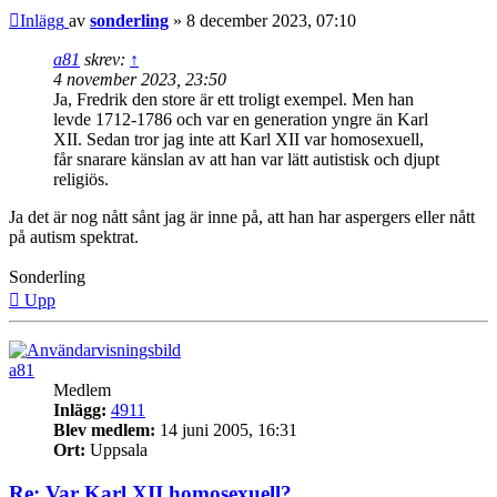
Inlägg
av
sonderling
»
8 december 2023, 07:10
a81
skrev:
↑
4 november 2023, 23:50
Ja, Fredrik den store är ett troligt exempel. Men han
levde 1712-1786 och var en generation yngre än Karl
XII. Sedan tror jag inte att Karl XII var homosexuell,
får snarare känslan av att han var lätt autistisk och djupt
religiös.
Ja det är nog nått sånt jag är inne på, att han har aspergers eller nått
på autism spektrat.
Sonderling
Upp
a81
Medlem
Inlägg:
4911
Blev medlem:
14 juni 2005, 16:31
Ort:
Uppsala
Re: Var Karl XII homosexuell?