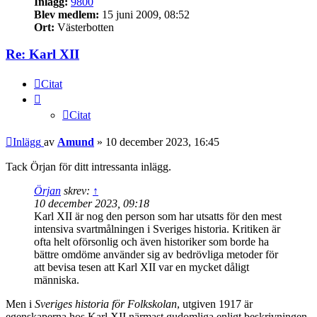
Inlägg:
9800
Blev medlem:
15 juni 2009, 08:52
Ort:
Västerbotten
Re: Karl XII
Citat
Citat
Inlägg
av
Amund
»
10 december 2023, 16:45
Tack Örjan för ditt intressanta inlägg.
Örjan
skrev:
↑
10 december 2023, 09:18
Karl XII är nog den person som har utsatts för den mest
intensiva svartmålningen i Sveriges historia. Kritiken är
ofta helt oförsonlig och även historiker som borde ha
bättre omdöme använder sig av bedrövliga metoder för
att bevisa tesen att Karl XII var en mycket dåligt
människa.
Men i
Sveriges historia för Folkskolan
, utgiven 1917 är
egenskaperna hos Karl XII närmast gudomliga enligt beskrivningen.