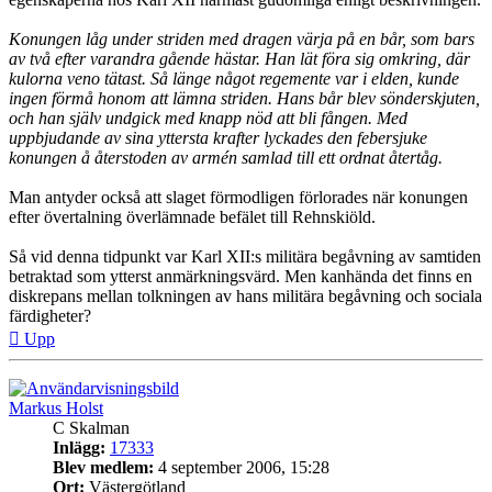
Konungen låg under striden med dragen värja på en bår, som bars
av två efter varandra gående hästar. Han lät föra sig omkring, där
kulorna veno tätast. Så länge något regemente var i elden, kunde
ingen förmå honom att lämna striden. Hans bår blev sönderskjuten,
och han själv undgick med knapp nöd att bli fången. Med
uppbjudande av sina yttersta krafter lyckades den febersjuke
konungen å återstoden av armén samlad till ett ordnat återtåg.
Man antyder också att slaget förmodligen förlorades när konungen
efter övertalning överlämnade befälet till Rehnskiöld.
Så vid denna tidpunkt var Karl XII:s militära begåvning av samtiden
betraktad som ytterst anmärkningsvärd. Men kanhända det finns en
diskrepans mellan tolkningen av hans militära begåvning och sociala
färdigheter?
Upp
Markus Holst
C Skalman
Inlägg:
17333
Blev medlem:
4 september 2006, 15:28
Ort:
Västergötland