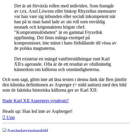
Det är att förväxla rollen med individen. Som framgår
av t.ex. Axel Löwens eller biskop Rhyzelius memoarer
var han vare sig inbunden eller socialt inkompetent när
han på tu man hand lade av sin roll som enväldig
monark och krigsmaktens högste chef.
"Kompromisslösheten" är en gammal Fryxellsk
uppfinning. Det finns många exempel på
kompromisser, inte minst i hans förhållande till vissa av
de polska magnaterna.
Det existerar en mängd vanföreställningar runt Karl
XII:s agerande. Ofta är de ett resultat av ofullständig
kännedom om källorna och omständigheterna.
Och som sagt, glöm inte att läsa texten i denna länk där Ben jämför
den kliniska definitionen av Asperger (= mild autism) med den bild
som de faktiska historiska källorna ger av Karl XII:
Hade Karl XII Aspergers syndrom?
Heads up: Han led inte av Aspberger!
Upp