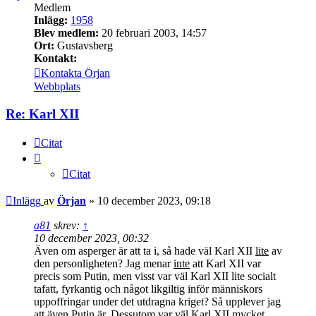
Medlem
Inlägg:
1958
Blev medlem:
20 februari 2003, 14:57
Ort:
Gustavsberg
Kontakt:
Kontakta Örjan
Webbplats
Re: Karl XII
Citat
Citat
Inlägg
av
Örjan
»
10 december 2023, 09:18
a81
skrev:
↑
10 december 2023, 00:32
Även om asperger är att ta i, så hade väl Karl XII
lite
av
den personligheten? Jag menar
inte
att Karl XII var
precis som Putin, men visst var väl Karl XII lite socialt
tafatt, fyrkantig och något likgiltig inför människors
uppoffringar under det utdragna kriget? Så upplever jag
att även Putin är. Dessutom var väl Karl XII mycket