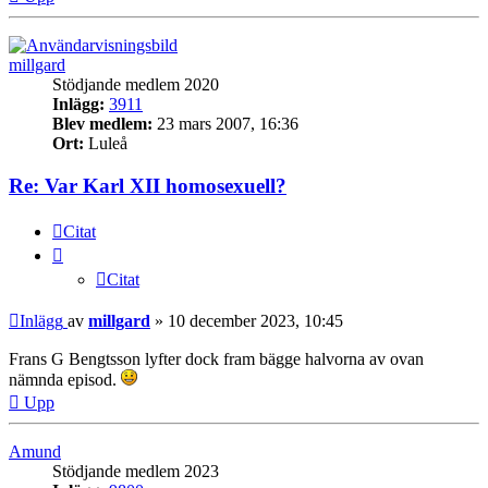
millgard
Stödjande medlem 2020
Inlägg:
3911
Blev medlem:
23 mars 2007, 16:36
Ort:
Luleå
Re: Var Karl XII homosexuell?
Citat
Citat
Inlägg
av
millgard
»
10 december 2023, 10:45
Frans G Bengtsson lyfter dock fram bägge halvorna av ovan
nämnda episod.
Upp
Amund
Stödjande medlem 2023