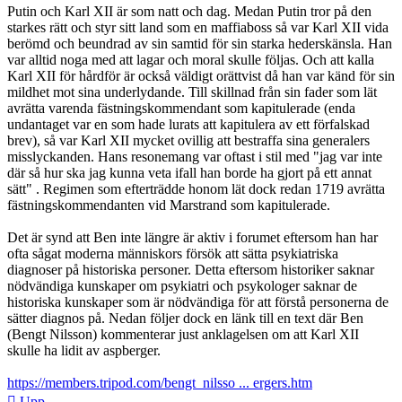
Putin och Karl XII är som natt och dag. Medan Putin tror på den
starkes rätt och styr sitt land som en maffiaboss så var Karl XII vida
berömd och beundrad av sin samtid för sin starka hederskänsla. Han
var alltid noga med att lagar och moral skulle följas. Och att kalla
Karl XII för hårdför är också väldigt orättvist då han var känd för sin
mildhet mot sina underlydande. Till skillnad från sin fader som lät
avrätta varenda fästningskommendant som kapitulerade (enda
undantaget var en som hade lurats att kapitulera av ett förfalskad
brev), så var Karl XII mycket ovillig att bestraffa sina generalers
misslyckanden. Hans resonemang var oftast i stil med "jag var inte
där så hur ska jag kunna veta ifall han borde ha gjort på ett annat
sätt" . Regimen som efterträdde honom lät dock redan 1719 avrätta
fästningskommendanten vid Marstrand som kapitulerade.
Det är synd att Ben inte längre är aktiv i forumet eftersom han har
ofta sågat moderna människors försök att sätta psykiatriska
diagnoser på historiska personer. Detta eftersom historiker saknar
nödvändiga kunskaper om psykiatri och psykologer saknar de
historiska kunskaper som är nödvändiga för att förstå personerna de
sätter diagnos på. Nedan följer dock en länk till en text där Ben
(Bengt Nilsson) kommenterar just anklagelsen om att Karl XII
skulle ha lidit av aspberger.
https://members.tripod.com/bengt_nilsso ... ergers.htm
Upp