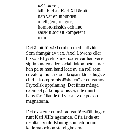
a81 skrev:
[
Min bild av Karl XII är att
han var en inbunden,
intelligent, religiös,
kompromisslös och inte
särskilt socialt kompetent
man.
Det är att förväxla rollen med individen.
Som framgår av t.ex. Axel Löwens eller
biskop Rhyzelius memoarer var han vare
sig inbunden eller socialt inkompetent när
han på tu man hand lade av sin roll som
enväldig monark och krigsmaktens högste
chef. "Kompromisslösheten" är en gammal
Fryxellsk uppfinning. Det finns många
exempel på kompromisser, inte minst i
hans förhållande till vissa av de polska
magnaterna.
Det existerar en mängd vanföreställningar
runt Karl XII:s agerande. Ofta är de ett
resultat av ofullständig kännedom om
källorna och omständigheterna.