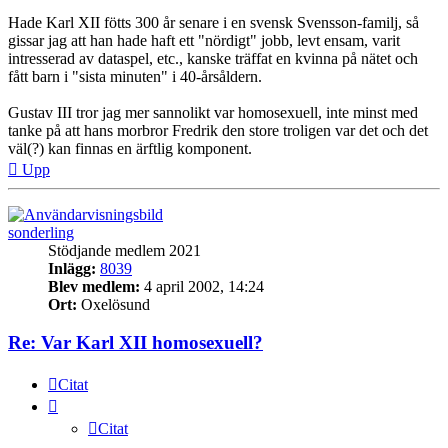
Hade Karl XII fötts 300 år senare i en svensk Svensson-familj, så
gissar jag att han hade haft ett "nördigt" jobb, levt ensam, varit
intresserad av dataspel, etc., kanske träffat en kvinna på nätet och
fått barn i "sista minuten" i 40-årsåldern.
Gustav III tror jag mer sannolikt var homosexuell, inte minst med
tanke på att hans morbror Fredrik den store troligen var det och det
väl(?) kan finnas en ärftlig komponent.
Upp
sonderling
Stödjande medlem 2021
Inlägg:
8039
Blev medlem:
4 april 2002, 14:24
Ort:
Oxelösund
Re: Var Karl XII homosexuell?
Citat
Citat