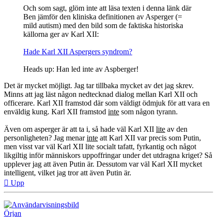
Och som sagt, glöm inte att läsa texten i denna länk där
Ben jämför den kliniska definitionen av Asperger (=
mild autism) med den bild som de faktiska historiska
källorna ger av Karl XII:
Hade Karl XII Aspergers syndrom?
Heads up: Han led inte av Aspberger!
Det är mycket möjligt. Jag tar tillbaka mycket av det jag skrev.
Minns att jag läst någon nedtecknad dialog mellan Karl XII och
officerare. Karl XII framstod där som väldigt ödmjuk för att vara en
enväldig kung. Karl XII framstod
inte
som någon tyrann.
Även om asperger är att ta i, så hade väl Karl XII
lite
av den
personligheten? Jag menar
inte
att Karl XII var precis som Putin,
men visst var väl Karl XII lite socialt tafatt, fyrkantig och något
likgiltig inför människors uppoffringar under det utdragna kriget? Så
upplever jag att även Putin är. Dessutom var väl Karl XII mycket
intelligent, vilket jag tror att även Putin är.
Upp
Örjan