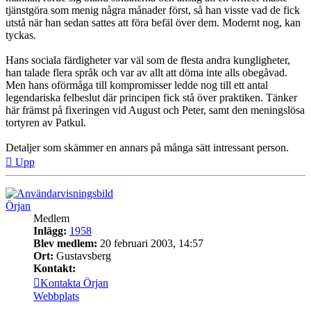
tjänstgöra som menig några månader först, så han visste vad de fick
utstå när han sedan sattes att föra befäl över dem. Modernt nog, kan
tyckas.
Hans sociala färdigheter var väl som de flesta andra kungligheter,
han talade flera språk och var av allt att döma inte alls obegåvad.
Men hans oförmåga till kompromisser ledde nog till ett antal
legendariska felbeslut där principen fick stå över praktiken. Tänker
här främst på fixeringen vid August och Peter, samt den meningslösa
tortyren av Patkul.
Detaljer som skämmer en annars på många sätt intressant person.
Upp
Örjan
Medlem
Inlägg:
1958
Blev medlem:
20 februari 2003, 14:57
Ort:
Gustavsberg
Kontakt:
Kontakta Örjan
Webbplats