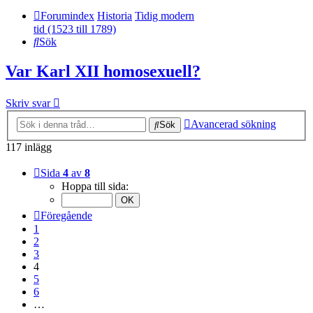
Forumindex
Historia
Tidig modern
tid (1523 till 1789)
Sök
Var Karl XII homosexuell?
Skriv svar
Avancerad sökning
Sök
117 inlägg
Sida
4
av
8
Hoppa till sida:
Föregående
1
2
3
4
5
6
…