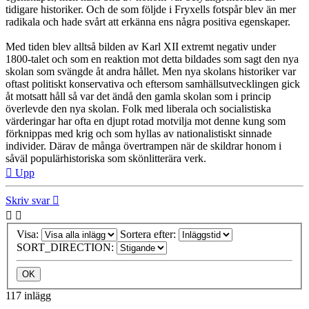
tidigare historiker. Och de som följde i Fryxells fotspår blev än mer
radikala och hade svårt att erkänna ens några positiva egenskaper.
Med tiden blev alltså bilden av Karl XII extremt negativ under
1800-talet och som en reaktion mot detta bildades som sagt den nya
skolan som svängde åt andra hållet. Men nya skolans historiker var
oftast politiskt konservativa och eftersom samhällsutvecklingen gick
åt motsatt håll så var det ändå den gamla skolan som i princip
överlevde den nya skolan. Folk med liberala och socialistiska
värderingar har ofta en djupt rotad motvilja mot denne kung som
förknippas med krig och som hyllas av nationalistiskt sinnade
individer. Därav de många övertrampen när de skildrar honom i
såväl populärhistoriska som skönlitterära verk.
Upp
Skriv svar
Visa:
Sortera efter:
SORT_DIRECTION:
117 inlägg