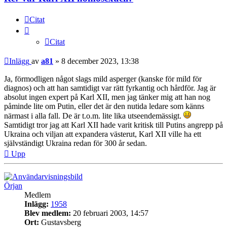
Citat
Citat
Inlägg
av
a81
»
8 december 2023, 13:38
Ja, förmodligen något slags mild asperger (kanske för mild för
diagnos) och att han samtidigt var rätt fyrkantig och hårdför. Jag är
absolut ingen expert på Karl XII, men jag tänker mig att han nog
påminde lite om Putin, eller det är den nutida ledare som känns
närmast i alla fall. De är t.o.m. lite lika utseendemässigt.
Samtidigt tror jag att Karl XII hade varit kritisk till Putins angrepp på
Ukraina och viljan att expandera västerut, Karl XII ville ha ett
självständigt Ukraina redan för 300 år sedan.
Upp
Örjan
Medlem
Inlägg:
1958
Blev medlem:
20 februari 2003, 14:57
Ort:
Gustavsberg