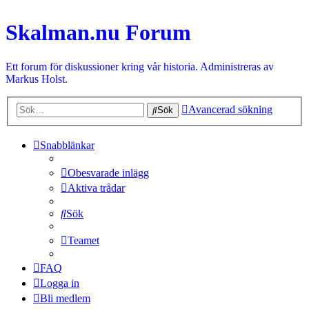
Skalman.nu Forum
Ett forum för diskussioner kring vår historia. Administreras av
Markus Holst.
Avancerad sökning
Sök
Snabblänkar
Obesvarade inlägg
Aktiva trådar
Sök
Teamet
FAQ
Logga in
Bli medlem