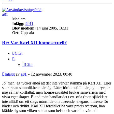
a81
Medlem
Inlägg:
4911
Blev medlem:
14 juni 2005, 16:31
Ort:
Uppsala
Re: Var Karl XII homosexuell?
Citat
Citat
Inlägg
av
a81
»
12 november 2023, 00:40
Jo, men jag tycker ändå att det inte verkar stämma på Karl XII. Eller
snarare att sannolikheten är låg. Låter fördomsfullt när jag uttrycker
mig så här kortfattat, men homosexualitet
brukar
samvariera med
vissa egenskaper. Bland män handlar det t.ex. ofta (men självklart
inte
alltid) om ett slags månande om utseende, elegans, intresse för
kläder och dylikt. Karl XII förefaller ha varit precis tvärtom, han
klädde sig som vilken soldat som helst och var rätt ovårdad.