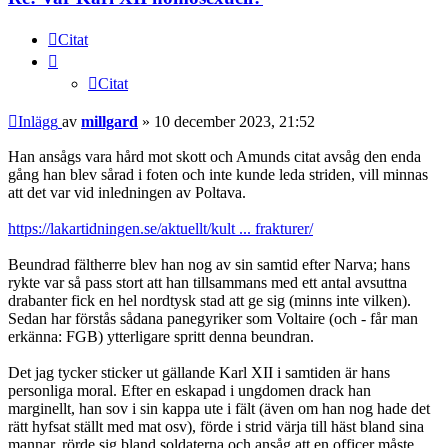
Citat
Citat
Inlägg
av
millgard
»
10 december 2023, 21:52
Han ansågs vara hård mot skott och Amunds citat avsåg den enda
gång han blev sårad i foten och inte kunde leda striden, vill minnas
att det var vid inledningen av Poltava.
https://lakartidningen.se/aktuellt/kult ... frakturer/
Beundrad fältherre blev han nog av sin samtid efter Narva; hans
rykte var så pass stort att han tillsammans med ett antal avsuttna
drabanter fick en hel nordtysk stad att ge sig (minns inte vilken).
Sedan har förstås sådana panegyriker som Voltaire (och - får man
erkänna: FGB) ytterligare spritt denna beundran.
Det jag tycker sticker ut gällande Karl XII i samtiden är hans
personliga moral. Efter en eskapad i ungdomen drack han
marginellt, han sov i sin kappa ute i fält (även om han nog hade det
rätt hyfsat ställt med mat osv), förde i strid värja till häst bland sina
mannar, rörde sig bland soldaterna och ansåg att en officer måste