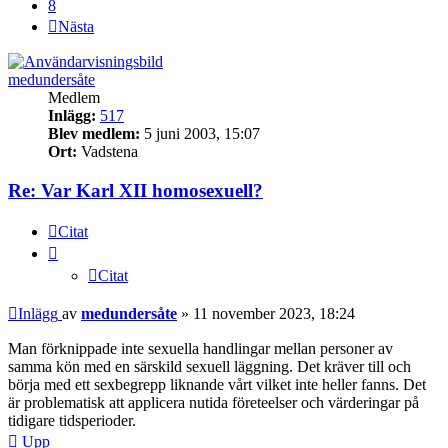
8
Nästa
medundersåte
Medlem
Inlägg:
517
Blev medlem:
5 juni 2003, 15:07
Ort:
Vadstena
Re: Var Karl XII homosexuell?
Citat
Citat
Inlägg
av
medundersåte
»
11 november 2023, 18:24
Man förknippade inte sexuella handlingar mellan personer av
samma kön med en särskild sexuell läggning. Det kräver till och
börja med ett sexbegrepp liknande vårt vilket inte heller fanns. Det
är problematisk att applicera nutida företeelser och värderingar på
tidigare tidsperioder.
Upp