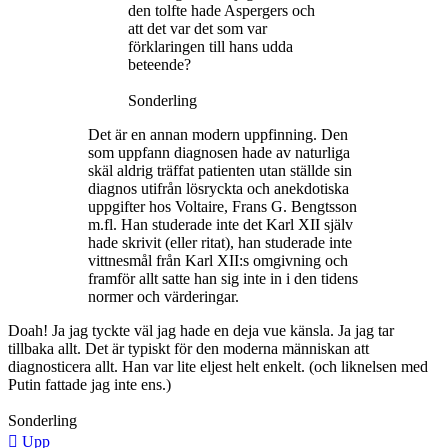
den tolfte hade Aspergers och
att det var det som var
förklaringen till hans udda
beteende?
Sonderling
Det är en annan modern uppfinning. Den
som uppfann diagnosen hade av naturliga
skäl aldrig träffat patienten utan ställde sin
diagnos utifrån lösryckta och anekdotiska
uppgifter hos Voltaire, Frans G. Bengtsson
m.fl. Han studerade inte det Karl XII själv
hade skrivit (eller ritat), han studerade inte
vittnesmål från Karl XII:s omgivning och
framför allt satte han sig inte in i den tidens
normer och värderingar.
Doah! Ja jag tyckte väl jag hade en deja vue känsla. Ja jag tar
tillbaka allt. Det är typiskt för den moderna människan att
diagnosticera allt. Han var lite eljest helt enkelt. (och liknelsen med
Putin fattade jag inte ens.)
Sonderling
Upp