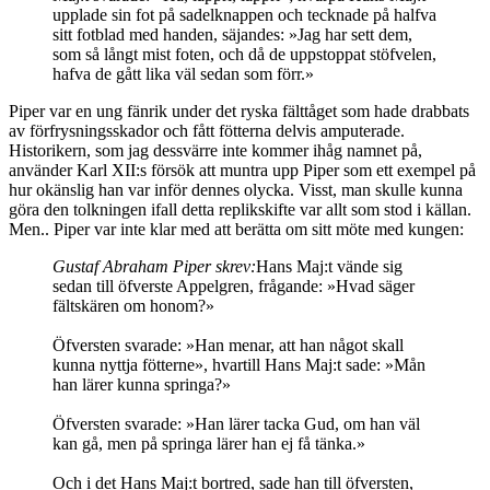
upplade sin fot på sadelknappen och tecknade på halfva
sitt fotblad med handen, säjandes: »Jag har sett dem,
som så långt mist foten, och då de uppstoppat stöfvelen,
hafva de gått lika väl sedan som förr.»
Piper var en ung fänrik under det ryska fälttåget som hade drabbats
av förfrysningsskador och fått fötterna delvis amputerade.
Historikern, som jag dessvärre inte kommer ihåg namnet på,
använder Karl XII:s försök att muntra upp Piper som ett exempel på
hur okänslig han var inför dennes olycka. Visst, man skulle kunna
göra den tolkningen ifall detta replikskifte var allt som stod i källan.
Men.. Piper var inte klar med att berätta om sitt möte med kungen:
Gustaf Abraham Piper skrev:
Hans Maj:t vände sig
sedan till öfverste Appelgren, frågande: »Hvad säger
fältskären om honom?»
Öfversten svarade: »Han menar, att han något skall
kunna nyttja fötterne», hvartill Hans Maj:t sade: »Mån
han lärer kunna springa?»
Öfversten svarade: »Han lärer tacka Gud, om han väl
kan gå, men på springa lärer han ej få tänka.»
Och i det Hans Maj:t bortred, sade han till öfversten,