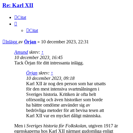
Re: Karl XII
Citat
Citat
Inlägg
av
Örjan
»
10 december 2023, 22:31
Amund
skrev:
↑
10 december 2023, 16:45
Tack Örjan för ditt intressanta inlägg.
Örjan
skrev:
↑
10 december 2023, 09:18
Karl XII är nog den person som har utsatts
för den mest intensiva svartmålningen i
Sveriges historia. Kritiken är ofta helt
oförsonlig och även historiker som borde
ha bättre omdöme använder sig av
bedrövliga metoder för att bevisa tesen att
Karl XII var en mycket dåligt människa.
Men i
Sveriges historia för Folkskolan
, utgiven 1917 är
egenskaperna hos Karl XII närmast gudomliga enligt