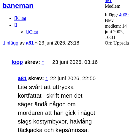
a81
baneman
Medlem
Inlägg:
4909
Citat
Blev
medlem:
14
juni 2005,
Citat
16:31
Inlägg
av
a81
»
23 juni 2026, 23:18
Ort:
Uppsala
loop
skrev:
↑
23 juni 2026, 03:16
a81
skrev:
↑
22 juni 2026, 22:50
Lite svårt att uttrycka
kortfattat i skrift men det
säger ändå någon om
mördaren att han gick i något
slags kostymbyxor, halvlång
täckjacka och keps/mössa.