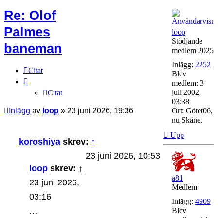
Re: Olof
Palmes
loop
Stödjande
baneman
medlem 2025
Inlägg:
2252
Citat
Blev
medlem:
3
juli 2002,
Citat
03:38
Inlägg
av
loop
»
23 juni 2026, 19:36
Ort:
Götet06,
nu Skåne.
Upp
koroshiya
skrev:
↑
23 juni 2026, 10:53
loop
skrev:
↑
a81
23 juni 2026,
Medlem
03:16
Inlägg:
4909
...
Blev