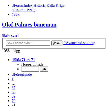
Forumindex
Historia
Kalla Kriget
(1946 till 1991)
Sök
Olof Palmes baneman
Skriv svar
Avancerad sökning
Sök
1056 inlägg
Sida
71
av
71
Hoppa till sida:
Föregående
1
…
67
68
69
70
71