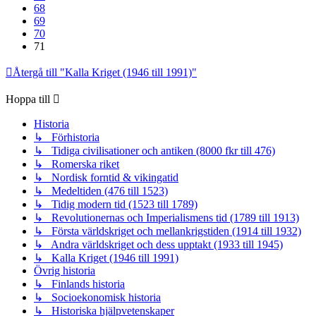
68
69
70
71
Återgå till "Kalla Kriget (1946 till 1991)"
Hoppa till
Historia
↳ Förhistoria
↳ Tidiga civilisationer och antiken (8000 fkr till 476)
↳ Romerska riket
↳ Nordisk forntid & vikingatid
↳ Medeltiden (476 till 1523)
↳ Tidig modern tid (1523 till 1789)
↳ Revolutionernas och Imperialismens tid (1789 till 1913)
↳ Första världskriget och mellankrigstiden (1914 till 1932)
↳ Andra världskriget och dess upptakt (1933 till 1945)
↳ Kalla Kriget (1946 till 1991)
Övrig historia
↳ Finlands historia
↳ Socioekonomisk historia
↳ Historiska hjälpvetenskaper