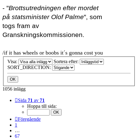
- "
Brottsutredningen efter mordet
på statsminister Olof Palme
", som
togs fram av
Granskningskommissionen.
/if it has wheels or boobs it´s gonna cost you
Visa:
Sortera efter:
SORT_DIRECTION:
1056 inlägg
Sida
71
av
71
Hoppa till sida:
Föregående
1
…
67