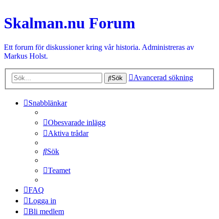
Skalman.nu Forum
Ett forum för diskussioner kring vår historia. Administreras av
Markus Holst.
Avancerad sökning
Sök
Snabblänkar
Obesvarade inlägg
Aktiva trådar
Sök
Teamet
FAQ
Logga in
Bli medlem