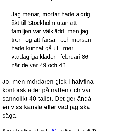
Jag menar, morfar hade aldrig
åkt till Stockholm utan att
familjen var välklädd, men jag
tror nog att farsan och morsan
hade kunnat gå ut i mer
vardagliga kläder i februari 86,
när de var 49 och 48.
Jo, men mördaren gick i halvfina
kontorskläder på natten och var
sannolikt 40-talist. Det ger ändå
en viss känsla eller vad jag ska
säga.
Senast redigerad av 1
a81
, redigerad totalt 23