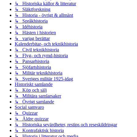
↳ Historiska källor & litteratur
↳ Släktforskning
↳ Historia - övrigt & allmänt
↳ Språkhistoria
↳ Idéhistoria
↳ Hästen i historien
↳ varjag berättar
Kalenderbitar- och teknikhistoria
↳ Civil teknikhistoria
↳ Flyg- och rymd-historia
↳ Pansarhistoria
↳ Sjöfartshistoria
↳ Militär teknikhistoria
↳ Sveriges militär 1925-idag
Historiskt samlande
↳ Köp och sälj
↳ Militära samlarsaker
↳ Övrigt samlande
Social samvaro
↳ Quizzar
↳ Äldre quizzar
↳ Historiska sevärdheter, restips och reseskildringar
↳ Kontrafaktisk historia
↳ Historia i litteratur och media