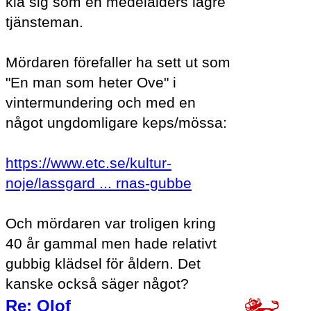
klä sig som en medelålders lägre
tjänsteman.
Mördaren förefaller ha sett ut som
"En man som heter Ove" i
vintermundering och med en
något ungdomligare keps/mössa:
https://www.etc.se/kultur-
noje/lassgard ... rnas-gubbe
Och mördaren var troligen kring
40 år gammal men hade relativt
gubbig klädsel för åldern. Det
kanske också säger något?
Re: Olof