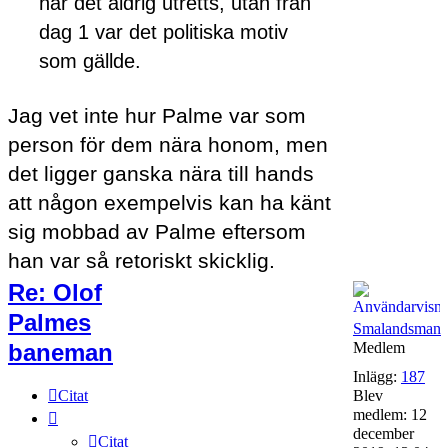
har det aldrig utretts, utan från
dag 1 var det politiska motiv
som gällde.
Jag vet inte hur Palme var som
person för dem nära honom, men
det ligger ganska nära till hands
att någon exempelvis kan ha känt
sig mobbad av Palme eftersom
han var så retoriskt skicklig.
Re: Olof
Palmes
Smalandsman
baneman
Medlem
Inlägg:
187
Citat
Blev
medlem:
12
december
Citat