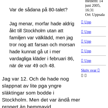
medlem:
14
juni 2005,
Var de sådana på 80-talet?
16:31
Ort:
Uppsala
Upp
Jag menar, morfar hade aldrig
åkt till Stockholm utan att
Upp
familjen var välklädd, men jag
Upp
tror nog att farsan och morsan
hade kunnat gå ut i mer
Upp
vardagliga kläder i februari 86,
Upp
när de var 49 och 48.
Skriv svar
Jag var 12. Och de hade nog
slappnat av lite pga yngre
släktingar som bodde i
Stockholm. Men det var ändå mer
propert än hemmavid.