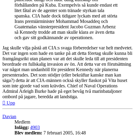
förhållanden på Kuba. Exempelvis så kunde endast ett
litet fåtal av de agenter som tränade styrkan tala
spanska. CIA hade dock tidigare lyckats med att störta
Irans premiärminister Mohammad Mosaddeq och
Guatemalas vänsterpresident Jacobo Guzman Arbenz
så Kennedy trodde att man skulle klara av även detta
och gav sitt godkännande av operationen.
Jag skulle vilja påstå att CIA:s svaga förberedelser var helt medvetet.
Det var ingen som hade en tanke på att detta företag skulle kunna bli
framgångsrikt utan planen var att det skulle leda till att presidenten
beordrade en fullskalig invasion av ön. Att detta var en förutsättning
var något man undanhöll för president Kennedy när planerna
presenterades. Det som stödjer (eller bekräftar kanske man kan
säga?) detta är att CIA-männen också skyller fiaskot på Vita huset
som inte gjorde vad som krävdes. Chief of Naval Operations
Admiral Arleigh Burke hade på eget bevåg två marinbataljoner
ombord på jagare, beredda att landstiga.
Upp
Davian
Medlem
Inlägg:
4903
Blev medlem:
7 februari 2005, 16:48