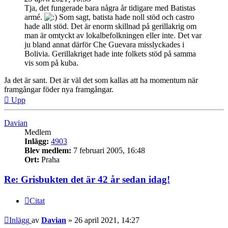
Tja, det fungerade bara några år tidigare med Batistas
armé.
Som sagt, batista hade noll stöd och castro
hade allt stöd. Det är enorm skillnad på gerillakrig om
man är omtyckt av lokalbefolkningen eller inte. Det var
ju bland annat därför Che Guevara misslyckades i
Bolivia. Gerillakriget hade inte folkets stöd på samma
vis som på kuba.
Ja det är sant. Det är väl det som kallas att ha momentum när
framgångar föder nya framgångar.
Upp
Davian
Medlem
Inlägg:
4903
Blev medlem:
7 februari 2005, 16:48
Ort:
Praha
Re: Grisbukten det är 42 år sedan idag!
Citat
Inlägg
av
Davian
»
26 april 2021, 14:27