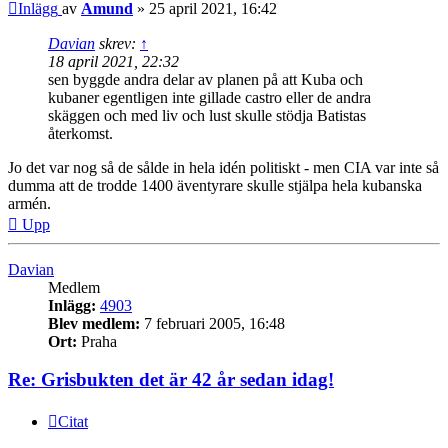
Inlägg
av
Amund
»
25 april 2021, 16:42
Davian
skrev:
↑
18 april 2021, 22:32
sen byggde andra delar av planen på att Kuba och
kubaner egentligen inte gillade castro eller de andra
skäggen och med liv och lust skulle stödja Batistas
återkomst.
Jo det var nog så de sålde in hela idén politiskt - men CIA var inte så
dumma att de trodde 1400 äventyrare skulle stjälpa hela kubanska
armén.
Upp
Davian
Medlem
Inlägg:
4903
Blev medlem:
7 februari 2005, 16:48
Ort:
Praha
Re: Grisbukten det är 42 år sedan idag!
Citat