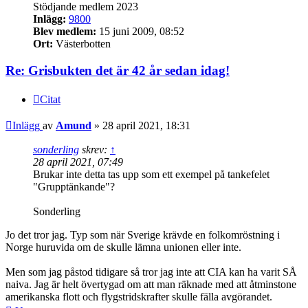
Stödjande medlem 2023
Inlägg:
9800
Blev medlem:
15 juni 2009, 08:52
Ort:
Västerbotten
Re: Grisbukten det är 42 år sedan idag!
Citat
Inlägg
av
Amund
»
28 april 2021, 18:31
sonderling
skrev:
↑
28 april 2021, 07:49
Brukar inte detta tas upp som ett exempel på tankefelet
"Grupptänkande"?
Sonderling
Jo det tror jag. Typ som när Sverige krävde en folkomröstning i
Norge huruvida om de skulle lämna unionen eller inte.
Men som jag påstod tidigare så tror jag inte att CIA kan ha varit SÅ
naiva. Jag är helt övertygad om att man räknade med att åtminstone
amerikanska flott och flygstridskrafter skulle fälla avgörandet.