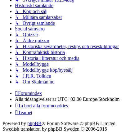
Historiskt samlande
↳ Köp och sälj
↳ Militära samlarsaker
↳ Övrigt samlande
Social samvaro
↳ Quizzar
↳ Äldre quizzar
↳ Historiska sevärdheter, restips och reseskildringar
↳ Kontrafaktisk historia
↳ Historia i litteratur och media
↳ Modellbygge
↳ Modellbygge köp/byt/sälj
↳ J.R.R. Tolkien
↳ Om Skalman.nu
Forumindex
Alla tidsangivelser är UTC+02:00 Europe/Stockholm
Ta bort alla forumcookies
Teamet
Powered by
phpBB
® Forum Software © phpBB Limited
Swedish translation by phpBB Sweden © 2006-2015