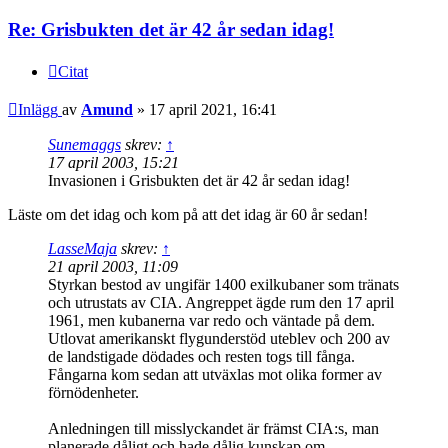
Re: Grisbukten det är 42 år sedan idag!
Citat
Inlägg
av
Amund
»
17 april 2021, 16:41
Sunemaggs
skrev:
↑
17 april 2003, 15:21
Invasionen i Grisbukten det är 42 år sedan idag!
Läste om det idag och kom på att det idag är 60 år sedan!
LasseMaja
skrev:
↑
21 april 2003, 11:09
Styrkan bestod av ungifär 1400 exilkubaner som tränats
och utrustats av CIA. Angreppet ägde rum den 17 april
1961, men kubanerna var redo och väntade på dem.
Utlovat amerikanskt flygunderstöd uteblev och 200 av
de landstigade dödades och resten togs till fånga.
Fångarna kom sedan att utväxlas mot olika former av
förnödenheter.
Anledningen till misslyckandet är främst CIA:s, man
planerade dåligt och hade dålig kunskap om