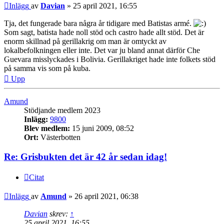
Inlägg
av
Davian
»
25 april 2021, 16:55
Tja, det fungerade bara några år tidigare med Batistas armé.
Som sagt, batista hade noll stöd och castro hade allt stöd. Det är
enorm skillnad på gerillakrig om man är omtyckt av
lokalbefolkningen eller inte. Det var ju bland annat därför Che
Guevara misslyckades i Bolivia. Gerillakriget hade inte folkets stöd
på samma vis som på kuba.
Upp
Amund
Stödjande medlem 2023
Inlägg:
9800
Blev medlem:
15 juni 2009, 08:52
Ort:
Västerbotten
Re: Grisbukten det är 42 år sedan idag!
Citat
Inlägg
av
Amund
»
26 april 2021, 06:38
Davian
skrev:
↑
25 april 2021, 16:55