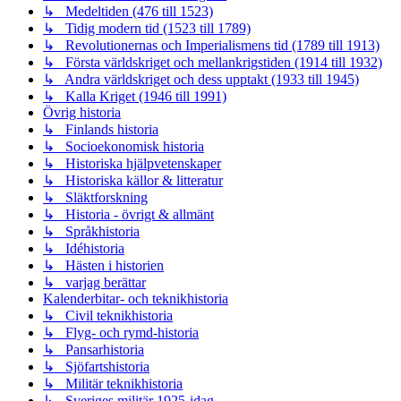
↳ Medeltiden (476 till 1523)
↳ Tidig modern tid (1523 till 1789)
↳ Revolutionernas och Imperialismens tid (1789 till 1913)
↳ Första världskriget och mellankrigstiden (1914 till 1932)
↳ Andra världskriget och dess upptakt (1933 till 1945)
↳ Kalla Kriget (1946 till 1991)
Övrig historia
↳ Finlands historia
↳ Socioekonomisk historia
↳ Historiska hjälpvetenskaper
↳ Historiska källor & litteratur
↳ Släktforskning
↳ Historia - övrigt & allmänt
↳ Språkhistoria
↳ Idéhistoria
↳ Hästen i historien
↳ varjag berättar
Kalenderbitar- och teknikhistoria
↳ Civil teknikhistoria
↳ Flyg- och rymd-historia
↳ Pansarhistoria
↳ Sjöfartshistoria
↳ Militär teknikhistoria
↳ Sveriges militär 1925-idag