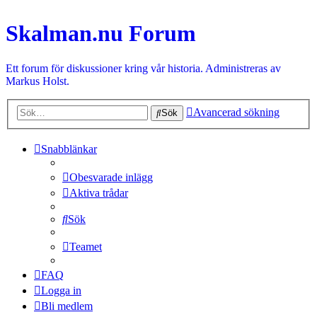
Skalman.nu Forum
Ett forum för diskussioner kring vår historia. Administreras av
Markus Holst.
Avancerad sökning
Sök
Snabblänkar
Obesvarade inlägg
Aktiva trådar
Sök
Teamet
FAQ
Logga in
Bli medlem