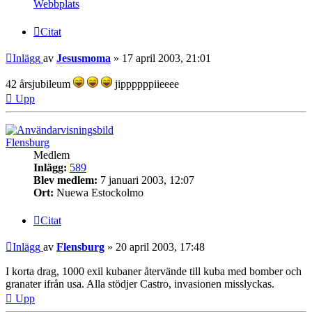
Webbplats
Citat
Inlägg
av
Jesusmoma
»
17 april 2003, 21:01
42 årsjubileum
jippppppiieeee
Upp
Flensburg
Medlem
Inlägg:
589
Blev medlem:
7 januari 2003, 12:07
Ort:
Nuewa Estockolmo
Citat
Inlägg
av
Flensburg
»
20 april 2003, 17:48
I korta drag, 1000 exil kubaner återvände till kuba med bomber och
granater ifrån usa. Alla stödjer Castro, invasionen misslyckas.
Upp