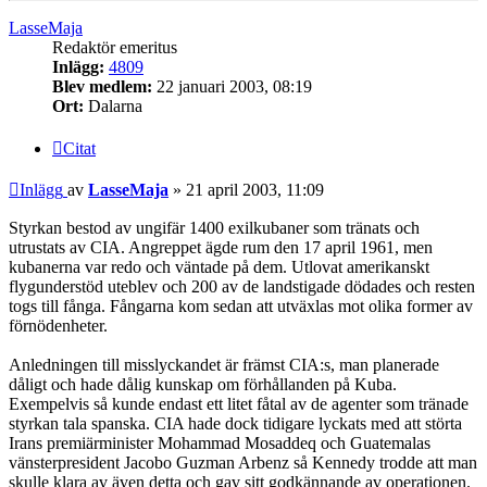
LasseMaja
Redaktör emeritus
Inlägg:
4809
Blev medlem:
22 januari 2003, 08:19
Ort:
Dalarna
Citat
Inlägg
av
LasseMaja
»
21 april 2003, 11:09
Styrkan bestod av ungifär 1400 exilkubaner som tränats och
utrustats av CIA. Angreppet ägde rum den 17 april 1961, men
kubanerna var redo och väntade på dem. Utlovat amerikanskt
flygunderstöd uteblev och 200 av de landstigade dödades och resten
togs till fånga. Fångarna kom sedan att utväxlas mot olika former av
förnödenheter.
Anledningen till misslyckandet är främst CIA:s, man planerade
dåligt och hade dålig kunskap om förhållanden på Kuba.
Exempelvis så kunde endast ett litet fåtal av de agenter som tränade
styrkan tala spanska. CIA hade dock tidigare lyckats med att störta
Irans premiärminister Mohammad Mosaddeq och Guatemalas
vänsterpresident Jacobo Guzman Arbenz så Kennedy trodde att man
skulle klara av även detta och gav sitt godkännande av operationen.