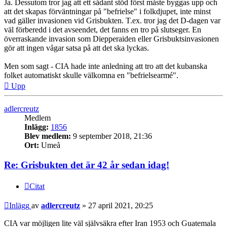
Ja. Dessutom tror jag att ett sådant stöd först måste byggas upp och
att det skapas förväntningar på "befrielse" i folkdjupet, inte minst
vad gäller invasionen vid Grisbukten. T.ex. tror jag det D-dagen var
väl förberedd i det avseendet, det fanns en tro på slutseger. En
överraskande invasion som Diepperaiden eller Grisbuktsinvasionen
gör att ingen vågar satsa på att det ska lyckas.
Men som sagt - CIA hade inte anledning att tro att det kubanska
folket automatiskt skulle välkomna en "befrielsearmé".
Upp
adlercreutz
Medlem
Inlägg:
1856
Blev medlem:
9 september 2018, 21:36
Ort:
Umeå
Re: Grisbukten det är 42 år sedan idag!
Citat
Inlägg
av
adlercreutz
»
27 april 2021, 20:25
CIA var möjligen lite väl självsäkra efter Iran 1953 och Guatemala