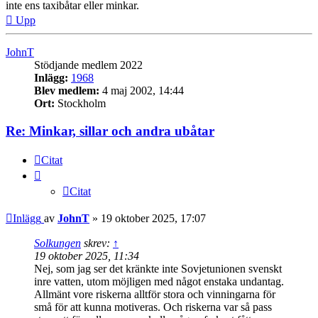
inte ens taxibåtar eller minkar.
Upp
JohnT
Stödjande medlem 2022
Inlägg:
1968
Blev medlem:
4 maj 2002, 14:44
Ort:
Stockholm
Re: Minkar, sillar och andra ubåtar
Citat
Citat
Inlägg
av
JohnT
»
19 oktober 2025, 17:07
Solkungen
skrev:
↑
19 oktober 2025, 11:34
Nej, som jag ser det kränkte inte Sovjetunionen svenskt
inre vatten, utom möjligen med något enstaka undantag.
Allmänt vore riskerna alltför stora och vinningarna för
små för att kunna motiveras. Och riskerna var så pass