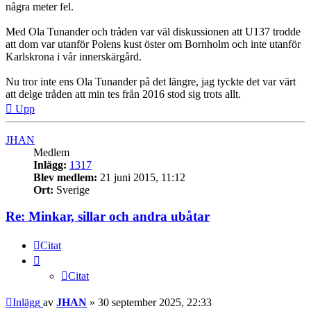
några meter fel.
Med Ola Tunander och tråden var väl diskussionen att U137 trodde
att dom var utanför Polens kust öster om Bornholm och inte utanför
Karlskrona i vår innerskärgård.
Nu tror inte ens Ola Tunander på det längre, jag tyckte det var värt
att delge tråden att min tes från 2016 stod sig trots allt.
Upp
JHAN
Medlem
Inlägg:
1317
Blev medlem:
21 juni 2015, 11:12
Ort:
Sverige
Re: Minkar, sillar och andra ubåtar
Citat
Citat
Inlägg
av
JHAN
»
30 september 2025, 22:33