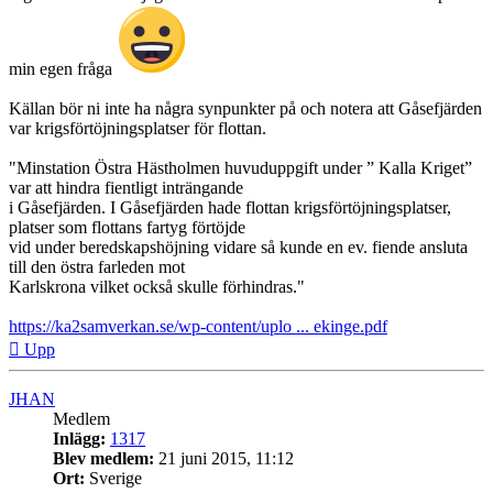
min egen fråga
Källan bör ni inte ha några synpunkter på och notera att Gåsefjärden
var krigsförtöjningsplatser för flottan.
"Minstation Östra Hästholmen huvuduppgift under ” Kalla Kriget”
var att hindra fientligt inträngande
i Gåsefjärden. I Gåsefjärden hade flottan krigsförtöjningsplatser,
platser som flottans fartyg förtöjde
vid under beredskapshöjning vidare så kunde en ev. fiende ansluta
till den östra farleden mot
Karlskrona vilket också skulle förhindras."
https://ka2samverkan.se/wp-content/uplo ... ekinge.pdf
Upp
JHAN
Medlem
Inlägg:
1317
Blev medlem:
21 juni 2015, 11:12
Ort:
Sverige