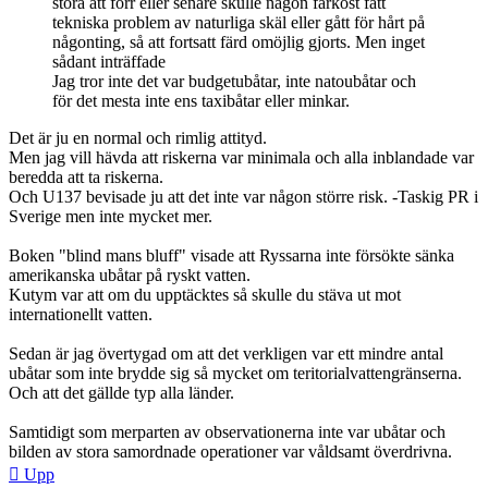
stora att förr eller senare skulle någon farkost fått
tekniska problem av naturliga skäl eller gått för hårt på
någonting, så att fortsatt färd omöjlig gjorts. Men inget
sådant inträffade
Jag tror inte det var budgetubåtar, inte natoubåtar och
för det mesta inte ens taxibåtar eller minkar.
Det är ju en normal och rimlig attityd.
Men jag vill hävda att riskerna var minimala och alla inblandade var
beredda att ta riskerna.
Och U137 bevisade ju att det inte var någon större risk. -Taskig PR i
Sverige men inte mycket mer.
Boken "blind mans bluff" visade att Ryssarna inte försökte sänka
amerikanska ubåtar på ryskt vatten.
Kutym var att om du upptäcktes så skulle du stäva ut mot
internationellt vatten.
Sedan är jag övertygad om att det verkligen var ett mindre antal
ubåtar som inte brydde sig så mycket om teritorialvattengränserna.
Och att det gällde typ alla länder.
Samtidigt som merparten av observationerna inte var ubåtar och
bilden av stora samordnade operationer var våldsamt överdrivna.
Upp