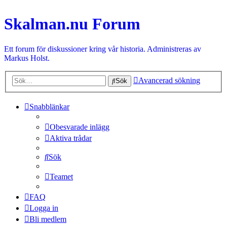
Skalman.nu Forum
Ett forum för diskussioner kring vår historia. Administreras av
Markus Holst.
Avancerad sökning
Sök
Snabblänkar
Obesvarade inlägg
Aktiva trådar
Sök
Teamet
FAQ
Logga in
Bli medlem