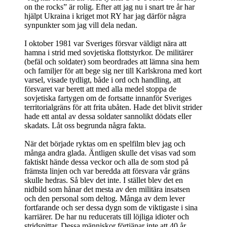
on the rocks” är rolig. Efter att jag nu i snart tre år har
hjälpt Ukraina i kriget mot RY har jag därför några
synpunkter som jag vill dela nedan.
I oktober 1981 var Sveriges försvar väldigt nära att
hamna i strid med sovjetiska flottstyrkor. De militärer
(befäl och soldater) som beordrades att lämna sina hem
och familjer för att bege sig ner till Karlskrona med kort
varsel, visade tydligt, både i ord och handling, att
försvaret var berett att med alla medel stoppa de
sovjetiska fartygen om de fortsatte innanför Sveriges
territorialgräns för att frita ubåten. Hade det blivit strider
hade ett antal av dessa soldater sannolikt dödats eller
skadats. Låt oss begrunda några fakta.
När det började ryktas om en spelfilm blev jag och
många andra glada. Äntligen skulle det visas vad som
faktiskt hände dessa veckor och alla de som stod på
främsta linjen och var beredda att försvara vår gräns
skulle hedras. Så blev det inte. I stället blev det en
nidbild som hånar det mesta av den militära insatsen
och den personal som deltog. Många av dem lever
fortfarande och ser dessa dygn som de viktigaste i sina
karriärer. De har nu reducerats till löjliga idioter och
stridspittar. Dessa människor förtjänar inte att 40 år