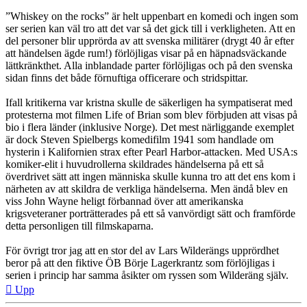
”Whiskey on the rocks” är helt uppenbart en komedi och ingen som
ser serien kan väl tro att det var så det gick till i verkligheten. Att en
del personer blir upprörda av att svenska militärer (drygt 40 år efter
att händelsen ägde rum!) förlöjligas visar på en häpnadsväckande
lättkränkthet. Alla inblandade parter förlöjligas och på den svenska
sidan finns det både förnuftiga officerare och stridspittar.
Ifall kritikerna var kristna skulle de säkerligen ha sympatiserat med
protesterna mot filmen Life of Brian som blev förbjuden att visas på
bio i flera länder (inklusive Norge). Det mest närliggande exemplet
är dock Steven Spielbergs komedifilm 1941 som handlade om
hysterin i Kalifornien strax efter Pearl Harbor-attacken. Med USA:s
komiker-elit i huvudrollerna skildrades händelserna på ett så
överdrivet sätt att ingen människa skulle kunna tro att det ens kom i
närheten av att skildra de verkliga händelserna. Men ändå blev en
viss John Wayne heligt förbannad över att amerikanska
krigsveteraner porträtterades på ett så vanvördigt sätt och framförde
detta personligen till filmskaparna.
För övrigt tror jag att en stor del av Lars Wilderängs upprördhet
beror på att den fiktive ÖB Börje Lagerkrantz som förlöjligas i
serien i princip har samma åsikter om ryssen som Wilderäng själv.
Upp