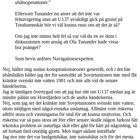
ubåtsoperationer."
Eftersom Tunander nu anser att det inte var
felnavigering utan att U137 avsiktligt gick på grund på
Torahamnskär bör vi väl kunna enas om att det är så?
Om jag inte minns helt fel så var väl du en av dom i
diskussionen som ansåg att Ola Tunander hade vissa
bra poänger?
Som bevis anföres Navigationsexperten.
Nej, håller mig undan konspirationsteorier generellt, och i det här
ubåtsfallen håller jag det för sannolikt att Sovjetunionen inte med flit
kränkte svenskt inte vatten 1981 och inte alls vid de senare
händelserna.
Jag är tämligen övertygad om att jag har rätt om U137 medan jag är
mindre påläst om Horsfjärden och de andra händelserna.
Nej, som jag ser det kränkte inte Sovjetunionen svenskt inre vatten,
utom möjligen med något enstaka undantag. Allmänt vore riskerna
alltför stora och vinningarna för små för att kunna motiveras. Och
riskerna var så pass stora att förr eller senare skulle någon farkost fått
tekniska problem av naturliga skäl eller gått för hårt på någonting, så
att fortsatt färd omöjlig gjorts. Men inget sådant inträffade
Jag tror inte det var budgetubåtar, inte natoubåtar och för det mesta