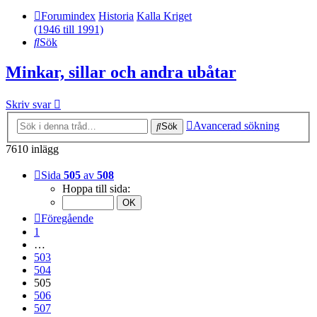
Forumindex
Historia
Kalla Kriget
(1946 till 1991)
Sök
Minkar, sillar och andra ubåtar
Skriv svar
Avancerad sökning
Sök
7610 inlägg
Sida
505
av
508
Hoppa till sida:
Föregående
1
…
503
504
505
506
507