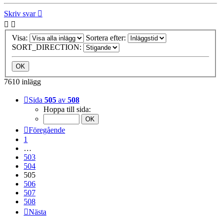
Skriv svar
Visa:
Sortera efter:
SORT_DIRECTION:
7610 inlägg
Sida
505
av
508
Hoppa till sida:
Föregående
1
…
503
504
505
506
507
508
Nästa