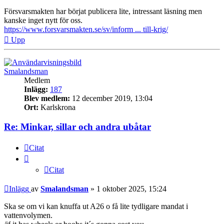
Försvarsmakten har börjat publicera lite, intressant läsning men
kanske inget nytt för oss.
https://www.forsvarsmakten.se/sv/inform ... till-krig/
Upp
Smalandsman
Medlem
Inlägg:
187
Blev medlem:
12 december 2019, 13:04
Ort:
Karlskrona
Re: Minkar, sillar och andra ubåtar
Citat
Citat
Inlägg
av
Smalandsman
»
1 oktober 2025, 15:24
Ska se om vi kan knuffa ut A26 o få lite tydligare mandat i
vattenvolymen.