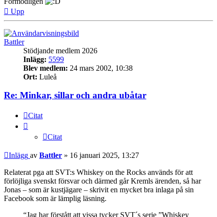
Förmodligen
Upp
Battler
Stödjande medlem 2026
Inlägg:
5599
Blev medlem:
24 mars 2002, 10:38
Ort:
Luleå
Re: Minkar, sillar och andra ubåtar
Citat
Citat
Inlägg
av
Battler
»
16 januari 2025, 13:27
Relaterat pga att SVT:s Whiskey on the Rocks används för att
förlöjliga svenskt försvar och därmed går Kremls ärenden, så har
Jonas – som är kustjägare – skrivit en mycket bra inlaga på sin
Facebook som är lämplig läsning.
“Jag har förstått att vissa tycker SVT´s serie ”Whiskey