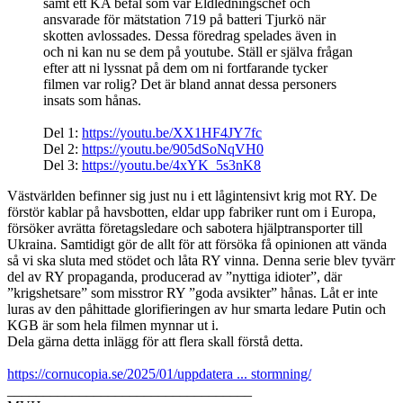
samt ett KA befäl som var Eldledningschef och
ansvarade för mätstation 719 på batteri Tjurkö när
skotten avlossades. Dessa föredrag spelades även in
och ni kan nu se dem på youtube. Ställ er själva frågan
efter att ni lyssnat på dem om ni fortfarande tycker
filmen var rolig? Det är bland annat dessa personers
insats som hånas.
Del 1:
https://youtu.be/XX1HF4JY7fc
Del 2:
https://youtu.be/905dSoNqVH0
Del 3:
https://youtu.be/4xYK_5s3nK8
Västvärlden befinner sig just nu i ett lågintensivt krig mot RY. De
förstör kablar på havsbotten, eldar upp fabriker runt om i Europa,
försöker avrätta företagsledare och sabotera hjälptransporter till
Ukraina. Samtidigt gör de allt för att försöka få opinionen att vända
så vi ska sluta med stödet och låta RY vinna. Denna serie blev tyvärr
del av RY propaganda, producerad av ”nyttiga idioter”, där
”krigshetsare” som misstror RY ”goda avsikter” hånas. Låt er inte
luras av den påhittade glorifieringen av hur smarta ledare Putin och
KGB är som hela filmen mynnar ut i.
Dela gärna detta inlägg för att flera skall förstå detta.
https://cornucopia.se/2025/01/uppdatera ... stormning/
__________________________________