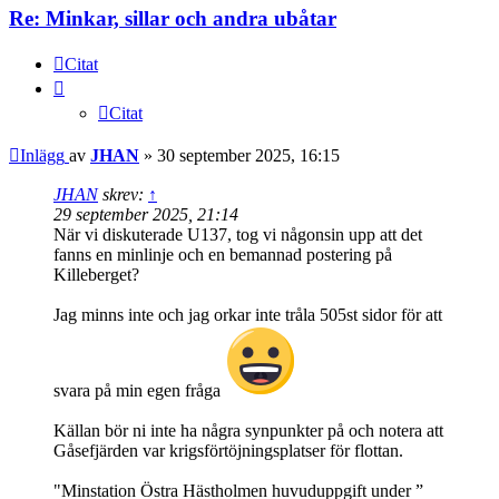
Re: Minkar, sillar och andra ubåtar
Citat
Citat
Inlägg
av
JHAN
»
30 september 2025, 16:15
JHAN
skrev:
↑
29 september 2025, 21:14
När vi diskuterade U137, tog vi någonsin upp att det
fanns en minlinje och en bemannad postering på
Killeberget?
Jag minns inte och jag orkar inte tråla 505st sidor för att
svara på min egen fråga
Källan bör ni inte ha några synpunkter på och notera att
Gåsefjärden var krigsförtöjningsplatser för flottan.
"Minstation Östra Hästholmen huvuduppgift under ”