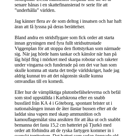
senare hånas i en skattefinansierad tv serie för att
”underhålla” världen.
Jag känner flera av de som deltog i insatsen och har haft
äran att få lyssna på deras berättelser.
Bland andra en stridsflygare som fick order att starta
innan gryningen med fyra fullt stridsutrustade
Viggenplan för att stoppa den flottstyrkan som närmade
sig. När jag hörde hans tankar och känslor när han på
låg höjd flög i mörkret med skarpa robotar och raketer
under vingarna och funderade på om det var han som
skulle komma att starta det tredje världskriget, hade jag
aldrig kunnat tro att det någonsin skulle kunna
omvandlas till en komedi.
Eller hur de värnpliktiga plutonbefälseleverna och befäl
som stod uppställda i Karlskrona efter en snabb
bussfärd från KA 4 i Göteborg, spontant brister ut i
nationalsången innan de åter ilastar bussen efter att de
laddat sina vapen med skarp ammunition och
kamouflagemålat sina ansikten för att åka ut och snabbt
bemanna det fasta 15,2 cm batteriet på Tjurkö med
order att förhindra att de ryska fartygen kommer in i
svenskt territorium. Det batteri som sedan öppnade eld