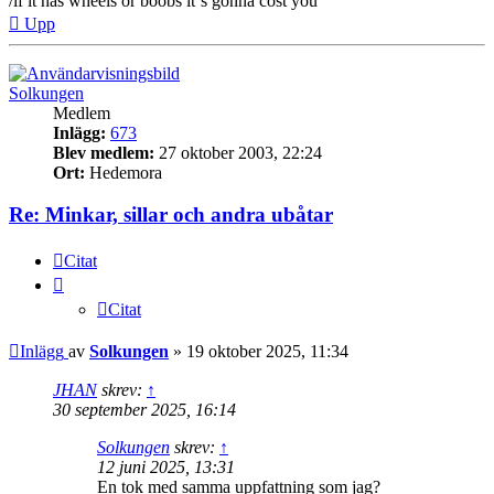
/if it has wheels or boobs it´s gonna cost you
Upp
Solkungen
Medlem
Inlägg:
673
Blev medlem:
27 oktober 2003, 22:24
Ort:
Hedemora
Re: Minkar, sillar och andra ubåtar
Citat
Citat
Inlägg
av
Solkungen
»
19 oktober 2025, 11:34
JHAN
skrev:
↑
30 september 2025, 16:14
Solkungen
skrev:
↑
12 juni 2025, 13:31
En tok med samma uppfattning som jag?