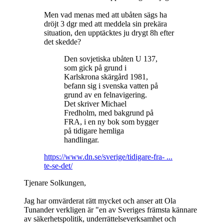
Men vad menas med att ubåten sägs ha
dröjt 3 dgr med att meddela sin prekära
situation, den upptäcktes ju drygt 8h efter
det skedde?
Den sovjetiska ubåten U 137,
som gick på grund i
Karlskrona skärgård 1981,
befann sig i svenska vatten på
grund av en felnavigering.
Det skriver Michael
Fredholm, med bakgrund på
FRA, i en ny bok som bygger
på tidigare hemliga
handlingar.
https://www.dn.se/sverige/tidigare-fra- ...
te-se-det/
Tjenare Solkungen,
Jag har omvärderat rätt mycket och anser att Ola
Tunander verkligen är "en av Sveriges främsta kännare
av säkerhetspolitik, underrättelseverksamhet och