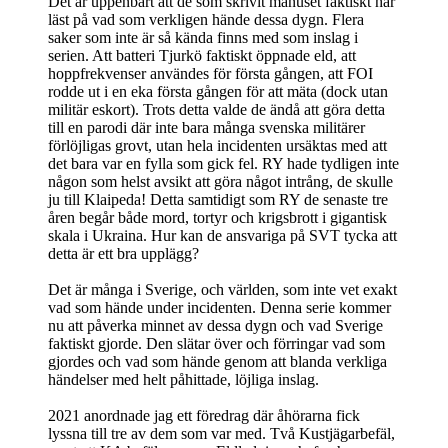
Det är uppenbart att de som skrivit manuset faktiskt har
läst på vad som verkligen hände dessa dygn. Flera
saker som inte är så kända finns med som inslag i
serien. Att batteri Tjurkö faktiskt öppnade eld, att
hoppfrekvenser användes för första gången, att FOI
rodde ut i en eka första gången för att mäta (dock utan
militär eskort). Trots detta valde de ändå att göra detta
till en parodi där inte bara många svenska militärer
förlöjligas grovt, utan hela incidenten ursäktas med att
det bara var en fylla som gick fel. RY hade tydligen inte
någon som helst avsikt att göra något intrång, de skulle
ju till Klaipeda! Detta samtidigt som RY de senaste tre
åren begår både mord, tortyr och krigsbrott i gigantisk
skala i Ukraina. Hur kan de ansvariga på SVT tycka att
detta är ett bra upplägg?
Det är många i Sverige, och världen, som inte vet exakt
vad som hände under incidenten. Denna serie kommer
nu att påverka minnet av dessa dygn och vad Sverige
faktiskt gjorde. Den slätar över och förringar vad som
gjordes och vad som hände genom att blanda verkliga
händelser med helt påhittade, löjliga inslag.
2021 anordnade jag ett föredrag där åhörarna fick
lyssna till tre av dem som var med. Två Kustjägarbefäl,