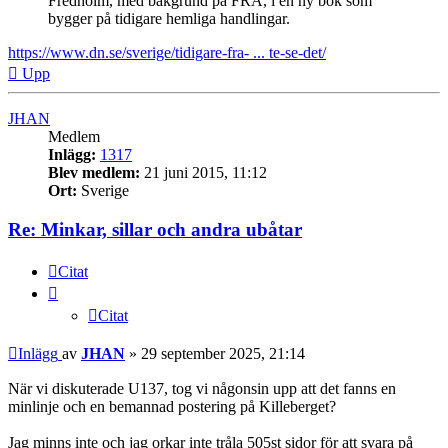
Fredholm, med bakgrund på FRA, i en ny bok som
bygger på tidigare hemliga handlingar.
https://www.dn.se/sverige/tidigare-fra- ... te-se-det/
Upp
JHAN
Medlem
Inlägg:
1317
Blev medlem:
21 juni 2015, 11:12
Ort:
Sverige
Re: Minkar, sillar och andra ubåtar
Citat
Citat
Inlägg
av
JHAN
»
29 september 2025, 21:14
När vi diskuterade U137, tog vi någonsin upp att det fanns en
minlinje och en bemannad postering på Killeberget?
Jag minns inte och jag orkar inte tråla 505st sidor för att svara på