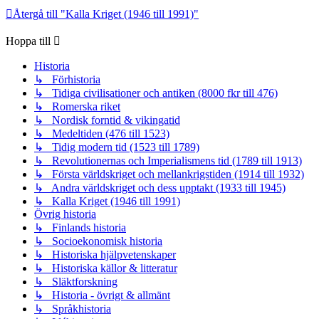
Återgå till "Kalla Kriget (1946 till 1991)"
Hoppa till
Historia
↳ Förhistoria
↳ Tidiga civilisationer och antiken (8000 fkr till 476)
↳ Romerska riket
↳ Nordisk forntid & vikingatid
↳ Medeltiden (476 till 1523)
↳ Tidig modern tid (1523 till 1789)
↳ Revolutionernas och Imperialismens tid (1789 till 1913)
↳ Första världskriget och mellankrigstiden (1914 till 1932)
↳ Andra världskriget och dess upptakt (1933 till 1945)
↳ Kalla Kriget (1946 till 1991)
Övrig historia
↳ Finlands historia
↳ Socioekonomisk historia
↳ Historiska hjälpvetenskaper
↳ Historiska källor & litteratur
↳ Släktforskning
↳ Historia - övrigt & allmänt
↳ Språkhistoria