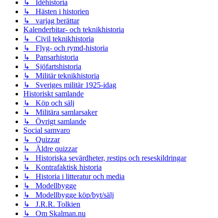
↳ Idéhistoria
↳ Hästen i historien
↳ varjag berättar
Kalenderbitar- och teknikhistoria
↳ Civil teknikhistoria
↳ Flyg- och rymd-historia
↳ Pansarhistoria
↳ Sjöfartshistoria
↳ Militär teknikhistoria
↳ Sveriges militär 1925-idag
Historiskt samlande
↳ Köp och sälj
↳ Militära samlarsaker
↳ Övrigt samlande
Social samvaro
↳ Quizzar
↳ Äldre quizzar
↳ Historiska sevärdheter, restips och reseskildringar
↳ Kontrafaktisk historia
↳ Historia i litteratur och media
↳ Modellbygge
↳ Modellbygge köp/byt/sälj
↳ J.R.R. Tolkien
↳ Om Skalman.nu