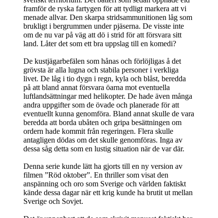
framför de ryska fartygen för att tydligt markera att vi
menade allvar. Den skarpa stridsammunitionen låg som
brukligt i bergrummen under pjäserna. De visste inte
om de nu var på väg att dö i strid för att försvara sitt
land. Låter det som ett bra uppslag till en komedi?
De kustjägarbefälen som hånas och förlöjligas å det
grövsta är alla lugna och stabila personer i verkliga
livet. De låg i tio dygn i regn, kyla och blåst, beredda
på att bland annat försvara öarna mot eventuella
luftlandsättningar med helikopter. De hade även många
andra uppgifter som de övade och planerade för att
eventuellt kunna genomföra. Bland annat skulle de vara
beredda att borda ubåten och gripa besättningen om
ordern hade kommit från regeringen. Flera skulle
antagligen dödas om det skulle genomföras. Inga av
dessa såg detta som en lustig situation när de var där.
Denna serie kunde lätt ha gjorts till en ny version av
filmen ”Röd oktober”. En thriller som visat den
anspänning och oro som Sverige och världen faktiskt
kände dessa dagar när ett krig kunde ha brutit ut mellan
Sverige och Sovjet.