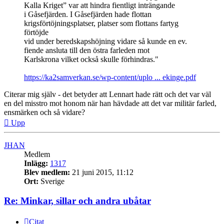
Kalla Kriget” var att hindra fientligt inträngande
i Gåsefjärden. I Gåsefjärden hade flottan
krigsförtöjningsplatser, platser som flottans fartyg
förtöjde
vid under beredskapshöjning vidare så kunde en ev.
fiende ansluta till den östra farleden mot
Karlskrona vilket också skulle förhindras."
https://ka2samverkan.se/wp-content/uplo ... ekinge.pdf
Citerar mig själv - det betyder att Lennart hade rätt och det var väl
en del misstro mot honom när han hävdade att det var militär farled,
ensmärken och så vidare?
Upp
JHAN
Medlem
Inlägg:
1317
Blev medlem:
21 juni 2015, 11:12
Ort:
Sverige
Re: Minkar, sillar och andra ubåtar
Citat