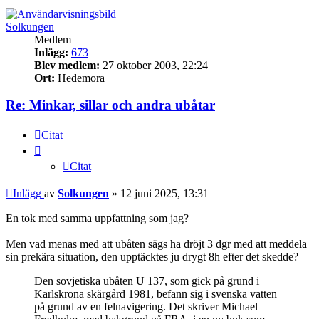
Solkungen
Medlem
Inlägg:
673
Blev medlem:
27 oktober 2003, 22:24
Ort:
Hedemora
Re: Minkar, sillar och andra ubåtar
Citat
Citat
Inlägg
av
Solkungen
»
12 juni 2025, 13:31
En tok med samma uppfattning som jag?
Men vad menas med att ubåten sägs ha dröjt 3 dgr med att meddela
sin prekära situation, den upptäcktes ju drygt 8h efter det skedde?
Den sovjetiska ubåten U 137, som gick på grund i
Karlskrona skärgård 1981, befann sig i svenska vatten
på grund av en felnavigering. Det skriver Michael