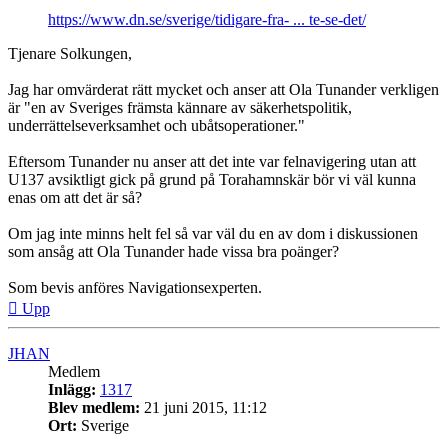
https://www.dn.se/sverige/tidigare-fra- ... te-se-det/
Tjenare Solkungen,
Jag har omvärderat rätt mycket och anser att Ola Tunander verkligen
är "en av Sveriges främsta kännare av säkerhetspolitik,
underrättelseverksamhet och ubåtsoperationer."
Eftersom Tunander nu anser att det inte var felnavigering utan att
U137 avsiktligt gick på grund på Torahamnskär bör vi väl kunna
enas om att det är så?
Om jag inte minns helt fel så var väl du en av dom i diskussionen
som ansåg att Ola Tunander hade vissa bra poänger?
Som bevis anföres Navigationsexperten.
Upp
JHAN
Medlem
Inlägg:
1317
Blev medlem:
21 juni 2015, 11:12
Ort:
Sverige