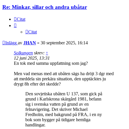
Re: Minkar, sillar och andra ubåtar
Citat
Citat
Inlägg
av
JHAN
»
30 september 2025, 16:14
Solkungen
skrev:
↑
12 juni 2025, 13:31
En tok med samma uppfattning som jag?
Men vad menas med att ubåten sägs ha dröjt 3 dgr med
att meddela sin prekära situation, den upptäcktes ju
drygt 8h efter det skedde?
Den sovjetiska ubåten U 137, som gick på
grund i Karlskrona skärgård 1981, befann
sig i svenska vatten på grund av en
felnavigering. Det skriver Michael
Fredholm, med bakgrund på FRA, i en ny
bok som bygger på tidigare hemliga
handlingar.