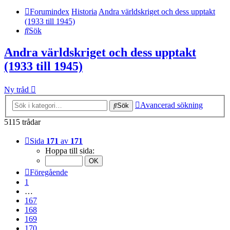
Forumindex
Historia
Andra världskriget och dess upptakt
(1933 till 1945)
Sök
Andra världskriget och dess upptakt
(1933 till 1945)
Ny tråd
Avancerad sökning
Sök
5115 trådar
Sida
171
av
171
Hoppa till sida:
Föregående
1
…
167
168
169
170