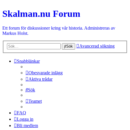
Skalman.nu Forum
Ett forum för diskussioner kring vår historia. Administreras av
Markus Holst.
Avancerad sökning
Sök
Snabblänkar
Obesvarade inlägg
Aktiva trådar
Sök
Teamet
FAQ
Logga in
Bli medlem