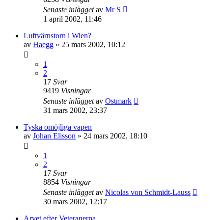
Senaste inlägget
av
Mr S
1 april 2002, 11:46
Luftvärnstorn i Wien?
av
Haegg
» 25 mars 2002, 10:12
1
2
17
Svar
9419
Visningar
Senaste inlägget
av
Ostmark
31 mars 2002, 23:37
Tyska omöjliga vapen
av
Johan Elisson
» 24 mars 2002, 18:10
1
2
17
Svar
8854
Visningar
Senaste inlägget
av
Nicolas von Schmidt-Lauss
30 mars 2002, 12:17
Arvet efter Veteranerna