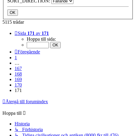
SORT_DIRECTION:
5115 trådar
Sida
171
av
171
Hoppa till sida:
Föregående
1
…
167
168
169
170
171
Återgå till forumindex
Hoppa till
Historia
↳ Förhistoria
↳ Tidiga civilisationer och antiken (8000 fkr till 476)