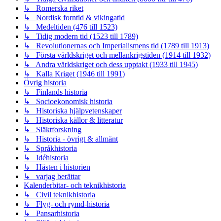
↳ Romerska riket
↳ Nordisk forntid & vikingatid
↳ Medeltiden (476 till 1523)
↳ Tidig modern tid (1523 till 1789)
↳ Revolutionernas och Imperialismens tid (1789 till 1913)
↳ Första världskriget och mellankrigstiden (1914 till 1932)
↳ Andra världskriget och dess upptakt (1933 till 1945)
↳ Kalla Kriget (1946 till 1991)
Övrig historia
↳ Finlands historia
↳ Socioekonomisk historia
↳ Historiska hjälpvetenskaper
↳ Historiska källor & litteratur
↳ Släktforskning
↳ Historia - övrigt & allmänt
↳ Språkhistoria
↳ Idéhistoria
↳ Hästen i historien
↳ varjag berättar
Kalenderbitar- och teknikhistoria
↳ Civil teknikhistoria
↳ Flyg- och rymd-historia
↳ Pansarhistoria