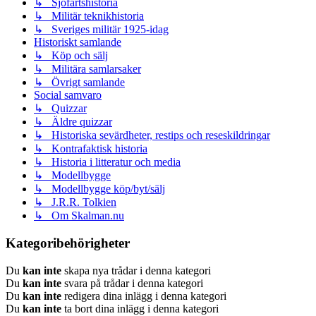
↳ Sjöfartshistoria
↳ Militär teknikhistoria
↳ Sveriges militär 1925-idag
Historiskt samlande
↳ Köp och sälj
↳ Militära samlarsaker
↳ Övrigt samlande
Social samvaro
↳ Quizzar
↳ Äldre quizzar
↳ Historiska sevärdheter, restips och reseskildringar
↳ Kontrafaktisk historia
↳ Historia i litteratur och media
↳ Modellbygge
↳ Modellbygge köp/byt/sälj
↳ J.R.R. Tolkien
↳ Om Skalman.nu
Kategoribehörigheter
Du
kan inte
skapa nya trådar i denna kategori
Du
kan inte
svara på trådar i denna kategori
Du
kan inte
redigera dina inlägg i denna kategori
Du
kan inte
ta bort dina inlägg i denna kategori